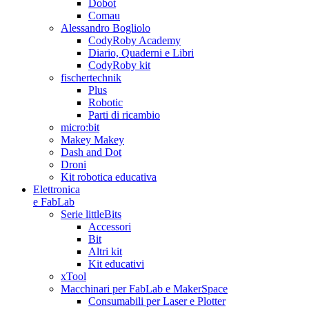
Dobot
Comau
Alessandro Bogliolo
CodyRoby Academy
Diario, Quaderni e Libri
CodyRoby kit
fischertechnik
Plus
Robotic
Parti di ricambio
micro:bit
Makey Makey
Dash and Dot
Droni
Kit robotica educativa
Elettronica
e FabLab
Serie littleBits
Accessori
Bit
Altri kit
Kit educativi
xTool
Macchinari per FabLab e MakerSpace
Consumabili per Laser e Plotter