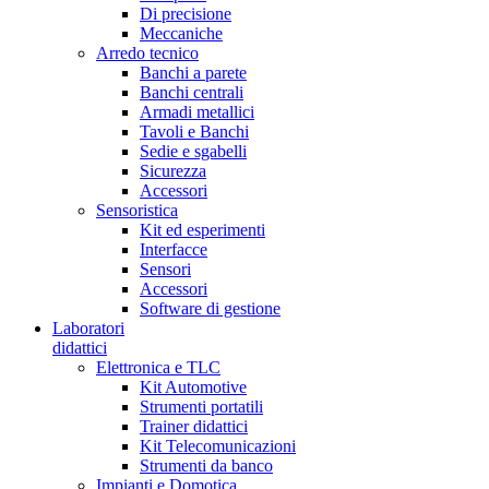
Di precisione
Meccaniche
Arredo tecnico
Banchi a parete
Banchi centrali
Armadi metallici
Tavoli e Banchi
Sedie e sgabelli
Sicurezza
Accessori
Sensoristica
Kit ed esperimenti
Interfacce
Sensori
Accessori
Software di gestione
Laboratori
didattici
Elettronica e TLC
Kit Automotive
Strumenti portatili
Trainer didattici
Kit Telecomunicazioni
Strumenti da banco
Impianti e Domotica