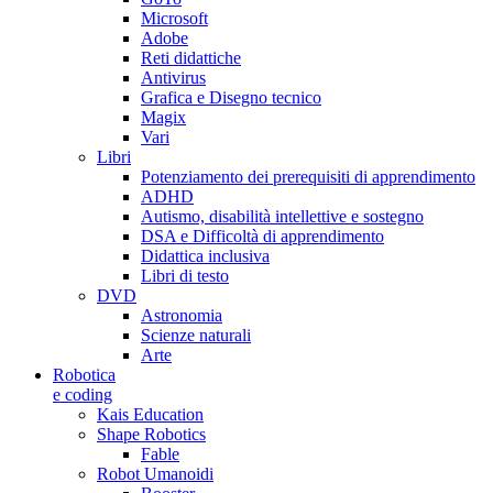
Microsoft
Adobe
Reti didattiche
Antivirus
Grafica e Disegno tecnico
Magix
Vari
Libri
Potenziamento dei prerequisiti di apprendimento
ADHD
Autismo, disabilità intellettive e sostegno
DSA e Difficoltà di apprendimento
Didattica inclusiva
Libri di testo
DVD
Astronomia
Scienze naturali
Arte
Robotica
e coding
Kais Education
Shape Robotics
Fable
Robot Umanoidi