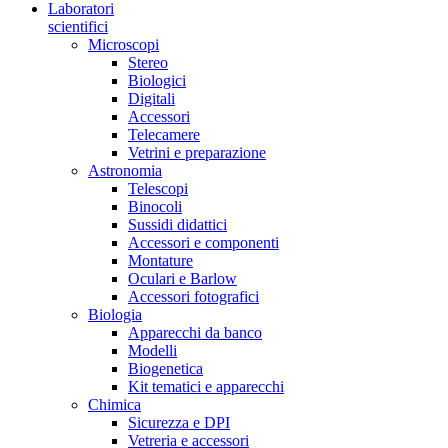
Laboratori
scientifici
Microscopi
Stereo
Biologici
Digitali
Accessori
Telecamere
Vetrini e preparazione
Astronomia
Telescopi
Binocoli
Sussidi didattici
Accessori e componenti
Montature
Oculari e Barlow
Accessori fotografici
Biologia
Apparecchi da banco
Modelli
Biogenetica
Kit tematici e apparecchi
Chimica
Sicurezza e DPI
Vetreria e accessori