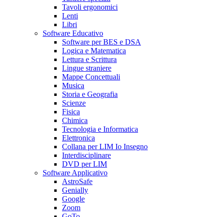
Tavoli ergonomici
Lenti
Libri
Software Educativo
Software per BES e DSA
Logica e Matematica
Lettura e Scrittura
Lingue straniere
Mappe Concettuali
Musica
Storia e Geografia
Scienze
Fisica
Chimica
Tecnologia e Informatica
Elettronica
Collana per LIM Io Insegno
Interdisciplinare
DVD per LIM
Software Applicativo
AstroSafe
Genially
Google
Zoom
GoTo