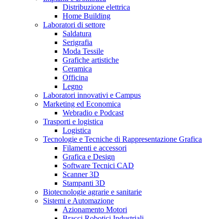
Distribuzione elettrica
Home Building
Laboratori di settore
Saldatura
Serigrafia
Moda Tessile
Grafiche artistiche
Ceramica
Officina
Legno
Laboratori innovativi e Campus
Marketing ed Economica
Webradio e Podcast
Trasporti e logistica
Logistica
Tecnologie e Tecniche di Rappresentazione Grafica
Filamenti e accessori
Grafica e Design
Software Tecnici CAD
Scanner 3D
Stampanti 3D
Biotecnologie agrarie e sanitarie
Sistemi e Automazione
Azionamento Motori
Bracci Robotici Industriali