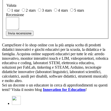
Valuta
1 star
2 stars
3 stars
4 stars
5 stars
Recensione
Invia recensione
CampuStore è lo shop online con la più ampia scelta di prodotti
didattici innovativi e giochi educativi per la scuola, la didattica e la
famiglia. Acquista online supporti educativi per tutte le età: arredo
innovativo, monitor interattivi touch e LIM, videoproiettori, robotica
educativa e coding, laboratori STEM, elettronica educativa,
soluzioni per FabLab, tinkering e STEAM, Arduino, tecnologie
didattiche innovative (laboratori linguistici, laboratori scientifici,
calcolatrici, ausili per disabili, software didattici, strumenti musicali)
e molto altro.
Sei un docente o un educatore in cerca di approfondimenti su questi
temi? Visita il nostro blog
Innovation for Education
!