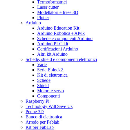
Termoformatrici
Laser cutter
Modellatori e frese 3D
Plotter
Arduino
Arduino Education Kit
Arduino Robotica e Alvik
Schede e componenti Arduino
Arduino PLC kit
Certificazioni Arduino
Altri kit Arduino
Schede, shield e componenti elettronici
Varie
Serie Eblock2
Kit di elettronica
Schede
Shield
Motori e servo
Componenti
Raspberry Pi
Technology Will Save Us
Penne 3D
Banco di elettronica
Arredo per Fablab
Kit per FabLab