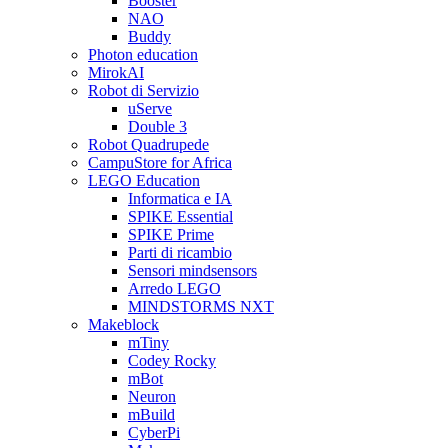
Booster
NAO
Buddy
Photon education
MirokAI
Robot di Servizio
uServe
Double 3
Robot Quadrupede
CampuStore for Africa
LEGO Education
Informatica e IA
SPIKE Essential
SPIKE Prime
Parti di ricambio
Sensori mindsensors
Arredo LEGO
MINDSTORMS NXT
Makeblock
mTiny
Codey Rocky
mBot
Neuron
mBuild
CyberPi