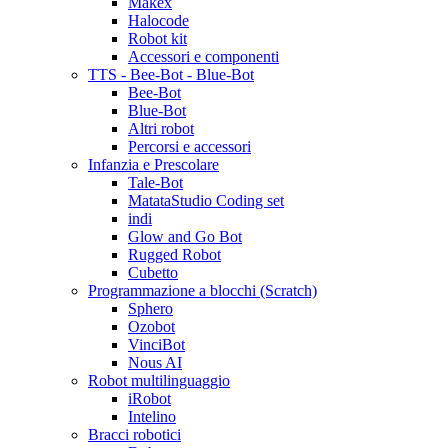
Makex
Halocode
Robot kit
Accessori e componenti
TTS - Bee-Bot - Blue-Bot
Bee-Bot
Blue-Bot
Altri robot
Percorsi e accessori
Infanzia e Prescolare
Tale-Bot
MatataStudio Coding set
indi
Glow and Go Bot
Rugged Robot
Cubetto
Programmazione a blocchi (Scratch)
Sphero
Ozobot
VinciBot
Nous AI
Robot multilinguaggio
iRobot
Intelino
Bracci robotici