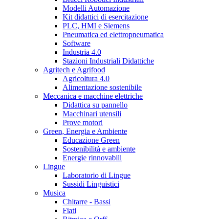
Modelli Automazione
Kit didattici di esercitazione
PLC, HMI e Siemens
Pneumatica ed elettropneumatica
Software
Industria 4.0
Stazioni Industriali Didattiche
Agritech e Agrifood
Agricoltura 4.0
Alimentazione sostenibile
Meccanica e macchine elettriche
Didattica su pannello
Macchinari utensili
Prove motori
Green, Energia e Ambiente
Educazione Green
Sostenibilità e ambiente
Energie rinnovabili
Lingue
Laboratorio di Lingue
Sussidi Linguistici
Musica
Chitarre - Bassi
Fiati