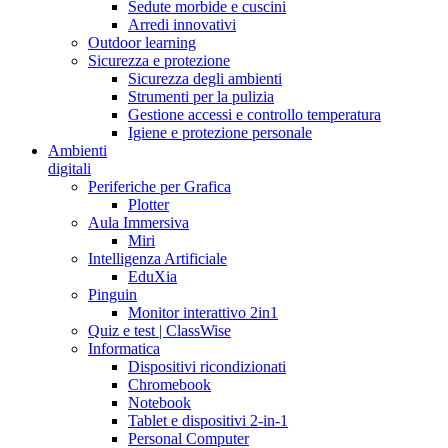
Sedute morbide e cuscini
Arredi innovativi
Outdoor learning
Sicurezza e protezione
Sicurezza degli ambienti
Strumenti per la pulizia
Gestione accessi e controllo temperatura
Igiene e protezione personale
Ambienti
digitali
Periferiche per Grafica
Plotter
Aula Immersiva
Miri
Intelligenza Artificiale
EduXia
Pinguin
Monitor interattivo 2in1
Quiz e test | ClassWise
Informatica
Dispositivi ricondizionati
Chromebook
Notebook
Tablet e dispositivi 2-in-1
Personal Computer