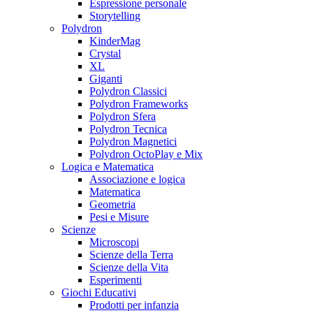
Espressione personale
Storytelling
Polydron
KinderMag
Crystal
XL
Giganti
Polydron Classici
Polydron Frameworks
Polydron Sfera
Polydron Tecnica
Polydron Magnetici
Polydron OctoPlay e Mix
Logica e Matematica
Associazione e logica
Matematica
Geometria
Pesi e Misure
Scienze
Microscopi
Scienze della Terra
Scienze della Vita
Esperimenti
Giochi Educativi
Prodotti per infanzia