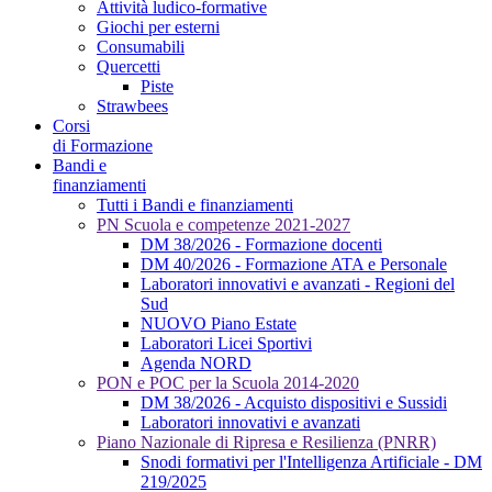
Attività ludico-formative
Giochi per esterni
Consumabili
Quercetti
Piste
Strawbees
Corsi
di Formazione
Bandi e
finanziamenti
Tutti i Bandi e finanziamenti
PN Scuola e competenze 2021-2027
DM 38/2026 - Formazione docenti
DM 40/2026 - Formazione ATA e Personale
Laboratori innovativi e avanzati - Regioni del
Sud
NUOVO Piano Estate
Laboratori Licei Sportivi
Agenda NORD
PON e POC per la Scuola 2014-2020
DM 38/2026 - Acquisto dispositivi e Sussidi
Laboratori innovativi e avanzati
Piano Nazionale di Ripresa e Resilienza (PNRR)
Snodi formativi per l'Intelligenza Artificiale - DM
219/2025