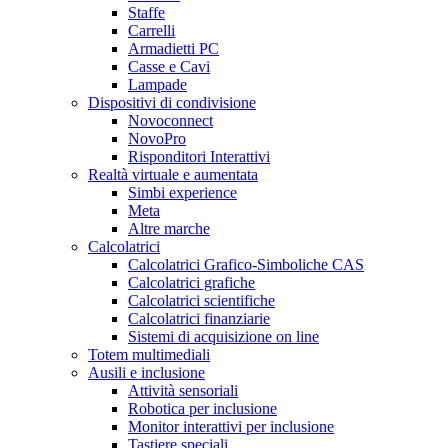
Staffe
Carrelli
Armadietti PC
Casse e Cavi
Lampade
Dispositivi di condivisione
Novoconnect
NovoPro
Risponditori Interattivi
Realtà virtuale e aumentata
Simbi experience
Meta
Altre marche
Calcolatrici
Calcolatrici Grafico-Simboliche CAS
Calcolatrici grafiche
Calcolatrici scientifiche
Calcolatrici finanziarie
Sistemi di acquisizione on line
Totem multimediali
Ausili e inclusione
Attività sensoriali
Robotica per inclusione
Monitor interattivi per inclusione
Tastiere speciali