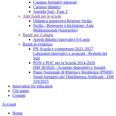
Campus formativi integrati
Campus didattici
Agenda Sud - Fase 2
Altri fondi per le scuole
Didattica immersiva Regione Sicilia
Sicilia - Benessere e Inclusione: Aule
Multisensoriali (Snoezelen)
Bandi per Comuni
Arredi didattici innovativi 0-6 anni
Bandi in evidenza
PN Scuola e competenze 2021-2027
Laboratori innovativi e avanzati - Regioni del
Sud
PON e POC per la Scuola 2014-2020
DM 38/2026 - Acquisto dispositivi e Sussidi
Piano Nazionale di Ripresa e Resilienza (PNRR)
Snodi formativi per l'Intelligenza Artificiale - DM
219/2025
Innovation for education
Chi siamo
Contatti
Account
Home