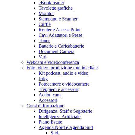
eBook reader
Tavolette grafiche
Monitor
Stampanti e Scanner
Cuffie
Router e Access Point
Cavi Adattatori e Prese
Toner
Batterie e Caricabatterie
Document Camera
Vari
Webcam e videoconferenza
Foto, video, produzione multimediale
Kit podcast, audio e video
Joby
Fotocamere e videocamere
Treppiedi e accessori
Action cam
Accessori
Corsi di formazione
Dirigenza, Staff e Segreterie
Intelligenza Artificiale
Piano Estate
Agenda Nord e Agenda Sud
Sud