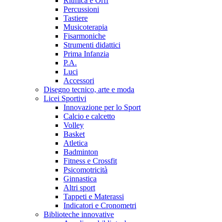
Ritmica e Orff
Percussioni
Tastiere
Musicoterapia
Fisarmoniche
Strumenti didattici
Prima Infanzia
P.A.
Luci
Accessori
Disegno tecnico, arte e moda
Licei Sportivi
Innovazione per lo Sport
Calcio e calcetto
Volley
Basket
Atletica
Badminton
Fitness e Crossfit
Psicomotricità
Ginnastica
Altri sport
Tappeti e Materassi
Indicatori e Cronometri
Biblioteche innovative