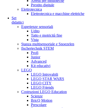
Arredi per biblioteche
Prestito digitale
Elettrotecnica
Elettrotecnica e macchine elettriche
Set
didattici
Esperienze sensoriali
Udito
Tatto e motricità fine
Vista
Stanza multisensoriale e Snoezelen
fischertechnik STEM
Profi
Junior
Advanced
Kit educativi
LEGO
LEGO Introvabili
LEGO STAR WARS
LEGO CITY
LEGO Friends
Costruzioni LEGO Education
Scienze
BricQ Motion
Prescolare