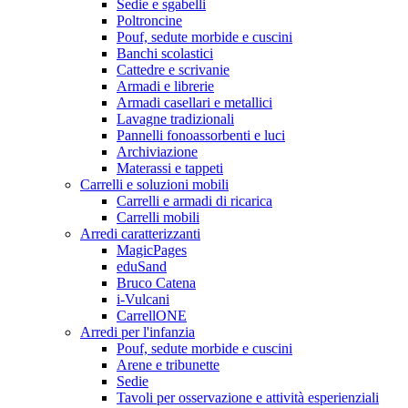
Sedie e sgabelli
Poltroncine
Pouf, sedute morbide e cuscini
Banchi scolastici
Cattedre e scrivanie
Armadi e librerie
Armadi casellari e metallici
Lavagne tradizionali
Pannelli fonoassorbenti e luci
Archiviazione
Materassi e tappeti
Carrelli e soluzioni mobili
Carrelli e armadi di ricarica
Carrelli mobili
Arredi caratterizzanti
MagicPages
eduSand
Bruco Catena
i-Vulcani
CarrellONE
Arredi per l'infanzia
Pouf, sedute morbide e cuscini
Arene e tribunette
Sedie
Tavoli per osservazione e attività esperienziali