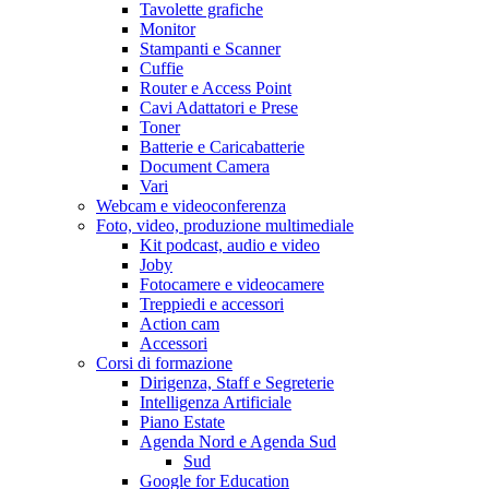
Tavolette grafiche
Monitor
Stampanti e Scanner
Cuffie
Router e Access Point
Cavi Adattatori e Prese
Toner
Batterie e Caricabatterie
Document Camera
Vari
Webcam e videoconferenza
Foto, video, produzione multimediale
Kit podcast, audio e video
Joby
Fotocamere e videocamere
Treppiedi e accessori
Action cam
Accessori
Corsi di formazione
Dirigenza, Staff e Segreterie
Intelligenza Artificiale
Piano Estate
Agenda Nord e Agenda Sud
Sud
Google for Education