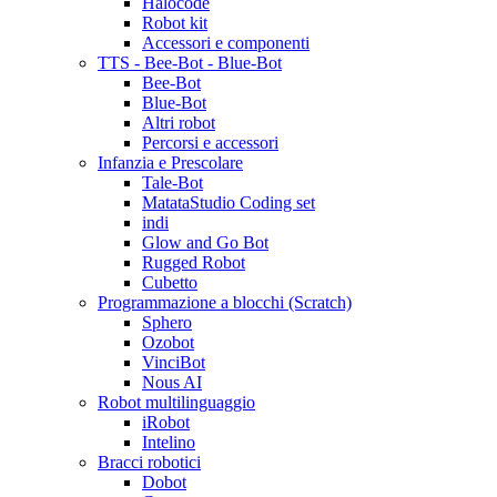
Halocode
Robot kit
Accessori e componenti
TTS - Bee-Bot - Blue-Bot
Bee-Bot
Blue-Bot
Altri robot
Percorsi e accessori
Infanzia e Prescolare
Tale-Bot
MatataStudio Coding set
indi
Glow and Go Bot
Rugged Robot
Cubetto
Programmazione a blocchi (Scratch)
Sphero
Ozobot
VinciBot
Nous AI
Robot multilinguaggio
iRobot
Intelino
Bracci robotici
Dobot