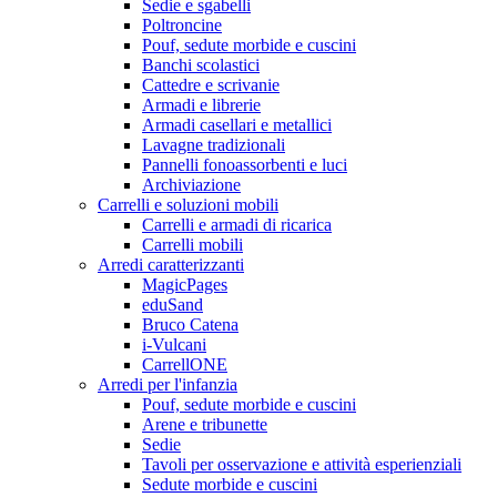
Sedie e sgabelli
Poltroncine
Pouf, sedute morbide e cuscini
Banchi scolastici
Cattedre e scrivanie
Armadi e librerie
Armadi casellari e metallici
Lavagne tradizionali
Pannelli fonoassorbenti e luci
Archiviazione
Carrelli e soluzioni mobili
Carrelli e armadi di ricarica
Carrelli mobili
Arredi caratterizzanti
MagicPages
eduSand
Bruco Catena
i-Vulcani
CarrellONE
Arredi per l'infanzia
Pouf, sedute morbide e cuscini
Arene e tribunette
Sedie
Tavoli per osservazione e attività esperienziali
Sedute morbide e cuscini