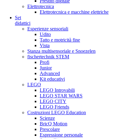
Prestito digitale
Elettrotecnica
Elettrotecnica e macchine elettriche
Set
didattici
Esperienze sensoriali
Udito
Tatto e motricità fine
Vista
Stanza multisensoriale e Snoezelen
fischertechnik STEM
Profi
Junior
Advanced
Kit educativi
LEGO
LEGO Introvabili
LEGO STAR WARS
LEGO CITY
LEGO Friends
Costruzioni LEGO Education
Scienze
BricQ Motion
Prescolare
Espressione personale