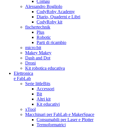
Comau
Alessandro Bogliolo
CodyRoby Academy
Diario, Quaderni e Libri
CodyRoby kit
fischertechnik
Plus
Robotic
Parti di ricambio
micro:bit
Makey Makey
Dash and Dot
Droni
Kit robotica educativa
Elettronica
e FabLab
Serie littleBits
Accessori
Bit
Altri kit
Kit educativi
xTool
Macchinari per FabLab e MakerSpace
Consumabili per Laser e Plotter
Termoformatrici