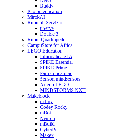
NAO
Buddy
Photon education
MirokAI
Robot di Servizio
uServe
Double 3
Robot Quadrupede
CampuStore for Africa
LEGO Education
Informatica e IA
SPIKE Essential
SPIKE Prime
Parti di ricambio
Sensori mindsensors
Arredo LEGO
MINDSTORMS NXT
Makeblock
mTiny
Codey Rocky
mBot
Neuron
mBuild
CyberPi
Makex