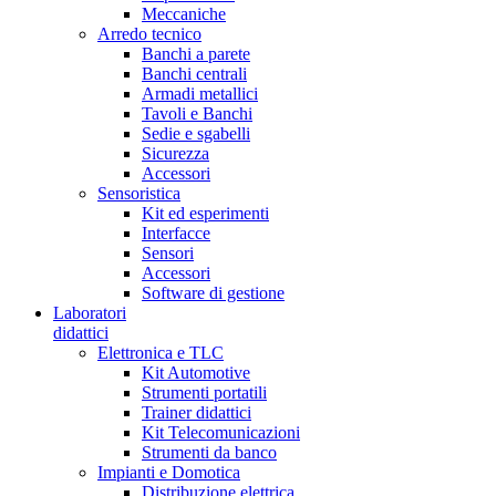
Meccaniche
Arredo tecnico
Banchi a parete
Banchi centrali
Armadi metallici
Tavoli e Banchi
Sedie e sgabelli
Sicurezza
Accessori
Sensoristica
Kit ed esperimenti
Interfacce
Sensori
Accessori
Software di gestione
Laboratori
didattici
Elettronica e TLC
Kit Automotive
Strumenti portatili
Trainer didattici
Kit Telecomunicazioni
Strumenti da banco
Impianti e Domotica
Distribuzione elettrica