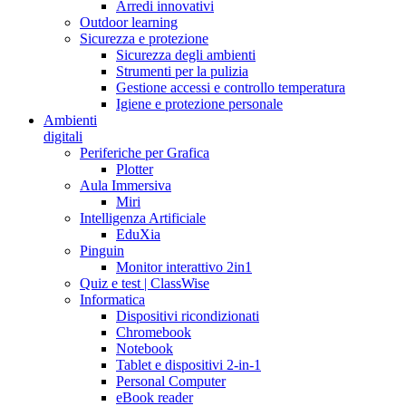
Arredi innovativi
Outdoor learning
Sicurezza e protezione
Sicurezza degli ambienti
Strumenti per la pulizia
Gestione accessi e controllo temperatura
Igiene e protezione personale
Ambienti
digitali
Periferiche per Grafica
Plotter
Aula Immersiva
Miri
Intelligenza Artificiale
EduXia
Pinguin
Monitor interattivo 2in1
Quiz e test | ClassWise
Informatica
Dispositivi ricondizionati
Chromebook
Notebook
Tablet e dispositivi 2-in-1
Personal Computer
eBook reader