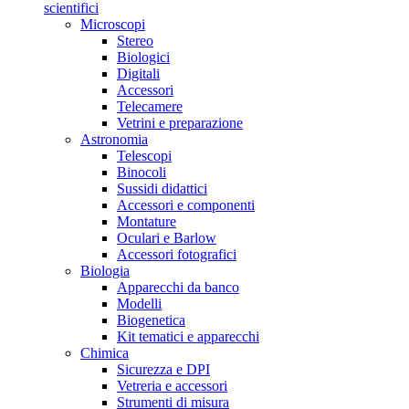
scientifici
Microscopi
Stereo
Biologici
Digitali
Accessori
Telecamere
Vetrini e preparazione
Astronomia
Telescopi
Binocoli
Sussidi didattici
Accessori e componenti
Montature
Oculari e Barlow
Accessori fotografici
Biologia
Apparecchi da banco
Modelli
Biogenetica
Kit tematici e apparecchi
Chimica
Sicurezza e DPI
Vetreria e accessori
Strumenti di misura