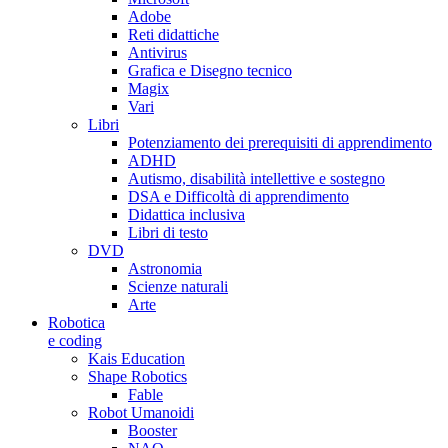
Adobe
Reti didattiche
Antivirus
Grafica e Disegno tecnico
Magix
Vari
Libri
Potenziamento dei prerequisiti di apprendimento
ADHD
Autismo, disabilità intellettive e sostegno
DSA e Difficoltà di apprendimento
Didattica inclusiva
Libri di testo
DVD
Astronomia
Scienze naturali
Arte
Robotica
e coding
Kais Education
Shape Robotics
Fable
Robot Umanoidi
Booster