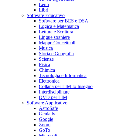
Lenti
Libri
Software Educativo
Software per BES e DSA
Logica e Matematica
Lettura e Scrittura
Lingue straniere
Mappe Concettuali
Musica
Storia e Geografia
Scienze
Fisica
Chimica
Tecnologia e Informatica
Elettronica
Collana per LIM Io Insegno
Interdisciplinare
DVD per LIM
Software Applicativo
AstroSafe
Genially
Google
Zoom
GoTo
Microsoft