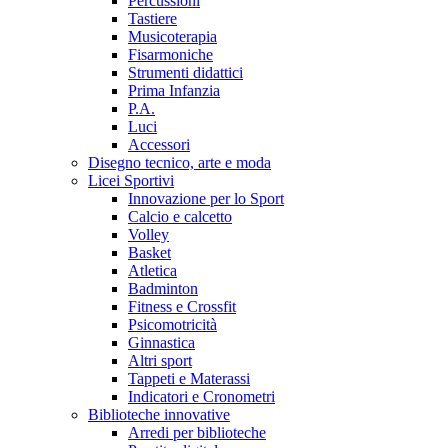
Percussioni
Tastiere
Musicoterapia
Fisarmoniche
Strumenti didattici
Prima Infanzia
P.A.
Luci
Accessori
Disegno tecnico, arte e moda
Licei Sportivi
Innovazione per lo Sport
Calcio e calcetto
Volley
Basket
Atletica
Badminton
Fitness e Crossfit
Psicomotricità
Ginnastica
Altri sport
Tappeti e Materassi
Indicatori e Cronometri
Biblioteche innovative
Arredi per biblioteche