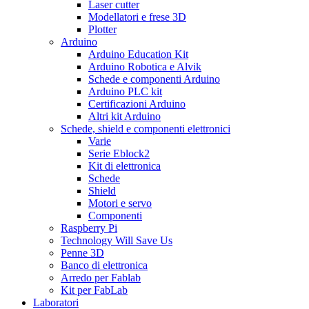
Laser cutter
Modellatori e frese 3D
Plotter
Arduino
Arduino Education Kit
Arduino Robotica e Alvik
Schede e componenti Arduino
Arduino PLC kit
Certificazioni Arduino
Altri kit Arduino
Schede, shield e componenti elettronici
Varie
Serie Eblock2
Kit di elettronica
Schede
Shield
Motori e servo
Componenti
Raspberry Pi
Technology Will Save Us
Penne 3D
Banco di elettronica
Arredo per Fablab
Kit per FabLab
Laboratori