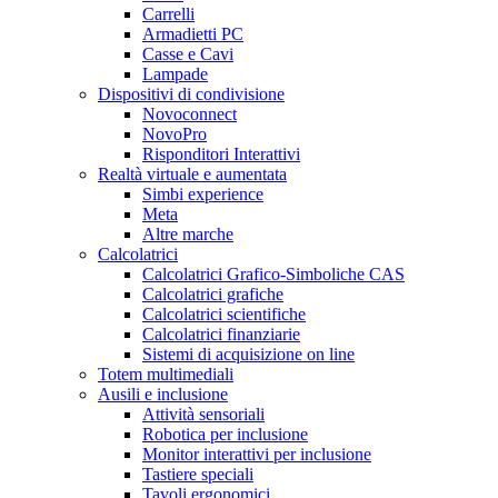
Carrelli
Armadietti PC
Casse e Cavi
Lampade
Dispositivi di condivisione
Novoconnect
NovoPro
Risponditori Interattivi
Realtà virtuale e aumentata
Simbi experience
Meta
Altre marche
Calcolatrici
Calcolatrici Grafico-Simboliche CAS
Calcolatrici grafiche
Calcolatrici scientifiche
Calcolatrici finanziarie
Sistemi di acquisizione on line
Totem multimediali
Ausili e inclusione
Attività sensoriali
Robotica per inclusione
Monitor interattivi per inclusione
Tastiere speciali
Tavoli ergonomici