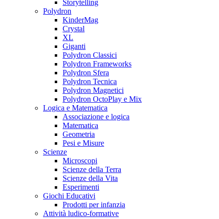
Storytelling
Polydron
KinderMag
Crystal
XL
Giganti
Polydron Classici
Polydron Frameworks
Polydron Sfera
Polydron Tecnica
Polydron Magnetici
Polydron OctoPlay e Mix
Logica e Matematica
Associazione e logica
Matematica
Geometria
Pesi e Misure
Scienze
Microscopi
Scienze della Terra
Scienze della Vita
Esperimenti
Giochi Educativi
Prodotti per infanzia
Attività ludico-formative