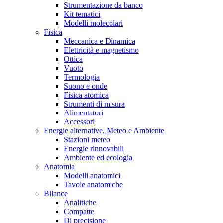
Strumentazione da banco
Kit tematici
Modelli molecolari
Fisica
Meccanica e Dinamica
Elettricità e magnetismo
Ottica
Vuoto
Termologia
Suono e onde
Fisica atomica
Strumenti di misura
Alimentatori
Accessori
Energie alternative, Meteo e Ambiente
Stazioni meteo
Energie rinnovabili
Ambiente ed ecologia
Anatomia
Modelli anatomici
Tavole anatomiche
Bilance
Analitiche
Compatte
Di precisione