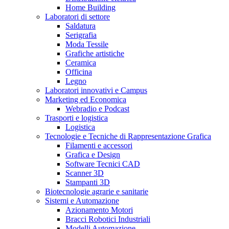
Home Building
Laboratori di settore
Saldatura
Serigrafia
Moda Tessile
Grafiche artistiche
Ceramica
Officina
Legno
Laboratori innovativi e Campus
Marketing ed Economica
Webradio e Podcast
Trasporti e logistica
Logistica
Tecnologie e Tecniche di Rappresentazione Grafica
Filamenti e accessori
Grafica e Design
Software Tecnici CAD
Scanner 3D
Stampanti 3D
Biotecnologie agrarie e sanitarie
Sistemi e Automazione
Azionamento Motori
Bracci Robotici Industriali
Modelli Automazione