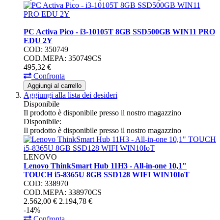
PC Activa Pico - i3-10105T 8GB SSD500GB WIN11 PRO
EDU 2Y
COD: 350749
COD.MEPA: 350749CS
495,
32
€
Confronta
Aggiungi al carrello
Aggiungi alla lista dei desideri
Disponibile
Il prodotto è disponibile presso il nostro magazzino
Disponibile:
Il prodotto è disponibile presso il nostro magazzino
LENOVO
Lenovo ThinkSmart Hub 11H3 - All-in-one 10,1"
TOUCH i5-8365U 8GB SSD128 WIFI WIN10IoT
COD: 338970
COD.MEPA: 338970CS
2.562,
00
€
2.194,
78
€
-14%
Confronta