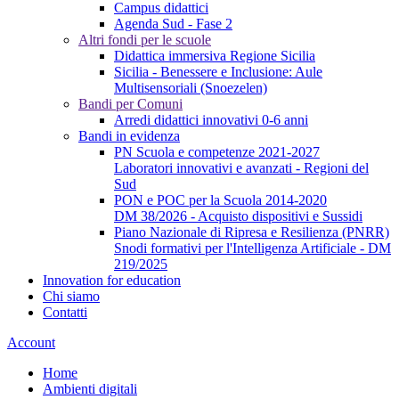
Campus didattici
Agenda Sud - Fase 2
Altri fondi per le scuole
Didattica immersiva Regione Sicilia
Sicilia - Benessere e Inclusione: Aule
Multisensoriali (Snoezelen)
Bandi per Comuni
Arredi didattici innovativi 0-6 anni
Bandi in evidenza
PN Scuola e competenze 2021-2027
Laboratori innovativi e avanzati - Regioni del
Sud
PON e POC per la Scuola 2014-2020
DM 38/2026 - Acquisto dispositivi e Sussidi
Piano Nazionale di Ripresa e Resilienza (PNRR)
Snodi formativi per l'Intelligenza Artificiale - DM
219/2025
Innovation for education
Chi siamo
Contatti
Account
Home
Ambienti digitali