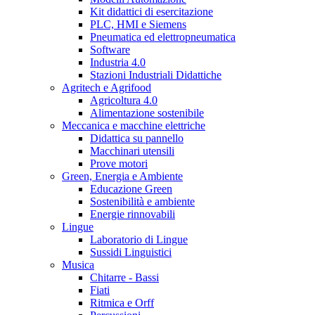
Kit didattici di esercitazione
PLC, HMI e Siemens
Pneumatica ed elettropneumatica
Software
Industria 4.0
Stazioni Industriali Didattiche
Agritech e Agrifood
Agricoltura 4.0
Alimentazione sostenibile
Meccanica e macchine elettriche
Didattica su pannello
Macchinari utensili
Prove motori
Green, Energia e Ambiente
Educazione Green
Sostenibilità e ambiente
Energie rinnovabili
Lingue
Laboratorio di Lingue
Sussidi Linguistici
Musica
Chitarre - Bassi
Fiati
Ritmica e Orff