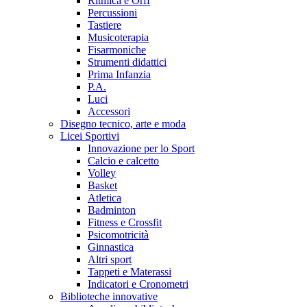
Ritmica e Orff
Percussioni
Tastiere
Musicoterapia
Fisarmoniche
Strumenti didattici
Prima Infanzia
P.A.
Luci
Accessori
Disegno tecnico, arte e moda
Licei Sportivi
Innovazione per lo Sport
Calcio e calcetto
Volley
Basket
Atletica
Badminton
Fitness e Crossfit
Psicomotricità
Ginnastica
Altri sport
Tappeti e Materassi
Indicatori e Cronometri
Biblioteche innovative