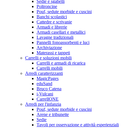
Sedie e sgabelli
Poltroncine
Pouf, sedute morbide e cuscini
Banchi scolastici
Cattedre e scrivanie
Armadi e librerie
Armadi casellari e metallici
Lavagne tradizionali
Pannelli fonoassorbenti e luci
Archiviazione
Materassi e tappeti
Carrelli e soluzioni mobili
Carrelli e armadi di ricarica
Carrelli mobili
Arredi caratterizzanti
MagicPages
eduSand
Bruco Catena
i-Vulcani
CarrellONE
Arredi per l'infanzia
Pouf, sedute morbide e cuscini
Arene e tribunette
Sedie
Tavoli per osservazione e attività esperienziali