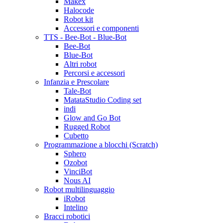
Makex
Halocode
Robot kit
Accessori e componenti
TTS - Bee-Bot - Blue-Bot
Bee-Bot
Blue-Bot
Altri robot
Percorsi e accessori
Infanzia e Prescolare
Tale-Bot
MatataStudio Coding set
indi
Glow and Go Bot
Rugged Robot
Cubetto
Programmazione a blocchi (Scratch)
Sphero
Ozobot
VinciBot
Nous AI
Robot multilinguaggio
iRobot
Intelino
Bracci robotici