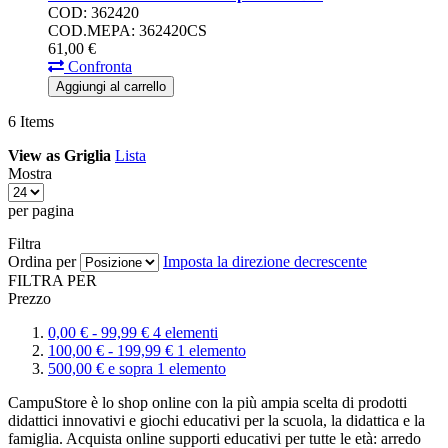
COD: 362420
COD.MEPA: 362420CS
61,
00
€
Confronta
Aggiungi al carrello
6
Items
View as
Griglia
Lista
Mostra
per pagina
Filtra
Ordina per
Imposta la direzione decrescente
FILTRA PER
Prezzo
0,
00
€
-
99,
99
€
4
elementi
100,
00
€
-
199,
99
€
1
elemento
500,
00
€
e sopra
1
elemento
CampuStore è lo shop online con la più ampia scelta di prodotti
didattici innovativi e giochi educativi per la scuola, la didattica e la
famiglia. Acquista online supporti educativi per tutte le età: arredo