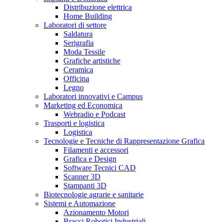
Distribuzione elettrica
Home Building
Laboratori di settore
Saldatura
Serigrafia
Moda Tessile
Grafiche artistiche
Ceramica
Officina
Legno
Laboratori innovativi e Campus
Marketing ed Economica
Webradio e Podcast
Trasporti e logistica
Logistica
Tecnologie e Tecniche di Rappresentazione Grafica
Filamenti e accessori
Grafica e Design
Software Tecnici CAD
Scanner 3D
Stampanti 3D
Biotecnologie agrarie e sanitarie
Sistemi e Automazione
Azionamento Motori
Bracci Robotici Industriali