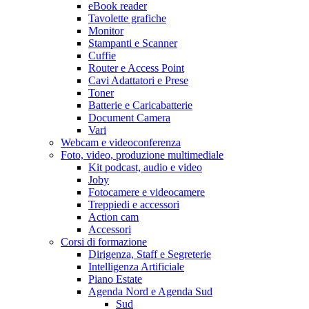
eBook reader
Tavolette grafiche
Monitor
Stampanti e Scanner
Cuffie
Router e Access Point
Cavi Adattatori e Prese
Toner
Batterie e Caricabatterie
Document Camera
Vari
Webcam e videoconferenza
Foto, video, produzione multimediale
Kit podcast, audio e video
Joby
Fotocamere e videocamere
Treppiedi e accessori
Action cam
Accessori
Corsi di formazione
Dirigenza, Staff e Segreterie
Intelligenza Artificiale
Piano Estate
Agenda Nord e Agenda Sud
Sud