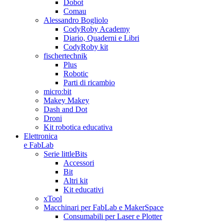
Dobot
Comau
Alessandro Bogliolo
CodyRoby Academy
Diario, Quaderni e Libri
CodyRoby kit
fischertechnik
Plus
Robotic
Parti di ricambio
micro:bit
Makey Makey
Dash and Dot
Droni
Kit robotica educativa
Elettronica
e FabLab
Serie littleBits
Accessori
Bit
Altri kit
Kit educativi
xTool
Macchinari per FabLab e MakerSpace
Consumabili per Laser e Plotter