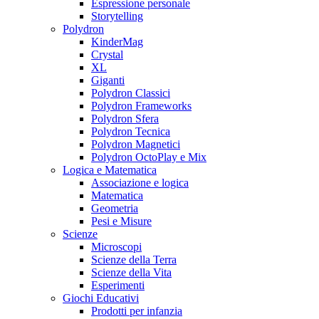
Espressione personale
Storytelling
Polydron
KinderMag
Crystal
XL
Giganti
Polydron Classici
Polydron Frameworks
Polydron Sfera
Polydron Tecnica
Polydron Magnetici
Polydron OctoPlay e Mix
Logica e Matematica
Associazione e logica
Matematica
Geometria
Pesi e Misure
Scienze
Microscopi
Scienze della Terra
Scienze della Vita
Esperimenti
Giochi Educativi
Prodotti per infanzia