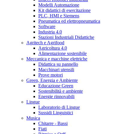
Modelli Automazione
Kit didattici di esercitazione
PLC, HMI e Siemens
Pneumatica ed elettropneumatica
Software
Industria 4.0
Stazioni Industriali Didattiche
Agritech e Agrifood
Agricoltura 4.0
Alimentazione sostenibile
Meccanica e macchine elettriche
Didattica su pannello
Macchinari utensili
Prove motori
Green, Energia e Ambiente
Educazione Green
Sostenibilità e ambiente
Energie rinnovabili
Lingue
Laboratorio di Lingue
Sussidi Linguistici
Musica
Chitarre - Bassi
Fiati