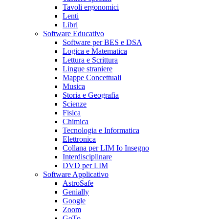
Tavoli ergonomici
Lenti
Libri
Software Educativo
Software per BES e DSA
Logica e Matematica
Lettura e Scrittura
Lingue straniere
Mappe Concettuali
Musica
Storia e Geografia
Scienze
Fisica
Chimica
Tecnologia e Informatica
Elettronica
Collana per LIM Io Insegno
Interdisciplinare
DVD per LIM
Software Applicativo
AstroSafe
Genially
Google
Zoom
GoTo