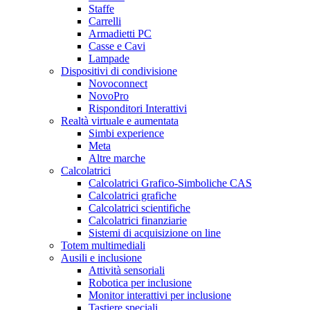
Staffe
Carrelli
Armadietti PC
Casse e Cavi
Lampade
Dispositivi di condivisione
Novoconnect
NovoPro
Risponditori Interattivi
Realtà virtuale e aumentata
Simbi experience
Meta
Altre marche
Calcolatrici
Calcolatrici Grafico-Simboliche CAS
Calcolatrici grafiche
Calcolatrici scientifiche
Calcolatrici finanziarie
Sistemi di acquisizione on line
Totem multimediali
Ausili e inclusione
Attività sensoriali
Robotica per inclusione
Monitor interattivi per inclusione
Tastiere speciali