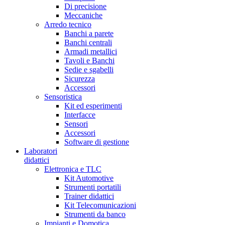
Di precisione
Meccaniche
Arredo tecnico
Banchi a parete
Banchi centrali
Armadi metallici
Tavoli e Banchi
Sedie e sgabelli
Sicurezza
Accessori
Sensoristica
Kit ed esperimenti
Interfacce
Sensori
Accessori
Software di gestione
Laboratori
didattici
Elettronica e TLC
Kit Automotive
Strumenti portatili
Trainer didattici
Kit Telecomunicazioni
Strumenti da banco
Impianti e Domotica