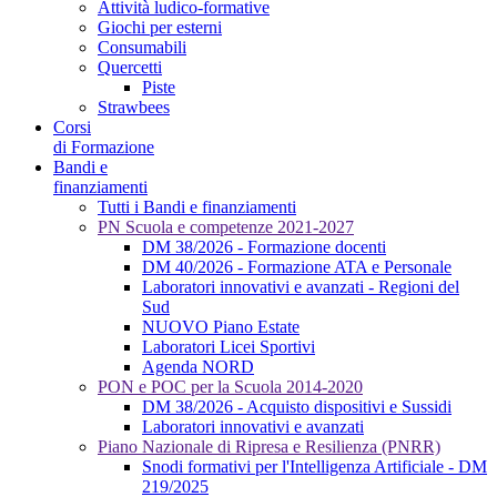
Attività ludico-formative
Giochi per esterni
Consumabili
Quercetti
Piste
Strawbees
Corsi
di Formazione
Bandi e
finanziamenti
Tutti i Bandi e finanziamenti
PN Scuola e competenze 2021-2027
DM 38/2026 - Formazione docenti
DM 40/2026 - Formazione ATA e Personale
Laboratori innovativi e avanzati - Regioni del
Sud
NUOVO Piano Estate
Laboratori Licei Sportivi
Agenda NORD
PON e POC per la Scuola 2014-2020
DM 38/2026 - Acquisto dispositivi e Sussidi
Laboratori innovativi e avanzati
Piano Nazionale di Ripresa e Resilienza (PNRR)
Snodi formativi per l'Intelligenza Artificiale - DM
219/2025