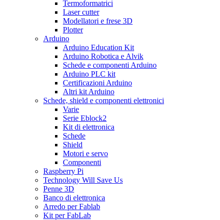
Termoformatrici
Laser cutter
Modellatori e frese 3D
Plotter
Arduino
Arduino Education Kit
Arduino Robotica e Alvik
Schede e componenti Arduino
Arduino PLC kit
Certificazioni Arduino
Altri kit Arduino
Schede, shield e componenti elettronici
Varie
Serie Eblock2
Kit di elettronica
Schede
Shield
Motori e servo
Componenti
Raspberry Pi
Technology Will Save Us
Penne 3D
Banco di elettronica
Arredo per Fablab
Kit per FabLab