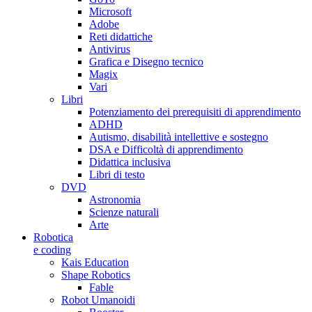
Microsoft
Adobe
Reti didattiche
Antivirus
Grafica e Disegno tecnico
Magix
Vari
Libri
Potenziamento dei prerequisiti di apprendimento
ADHD
Autismo, disabilità intellettive e sostegno
DSA e Difficoltà di apprendimento
Didattica inclusiva
Libri di testo
DVD
Astronomia
Scienze naturali
Arte
Robotica
e coding
Kais Education
Shape Robotics
Fable
Robot Umanoidi