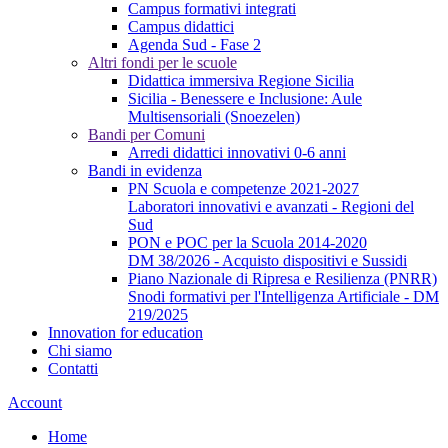
Campus formativi integrati
Campus didattici
Agenda Sud - Fase 2
Altri fondi per le scuole
Didattica immersiva Regione Sicilia
Sicilia - Benessere e Inclusione: Aule
Multisensoriali (Snoezelen)
Bandi per Comuni
Arredi didattici innovativi 0-6 anni
Bandi in evidenza
PN Scuola e competenze 2021-2027
Laboratori innovativi e avanzati - Regioni del
Sud
PON e POC per la Scuola 2014-2020
DM 38/2026 - Acquisto dispositivi e Sussidi
Piano Nazionale di Ripresa e Resilienza (PNRR)
Snodi formativi per l'Intelligenza Artificiale - DM
219/2025
Innovation for education
Chi siamo
Contatti
Account
Home