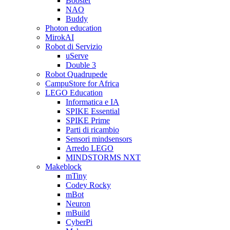
Booster
NAO
Buddy
Photon education
MirokAI
Robot di Servizio
uServe
Double 3
Robot Quadrupede
CampuStore for Africa
LEGO Education
Informatica e IA
SPIKE Essential
SPIKE Prime
Parti di ricambio
Sensori mindsensors
Arredo LEGO
MINDSTORMS NXT
Makeblock
mTiny
Codey Rocky
mBot
Neuron
mBuild
CyberPi