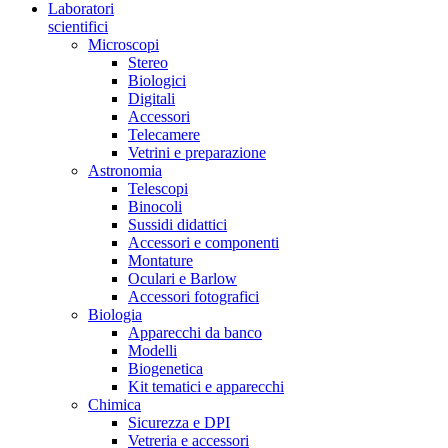
Laboratori
scientifici
Microscopi
Stereo
Biologici
Digitali
Accessori
Telecamere
Vetrini e preparazione
Astronomia
Telescopi
Binocoli
Sussidi didattici
Accessori e componenti
Montature
Oculari e Barlow
Accessori fotografici
Biologia
Apparecchi da banco
Modelli
Biogenetica
Kit tematici e apparecchi
Chimica
Sicurezza e DPI
Vetreria e accessori