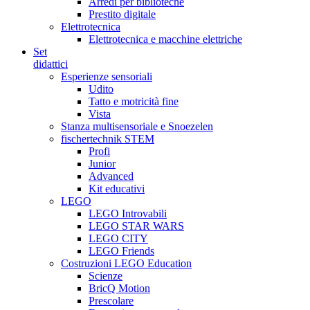
Arredi per biblioteche
Prestito digitale
Elettrotecnica
Elettrotecnica e macchine elettriche
Set
didattici
Esperienze sensoriali
Udito
Tatto e motricità fine
Vista
Stanza multisensoriale e Snoezelen
fischertechnik STEM
Profi
Junior
Advanced
Kit educativi
LEGO
LEGO Introvabili
LEGO STAR WARS
LEGO CITY
LEGO Friends
Costruzioni LEGO Education
Scienze
BricQ Motion
Prescolare