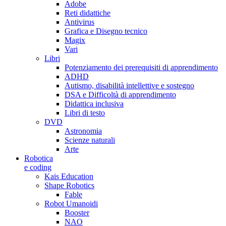
Adobe
Reti didattiche
Antivirus
Grafica e Disegno tecnico
Magix
Vari
Libri
Potenziamento dei prerequisiti di apprendimento
ADHD
Autismo, disabilità intellettive e sostegno
DSA e Difficoltà di apprendimento
Didattica inclusiva
Libri di testo
DVD
Astronomia
Scienze naturali
Arte
Robotica
e coding
Kais Education
Shape Robotics
Fable
Robot Umanoidi
Booster
NAO