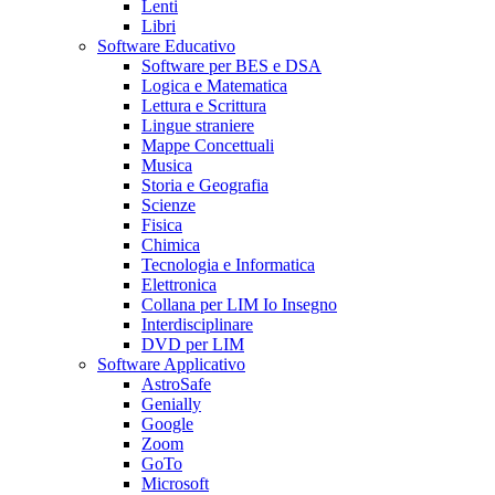
Lenti
Libri
Software Educativo
Software per BES e DSA
Logica e Matematica
Lettura e Scrittura
Lingue straniere
Mappe Concettuali
Musica
Storia e Geografia
Scienze
Fisica
Chimica
Tecnologia e Informatica
Elettronica
Collana per LIM Io Insegno
Interdisciplinare
DVD per LIM
Software Applicativo
AstroSafe
Genially
Google
Zoom
GoTo
Microsoft