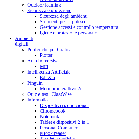
Outdoor learning
Sicurezza e protezione
Sicurezza degli ambienti
Strumenti per la pulizia
Gestione accessi e controllo temperatura
Igiene e protezione personale
Ambienti
digitali
Periferiche per Grafica
Plotter
Aula Immersiva
Miri
Intelligenza Artificiale
EduXia
Pinguin
Monitor interattivo 2in1
Quiz e test | ClassWise
Informatica
Dispositivi ricondizionati
Chromebook
Notebook
Tablet e dispositivi 2-in-1
Personal Computer
eBook reader
Tavolette grafiche