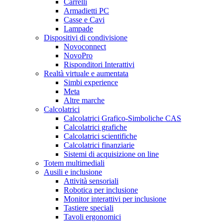
Carrelli
Armadietti PC
Casse e Cavi
Lampade
Dispositivi di condivisione
Novoconnect
NovoPro
Risponditori Interattivi
Realtà virtuale e aumentata
Simbi experience
Meta
Altre marche
Calcolatrici
Calcolatrici Grafico-Simboliche CAS
Calcolatrici grafiche
Calcolatrici scientifiche
Calcolatrici finanziarie
Sistemi di acquisizione on line
Totem multimediali
Ausili e inclusione
Attività sensoriali
Robotica per inclusione
Monitor interattivi per inclusione
Tastiere speciali
Tavoli ergonomici