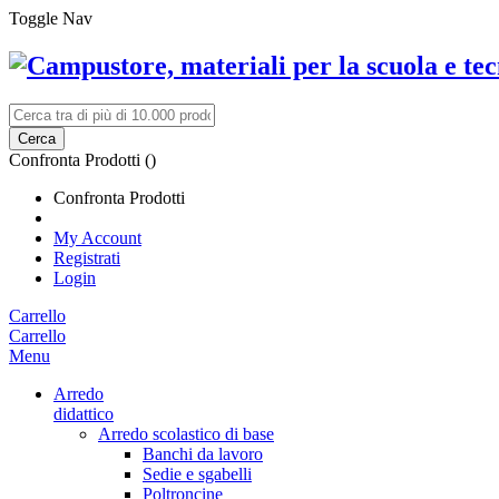
Toggle Nav
Cerca
Confronta Prodotti (
)
Confronta Prodotti
My Account
Registrati
Login
Carrello
Carrello
Menu
Arredo
didattico
Arredo scolastico di base
Banchi da lavoro
Sedie e sgabelli
Poltroncine