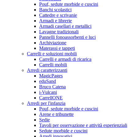
Pouf, sedute morbide e cuscini
Banchi scolastici
Cattedre e scrivanie
Armadi e librerie
Armadi casellari e metallici
Lavagne tradizionali
Pannelli fonoassorbenti e luci
Archiviazione
Materassi e tappeti
Carrelli e soluzioni mobili
Carrelli e armadi di ricarica
Carrelli mobili
Arredi caratterizzanti
MagicPages
eduSand
Bruco Catena
i-Vulcani
CarrellONE
Arredi per l'infanzia
Pouf, sedute morbide e cuscini
Arene e tribunette
Sedie
Tavoli per osservazione e attività esperienziali
Sedute morbide e cuscini
Arredi innovativi