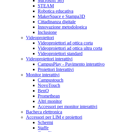
Microsoft 365
STEAM
Robotica educativa
MakerSpace e Stampa3D
Cittadinanza digitale
Innovazione metodologica
Inclusione
Videoproiettori
Videoproiettori ad ottica corta
Videoproiettori ad ottica ultra corta
Videoproiettori standard
Videoproiettori interattivi
CampusPlay - Pavimento interattivo
Proiettori Interattivi
Monitor interattivi
Campustouch
NovoTouch
BenQ
Promethean
Altri monitor
Accessori per monitor interattivi
Bacheca elettronica
Accessori per LIM e proiettori
Schermi
Staffe