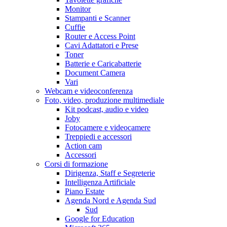
Monitor
Stampanti e Scanner
Cuffie
Router e Access Point
Cavi Adattatori e Prese
Toner
Batterie e Caricabatterie
Document Camera
Vari
Webcam e videoconferenza
Foto, video, produzione multimediale
Kit podcast, audio e video
Joby
Fotocamere e videocamere
Treppiedi e accessori
Action cam
Accessori
Corsi di formazione
Dirigenza, Staff e Segreterie
Intelligenza Artificiale
Piano Estate
Agenda Nord e Agenda Sud
Sud
Google for Education