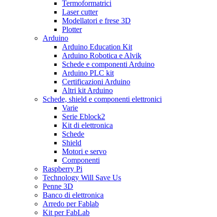
Termoformatrici
Laser cutter
Modellatori e frese 3D
Plotter
Arduino
Arduino Education Kit
Arduino Robotica e Alvik
Schede e componenti Arduino
Arduino PLC kit
Certificazioni Arduino
Altri kit Arduino
Schede, shield e componenti elettronici
Varie
Serie Eblock2
Kit di elettronica
Schede
Shield
Motori e servo
Componenti
Raspberry Pi
Technology Will Save Us
Penne 3D
Banco di elettronica
Arredo per Fablab
Kit per FabLab