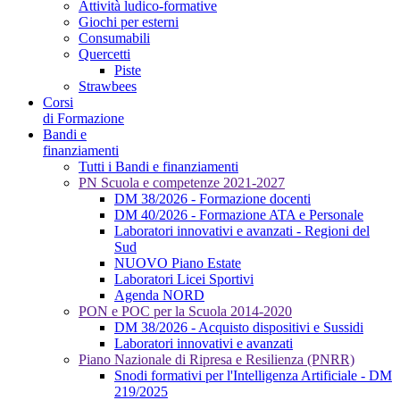
Attività ludico-formative
Giochi per esterni
Consumabili
Quercetti
Piste
Strawbees
Corsi
di Formazione
Bandi e
finanziamenti
Tutti i Bandi e finanziamenti
PN Scuola e competenze 2021-2027
DM 38/2026 - Formazione docenti
DM 40/2026 - Formazione ATA e Personale
Laboratori innovativi e avanzati - Regioni del
Sud
NUOVO Piano Estate
Laboratori Licei Sportivi
Agenda NORD
PON e POC per la Scuola 2014-2020
DM 38/2026 - Acquisto dispositivi e Sussidi
Laboratori innovativi e avanzati
Piano Nazionale di Ripresa e Resilienza (PNRR)
Snodi formativi per l'Intelligenza Artificiale - DM
219/2025