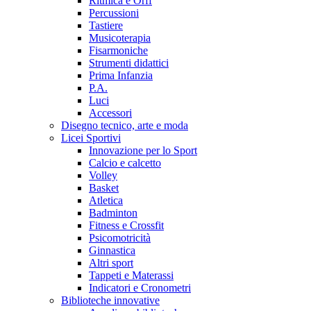
Ritmica e Orff
Percussioni
Tastiere
Musicoterapia
Fisarmoniche
Strumenti didattici
Prima Infanzia
P.A.
Luci
Accessori
Disegno tecnico, arte e moda
Licei Sportivi
Innovazione per lo Sport
Calcio e calcetto
Volley
Basket
Atletica
Badminton
Fitness e Crossfit
Psicomotricità
Ginnastica
Altri sport
Tappeti e Materassi
Indicatori e Cronometri
Biblioteche innovative