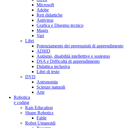
Microsoft
Adobe
Reti didattiche
Antivirus
Grafica e Disegno tecnico
Magix
Vari
Libri
Potenziamento dei prerequisiti di apprendimento
ADHD
Autismo, disabilità intellettive e sostegno
DSA e Difficoltà di apprendimento
Didattica inclusiva
Libri di testo
DVD
Astronomia
Scienze naturali
Arte
Robotica
e coding
Kais Education
Shape Robotics
Fable
Robot Umanoidi