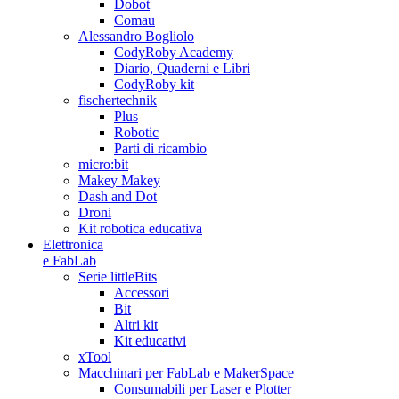
Dobot
Comau
Alessandro Bogliolo
CodyRoby Academy
Diario, Quaderni e Libri
CodyRoby kit
fischertechnik
Plus
Robotic
Parti di ricambio
micro:bit
Makey Makey
Dash and Dot
Droni
Kit robotica educativa
Elettronica
e FabLab
Serie littleBits
Accessori
Bit
Altri kit
Kit educativi
xTool
Macchinari per FabLab e MakerSpace
Consumabili per Laser e Plotter