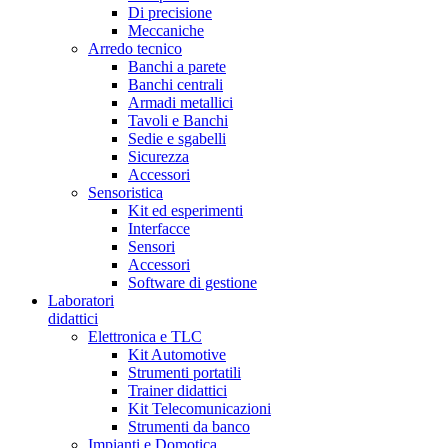
Di precisione
Meccaniche
Arredo tecnico
Banchi a parete
Banchi centrali
Armadi metallici
Tavoli e Banchi
Sedie e sgabelli
Sicurezza
Accessori
Sensoristica
Kit ed esperimenti
Interfacce
Sensori
Accessori
Software di gestione
Laboratori
didattici
Elettronica e TLC
Kit Automotive
Strumenti portatili
Trainer didattici
Kit Telecomunicazioni
Strumenti da banco
Impianti e Domotica