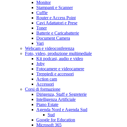
Monitor
Stampanti e Scanner
Cuffie
Router e Access Point
Cavi Adattatori e Prese
Toner
Batterie e Caricabatterie
Document Camera
Vari
Webcam e videoconferenza
Foto, video, produzione multimediale
Kit podcast, audio e video
Joby
Fotocamere e videocamere
Treppiedi e accessori
Action cam
Accessori
Corsi di formazione
Dirigenza, Staff e Segreterie
Intelligenza Artificiale
Piano Estate
Agenda Nord e Agenda Sud
Sud
Google for Education
Microsoft 365