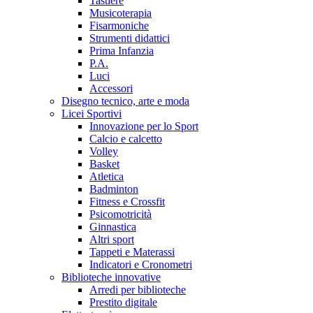
Tastiere
Musicoterapia
Fisarmoniche
Strumenti didattici
Prima Infanzia
P.A.
Luci
Accessori
Disegno tecnico, arte e moda
Licei Sportivi
Innovazione per lo Sport
Calcio e calcetto
Volley
Basket
Atletica
Badminton
Fitness e Crossfit
Psicomotricità
Ginnastica
Altri sport
Tappeti e Materassi
Indicatori e Cronometri
Biblioteche innovative
Arredi per biblioteche
Prestito digitale