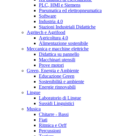
PLC, HMI e Siemens
Pneumatica ed elettropneumatica
Software
Industria 4.0
Stazioni Industriali Didattiche
Agritech e Agrifood
Agricoltura 4.0
Alimentazione sostenibile
Meccanica e macchine elettriche
Didattica su pannello
Macchinari utensili
Prove motori
Green, Energia e Ambiente
Educazione Green
Sostenibilità e ambiente
Energie rinnovabili
Lingue
Laboratorio di Lingue
Sussidi Linguistici
Musica
Chitarre - Bassi
Fiati
Ritmica e Orff
Percussioni