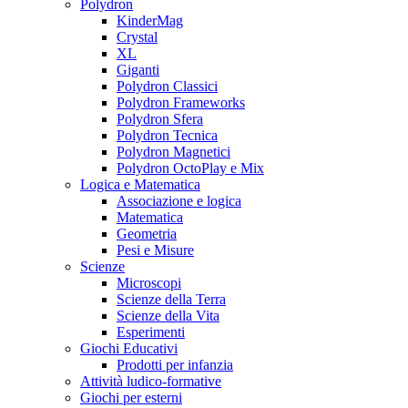
Polydron
KinderMag
Crystal
XL
Giganti
Polydron Classici
Polydron Frameworks
Polydron Sfera
Polydron Tecnica
Polydron Magnetici
Polydron OctoPlay e Mix
Logica e Matematica
Associazione e logica
Matematica
Geometria
Pesi e Misure
Scienze
Microscopi
Scienze della Terra
Scienze della Vita
Esperimenti
Giochi Educativi
Prodotti per infanzia
Attività ludico-formative
Giochi per esterni