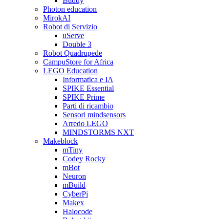
Buddy
Photon education
MirokAI
Robot di Servizio
uServe
Double 3
Robot Quadrupede
CampuStore for Africa
LEGO Education
Informatica e IA
SPIKE Essential
SPIKE Prime
Parti di ricambio
Sensori mindsensors
Arredo LEGO
MINDSTORMS NXT
Makeblock
mTiny
Codey Rocky
mBot
Neuron
mBuild
CyberPi
Makex
Halocode