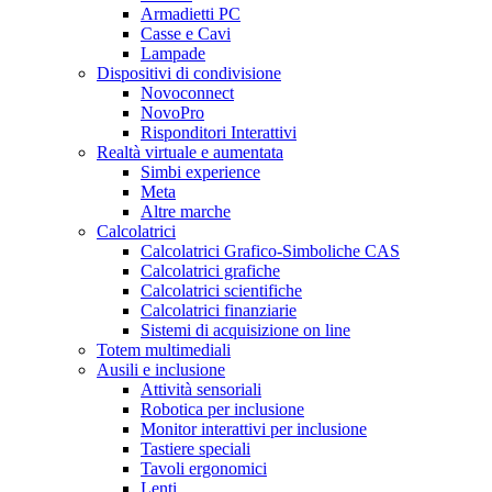
Armadietti PC
Casse e Cavi
Lampade
Dispositivi di condivisione
Novoconnect
NovoPro
Risponditori Interattivi
Realtà virtuale e aumentata
Simbi experience
Meta
Altre marche
Calcolatrici
Calcolatrici Grafico-Simboliche CAS
Calcolatrici grafiche
Calcolatrici scientifiche
Calcolatrici finanziarie
Sistemi di acquisizione on line
Totem multimediali
Ausili e inclusione
Attività sensoriali
Robotica per inclusione
Monitor interattivi per inclusione
Tastiere speciali
Tavoli ergonomici
Lenti