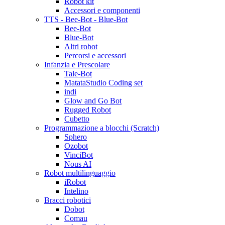
Robot kit
Accessori e componenti
TTS - Bee-Bot - Blue-Bot
Bee-Bot
Blue-Bot
Altri robot
Percorsi e accessori
Infanzia e Prescolare
Tale-Bot
MatataStudio Coding set
indi
Glow and Go Bot
Rugged Robot
Cubetto
Programmazione a blocchi (Scratch)
Sphero
Ozobot
VinciBot
Nous AI
Robot multilinguaggio
iRobot
Intelino
Bracci robotici
Dobot
Comau