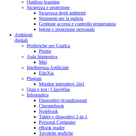
Outdoor learning
Sicurezza e protezione
Sicurezza degli ambienti
Strumenti per la pulizia
Gestione accessi e controllo temperatura
Igiene e protezione personale
Ambienti
digitali
Periferiche per Grafica
Plotter
Aula Immersiva
Miri
Intelligenza Artificiale
EduXia
Pinguin
Monitor interattivo 2in1
Quiz e test | ClassWise
Informatica
Dispositivi ricondizionati
Chromebook
Notebook
Tablet e dispositivi 2-in-1
Personal Computer
eBook reader
Tavolette grafiche