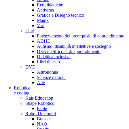
Reti didattiche
Antivirus
Grafica e Disegno tecnico
Magix
Vari
Libri
Potenziamento dei prerequisiti di apprendimento
ADHD
Autismo, disabilità intellettive e sostegno
DSA e Difficoltà di apprendimento
Didattica inclusiva
Libri di testo
DVD
Astronomia
Scienze naturali
Arte
Robotica
e coding
Kais Education
Shape Robotics
Fable
Robot Umanoidi
Booster
NAO