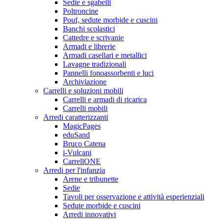
Sedie e sgabelli
Poltroncine
Pouf, sedute morbide e cuscini
Banchi scolastici
Cattedre e scrivanie
Armadi e librerie
Armadi casellari e metallici
Lavagne tradizionali
Pannelli fonoassorbenti e luci
Archiviazione
Carrelli e soluzioni mobili
Carrelli e armadi di ricarica
Carrelli mobili
Arredi caratterizzanti
MagicPages
eduSand
Bruco Catena
i-Vulcani
CarrellONE
Arredi per l'infanzia
Arene e tribunette
Sedie
Tavoli per osservazione e attività esperienziali
Sedute morbide e cuscini
Arredi innovativi