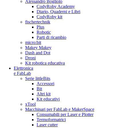
Alessandro Bogliolo
CodyRoby Academy
Diario, Quaderni e Libri
CodyRoby kit
fischertechnik
Plus
Robotic
Parti di ricambio
micro:bit
Makey Makey
Dash and Dot
Droni
Kit robotica educativa
Elettronica
e FabLab
Serie littleBits
Accessori
Bit
Altri kit
Kit educativi
xTool
Macchinari per FabLab e MakerSpace
Consumabili per Laser e Plotter
Termoformatrici
Laser cutter