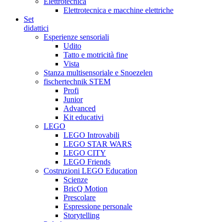
Elettrotecnica
Elettrotecnica e macchine elettriche
Set
didattici
Esperienze sensoriali
Udito
Tatto e motricità fine
Vista
Stanza multisensoriale e Snoezelen
fischertechnik STEM
Profi
Junior
Advanced
Kit educativi
LEGO
LEGO Introvabili
LEGO STAR WARS
LEGO CITY
LEGO Friends
Costruzioni LEGO Education
Scienze
BricQ Motion
Prescolare
Espressione personale
Storytelling