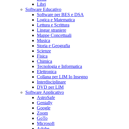
Libri
Software Educativo
Software per BES e DSA
Logica e Matematica
Lettura e Scrittura
Lingue straniere
Mappe Concettuali
Musica
Storia e Geografia
Scienze
Fisica
Chimica
Tecnologia e Informatica
Elettronica
Collana per LIM Io Insegno
Interdisciplinare
DVD per LIM
Software Applicativo
AstroSafe
Genially
Google
Zoom
GoTo
Microsoft
Adobe