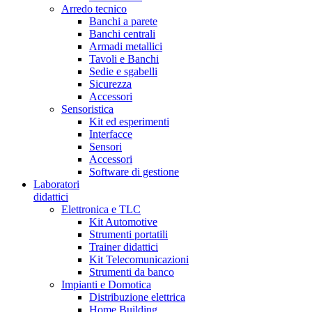
Arredo tecnico
Banchi a parete
Banchi centrali
Armadi metallici
Tavoli e Banchi
Sedie e sgabelli
Sicurezza
Accessori
Sensoristica
Kit ed esperimenti
Interfacce
Sensori
Accessori
Software di gestione
Laboratori
didattici
Elettronica e TLC
Kit Automotive
Strumenti portatili
Trainer didattici
Kit Telecomunicazioni
Strumenti da banco
Impianti e Domotica
Distribuzione elettrica
Home Building