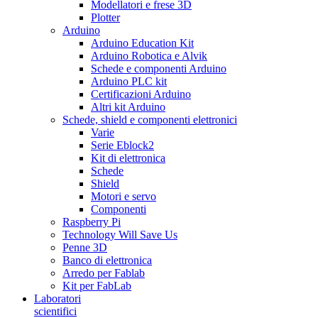
Modellatori e frese 3D
Plotter
Arduino
Arduino Education Kit
Arduino Robotica e Alvik
Schede e componenti Arduino
Arduino PLC kit
Certificazioni Arduino
Altri kit Arduino
Schede, shield e componenti elettronici
Varie
Serie Eblock2
Kit di elettronica
Schede
Shield
Motori e servo
Componenti
Raspberry Pi
Technology Will Save Us
Penne 3D
Banco di elettronica
Arredo per Fablab
Kit per FabLab
Laboratori
scientifici