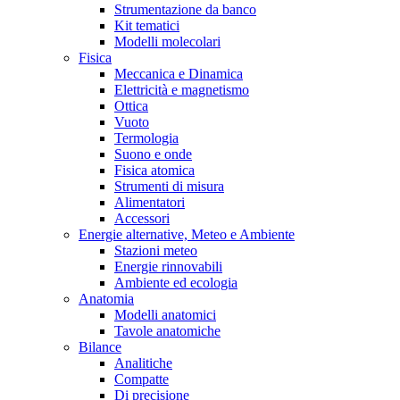
Strumentazione da banco
Kit tematici
Modelli molecolari
Fisica
Meccanica e Dinamica
Elettricità e magnetismo
Ottica
Vuoto
Termologia
Suono e onde
Fisica atomica
Strumenti di misura
Alimentatori
Accessori
Energie alternative, Meteo e Ambiente
Stazioni meteo
Energie rinnovabili
Ambiente ed ecologia
Anatomia
Modelli anatomici
Tavole anatomiche
Bilance
Analitiche
Compatte
Di precisione