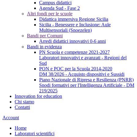
Campus didattici
Agenda Sud - Fase 2
Altri fondi per le scuole
Didattica immersiva Regione Sicilia
Sicilia - Benessere e Inclusione: Aule
Multisensoriali (Snoezelen)
Bandi per Comuni
Arredi didattici innovativi 0-6 anni
Bandi in evidenza
PN Scuola e competenze 2021-2027
Laboratori innovativi e avanzati - Regioni del
Sud
PON e POC per la Scuola 2014-2020
DM 38/2026 - Acquisto dispositivi e Sussidi
Piano Nazionale di Ripresa e Resilienza (PNRR)
Snodi formativi per l'Intelligenza Artificiale - DM
219/2025
Innovation for education
Chi siamo
Contatti
Account
Home
Laboratori scientifici