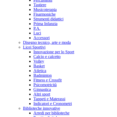
Percussioni
Tastiere
Musicoterapia
Fisarmoniche
Strumenti didattici
Prima Infanzia
P.A.
Luci
Accessori
Disegno tecnico, arte e moda
Licei Sportivi
Innovazione per lo Sport
Calcio e calcetto
Volley
Basket
Atletica
Badminton
Fitness e Crossfit
Psicomotricità
Ginnastica
Altri sport
Tappeti e Materassi
Indicatori e Cronometri
Biblioteche innovative
Arredi per biblioteche