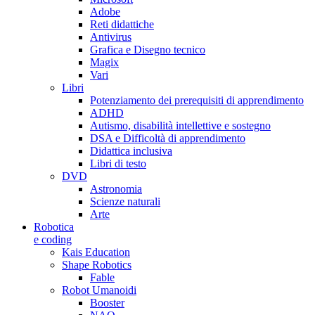
Adobe
Reti didattiche
Antivirus
Grafica e Disegno tecnico
Magix
Vari
Libri
Potenziamento dei prerequisiti di apprendimento
ADHD
Autismo, disabilità intellettive e sostegno
DSA e Difficoltà di apprendimento
Didattica inclusiva
Libri di testo
DVD
Astronomia
Scienze naturali
Arte
Robotica
e coding
Kais Education
Shape Robotics
Fable
Robot Umanoidi
Booster