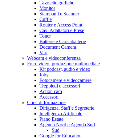
Tavolette grafiche
Monitor
Stampanti e Scanner
Cuffie
Router e Access Point
Cavi Adattatori e Prese
Toner
Batterie e Caricabatterie
Document Camera
Vari
Webcam e videoconferenza
Foto, video, produzione multimediale
Kit podcast, audio e video
Joby
Fotocamere e videocamere
Treppiedi e accessori
Action cam
Accessori
Corsi di formazione
Dirigenza, Staff e Segreterie
Intelligenza Artificiale
Piano Estate
Agenda Nord e Agenda Sud
Sud
Google for Education