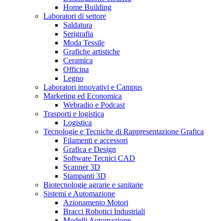
Home Building
Laboratori di settore
Saldatura
Serigrafia
Moda Tessile
Grafiche artistiche
Ceramica
Officina
Legno
Laboratori innovativi e Campus
Marketing ed Economica
Webradio e Podcast
Trasporti e logistica
Logistica
Tecnologie e Tecniche di Rappresentazione Grafica
Filamenti e accessori
Grafica e Design
Software Tecnici CAD
Scanner 3D
Stampanti 3D
Biotecnologie agrarie e sanitarie
Sistemi e Automazione
Azionamento Motori
Bracci Robotici Industriali
Modelli Automazione