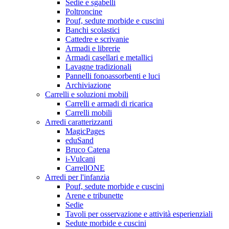
Sedie e sgabelli
Poltroncine
Pouf, sedute morbide e cuscini
Banchi scolastici
Cattedre e scrivanie
Armadi e librerie
Armadi casellari e metallici
Lavagne tradizionali
Pannelli fonoassorbenti e luci
Archiviazione
Carrelli e soluzioni mobili
Carrelli e armadi di ricarica
Carrelli mobili
Arredi caratterizzanti
MagicPages
eduSand
Bruco Catena
i-Vulcani
CarrellONE
Arredi per l'infanzia
Pouf, sedute morbide e cuscini
Arene e tribunette
Sedie
Tavoli per osservazione e attività esperienziali
Sedute morbide e cuscini