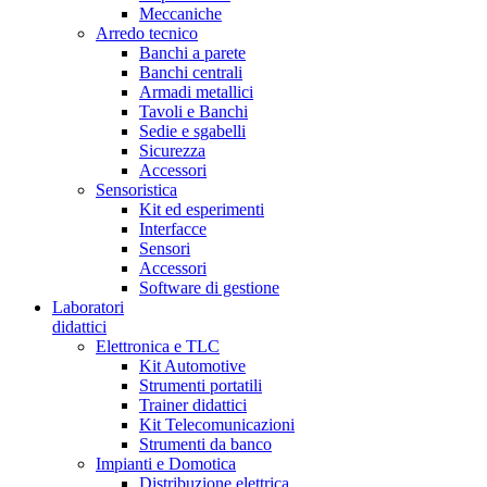
Meccaniche
Arredo tecnico
Banchi a parete
Banchi centrali
Armadi metallici
Tavoli e Banchi
Sedie e sgabelli
Sicurezza
Accessori
Sensoristica
Kit ed esperimenti
Interfacce
Sensori
Accessori
Software di gestione
Laboratori
didattici
Elettronica e TLC
Kit Automotive
Strumenti portatili
Trainer didattici
Kit Telecomunicazioni
Strumenti da banco
Impianti e Domotica
Distribuzione elettrica