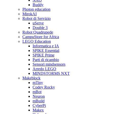
NAO
Buddy
Photon education
MirokAI
Robot di Servizio
uServe
Double 3
Robot Quadrupede
CampuStore for Africa
LEGO Education
Informatica e IA
SPIKE Essential
SPIKE Prime
Parti di ricambio
Sensori mindsensors
Arredo LEGO
MINDSTORMS NXT
Makeblock
mTiny
Codey Rocky
mBot
Neuron
mBuild
CyberPi
Makex