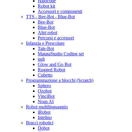
Halocode
Robot kit
Accessori e componenti
TTS - Bee-Bot - Blue-Bot
Bee-Bot
Blue-Bot
Altri robot
Percorsi e accessori
Infanzia e Prescolare
Tale-Bot
MatataStudio Coding set
indi
Glow and Go Bot
Rugged Robot
Cubetto
Programmazione a blocchi (Scratch)
Sphero
Ozobot
VinciBot
Nous AI
Robot multilinguaggio
iRobot
Intelino
Bracci robotici
Dobot