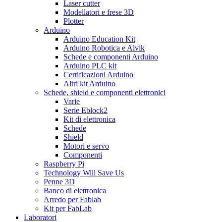
Laser cutter
Modellatori e frese 3D
Plotter
Arduino
Arduino Education Kit
Arduino Robotica e Alvik
Schede e componenti Arduino
Arduino PLC kit
Certificazioni Arduino
Altri kit Arduino
Schede, shield e componenti elettronici
Varie
Serie Eblock2
Kit di elettronica
Schede
Shield
Motori e servo
Componenti
Raspberry Pi
Technology Will Save Us
Penne 3D
Banco di elettronica
Arredo per Fablab
Kit per FabLab
Laboratori