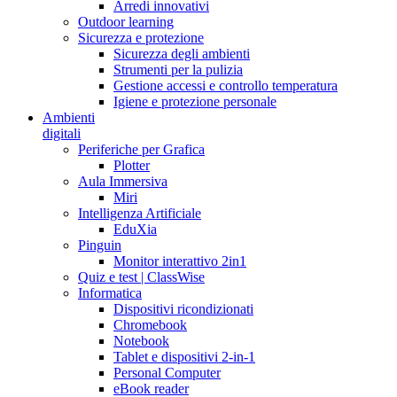
Arredi innovativi
Outdoor learning
Sicurezza e protezione
Sicurezza degli ambienti
Strumenti per la pulizia
Gestione accessi e controllo temperatura
Igiene e protezione personale
Ambienti
digitali
Periferiche per Grafica
Plotter
Aula Immersiva
Miri
Intelligenza Artificiale
EduXia
Pinguin
Monitor interattivo 2in1
Quiz e test | ClassWise
Informatica
Dispositivi ricondizionati
Chromebook
Notebook
Tablet e dispositivi 2-in-1
Personal Computer
eBook reader