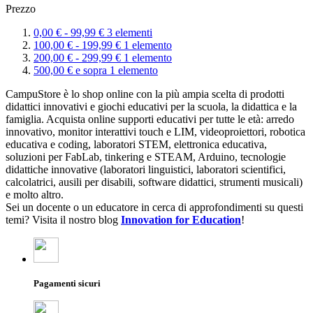
Prezzo
0,
00
€
-
99,
99
€
3
elementi
100,
00
€
-
199,
99
€
1
elemento
200,
00
€
-
299,
99
€
1
elemento
500,
00
€
e sopra
1
elemento
CampuStore è lo shop online con la più ampia scelta di prodotti
didattici innovativi e giochi educativi per la scuola, la didattica e la
famiglia. Acquista online supporti educativi per tutte le età: arredo
innovativo, monitor interattivi touch e LIM, videoproiettori, robotica
educativa e coding, laboratori STEM, elettronica educativa,
soluzioni per FabLab, tinkering e STEAM, Arduino, tecnologie
didattiche innovative (laboratori linguistici, laboratori scientifici,
calcolatrici, ausili per disabili, software didattici, strumenti musicali)
e molto altro.
Sei un docente o un educatore in cerca di approfondimenti su questi
temi? Visita il nostro blog
Innovation for Education
!
Pagamenti sicuri