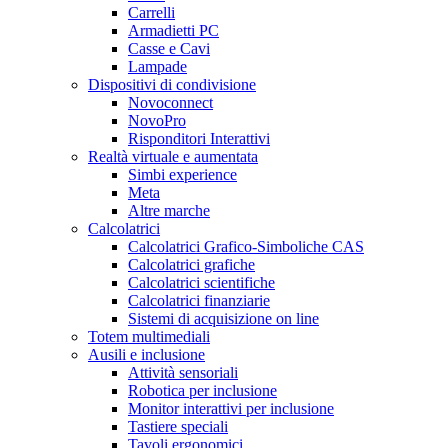
Carrelli
Armadietti PC
Casse e Cavi
Lampade
Dispositivi di condivisione
Novoconnect
NovoPro
Risponditori Interattivi
Realtà virtuale e aumentata
Simbi experience
Meta
Altre marche
Calcolatrici
Calcolatrici Grafico-Simboliche CAS
Calcolatrici grafiche
Calcolatrici scientifiche
Calcolatrici finanziarie
Sistemi di acquisizione on line
Totem multimediali
Ausili e inclusione
Attività sensoriali
Robotica per inclusione
Monitor interattivi per inclusione
Tastiere speciali
Tavoli ergonomici