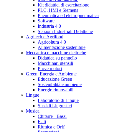
Kit didattici di esercitazione
PLC, HMI e Siemens
Pneumatica ed elettropneumatica
Software
Industria 4.0
Stazioni Industriali Didattiche
Agritech e Agrifood
Agricoltura 4.0
Alimentazione sostenibile
Meccanica e macchine elettriche
Didattica su pannello
Macchinari utensili
Prove motori
Green, Energia e Ambiente
Educazione Green
Sostenibilità e ambiente
Energie rinnovabili
Lingue
Laboratorio di Lingue
Sussidi Linguistici
Musica
Chitarre - Bassi
Fiati
Ritmica e Orff