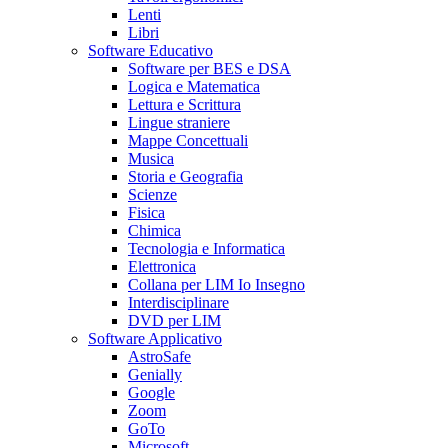
Lenti
Libri
Software Educativo
Software per BES e DSA
Logica e Matematica
Lettura e Scrittura
Lingue straniere
Mappe Concettuali
Musica
Storia e Geografia
Scienze
Fisica
Chimica
Tecnologia e Informatica
Elettronica
Collana per LIM Io Insegno
Interdisciplinare
DVD per LIM
Software Applicativo
AstroSafe
Genially
Google
Zoom
GoTo
Microsoft