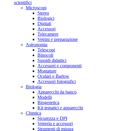
scientifici
Microscopi
Stereo
Biologici
Digitali
Accessori
Telecamere
Vetrini e preparazione
Astronomia
Telescopi
Binocoli
Sussidi didattici
Accessori e componenti
Montature
Oculari e Barlow
Accessori fotografici
Biologia
Apparecchi da banco
Modelli
Biogenetica
Kit tematici e apparecchi
Chimica
Sicurezza e DPI
Vetreria e accessori
Strumenti di misura