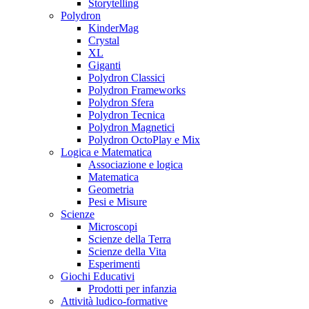
Storytelling
Polydron
KinderMag
Crystal
XL
Giganti
Polydron Classici
Polydron Frameworks
Polydron Sfera
Polydron Tecnica
Polydron Magnetici
Polydron OctoPlay e Mix
Logica e Matematica
Associazione e logica
Matematica
Geometria
Pesi e Misure
Scienze
Microscopi
Scienze della Terra
Scienze della Vita
Esperimenti
Giochi Educativi
Prodotti per infanzia
Attività ludico-formative