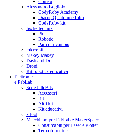
Comau
Alessandro Bogliolo
CodyRoby Academy
Diario, Quaderni e Libri
CodyRoby kit
fischertechnik
Plus
Robotic
Parti di ricambio
micro:bit
Makey Makey
Dash and Dot
Droni
Kit robotica educativa
Elettronica
e FabLab
Serie littleBits
Accessori
Bit
Altri kit
Kit educativi
xTool
Macchinari per FabLab e MakerSpace
Consumabili per Laser e Plotter
Termoformatrici