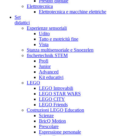
Prestito digitale
Elettrotecnica
Elettrotecnica e macchine elettriche
Set
didattici
Esperienze sensoriali
Udito
Tatto e motricità fine
Vista
Stanza multisensoriale e Snoezelen
fischertechnik STEM
Profi
Junior
Advanced
Kit educativi
LEGO
LEGO Introvabili
LEGO STAR WARS
LEGO CITY
LEGO Friends
Costruzioni LEGO Education
Scienze
BricQ Motion
Prescolare
Espressione personale