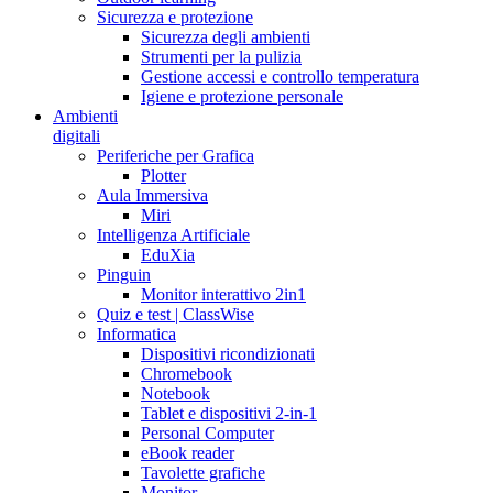
Sicurezza e protezione
Sicurezza degli ambienti
Strumenti per la pulizia
Gestione accessi e controllo temperatura
Igiene e protezione personale
Ambienti
digitali
Periferiche per Grafica
Plotter
Aula Immersiva
Miri
Intelligenza Artificiale
EduXia
Pinguin
Monitor interattivo 2in1
Quiz e test | ClassWise
Informatica
Dispositivi ricondizionati
Chromebook
Notebook
Tablet e dispositivi 2-in-1
Personal Computer
eBook reader
Tavolette grafiche
Monitor