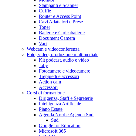
Stampanti e Scanner
Cuffie
Router e Access Point
Cavi Adattatori e Prese
Toner
Batterie e Caricabatterie
Document Camera
Vari
Webcam e videoconferenza
Foto, video, produzione multimediale
Kit podcast, audio e video
Joby
Fotocamere e videocamere
Treppiedi e accessori
Action cam
Accessori
Corsi di formazione
Dirigenza, Staff e Segreterie
Intelligenza Artificiale
Piano Estate
Agenda Nord e Agenda Sud
Sud
Google for Education
Microsoft 365