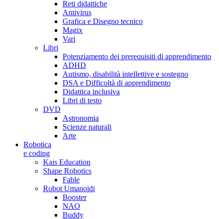
Reti didattiche
Antivirus
Grafica e Disegno tecnico
Magix
Vari
Libri
Potenziamento dei prerequisiti di apprendimento
ADHD
Autismo, disabilità intellettive e sostegno
DSA e Difficoltà di apprendimento
Didattica inclusiva
Libri di testo
DVD
Astronomia
Scienze naturali
Arte
Robotica
e coding
Kais Education
Shape Robotics
Fable
Robot Umanoidi
Booster
NAO
Buddy