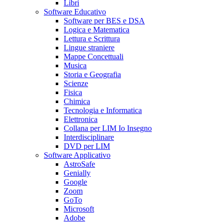
Libri
Software Educativo
Software per BES e DSA
Logica e Matematica
Lettura e Scrittura
Lingue straniere
Mappe Concettuali
Musica
Storia e Geografia
Scienze
Fisica
Chimica
Tecnologia e Informatica
Elettronica
Collana per LIM Io Insegno
Interdisciplinare
DVD per LIM
Software Applicativo
AstroSafe
Genially
Google
Zoom
GoTo
Microsoft
Adobe