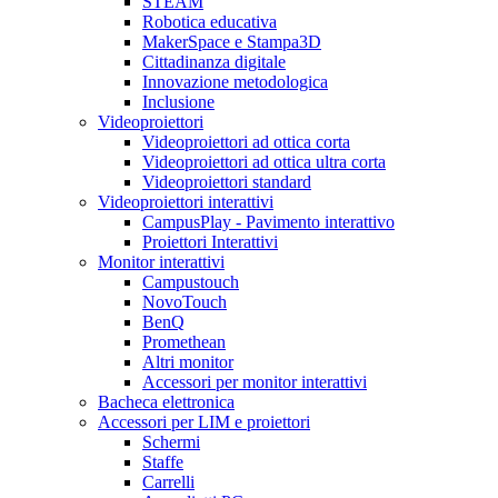
STEAM
Robotica educativa
MakerSpace e Stampa3D
Cittadinanza digitale
Innovazione metodologica
Inclusione
Videoproiettori
Videoproiettori ad ottica corta
Videoproiettori ad ottica ultra corta
Videoproiettori standard
Videoproiettori interattivi
CampusPlay - Pavimento interattivo
Proiettori Interattivi
Monitor interattivi
Campustouch
NovoTouch
BenQ
Promethean
Altri monitor
Accessori per monitor interattivi
Bacheca elettronica
Accessori per LIM e proiettori
Schermi
Staffe
Carrelli