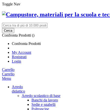
Toggle Nav
Cerca
Confronta Prodotti (
)
Confronta Prodotti
My Account
Registrati
Login
Carrello
Carrello
Menu
Arredo
didattico
Arredo scolastico di base
Banchi da lavoro
Sedie e sgabelli
Poltroncine