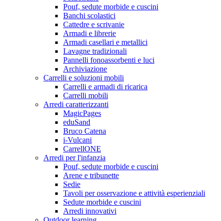
Pouf, sedute morbide e cuscini
Banchi scolastici
Cattedre e scrivanie
Armadi e librerie
Armadi casellari e metallici
Lavagne tradizionali
Pannelli fonoassorbenti e luci
Archiviazione
Carrelli e soluzioni mobili
Carrelli e armadi di ricarica
Carrelli mobili
Arredi caratterizzanti
MagicPages
eduSand
Bruco Catena
i-Vulcani
CarrellONE
Arredi per l'infanzia
Pouf, sedute morbide e cuscini
Arene e tribunette
Sedie
Tavoli per osservazione e attività esperienziali
Sedute morbide e cuscini
Arredi innovativi
Outdoor learning