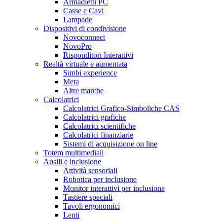
Armadietti PC
Casse e Cavi
Lampade
Dispositivi di condivisione
Novoconnect
NovoPro
Risponditori Interattivi
Realtà virtuale e aumentata
Simbi experience
Meta
Altre marche
Calcolatrici
Calcolatrici Grafico-Simboliche CAS
Calcolatrici grafiche
Calcolatrici scientifiche
Calcolatrici finanziarie
Sistemi di acquisizione on line
Totem multimediali
Ausili e inclusione
Attività sensoriali
Robotica per inclusione
Monitor interattivi per inclusione
Tastiere speciali
Tavoli ergonomici
Lenti