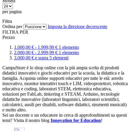
Mostra
per pagina
Filtra
Ordina per
Imposta la direzione decrescente
FILTRA PER
Prezzo
1.000,
00
€
-
1.999,
99
€
1
elemento
2.000,
00
€
-
2.999,
99
€
1
elemento
3.000,
00
€
e sopra
5
elementi
CampuStore è lo shop online con la più ampia scelta di prodotti
didattici innovativi e giochi educativi per la scuola, la didattica e la
famiglia. Acquista online supporti educativi per tutte le età: arredo
innovativo, monitor interattivi touch e LIM, videoproiettori, robotica
educativa e coding, laboratori STEM, elettronica educativa,
soluzioni per FabLab, tinkering e STEAM, Arduino, tecnologie
didattiche innovative (laboratori linguistici, laboratori scientifici,
calcolatrici, ausili per disabili, software didattici, strumenti musicali)
e molto altro.
Sei un docente o un educatore in cerca di approfondimenti su questi
temi? Visita il nostro blog
Innovation for Education
!