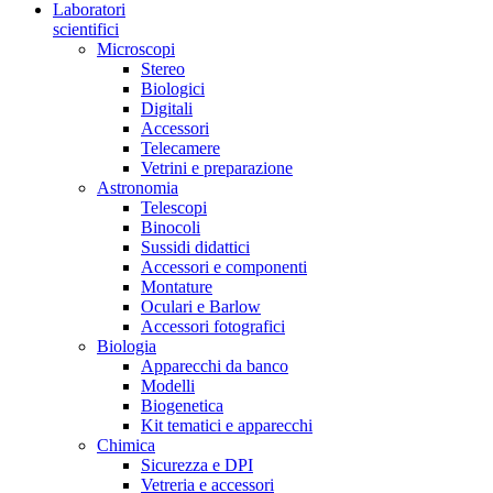
Laboratori
scientifici
Microscopi
Stereo
Biologici
Digitali
Accessori
Telecamere
Vetrini e preparazione
Astronomia
Telescopi
Binocoli
Sussidi didattici
Accessori e componenti
Montature
Oculari e Barlow
Accessori fotografici
Biologia
Apparecchi da banco
Modelli
Biogenetica
Kit tematici e apparecchi
Chimica
Sicurezza e DPI
Vetreria e accessori