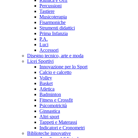
Ritmica e Orff
Percussioni
Tastiere
Musicoterapia
Fisarmoniche
Strumenti didattici
Prima Infanzia
P.A.
Luci
Accessori
Disegno tecnico, arte e moda
Licei Sportivi
Innovazione per lo Sport
Calcio e calcetto
Volley
Basket
Atletica
Badminton
Fitness e Crossfit
Psicomotricità
Ginnastica
Altri sport
Tappeti e Materassi
Indicatori e Cronometri
Biblioteche innovative