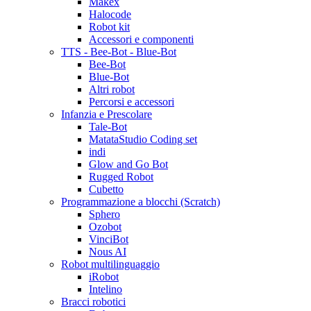
Makex
Halocode
Robot kit
Accessori e componenti
TTS - Bee-Bot - Blue-Bot
Bee-Bot
Blue-Bot
Altri robot
Percorsi e accessori
Infanzia e Prescolare
Tale-Bot
MatataStudio Coding set
indi
Glow and Go Bot
Rugged Robot
Cubetto
Programmazione a blocchi (Scratch)
Sphero
Ozobot
VinciBot
Nous AI
Robot multilinguaggio
iRobot
Intelino
Bracci robotici