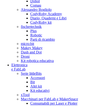
Dobot
Comau
Alessandro Bogliolo
CodyRoby Academy
Diario, Quaderni e Libri
CodyRoby kit
fischertechnik
Plus
Robotic
Parti di ricambio
micro:bit
Makey Makey
Dash and Dot
Droni
Kit robotica educativa
Elettronica
e FabLab
Serie littleBits
Accessori
Bit
Altri kit
Kit educativi
xTool
Macchinari per FabLab e MakerSpace
Consumabili per Laser e Plotter