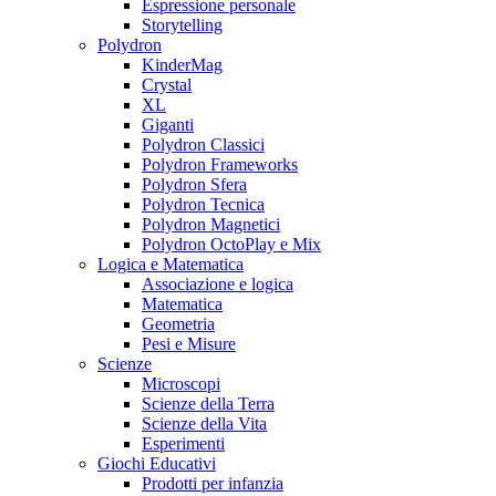
Espressione personale
Storytelling
Polydron
KinderMag
Crystal
XL
Giganti
Polydron Classici
Polydron Frameworks
Polydron Sfera
Polydron Tecnica
Polydron Magnetici
Polydron OctoPlay e Mix
Logica e Matematica
Associazione e logica
Matematica
Geometria
Pesi e Misure
Scienze
Microscopi
Scienze della Terra
Scienze della Vita
Esperimenti
Giochi Educativi
Prodotti per infanzia