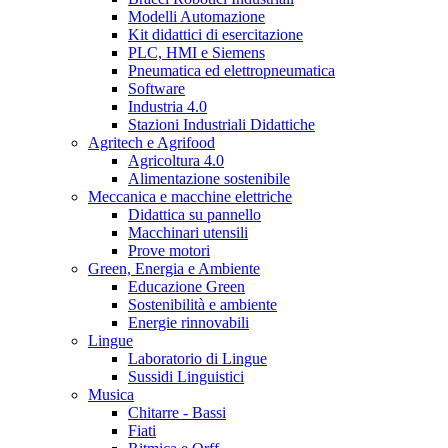
Modelli Automazione
Kit didattici di esercitazione
PLC, HMI e Siemens
Pneumatica ed elettropneumatica
Software
Industria 4.0
Stazioni Industriali Didattiche
Agritech e Agrifood
Agricoltura 4.0
Alimentazione sostenibile
Meccanica e macchine elettriche
Didattica su pannello
Macchinari utensili
Prove motori
Green, Energia e Ambiente
Educazione Green
Sostenibilità e ambiente
Energie rinnovabili
Lingue
Laboratorio di Lingue
Sussidi Linguistici
Musica
Chitarre - Bassi
Fiati