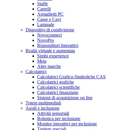
Staffe
Carrelli
Armadietti PC
Casse e Cavi
Lampade
Dispositivi di condivisione
Novoconnect
NovoPro
Risponditori Interattivi
Realtà virtuale e aumentata
Simbi experience
Meta
Altre marche
Calcolatrici
Calcolatrici Grafico-Simboliche CAS
Calcolatrici grafiche
Calcolatrici scientifiche
Calcolatrici finanziarie
Sistemi di acquisizione on line
Totem multimediali
Ausili e inclusione
Attività sensoriali
Robotica per inclusione
Monitor interattivi per inclusione
Tastiere speciali