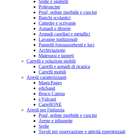
Sedie e sgabelli
Poltroncine
Pouf, sedute morbide e cuscini
Banchi scolastici
Cattedre e scrivanie
Armadi e librerie
Armadi casellari e metallici
Lavagne tradizionali
Pannelli fonoassorbenti e luci
Archiviazione
Materassi e tappeti
Carrelli e soluzioni mobili
Carrelli e armadi di ricarica
Carrelli mobili
Arredi caratterizzanti
MagicPages
eduSand
Bruco Catena
i-Vulcani
CarrellONE
Arredi per l'infanzia
Pouf, sedute morbide e cuscini
Arene e tribunette
Sedie
Tavoli per osservazione e attività esperienziali