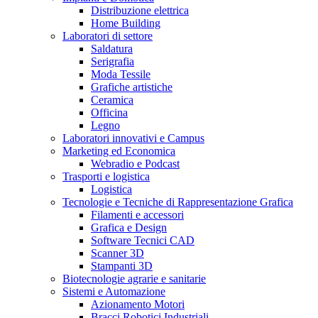
Distribuzione elettrica
Home Building
Laboratori di settore
Saldatura
Serigrafia
Moda Tessile
Grafiche artistiche
Ceramica
Officina
Legno
Laboratori innovativi e Campus
Marketing ed Economica
Webradio e Podcast
Trasporti e logistica
Logistica
Tecnologie e Tecniche di Rappresentazione Grafica
Filamenti e accessori
Grafica e Design
Software Tecnici CAD
Scanner 3D
Stampanti 3D
Biotecnologie agrarie e sanitarie
Sistemi e Automazione
Azionamento Motori
Bracci Robotici Industriali