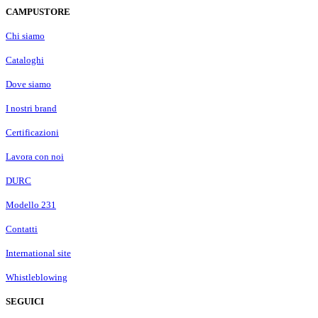
CAMPUSTORE
Chi siamo
Cataloghi
Dove siamo
I nostri brand
Certificazioni
Lavora con noi
DURC
Modello 231
Contatti
International site
Whistleblowing
SEGUICI