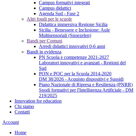
Campus formativi integrati
Campus didattici
Agenda Sud - Fase 2
Altri fondi per le scuole
Didattica immersiva Regione Sicilia
Sicilia - Benessere e Inclusione: Aule
Multisensoriali (Snoezelen)
Bandi per Comuni
Arredi didattici innovativi 0-6 anni
Bandi in evidenza
PN Scuola e competenze 2021-2027
Laboratori innovativi e avanzati - Regioni del
Sud
PON e POC per la Scuola 2014-2020
DM 38/2026 - Acquisto dispositivi e Sussidi
Piano Nazionale di Ripresa e Resilienza (PNRR)
Snodi formativi per l'Intelligenza Artificiale - DM
219/2025
Innovation for education
Chi siamo
Contatti
Account
Home