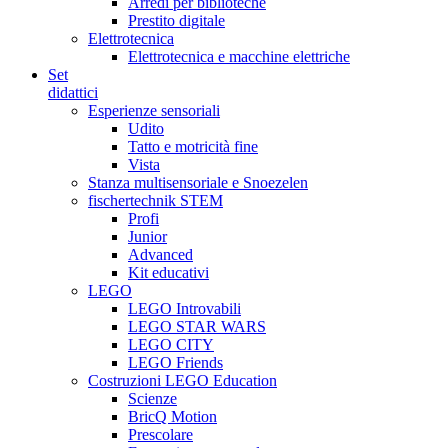
Arredi per biblioteche
Prestito digitale
Elettrotecnica
Elettrotecnica e macchine elettriche
Set
didattici
Esperienze sensoriali
Udito
Tatto e motricità fine
Vista
Stanza multisensoriale e Snoezelen
fischertechnik STEM
Profi
Junior
Advanced
Kit educativi
LEGO
LEGO Introvabili
LEGO STAR WARS
LEGO CITY
LEGO Friends
Costruzioni LEGO Education
Scienze
BricQ Motion
Prescolare