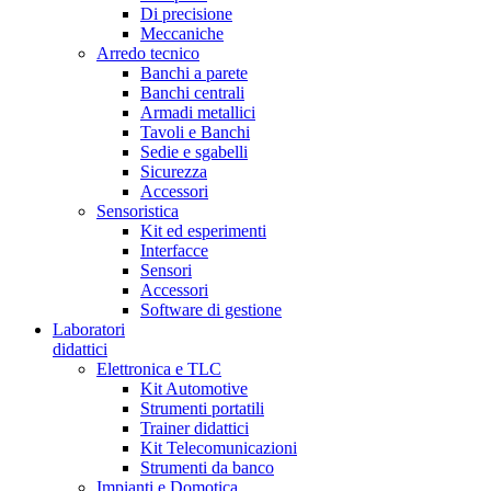
Di precisione
Meccaniche
Arredo tecnico
Banchi a parete
Banchi centrali
Armadi metallici
Tavoli e Banchi
Sedie e sgabelli
Sicurezza
Accessori
Sensoristica
Kit ed esperimenti
Interfacce
Sensori
Accessori
Software di gestione
Laboratori
didattici
Elettronica e TLC
Kit Automotive
Strumenti portatili
Trainer didattici
Kit Telecomunicazioni
Strumenti da banco
Impianti e Domotica