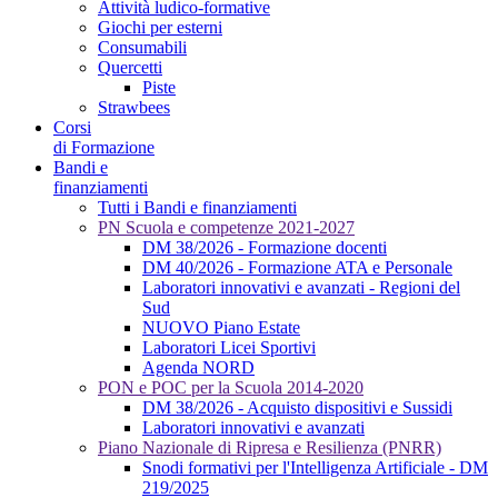
Attività ludico-formative
Giochi per esterni
Consumabili
Quercetti
Piste
Strawbees
Corsi
di Formazione
Bandi e
finanziamenti
Tutti i Bandi e finanziamenti
PN Scuola e competenze 2021-2027
DM 38/2026 - Formazione docenti
DM 40/2026 - Formazione ATA e Personale
Laboratori innovativi e avanzati - Regioni del
Sud
NUOVO Piano Estate
Laboratori Licei Sportivi
Agenda NORD
PON e POC per la Scuola 2014-2020
DM 38/2026 - Acquisto dispositivi e Sussidi
Laboratori innovativi e avanzati
Piano Nazionale di Ripresa e Resilienza (PNRR)
Snodi formativi per l'Intelligenza Artificiale - DM
219/2025