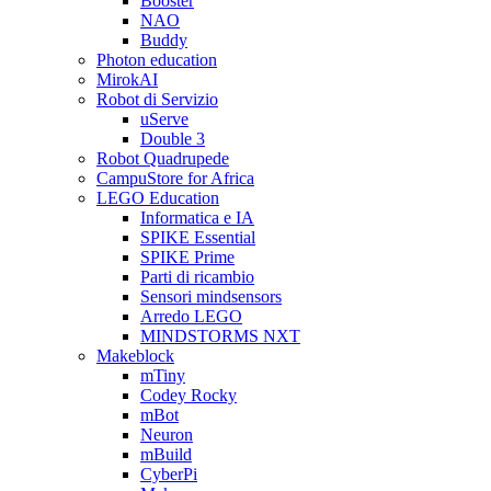
Booster
NAO
Buddy
Photon education
MirokAI
Robot di Servizio
uServe
Double 3
Robot Quadrupede
CampuStore for Africa
LEGO Education
Informatica e IA
SPIKE Essential
SPIKE Prime
Parti di ricambio
Sensori mindsensors
Arredo LEGO
MINDSTORMS NXT
Makeblock
mTiny
Codey Rocky
mBot
Neuron
mBuild
CyberPi