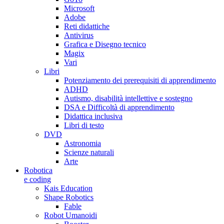
Microsoft
Adobe
Reti didattiche
Antivirus
Grafica e Disegno tecnico
Magix
Vari
Libri
Potenziamento dei prerequisiti di apprendimento
ADHD
Autismo, disabilità intellettive e sostegno
DSA e Difficoltà di apprendimento
Didattica inclusiva
Libri di testo
DVD
Astronomia
Scienze naturali
Arte
Robotica
e coding
Kais Education
Shape Robotics
Fable
Robot Umanoidi