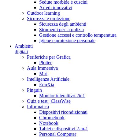
Sedute morbide e cuscini
Arredi innovativi
Outdoor learning
Sicurezza e protezione
Sicurezza degli ambienti
Strumenti per la pulizia
Gestione accessi e controllo temperatura
Igiene e protezione personale
Ambienti
digitali
Periferiche per Grafica
Plotter
Aula Immersiva
Miri
Intelligenza Artificiale
EduXia
Pinguin
Monitor interattivo 2in1
Quiz e test | ClassWise
Informatica
Dispositivi ricondizionati
Chromebook
Notebook
Tablet e dispositivi 2-in-1
Personal Computer