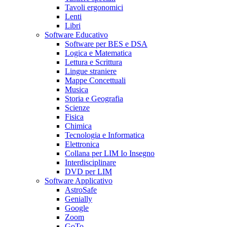
Tavoli ergonomici
Lenti
Libri
Software Educativo
Software per BES e DSA
Logica e Matematica
Lettura e Scrittura
Lingue straniere
Mappe Concettuali
Musica
Storia e Geografia
Scienze
Fisica
Chimica
Tecnologia e Informatica
Elettronica
Collana per LIM Io Insegno
Interdisciplinare
DVD per LIM
Software Applicativo
AstroSafe
Genially
Google
Zoom
GoTo