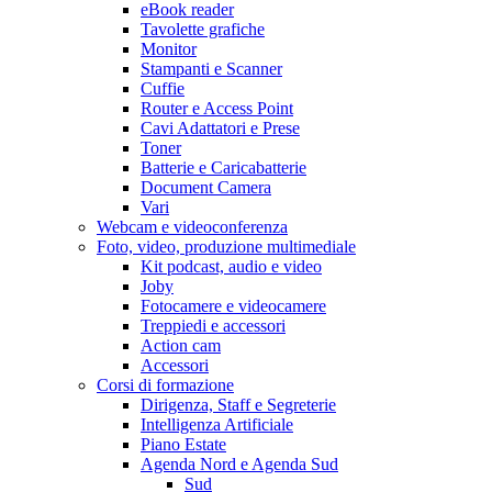
eBook reader
Tavolette grafiche
Monitor
Stampanti e Scanner
Cuffie
Router e Access Point
Cavi Adattatori e Prese
Toner
Batterie e Caricabatterie
Document Camera
Vari
Webcam e videoconferenza
Foto, video, produzione multimediale
Kit podcast, audio e video
Joby
Fotocamere e videocamere
Treppiedi e accessori
Action cam
Accessori
Corsi di formazione
Dirigenza, Staff e Segreterie
Intelligenza Artificiale
Piano Estate
Agenda Nord e Agenda Sud
Sud