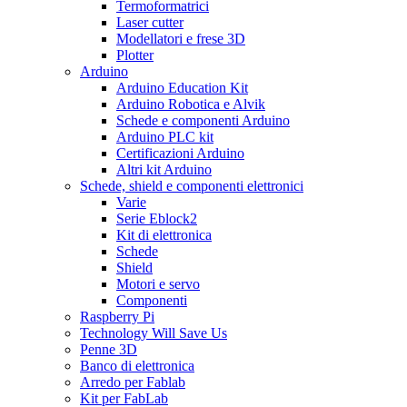
Termoformatrici
Laser cutter
Modellatori e frese 3D
Plotter
Arduino
Arduino Education Kit
Arduino Robotica e Alvik
Schede e componenti Arduino
Arduino PLC kit
Certificazioni Arduino
Altri kit Arduino
Schede, shield e componenti elettronici
Varie
Serie Eblock2
Kit di elettronica
Schede
Shield
Motori e servo
Componenti
Raspberry Pi
Technology Will Save Us
Penne 3D
Banco di elettronica
Arredo per Fablab
Kit per FabLab