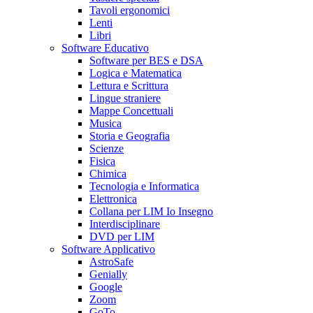
Tavoli ergonomici
Lenti
Libri
Software Educativo
Software per BES e DSA
Logica e Matematica
Lettura e Scrittura
Lingue straniere
Mappe Concettuali
Musica
Storia e Geografia
Scienze
Fisica
Chimica
Tecnologia e Informatica
Elettronica
Collana per LIM Io Insegno
Interdisciplinare
DVD per LIM
Software Applicativo
AstroSafe
Genially
Google
Zoom
GoTo