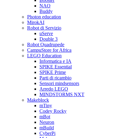
Booster
NAO
Buddy
Photon education
MirokAI
Robot di Servizio
uServe
Double 3
Robot Quadrupede
CampuStore for Africa
LEGO Education
Informatica e IA
SPIKE Essential
SPIKE Prime
Parti di ricambio
Sensori mindsensors
Arredo LEGO
MINDSTORMS NXT
Makeblock
mTiny
Codey Rocky
mBot
Neuron
mBuild
CyberPi