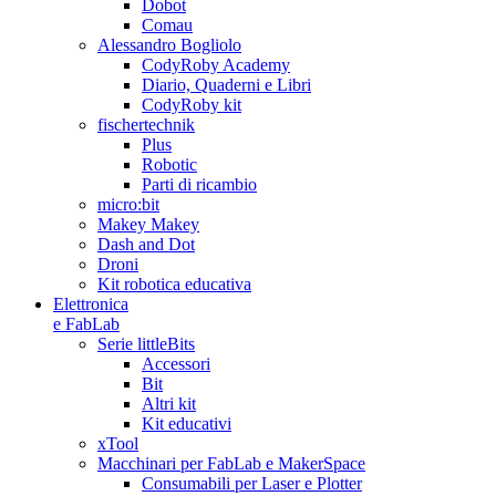
Dobot
Comau
Alessandro Bogliolo
CodyRoby Academy
Diario, Quaderni e Libri
CodyRoby kit
fischertechnik
Plus
Robotic
Parti di ricambio
micro:bit
Makey Makey
Dash and Dot
Droni
Kit robotica educativa
Elettronica
e FabLab
Serie littleBits
Accessori
Bit
Altri kit
Kit educativi
xTool
Macchinari per FabLab e MakerSpace
Consumabili per Laser e Plotter