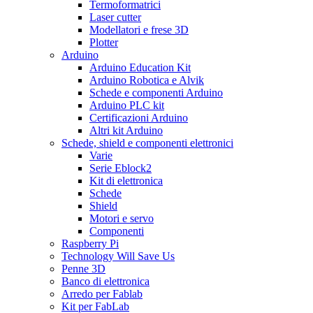
Termoformatrici
Laser cutter
Modellatori e frese 3D
Plotter
Arduino
Arduino Education Kit
Arduino Robotica e Alvik
Schede e componenti Arduino
Arduino PLC kit
Certificazioni Arduino
Altri kit Arduino
Schede, shield e componenti elettronici
Varie
Serie Eblock2
Kit di elettronica
Schede
Shield
Motori e servo
Componenti
Raspberry Pi
Technology Will Save Us
Penne 3D
Banco di elettronica
Arredo per Fablab
Kit per FabLab