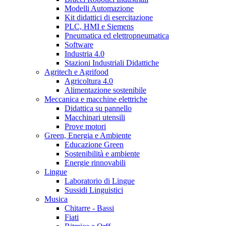
Modelli Automazione
Kit didattici di esercitazione
PLC, HMI e Siemens
Pneumatica ed elettropneumatica
Software
Industria 4.0
Stazioni Industriali Didattiche
Agritech e Agrifood
Agricoltura 4.0
Alimentazione sostenibile
Meccanica e macchine elettriche
Didattica su pannello
Macchinari utensili
Prove motori
Green, Energia e Ambiente
Educazione Green
Sostenibilità e ambiente
Energie rinnovabili
Lingue
Laboratorio di Lingue
Sussidi Linguistici
Musica
Chitarre - Bassi
Fiati