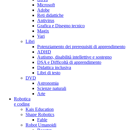
Microsoft
Adobe
Reti didattiche
Antivirus
Grafica e Disegno tecnico
Magix
Vari
Libri
Potenziamento dei prerequisiti di apprendimento
ADHD
Autismo, disabilità intellettive e sostegno
DSA e Difficoltà di apprendimento
Didattica inclusiva
Libri di testo
DVD
Astronomia
Scienze naturali
Arte
Robotica
e coding
Kais Education
Shape Robotics
Fable
Robot Umanoidi