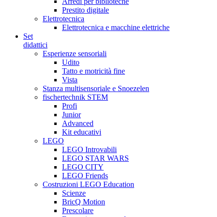
Arredi per biblioteche
Prestito digitale
Elettrotecnica
Elettrotecnica e macchine elettriche
Set
didattici
Esperienze sensoriali
Udito
Tatto e motricità fine
Vista
Stanza multisensoriale e Snoezelen
fischertechnik STEM
Profi
Junior
Advanced
Kit educativi
LEGO
LEGO Introvabili
LEGO STAR WARS
LEGO CITY
LEGO Friends
Costruzioni LEGO Education
Scienze
BricQ Motion
Prescolare