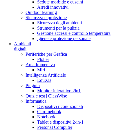
Sedute morbide e cuscini
Arredi innovativi
Outdoor learning
Sicurezza e protezione
Sicurezza degli ambienti
Strumenti per la pulizia
Gestione accessi e controllo temperatura
Igiene e protezione personale
Ambienti
digitali
Periferiche per Grafica
Plotter
Aula Immersiva
Miri
Intelligenza Artificiale
EduXia
Pinguin
Monitor interattivo 2in1
Quiz e test | ClassWise
Informatica
Dispositivi ricondizionati
Chromebook
Notebook
Tablet e dispositivi 2-in-1
Personal Computer