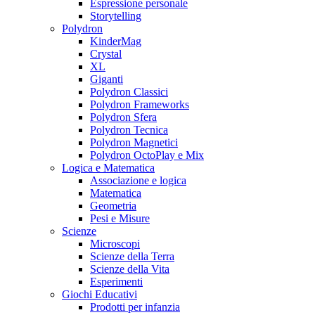
Espressione personale
Storytelling
Polydron
KinderMag
Crystal
XL
Giganti
Polydron Classici
Polydron Frameworks
Polydron Sfera
Polydron Tecnica
Polydron Magnetici
Polydron OctoPlay e Mix
Logica e Matematica
Associazione e logica
Matematica
Geometria
Pesi e Misure
Scienze
Microscopi
Scienze della Terra
Scienze della Vita
Esperimenti
Giochi Educativi
Prodotti per infanzia