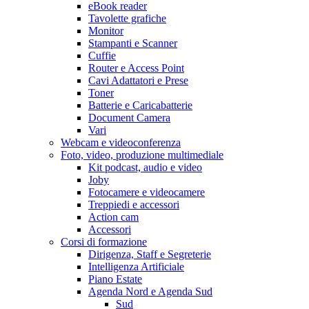
eBook reader
Tavolette grafiche
Monitor
Stampanti e Scanner
Cuffie
Router e Access Point
Cavi Adattatori e Prese
Toner
Batterie e Caricabatterie
Document Camera
Vari
Webcam e videoconferenza
Foto, video, produzione multimediale
Kit podcast, audio e video
Joby
Fotocamere e videocamere
Treppiedi e accessori
Action cam
Accessori
Corsi di formazione
Dirigenza, Staff e Segreterie
Intelligenza Artificiale
Piano Estate
Agenda Nord e Agenda Sud
Sud