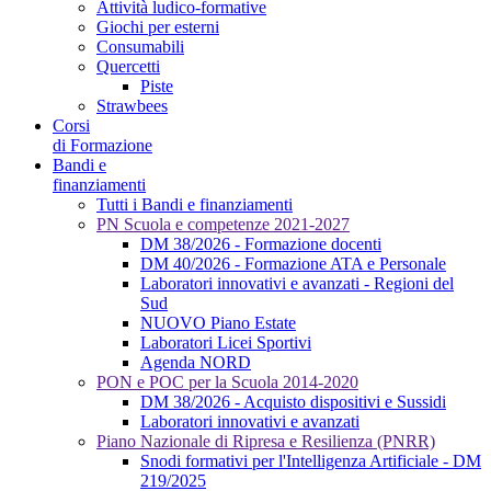
Attività ludico-formative
Giochi per esterni
Consumabili
Quercetti
Piste
Strawbees
Corsi
di Formazione
Bandi e
finanziamenti
Tutti i Bandi e finanziamenti
PN Scuola e competenze 2021-2027
DM 38/2026 - Formazione docenti
DM 40/2026 - Formazione ATA e Personale
Laboratori innovativi e avanzati - Regioni del
Sud
NUOVO Piano Estate
Laboratori Licei Sportivi
Agenda NORD
PON e POC per la Scuola 2014-2020
DM 38/2026 - Acquisto dispositivi e Sussidi
Laboratori innovativi e avanzati
Piano Nazionale di Ripresa e Resilienza (PNRR)
Snodi formativi per l'Intelligenza Artificiale - DM
219/2025