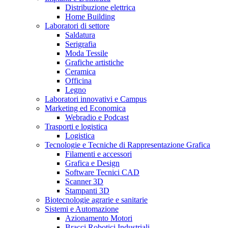
Distribuzione elettrica
Home Building
Laboratori di settore
Saldatura
Serigrafia
Moda Tessile
Grafiche artistiche
Ceramica
Officina
Legno
Laboratori innovativi e Campus
Marketing ed Economica
Webradio e Podcast
Trasporti e logistica
Logistica
Tecnologie e Tecniche di Rappresentazione Grafica
Filamenti e accessori
Grafica e Design
Software Tecnici CAD
Scanner 3D
Stampanti 3D
Biotecnologie agrarie e sanitarie
Sistemi e Automazione
Azionamento Motori
Bracci Robotici Industriali