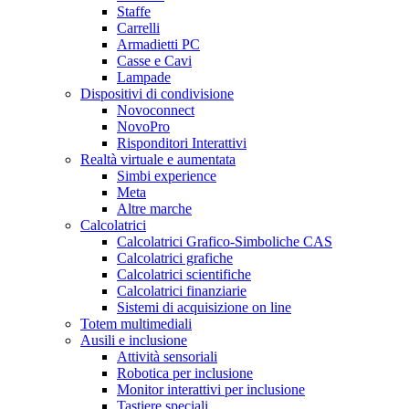
Staffe
Carrelli
Armadietti PC
Casse e Cavi
Lampade
Dispositivi di condivisione
Novoconnect
NovoPro
Risponditori Interattivi
Realtà virtuale e aumentata
Simbi experience
Meta
Altre marche
Calcolatrici
Calcolatrici Grafico-Simboliche CAS
Calcolatrici grafiche
Calcolatrici scientifiche
Calcolatrici finanziarie
Sistemi di acquisizione on line
Totem multimediali
Ausili e inclusione
Attività sensoriali
Robotica per inclusione
Monitor interattivi per inclusione
Tastiere speciali