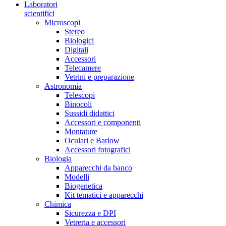
Laboratori
scientifici
Microscopi
Stereo
Biologici
Digitali
Accessori
Telecamere
Vetrini e preparazione
Astronomia
Telescopi
Binocoli
Sussidi didattici
Accessori e componenti
Montature
Oculari e Barlow
Accessori fotografici
Biologia
Apparecchi da banco
Modelli
Biogenetica
Kit tematici e apparecchi
Chimica
Sicurezza e DPI
Vetreria e accessori