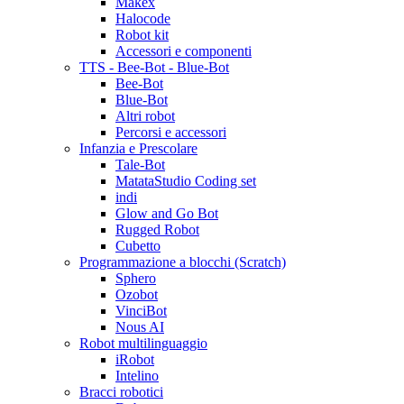
Makex
Halocode
Robot kit
Accessori e componenti
TTS - Bee-Bot - Blue-Bot
Bee-Bot
Blue-Bot
Altri robot
Percorsi e accessori
Infanzia e Prescolare
Tale-Bot
MatataStudio Coding set
indi
Glow and Go Bot
Rugged Robot
Cubetto
Programmazione a blocchi (Scratch)
Sphero
Ozobot
VinciBot
Nous AI
Robot multilinguaggio
iRobot
Intelino
Bracci robotici