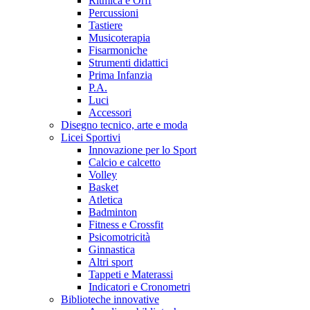
Ritmica e Orff
Percussioni
Tastiere
Musicoterapia
Fisarmoniche
Strumenti didattici
Prima Infanzia
P.A.
Luci
Accessori
Disegno tecnico, arte e moda
Licei Sportivi
Innovazione per lo Sport
Calcio e calcetto
Volley
Basket
Atletica
Badminton
Fitness e Crossfit
Psicomotricità
Ginnastica
Altri sport
Tappeti e Materassi
Indicatori e Cronometri
Biblioteche innovative