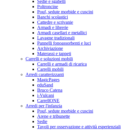
Sedie e sgabelli
Poltroncine
Pouf, sedute morbide e cuscini
Banchi scolastici
Cattedre e scrivanie
Armadi e librerie
Armadi casellari e metallici
Lavagne tradizionali
Pannelli fonoassorbenti e luci
Archiviazione
Materassi e tappeti
Carrelli e soluzioni mobili
Carrelli e armadi di ricarica
Carrelli mobili
Arredi caratterizzanti
MagicPages
eduSand
Bruco Catena
i-Vulcani
CarrellONE
Arredi per l'infanzia
Pouf, sedute morbide e cuscini
Arene e tribunette
Sedie
Tavoli per osservazione e attività esperienziali