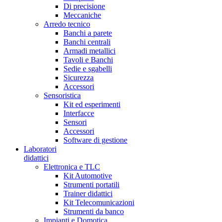
Di precisione
Meccaniche
Arredo tecnico
Banchi a parete
Banchi centrali
Armadi metallici
Tavoli e Banchi
Sedie e sgabelli
Sicurezza
Accessori
Sensoristica
Kit ed esperimenti
Interfacce
Sensori
Accessori
Software di gestione
Laboratori
didattici
Elettronica e TLC
Kit Automotive
Strumenti portatili
Trainer didattici
Kit Telecomunicazioni
Strumenti da banco
Impianti e Domotica