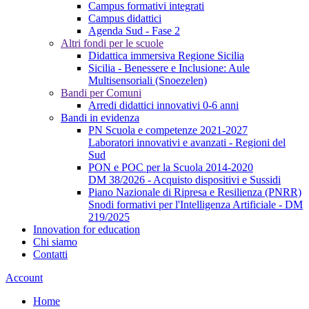
Campus formativi integrati
Campus didattici
Agenda Sud - Fase 2
Altri fondi per le scuole
Didattica immersiva Regione Sicilia
Sicilia - Benessere e Inclusione: Aule
Multisensoriali (Snoezelen)
Bandi per Comuni
Arredi didattici innovativi 0-6 anni
Bandi in evidenza
PN Scuola e competenze 2021-2027
Laboratori innovativi e avanzati - Regioni del
Sud
PON e POC per la Scuola 2014-2020
DM 38/2026 - Acquisto dispositivi e Sussidi
Piano Nazionale di Ripresa e Resilienza (PNRR)
Snodi formativi per l'Intelligenza Artificiale - DM
219/2025
Innovation for education
Chi siamo
Contatti
Account
Home