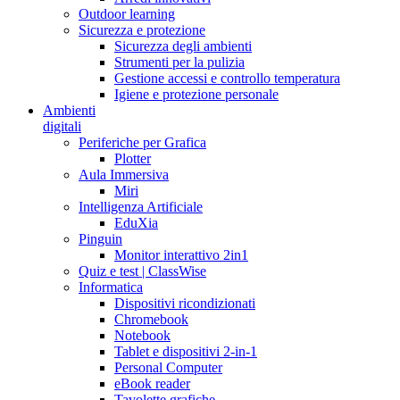
Outdoor learning
Sicurezza e protezione
Sicurezza degli ambienti
Strumenti per la pulizia
Gestione accessi e controllo temperatura
Igiene e protezione personale
Ambienti
digitali
Periferiche per Grafica
Plotter
Aula Immersiva
Miri
Intelligenza Artificiale
EduXia
Pinguin
Monitor interattivo 2in1
Quiz e test | ClassWise
Informatica
Dispositivi ricondizionati
Chromebook
Notebook
Tablet e dispositivi 2-in-1
Personal Computer
eBook reader
Tavolette grafiche