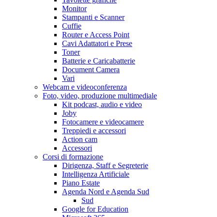
Monitor
Stampanti e Scanner
Cuffie
Router e Access Point
Cavi Adattatori e Prese
Toner
Batterie e Caricabatterie
Document Camera
Vari
Webcam e videoconferenza
Foto, video, produzione multimediale
Kit podcast, audio e video
Joby
Fotocamere e videocamere
Treppiedi e accessori
Action cam
Accessori
Corsi di formazione
Dirigenza, Staff e Segreterie
Intelligenza Artificiale
Piano Estate
Agenda Nord e Agenda Sud
Sud
Google for Education