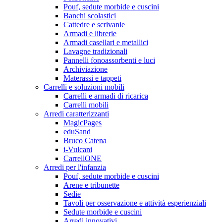
Pouf, sedute morbide e cuscini
Banchi scolastici
Cattedre e scrivanie
Armadi e librerie
Armadi casellari e metallici
Lavagne tradizionali
Pannelli fonoassorbenti e luci
Archiviazione
Materassi e tappeti
Carrelli e soluzioni mobili
Carrelli e armadi di ricarica
Carrelli mobili
Arredi caratterizzanti
MagicPages
eduSand
Bruco Catena
i-Vulcani
CarrellONE
Arredi per l'infanzia
Pouf, sedute morbide e cuscini
Arene e tribunette
Sedie
Tavoli per osservazione e attività esperienziali
Sedute morbide e cuscini
Arredi innovativi