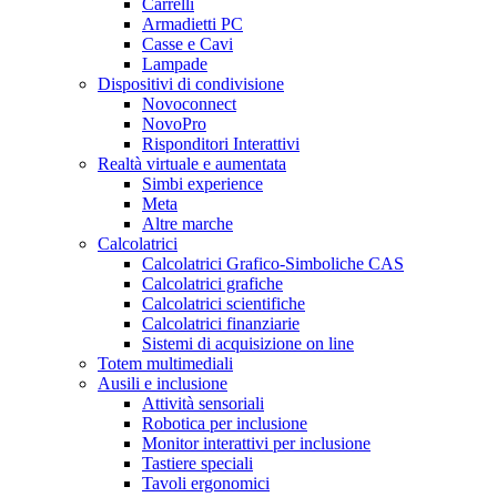
Carrelli
Armadietti PC
Casse e Cavi
Lampade
Dispositivi di condivisione
Novoconnect
NovoPro
Risponditori Interattivi
Realtà virtuale e aumentata
Simbi experience
Meta
Altre marche
Calcolatrici
Calcolatrici Grafico-Simboliche CAS
Calcolatrici grafiche
Calcolatrici scientifiche
Calcolatrici finanziarie
Sistemi di acquisizione on line
Totem multimediali
Ausili e inclusione
Attività sensoriali
Robotica per inclusione
Monitor interattivi per inclusione
Tastiere speciali
Tavoli ergonomici