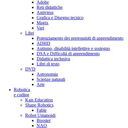
Adobe
Reti didattiche
Antivirus
Grafica e Disegno tecnico
Magix
Vari
Libri
Potenziamento dei prerequisiti di apprendimento
ADHD
Autismo, disabilità intellettive e sostegno
DSA e Difficoltà di apprendimento
Didattica inclusiva
Libri di testo
DVD
Astronomia
Scienze naturali
Arte
Robotica
e coding
Kais Education
Shape Robotics
Fable
Robot Umanoidi
Booster
NAO