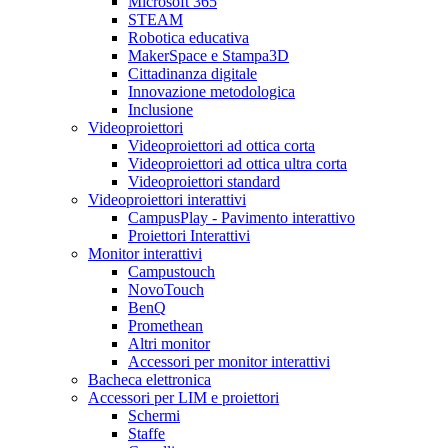
Microsoft 365
STEAM
Robotica educativa
MakerSpace e Stampa3D
Cittadinanza digitale
Innovazione metodologica
Inclusione
Videoproiettori
Videoproiettori ad ottica corta
Videoproiettori ad ottica ultra corta
Videoproiettori standard
Videoproiettori interattivi
CampusPlay - Pavimento interattivo
Proiettori Interattivi
Monitor interattivi
Campustouch
NovoTouch
BenQ
Promethean
Altri monitor
Accessori per monitor interattivi
Bacheca elettronica
Accessori per LIM e proiettori
Schermi
Staffe