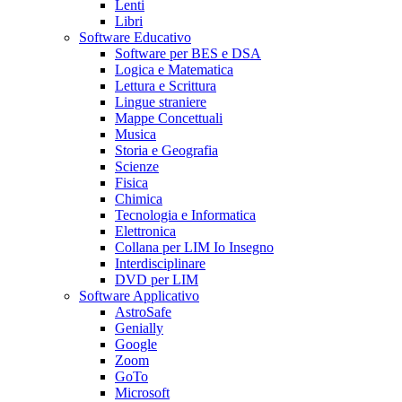
Lenti
Libri
Software Educativo
Software per BES e DSA
Logica e Matematica
Lettura e Scrittura
Lingue straniere
Mappe Concettuali
Musica
Storia e Geografia
Scienze
Fisica
Chimica
Tecnologia e Informatica
Elettronica
Collana per LIM Io Insegno
Interdisciplinare
DVD per LIM
Software Applicativo
AstroSafe
Genially
Google
Zoom
GoTo
Microsoft