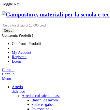
Toggle Nav
Cerca
Confronta Prodotti (
)
Confronta Prodotti
My Account
Registrati
Login
Carrello
Carrello
Menu
Arredo
didattico
Arredo scolastico di base
Banchi da lavoro
Sedie e sgabelli
Poltroncine