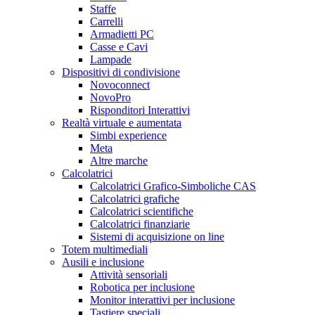
Staffe
Carrelli
Armadietti PC
Casse e Cavi
Lampade
Dispositivi di condivisione
Novoconnect
NovoPro
Risponditori Interattivi
Realtà virtuale e aumentata
Simbi experience
Meta
Altre marche
Calcolatrici
Calcolatrici Grafico-Simboliche CAS
Calcolatrici grafiche
Calcolatrici scientifiche
Calcolatrici finanziarie
Sistemi di acquisizione on line
Totem multimediali
Ausili e inclusione
Attività sensoriali
Robotica per inclusione
Monitor interattivi per inclusione
Tastiere speciali