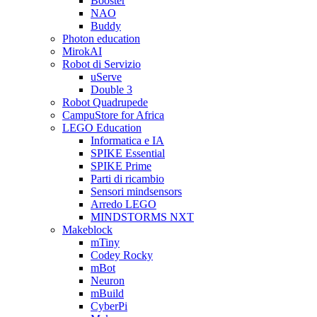
Booster
NAO
Buddy
Photon education
MirokAI
Robot di Servizio
uServe
Double 3
Robot Quadrupede
CampuStore for Africa
LEGO Education
Informatica e IA
SPIKE Essential
SPIKE Prime
Parti di ricambio
Sensori mindsensors
Arredo LEGO
MINDSTORMS NXT
Makeblock
mTiny
Codey Rocky
mBot
Neuron
mBuild
CyberPi