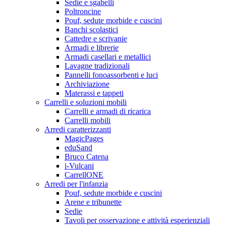
Sedie e sgabelli
Poltroncine
Pouf, sedute morbide e cuscini
Banchi scolastici
Cattedre e scrivanie
Armadi e librerie
Armadi casellari e metallici
Lavagne tradizionali
Pannelli fonoassorbenti e luci
Archiviazione
Materassi e tappeti
Carrelli e soluzioni mobili
Carrelli e armadi di ricarica
Carrelli mobili
Arredi caratterizzanti
MagicPages
eduSand
Bruco Catena
i-Vulcani
CarrellONE
Arredi per l'infanzia
Pouf, sedute morbide e cuscini
Arene e tribunette
Sedie
Tavoli per osservazione e attività esperienziali