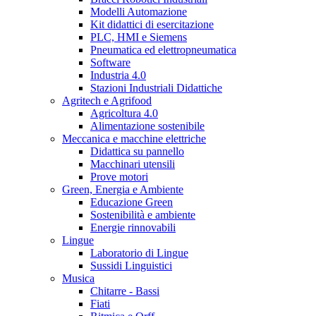
Modelli Automazione
Kit didattici di esercitazione
PLC, HMI e Siemens
Pneumatica ed elettropneumatica
Software
Industria 4.0
Stazioni Industriali Didattiche
Agritech e Agrifood
Agricoltura 4.0
Alimentazione sostenibile
Meccanica e macchine elettriche
Didattica su pannello
Macchinari utensili
Prove motori
Green, Energia e Ambiente
Educazione Green
Sostenibilità e ambiente
Energie rinnovabili
Lingue
Laboratorio di Lingue
Sussidi Linguistici
Musica
Chitarre - Bassi
Fiati