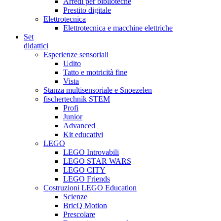
Arredi per biblioteche
Prestito digitale
Elettrotecnica
Elettrotecnica e macchine elettriche
Set
didattici
Esperienze sensoriali
Udito
Tatto e motricità fine
Vista
Stanza multisensoriale e Snoezelen
fischertechnik STEM
Profi
Junior
Advanced
Kit educativi
LEGO
LEGO Introvabili
LEGO STAR WARS
LEGO CITY
LEGO Friends
Costruzioni LEGO Education
Scienze
BricQ Motion
Prescolare