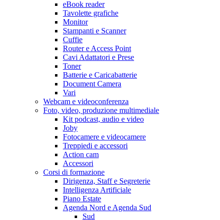
eBook reader
Tavolette grafiche
Monitor
Stampanti e Scanner
Cuffie
Router e Access Point
Cavi Adattatori e Prese
Toner
Batterie e Caricabatterie
Document Camera
Vari
Webcam e videoconferenza
Foto, video, produzione multimediale
Kit podcast, audio e video
Joby
Fotocamere e videocamere
Treppiedi e accessori
Action cam
Accessori
Corsi di formazione
Dirigenza, Staff e Segreterie
Intelligenza Artificiale
Piano Estate
Agenda Nord e Agenda Sud
Sud