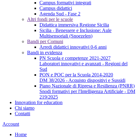
Campus formativi integrati
Campus didattici
Agenda Sud - Fase 2
Altri fondi per le scuole
Didattica immersiva Regione Sicilia
Sicilia - Benessere e Inclusione: Aule
Multisensoriali (Snoezelen)
Bandi per Comuni
Arredi didattici innovativi 0-6 anni
Bandi in evidenza
PN Scuola e competenze 2021-2027
Laboratori innovativi e avanzati - Regioni del
Sud
PON e POC per la Scuola 2014-2020
DM 38/2026 - Acquisto dispositivi e Sussidi
Piano Nazionale di Ripresa e Resilienza (PNRR)
Snodi formativi per l'Intelligenza Artificiale - DM
219/2025
Innovation for education
Chi siamo
Contatti
Account
Home