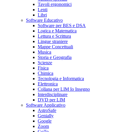
Tavoli ergonomici
Lenti
Libri
Software Educativo
Software per BES e DSA
Logica e Matematica
Lettura e Scrittura
Lingue straniere
Mappe Concettuali
Musica
Storia e Geografia
Scienze
Fisica
Chimica
Tecnologia e Informatica
Elettronica
Collana per LIM Io Insegno
Interdisciplinare
DVD per LIM
Software Applicativo
AstroSafe
Genially
Google
Zoom
GoTo