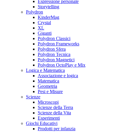
Espressione personale
Storytelling
Polydron
KinderMag
Crystal
XL
Giganti
Polydron Classici
Polydron Frameworks
Polydron Sfera
Polydron Tecnica
Polydron Magnetici
Polydron OctoPlay e Mix
Logica e Matematica
Associazione e logica
Matematica
Geometria
Pesi e Misure
Scienze
Microscopi
Scienze della Terra
Scienze della Vita
Esperimenti
Giochi Educativi
Prodotti per infanzia