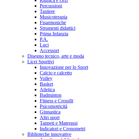
Ritmica e Orff
Percussioni
Tastiere
Musicoterapia
Fisarmoniche
Strumenti didattici
Prima Infanzia
P.A.
Luci
Accessori
Disegno tecnico, arte e moda
Licei Sportivi
Innovazione per lo Sport
Calcio e calcetto
Volley
Basket
Atletica
Badminton
Fitness e Crossfit
Psicomotricità
Ginnastica
Altri sport
Tappeti e Materassi
Indicatori e Cronometri
Biblioteche innovative