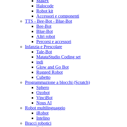
Makex
Halocode
Robot kit
Accessori e componenti
TTS - Bee-Bot - Blue-Bot
Bee-Bot
Blue-Bot
Altri robot
Percorsi e accessori
Infanzia e Prescolare
Tale-Bot
MatataStudio Coding set
indi
Glow and Go Bot
Rugged Robot
Cubetto
Programmazione a blocchi (Scratch)
Sphero
Ozobot
VinciBot
Nous AI
Robot multilinguaggio
iRobot
Intelino
Bracci robotici