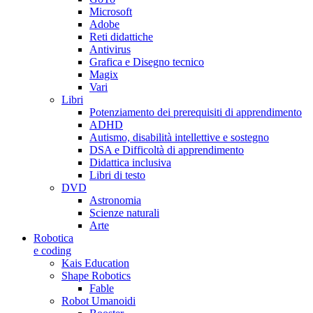
Microsoft
Adobe
Reti didattiche
Antivirus
Grafica e Disegno tecnico
Magix
Vari
Libri
Potenziamento dei prerequisiti di apprendimento
ADHD
Autismo, disabilità intellettive e sostegno
DSA e Difficoltà di apprendimento
Didattica inclusiva
Libri di testo
DVD
Astronomia
Scienze naturali
Arte
Robotica
e coding
Kais Education
Shape Robotics
Fable
Robot Umanoidi