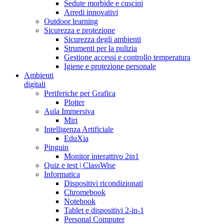
Sedute morbide e cuscini
Arredi innovativi
Outdoor learning
Sicurezza e protezione
Sicurezza degli ambienti
Strumenti per la pulizia
Gestione accessi e controllo temperatura
Igiene e protezione personale
Ambienti
digitali
Periferiche per Grafica
Plotter
Aula Immersiva
Miri
Intelligenza Artificiale
EduXia
Pinguin
Monitor interattivo 2in1
Quiz e test | ClassWise
Informatica
Dispositivi ricondizionati
Chromebook
Notebook
Tablet e dispositivi 2-in-1
Personal Computer