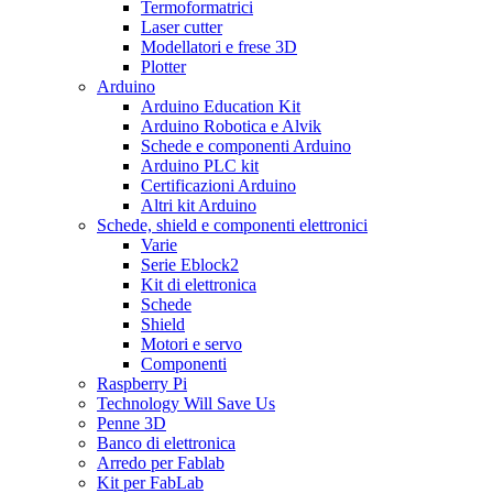
Termoformatrici
Laser cutter
Modellatori e frese 3D
Plotter
Arduino
Arduino Education Kit
Arduino Robotica e Alvik
Schede e componenti Arduino
Arduino PLC kit
Certificazioni Arduino
Altri kit Arduino
Schede, shield e componenti elettronici
Varie
Serie Eblock2
Kit di elettronica
Schede
Shield
Motori e servo
Componenti
Raspberry Pi
Technology Will Save Us
Penne 3D
Banco di elettronica
Arredo per Fablab
Kit per FabLab