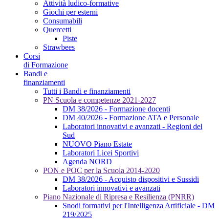
Attività ludico-formative
Giochi per esterni
Consumabili
Quercetti
Piste
Strawbees
Corsi
di Formazione
Bandi e
finanziamenti
Tutti i Bandi e finanziamenti
PN Scuola e competenze 2021-2027
DM 38/2026 - Formazione docenti
DM 40/2026 - Formazione ATA e Personale
Laboratori innovativi e avanzati - Regioni del
Sud
NUOVO Piano Estate
Laboratori Licei Sportivi
Agenda NORD
PON e POC per la Scuola 2014-2020
DM 38/2026 - Acquisto dispositivi e Sussidi
Laboratori innovativi e avanzati
Piano Nazionale di Ripresa e Resilienza (PNRR)
Snodi formativi per l'Intelligenza Artificiale - DM
219/2025