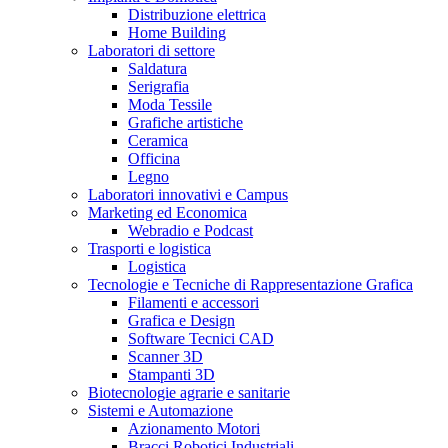
Distribuzione elettrica
Home Building
Laboratori di settore
Saldatura
Serigrafia
Moda Tessile
Grafiche artistiche
Ceramica
Officina
Legno
Laboratori innovativi e Campus
Marketing ed Economica
Webradio e Podcast
Trasporti e logistica
Logistica
Tecnologie e Tecniche di Rappresentazione Grafica
Filamenti e accessori
Grafica e Design
Software Tecnici CAD
Scanner 3D
Stampanti 3D
Biotecnologie agrarie e sanitarie
Sistemi e Automazione
Azionamento Motori
Bracci Robotici Industriali