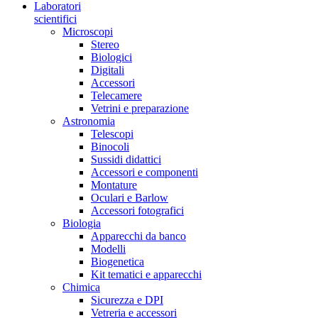
Laboratori
scientifici
Microscopi
Stereo
Biologici
Digitali
Accessori
Telecamere
Vetrini e preparazione
Astronomia
Telescopi
Binocoli
Sussidi didattici
Accessori e componenti
Montature
Oculari e Barlow
Accessori fotografici
Biologia
Apparecchi da banco
Modelli
Biogenetica
Kit tematici e apparecchi
Chimica
Sicurezza e DPI
Vetreria e accessori