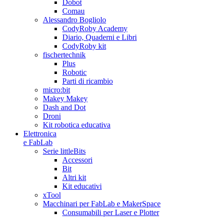
Dobot
Comau
Alessandro Bogliolo
CodyRoby Academy
Diario, Quaderni e Libri
CodyRoby kit
fischertechnik
Plus
Robotic
Parti di ricambio
micro:bit
Makey Makey
Dash and Dot
Droni
Kit robotica educativa
Elettronica
e FabLab
Serie littleBits
Accessori
Bit
Altri kit
Kit educativi
xTool
Macchinari per FabLab e MakerSpace
Consumabili per Laser e Plotter