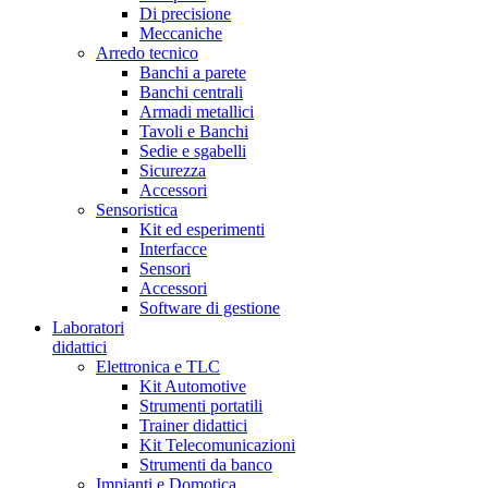
Di precisione
Meccaniche
Arredo tecnico
Banchi a parete
Banchi centrali
Armadi metallici
Tavoli e Banchi
Sedie e sgabelli
Sicurezza
Accessori
Sensoristica
Kit ed esperimenti
Interfacce
Sensori
Accessori
Software di gestione
Laboratori
didattici
Elettronica e TLC
Kit Automotive
Strumenti portatili
Trainer didattici
Kit Telecomunicazioni
Strumenti da banco
Impianti e Domotica