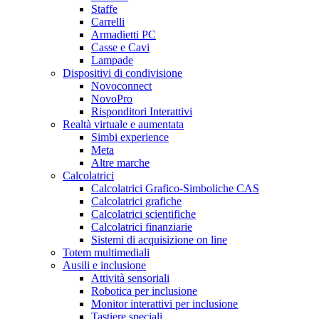
Staffe
Carrelli
Armadietti PC
Casse e Cavi
Lampade
Dispositivi di condivisione
Novoconnect
NovoPro
Risponditori Interattivi
Realtà virtuale e aumentata
Simbi experience
Meta
Altre marche
Calcolatrici
Calcolatrici Grafico-Simboliche CAS
Calcolatrici grafiche
Calcolatrici scientifiche
Calcolatrici finanziarie
Sistemi di acquisizione on line
Totem multimediali
Ausili e inclusione
Attività sensoriali
Robotica per inclusione
Monitor interattivi per inclusione
Tastiere speciali