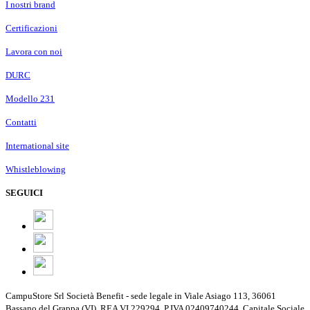
I nostri brand
Certificazioni
Lavora con noi
DURC
Modello 231
Contatti
International site
Whistleblowing
SEGUICI
CampuStore Srl Società Benefit - sede legale in Viale Asiago 113, 36061
Bassano del Grappa (VI). REA VI 229294, P.IVA 02409740244, Capitale Sociale