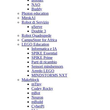
Booster
NAO
Buddy
Photon education
MirokAI
Robot di Servizio
uServe
Double 3
Robot Quadrupede
CampuStore for Africa
LEGO Education
Informatica e IA
SPIKE Essential
SPIKE Prime
Parti di ricambio
Sensori mindsensors
Arredo LEGO
MINDSTORMS NXT
Makeblock
mTiny
Codey Rocky
mBot
Neuron
mBuild
CyberPi