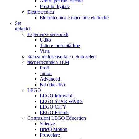
Arredi per biblioteche
Prestito digitale
Elettrotecnica
Elettrotecnica e macchine elettriche
Set
didattici
Esperienze sensoriali
Udito
Tatto e motricità fine
Vista
Stanza multisensoriale e Snoezelen
fischertechnik STEM
Profi
Junior
Advanced
Kit educativi
LEGO
LEGO Introvabili
LEGO STAR WARS
LEGO CITY
LEGO Friends
Costruzioni LEGO Education
Scienze
BricQ Motion
Prescolare