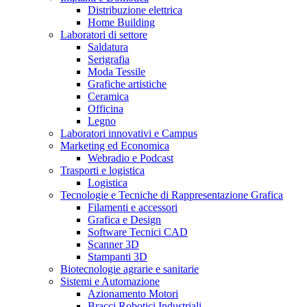
Distribuzione elettrica
Home Building
Laboratori di settore
Saldatura
Serigrafia
Moda Tessile
Grafiche artistiche
Ceramica
Officina
Legno
Laboratori innovativi e Campus
Marketing ed Economica
Webradio e Podcast
Trasporti e logistica
Logistica
Tecnologie e Tecniche di Rappresentazione Grafica
Filamenti e accessori
Grafica e Design
Software Tecnici CAD
Scanner 3D
Stampanti 3D
Biotecnologie agrarie e sanitarie
Sistemi e Automazione
Azionamento Motori
Bracci Robotici Industriali