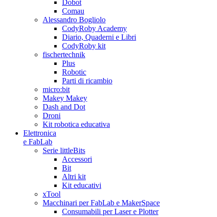
Dobot
Comau
Alessandro Bogliolo
CodyRoby Academy
Diario, Quaderni e Libri
CodyRoby kit
fischertechnik
Plus
Robotic
Parti di ricambio
micro:bit
Makey Makey
Dash and Dot
Droni
Kit robotica educativa
Elettronica
e FabLab
Serie littleBits
Accessori
Bit
Altri kit
Kit educativi
xTool
Macchinari per FabLab e MakerSpace
Consumabili per Laser e Plotter