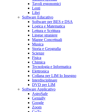
Tavoli ergonomici
Lenti
Libri
Software Educativo
Software per BES e DSA
Logica e Matematica
Lettura e Scrittura
Lingue straniere
Mappe Concettuali
Musica
Storia e Geografia
Scienze
Fisica
Chimica
Tecnologia e Informatica
Elettronica
Collana per LIM Io Insegno
Interdisciplinare
DVD per LIM
Software Applicativo
AstroSafe
Genially
Google
Zoom
GoTo