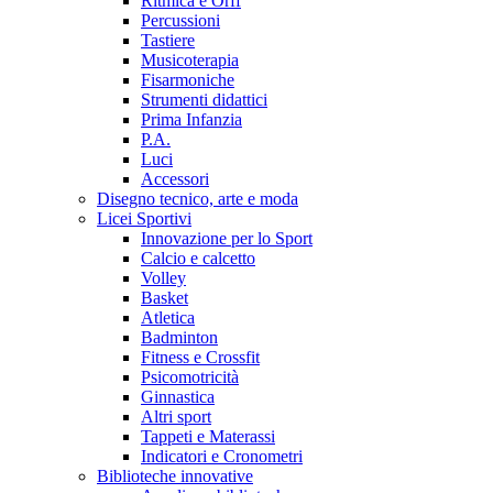
Ritmica e Orff
Percussioni
Tastiere
Musicoterapia
Fisarmoniche
Strumenti didattici
Prima Infanzia
P.A.
Luci
Accessori
Disegno tecnico, arte e moda
Licei Sportivi
Innovazione per lo Sport
Calcio e calcetto
Volley
Basket
Atletica
Badminton
Fitness e Crossfit
Psicomotricità
Ginnastica
Altri sport
Tappeti e Materassi
Indicatori e Cronometri
Biblioteche innovative