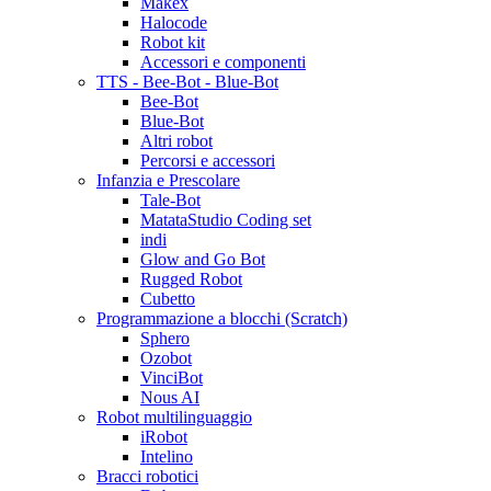
Makex
Halocode
Robot kit
Accessori e componenti
TTS - Bee-Bot - Blue-Bot
Bee-Bot
Blue-Bot
Altri robot
Percorsi e accessori
Infanzia e Prescolare
Tale-Bot
MatataStudio Coding set
indi
Glow and Go Bot
Rugged Robot
Cubetto
Programmazione a blocchi (Scratch)
Sphero
Ozobot
VinciBot
Nous AI
Robot multilinguaggio
iRobot
Intelino
Bracci robotici