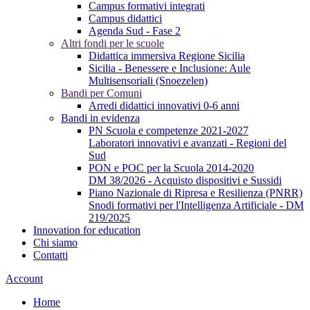
Campus formativi integrati
Campus didattici
Agenda Sud - Fase 2
Altri fondi per le scuole
Didattica immersiva Regione Sicilia
Sicilia - Benessere e Inclusione: Aule
Multisensoriali (Snoezelen)
Bandi per Comuni
Arredi didattici innovativi 0-6 anni
Bandi in evidenza
PN Scuola e competenze 2021-2027
Laboratori innovativi e avanzati - Regioni del
Sud
PON e POC per la Scuola 2014-2020
DM 38/2026 - Acquisto dispositivi e Sussidi
Piano Nazionale di Ripresa e Resilienza (PNRR)
Snodi formativi per l'Intelligenza Artificiale - DM
219/2025
Innovation for education
Chi siamo
Contatti
Account
Home