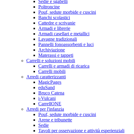
Sedie e sgabelli
Poltroncine
Pouf, sedute morbide e cuscini
Banchi scolastici
Cattedre e scrivanie
Armadi e librerie
Armadi casellari e metallici
Lavagne tradizionali
Pannelli fonoassorbenti e luci
Archiviazione
Materassi e tappeti
Carrelli e soluzioni mobili
Carrelli e armadi di ricarica
Carrelli mobili
Arredi caratterizzanti
MagicPages
eduSand
Bruco Catena
i-Vulcani
CarrellONE
Arredi per l'infanzia
Pouf, sedute morbide e cuscini
Arene e tribunette
Sedie
Tavoli per osservazione e attività esperienziali