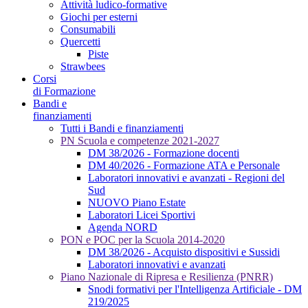
Attività ludico-formative
Giochi per esterni
Consumabili
Quercetti
Piste
Strawbees
Corsi
di Formazione
Bandi e
finanziamenti
Tutti i Bandi e finanziamenti
PN Scuola e competenze 2021-2027
DM 38/2026 - Formazione docenti
DM 40/2026 - Formazione ATA e Personale
Laboratori innovativi e avanzati - Regioni del
Sud
NUOVO Piano Estate
Laboratori Licei Sportivi
Agenda NORD
PON e POC per la Scuola 2014-2020
DM 38/2026 - Acquisto dispositivi e Sussidi
Laboratori innovativi e avanzati
Piano Nazionale di Ripresa e Resilienza (PNRR)
Snodi formativi per l'Intelligenza Artificiale - DM
219/2025