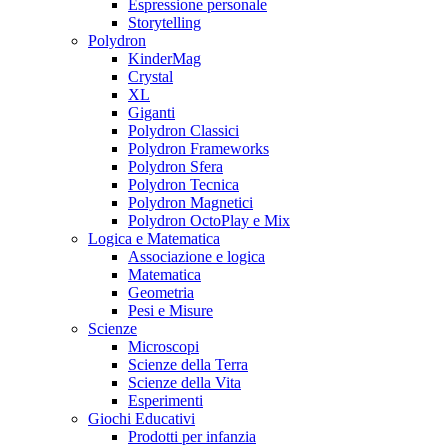
Espressione personale
Storytelling
Polydron
KinderMag
Crystal
XL
Giganti
Polydron Classici
Polydron Frameworks
Polydron Sfera
Polydron Tecnica
Polydron Magnetici
Polydron OctoPlay e Mix
Logica e Matematica
Associazione e logica
Matematica
Geometria
Pesi e Misure
Scienze
Microscopi
Scienze della Terra
Scienze della Vita
Esperimenti
Giochi Educativi
Prodotti per infanzia