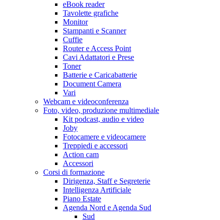
eBook reader
Tavolette grafiche
Monitor
Stampanti e Scanner
Cuffie
Router e Access Point
Cavi Adattatori e Prese
Toner
Batterie e Caricabatterie
Document Camera
Vari
Webcam e videoconferenza
Foto, video, produzione multimediale
Kit podcast, audio e video
Joby
Fotocamere e videocamere
Treppiedi e accessori
Action cam
Accessori
Corsi di formazione
Dirigenza, Staff e Segreterie
Intelligenza Artificiale
Piano Estate
Agenda Nord e Agenda Sud
Sud