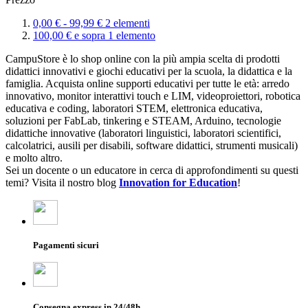
0,
00
€
-
99,
99
€
2
elementi
100,
00
€
e sopra
1
elemento
CampuStore è lo shop online con la più ampia scelta di prodotti
didattici innovativi e giochi educativi per la scuola, la didattica e la
famiglia. Acquista online supporti educativi per tutte le età: arredo
innovativo, monitor interattivi touch e LIM, videoproiettori, robotica
educativa e coding, laboratori STEM, elettronica educativa,
soluzioni per FabLab, tinkering e STEAM, Arduino, tecnologie
didattiche innovative (laboratori linguistici, laboratori scientifici,
calcolatrici, ausili per disabili, software didattici, strumenti musicali)
e molto altro.
Sei un docente o un educatore in cerca di approfondimenti su questi
temi? Visita il nostro blog
Innovation for Education
!
Pagamenti sicuri
Consegna express in 24/48h