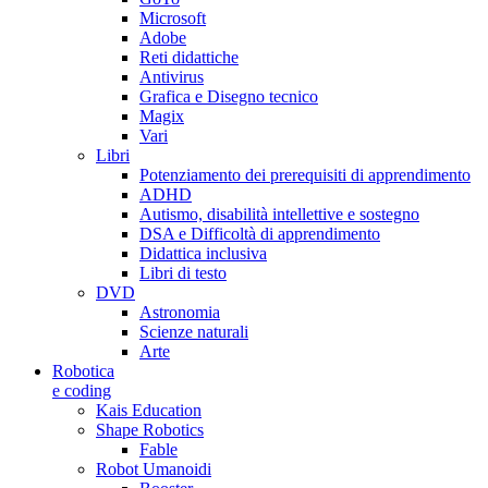
Microsoft
Adobe
Reti didattiche
Antivirus
Grafica e Disegno tecnico
Magix
Vari
Libri
Potenziamento dei prerequisiti di apprendimento
ADHD
Autismo, disabilità intellettive e sostegno
DSA e Difficoltà di apprendimento
Didattica inclusiva
Libri di testo
DVD
Astronomia
Scienze naturali
Arte
Robotica
e coding
Kais Education
Shape Robotics
Fable
Robot Umanoidi