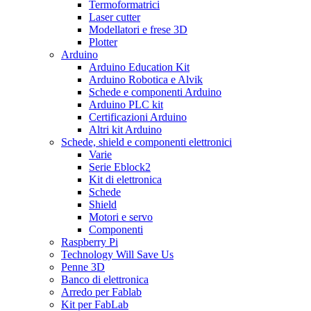
Termoformatrici
Laser cutter
Modellatori e frese 3D
Plotter
Arduino
Arduino Education Kit
Arduino Robotica e Alvik
Schede e componenti Arduino
Arduino PLC kit
Certificazioni Arduino
Altri kit Arduino
Schede, shield e componenti elettronici
Varie
Serie Eblock2
Kit di elettronica
Schede
Shield
Motori e servo
Componenti
Raspberry Pi
Technology Will Save Us
Penne 3D
Banco di elettronica
Arredo per Fablab
Kit per FabLab