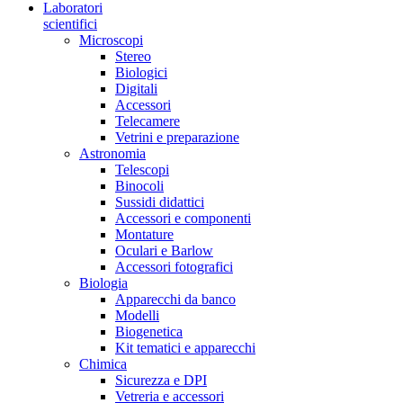
Laboratori
scientifici
Microscopi
Stereo
Biologici
Digitali
Accessori
Telecamere
Vetrini e preparazione
Astronomia
Telescopi
Binocoli
Sussidi didattici
Accessori e componenti
Montature
Oculari e Barlow
Accessori fotografici
Biologia
Apparecchi da banco
Modelli
Biogenetica
Kit tematici e apparecchi
Chimica
Sicurezza e DPI
Vetreria e accessori