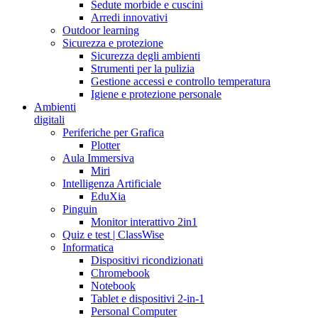
Sedute morbide e cuscini
Arredi innovativi
Outdoor learning
Sicurezza e protezione
Sicurezza degli ambienti
Strumenti per la pulizia
Gestione accessi e controllo temperatura
Igiene e protezione personale
Ambienti
digitali
Periferiche per Grafica
Plotter
Aula Immersiva
Miri
Intelligenza Artificiale
EduXia
Pinguin
Monitor interattivo 2in1
Quiz e test | ClassWise
Informatica
Dispositivi ricondizionati
Chromebook
Notebook
Tablet e dispositivi 2-in-1
Personal Computer