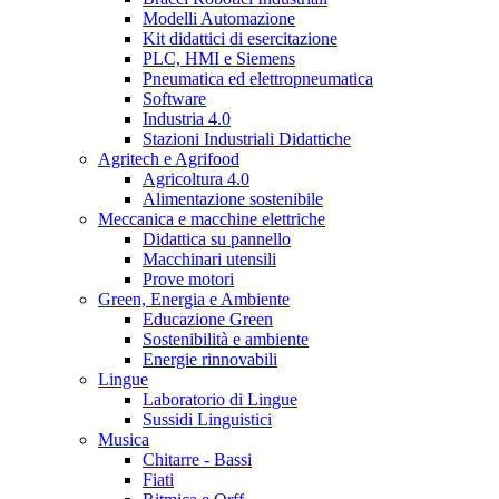
Modelli Automazione
Kit didattici di esercitazione
PLC, HMI e Siemens
Pneumatica ed elettropneumatica
Software
Industria 4.0
Stazioni Industriali Didattiche
Agritech e Agrifood
Agricoltura 4.0
Alimentazione sostenibile
Meccanica e macchine elettriche
Didattica su pannello
Macchinari utensili
Prove motori
Green, Energia e Ambiente
Educazione Green
Sostenibilità e ambiente
Energie rinnovabili
Lingue
Laboratorio di Lingue
Sussidi Linguistici
Musica
Chitarre - Bassi
Fiati