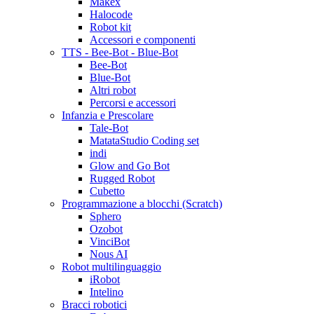
Makex
Halocode
Robot kit
Accessori e componenti
TTS - Bee-Bot - Blue-Bot
Bee-Bot
Blue-Bot
Altri robot
Percorsi e accessori
Infanzia e Prescolare
Tale-Bot
MatataStudio Coding set
indi
Glow and Go Bot
Rugged Robot
Cubetto
Programmazione a blocchi (Scratch)
Sphero
Ozobot
VinciBot
Nous AI
Robot multilinguaggio
iRobot
Intelino
Bracci robotici