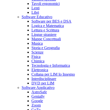
Tavoli ergonomici
Lenti
Libri
Software Educativo
Software per BES e DSA
Logica e Matematica
Lettura e Scrittura
Lingue straniere
Mappe Concettuali
Musica
Storia e Geografia
Scienze
Fisica
Chimica
Tecnologia e Informatica
Elettronica
Collana per LIM Io Insegno
Interdisciplinare
DVD per LIM
Software Applicativo
AstroSafe
Genially
Google
Zoom
GoTo