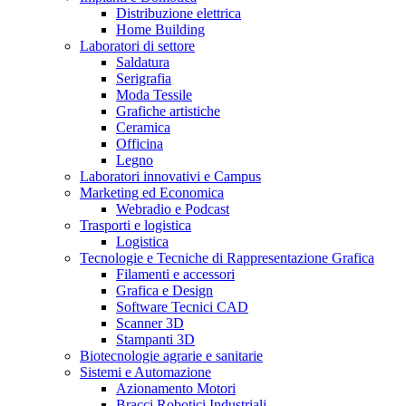
Distribuzione elettrica
Home Building
Laboratori di settore
Saldatura
Serigrafia
Moda Tessile
Grafiche artistiche
Ceramica
Officina
Legno
Laboratori innovativi e Campus
Marketing ed Economica
Webradio e Podcast
Trasporti e logistica
Logistica
Tecnologie e Tecniche di Rappresentazione Grafica
Filamenti e accessori
Grafica e Design
Software Tecnici CAD
Scanner 3D
Stampanti 3D
Biotecnologie agrarie e sanitarie
Sistemi e Automazione
Azionamento Motori
Bracci Robotici Industriali