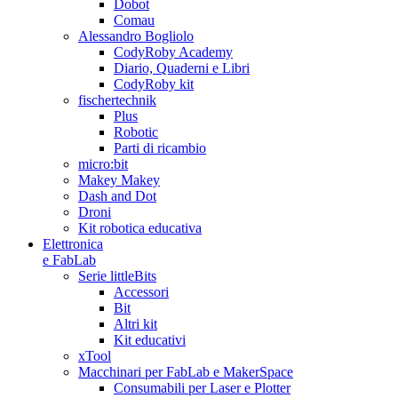
Dobot
Comau
Alessandro Bogliolo
CodyRoby Academy
Diario, Quaderni e Libri
CodyRoby kit
fischertechnik
Plus
Robotic
Parti di ricambio
micro:bit
Makey Makey
Dash and Dot
Droni
Kit robotica educativa
Elettronica
e FabLab
Serie littleBits
Accessori
Bit
Altri kit
Kit educativi
xTool
Macchinari per FabLab e MakerSpace
Consumabili per Laser e Plotter