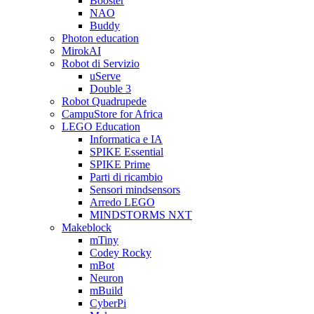
Booster
NAO
Buddy
Photon education
MirokAI
Robot di Servizio
uServe
Double 3
Robot Quadrupede
CampuStore for Africa
LEGO Education
Informatica e IA
SPIKE Essential
SPIKE Prime
Parti di ricambio
Sensori mindsensors
Arredo LEGO
MINDSTORMS NXT
Makeblock
mTiny
Codey Rocky
mBot
Neuron
mBuild
CyberPi