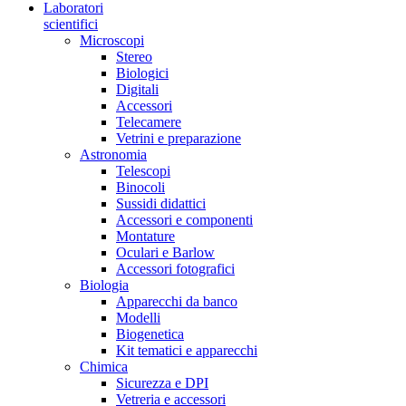
Laboratori
scientifici
Microscopi
Stereo
Biologici
Digitali
Accessori
Telecamere
Vetrini e preparazione
Astronomia
Telescopi
Binocoli
Sussidi didattici
Accessori e componenti
Montature
Oculari e Barlow
Accessori fotografici
Biologia
Apparecchi da banco
Modelli
Biogenetica
Kit tematici e apparecchi
Chimica
Sicurezza e DPI
Vetreria e accessori