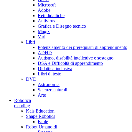
Microsoft
Adobe
Reti didattiche
Antivirus
Grafica e Disegno tecnico
Magix
Vari
Libri
Potenziamento dei prerequisiti di apprendimento
ADHD
Autismo, disabilità intellettive e sostegno
DSA e Difficoltà di apprendimento
Didattica inclusiva
Libri di testo
DVD
Astronomia
Scienze naturali
Arte
Robotica
e coding
Kais Education
Shape Robotics
Fable
Robot Umanoidi