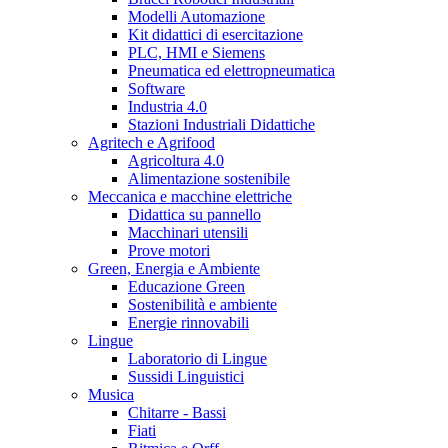
Modelli Automazione
Kit didattici di esercitazione
PLC, HMI e Siemens
Pneumatica ed elettropneumatica
Software
Industria 4.0
Stazioni Industriali Didattiche
Agritech e Agrifood
Agricoltura 4.0
Alimentazione sostenibile
Meccanica e macchine elettriche
Didattica su pannello
Macchinari utensili
Prove motori
Green, Energia e Ambiente
Educazione Green
Sostenibilità e ambiente
Energie rinnovabili
Lingue
Laboratorio di Lingue
Sussidi Linguistici
Musica
Chitarre - Bassi
Fiati