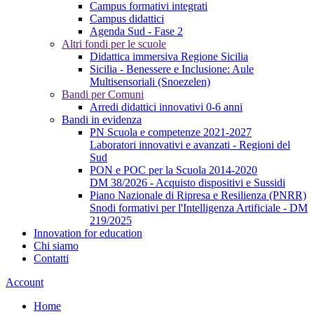
Campus formativi integrati
Campus didattici
Agenda Sud - Fase 2
Altri fondi per le scuole
Didattica immersiva Regione Sicilia
Sicilia - Benessere e Inclusione: Aule
Multisensoriali (Snoezelen)
Bandi per Comuni
Arredi didattici innovativi 0-6 anni
Bandi in evidenza
PN Scuola e competenze 2021-2027
Laboratori innovativi e avanzati - Regioni del
Sud
PON e POC per la Scuola 2014-2020
DM 38/2026 - Acquisto dispositivi e Sussidi
Piano Nazionale di Ripresa e Resilienza (PNRR)
Snodi formativi per l'Intelligenza Artificiale - DM
219/2025
Innovation for education
Chi siamo
Contatti
Account
Home