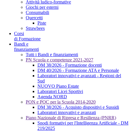
Attività ludico-formative
Giochi per esterni
Consumabili
Quercetti
Piste
Strawbees
Corsi
di Formazione
Bandi e
finanziamenti
Tutti i Bandi e finanziamenti
PN Scuola e competenze 2021-2027
DM 38/2026 - Formazione docenti
DM 40/2026 - Formazione ATA e Personale
Laboratori innovativi e avanzati - Regioni del
Sud
NUOVO Piano Estate
Laboratori Licei Sportivi
Agenda NORD
PON e POC per la Scuola 2014-2020
DM 38/2026 - Acquisto dispositivi e Sussidi
Laboratori innovativi e avanzati
Piano Nazionale di Ripresa e Resilienza (PNRR)
Snodi formativi per l'Intelligenza Artificiale - DM
219/2025