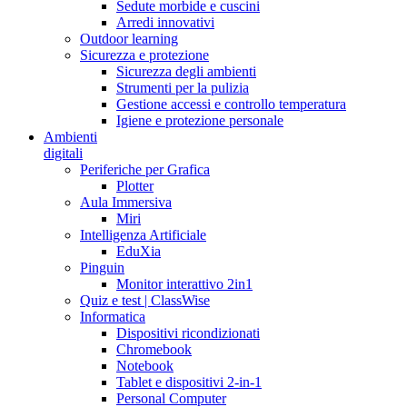
Sedute morbide e cuscini
Arredi innovativi
Outdoor learning
Sicurezza e protezione
Sicurezza degli ambienti
Strumenti per la pulizia
Gestione accessi e controllo temperatura
Igiene e protezione personale
Ambienti
digitali
Periferiche per Grafica
Plotter
Aula Immersiva
Miri
Intelligenza Artificiale
EduXia
Pinguin
Monitor interattivo 2in1
Quiz e test | ClassWise
Informatica
Dispositivi ricondizionati
Chromebook
Notebook
Tablet e dispositivi 2-in-1
Personal Computer