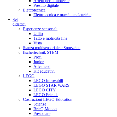
Arredi per biblioteche
Prestito digitale
Elettrotecnica
Elettrotecnica e macchine elettriche
Set
didattici
Esperienze sensoriali
Udito
Tatto e motricità fine
Vista
Stanza multisensoriale e Snoezelen
fischertechnik STEM
Profi
Junior
Advanced
Kit educativi
LEGO
LEGO Introvabili
LEGO STAR WARS
LEGO CITY
LEGO Friends
Costruzioni LEGO Education
Scienze
BricQ Motion
Prescolare