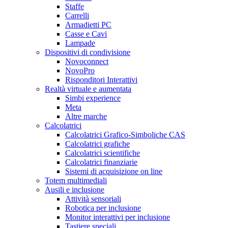
Staffe
Carrelli
Armadietti PC
Casse e Cavi
Lampade
Dispositivi di condivisione
Novoconnect
NovoPro
Risponditori Interattivi
Realtà virtuale e aumentata
Simbi experience
Meta
Altre marche
Calcolatrici
Calcolatrici Grafico-Simboliche CAS
Calcolatrici grafiche
Calcolatrici scientifiche
Calcolatrici finanziarie
Sistemi di acquisizione on line
Totem multimediali
Ausili e inclusione
Attività sensoriali
Robotica per inclusione
Monitor interattivi per inclusione
Tastiere speciali