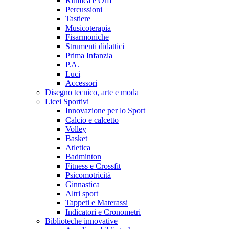
Ritmica e Orff
Percussioni
Tastiere
Musicoterapia
Fisarmoniche
Strumenti didattici
Prima Infanzia
P.A.
Luci
Accessori
Disegno tecnico, arte e moda
Licei Sportivi
Innovazione per lo Sport
Calcio e calcetto
Volley
Basket
Atletica
Badminton
Fitness e Crossfit
Psicomotricità
Ginnastica
Altri sport
Tappeti e Materassi
Indicatori e Cronometri
Biblioteche innovative