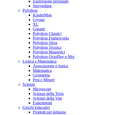
Espressione personale
Storytelling
Polydron
KinderMag
Crystal
XL
Giganti
Polydron Classici
Polydron Frameworks
Polydron Sfera
Polydron Tecnica
Polydron Magnetici
Polydron OctoPlay e Mix
Logica e Matematica
Associazione e logica
Matematica
Geometria
Pesi e Misure
Scienze
Microscopi
Scienze della Terra
Scienze della Vita
Esperimenti
Giochi Educativi
Prodotti per infanzia