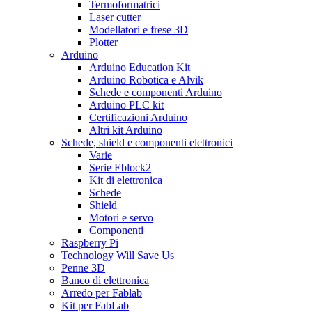
Termoformatrici
Laser cutter
Modellatori e frese 3D
Plotter
Arduino
Arduino Education Kit
Arduino Robotica e Alvik
Schede e componenti Arduino
Arduino PLC kit
Certificazioni Arduino
Altri kit Arduino
Schede, shield e componenti elettronici
Varie
Serie Eblock2
Kit di elettronica
Schede
Shield
Motori e servo
Componenti
Raspberry Pi
Technology Will Save Us
Penne 3D
Banco di elettronica
Arredo per Fablab
Kit per FabLab