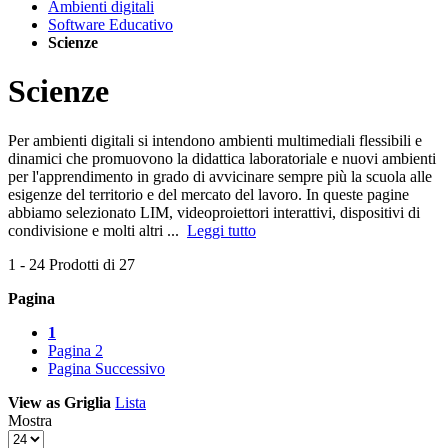
Ambienti digitali
Software Educativo
Scienze
Scienze
Per ambienti digitali si intendono ambienti multimediali flessibili e
dinamici che promuovono la didattica laboratoriale e nuovi ambienti
per l'apprendimento in grado di avvicinare sempre più la scuola alle
esigenze del territorio e del mercato del lavoro. In queste pagine
abbiamo selezionato LIM, videoproiettori interattivi, dispositivi di
condivisione e molti altri ...
Leggi tutto
1
-
24
Prodotti di
27
Pagina
1
Pagina
2
Pagina
Successivo
View as
Griglia
Lista
Mostra