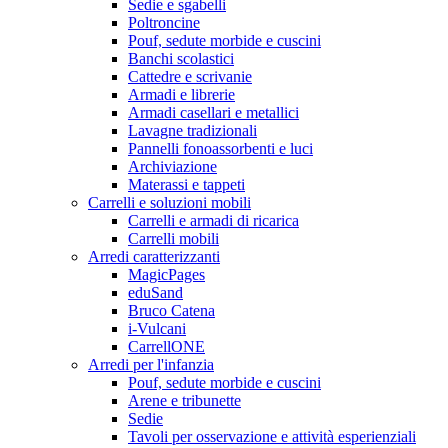
Sedie e sgabelli
Poltroncine
Pouf, sedute morbide e cuscini
Banchi scolastici
Cattedre e scrivanie
Armadi e librerie
Armadi casellari e metallici
Lavagne tradizionali
Pannelli fonoassorbenti e luci
Archiviazione
Materassi e tappeti
Carrelli e soluzioni mobili
Carrelli e armadi di ricarica
Carrelli mobili
Arredi caratterizzanti
MagicPages
eduSand
Bruco Catena
i-Vulcani
CarrellONE
Arredi per l'infanzia
Pouf, sedute morbide e cuscini
Arene e tribunette
Sedie
Tavoli per osservazione e attività esperienziali