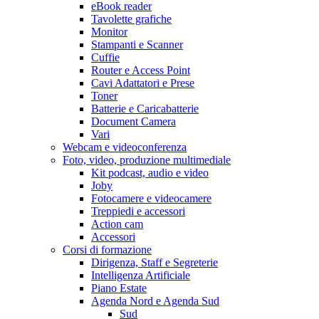
eBook reader
Tavolette grafiche
Monitor
Stampanti e Scanner
Cuffie
Router e Access Point
Cavi Adattatori e Prese
Toner
Batterie e Caricabatterie
Document Camera
Vari
Webcam e videoconferenza
Foto, video, produzione multimediale
Kit podcast, audio e video
Joby
Fotocamere e videocamere
Treppiedi e accessori
Action cam
Accessori
Corsi di formazione
Dirigenza, Staff e Segreterie
Intelligenza Artificiale
Piano Estate
Agenda Nord e Agenda Sud
Sud