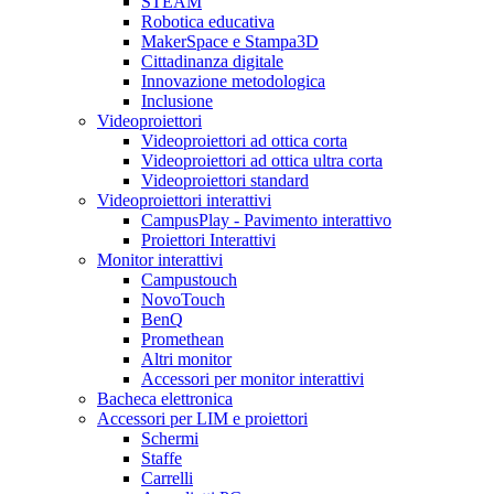
STEAM
Robotica educativa
MakerSpace e Stampa3D
Cittadinanza digitale
Innovazione metodologica
Inclusione
Videoproiettori
Videoproiettori ad ottica corta
Videoproiettori ad ottica ultra corta
Videoproiettori standard
Videoproiettori interattivi
CampusPlay - Pavimento interattivo
Proiettori Interattivi
Monitor interattivi
Campustouch
NovoTouch
BenQ
Promethean
Altri monitor
Accessori per monitor interattivi
Bacheca elettronica
Accessori per LIM e proiettori
Schermi
Staffe
Carrelli