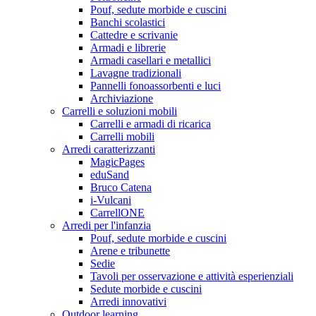
Pouf, sedute morbide e cuscini
Banchi scolastici
Cattedre e scrivanie
Armadi e librerie
Armadi casellari e metallici
Lavagne tradizionali
Pannelli fonoassorbenti e luci
Archiviazione
Carrelli e soluzioni mobili
Carrelli e armadi di ricarica
Carrelli mobili
Arredi caratterizzanti
MagicPages
eduSand
Bruco Catena
i-Vulcani
CarrellONE
Arredi per l'infanzia
Pouf, sedute morbide e cuscini
Arene e tribunette
Sedie
Tavoli per osservazione e attività esperienziali
Sedute morbide e cuscini
Arredi innovativi
Outdoor learning