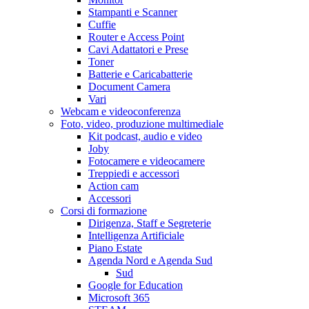
Stampanti e Scanner
Cuffie
Router e Access Point
Cavi Adattatori e Prese
Toner
Batterie e Caricabatterie
Document Camera
Vari
Webcam e videoconferenza
Foto, video, produzione multimediale
Kit podcast, audio e video
Joby
Fotocamere e videocamere
Treppiedi e accessori
Action cam
Accessori
Corsi di formazione
Dirigenza, Staff e Segreterie
Intelligenza Artificiale
Piano Estate
Agenda Nord e Agenda Sud
Sud
Google for Education
Microsoft 365