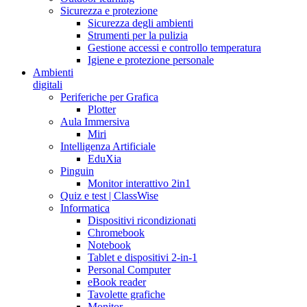
Sicurezza e protezione
Sicurezza degli ambienti
Strumenti per la pulizia
Gestione accessi e controllo temperatura
Igiene e protezione personale
Ambienti
digitali
Periferiche per Grafica
Plotter
Aula Immersiva
Miri
Intelligenza Artificiale
EduXia
Pinguin
Monitor interattivo 2in1
Quiz e test | ClassWise
Informatica
Dispositivi ricondizionati
Chromebook
Notebook
Tablet e dispositivi 2-in-1
Personal Computer
eBook reader
Tavolette grafiche
Monitor