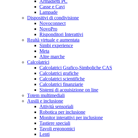
Armadietti PC
Casse e Cavi
Lampade
Dispositivi di condivisione
Novoconnect
NovoPro
Risponditori Interattivi
Realtà virtuale e aumentata
Simbi experience
Meta
Altre marche
Calcolatrici
Calcolatrici Grafico-Simboliche CAS
Calcolatrici grafiche
Calcolatrici scientifiche
Calcolatrici finanziarie
Sistemi di acquisizione on line
Totem multimediali
Ausili e inclusione
Attività sensoriali
Robotica per inclusione
Monitor interattivi per inclusione
Tastiere speciali
Tavoli ergonomici
Lenti