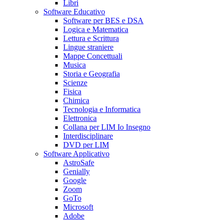
Libri
Software Educativo
Software per BES e DSA
Logica e Matematica
Lettura e Scrittura
Lingue straniere
Mappe Concettuali
Musica
Storia e Geografia
Scienze
Fisica
Chimica
Tecnologia e Informatica
Elettronica
Collana per LIM Io Insegno
Interdisciplinare
DVD per LIM
Software Applicativo
AstroSafe
Genially
Google
Zoom
GoTo
Microsoft
Adobe