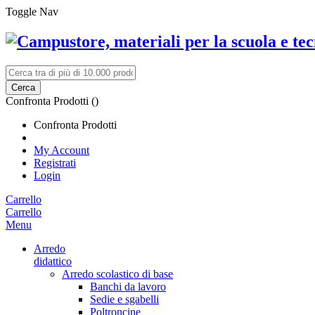
Toggle Nav
Cerca
Confronta Prodotti (
)
Confronta Prodotti
My Account
Registrati
Login
Carrello
Carrello
Menu
Arredo
didattico
Arredo scolastico di base
Banchi da lavoro
Sedie e sgabelli
Poltroncine