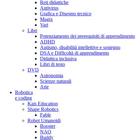
Reti didattiche
Antivirus
Grafica e Disegno tecnico
Magix
Vari
Libri
Potenziamento dei prerequisiti di apprendimento
ADHD
Autismo, disabilità intellettive e sostegno
DSA e Difficoltà di apprendimento
Didattica inclusiva
Libri di testo
DVD
Astronomia
Scienze naturali
Arte
Robotica
e coding
Kais Education
Shape Robotics
Fable
Robot Umanoidi
Booster
NAO
Buddy