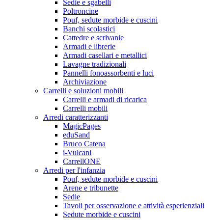
Sedie e sgabelli
Poltroncine
Pouf, sedute morbide e cuscini
Banchi scolastici
Cattedre e scrivanie
Armadi e librerie
Armadi casellari e metallici
Lavagne tradizionali
Pannelli fonoassorbenti e luci
Archiviazione
Carrelli e soluzioni mobili
Carrelli e armadi di ricarica
Carrelli mobili
Arredi caratterizzanti
MagicPages
eduSand
Bruco Catena
i-Vulcani
CarrellONE
Arredi per l'infanzia
Pouf, sedute morbide e cuscini
Arene e tribunette
Sedie
Tavoli per osservazione e attività esperienziali
Sedute morbide e cuscini