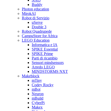
NAO
Buddy
Photon education
MirokAI
Robot di Servizio
uServe
Double 3
Robot Quadrupede
CampuStore for Africa
LEGO Education
Informatica e IA
SPIKE Essential
SPIKE Prime
Parti di ricambio
Sensori mindsensors
Arredo LEGO
MINDSTORMS NXT
Makeblock
mTiny
Codey Rocky
mBot
Neuron
mBuild
CyberPi
Makex