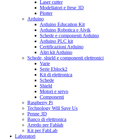
Laser cutter
Modellatori e frese 3D
Plotter
Arduino
Arduino Education Kit
Arduino Robotica e Alvik
Schede e componenti Arduino
Arduino PLC kit
Certificazioni Arduino
Altri kit Arduino
Schede, shield e componenti elettronici
Varie
Serie Eblock2
Kit di elettronica
Schede
Shield
Motori e servo
Componenti
Raspberry Pi
Technology Will Save Us
Penne 3D
Banco di elettronica
Arredo per Fablab
Kit per FabLab
Laboratori