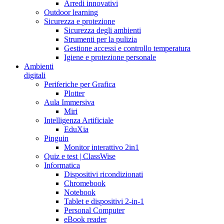
Arredi innovativi
Outdoor learning
Sicurezza e protezione
Sicurezza degli ambienti
Strumenti per la pulizia
Gestione accessi e controllo temperatura
Igiene e protezione personale
Ambienti
digitali
Periferiche per Grafica
Plotter
Aula Immersiva
Miri
Intelligenza Artificiale
EduXia
Pinguin
Monitor interattivo 2in1
Quiz e test | ClassWise
Informatica
Dispositivi ricondizionati
Chromebook
Notebook
Tablet e dispositivi 2-in-1
Personal Computer
eBook reader