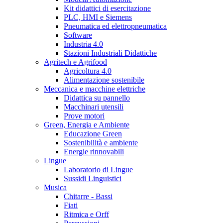
Kit didattici di esercitazione
PLC, HMI e Siemens
Pneumatica ed elettropneumatica
Software
Industria 4.0
Stazioni Industriali Didattiche
Agritech e Agrifood
Agricoltura 4.0
Alimentazione sostenibile
Meccanica e macchine elettriche
Didattica su pannello
Macchinari utensili
Prove motori
Green, Energia e Ambiente
Educazione Green
Sostenibilità e ambiente
Energie rinnovabili
Lingue
Laboratorio di Lingue
Sussidi Linguistici
Musica
Chitarre - Bassi
Fiati
Ritmica e Orff