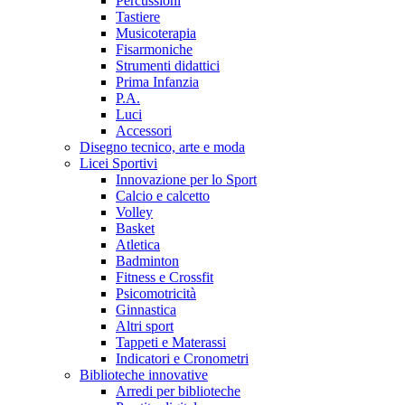
Percussioni
Tastiere
Musicoterapia
Fisarmoniche
Strumenti didattici
Prima Infanzia
P.A.
Luci
Accessori
Disegno tecnico, arte e moda
Licei Sportivi
Innovazione per lo Sport
Calcio e calcetto
Volley
Basket
Atletica
Badminton
Fitness e Crossfit
Psicomotricità
Ginnastica
Altri sport
Tappeti e Materassi
Indicatori e Cronometri
Biblioteche innovative
Arredi per biblioteche