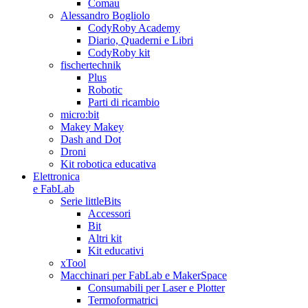
Comau
Alessandro Bogliolo
CodyRoby Academy
Diario, Quaderni e Libri
CodyRoby kit
fischertechnik
Plus
Robotic
Parti di ricambio
micro:bit
Makey Makey
Dash and Dot
Droni
Kit robotica educativa
Elettronica
e FabLab
Serie littleBits
Accessori
Bit
Altri kit
Kit educativi
xTool
Macchinari per FabLab e MakerSpace
Consumabili per Laser e Plotter
Termoformatrici