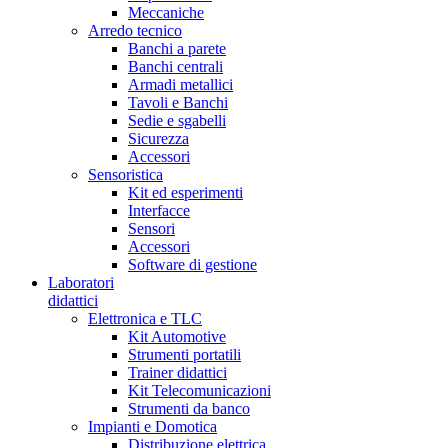
Meccaniche
Arredo tecnico
Banchi a parete
Banchi centrali
Armadi metallici
Tavoli e Banchi
Sedie e sgabelli
Sicurezza
Accessori
Sensoristica
Kit ed esperimenti
Interfacce
Sensori
Accessori
Software di gestione
Laboratori
didattici
Elettronica e TLC
Kit Automotive
Strumenti portatili
Trainer didattici
Kit Telecomunicazioni
Strumenti da banco
Impianti e Domotica
Distribuzione elettrica