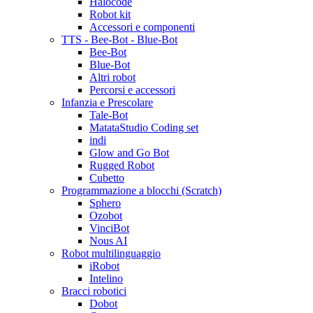
Halocode
Robot kit
Accessori e componenti
TTS - Bee-Bot - Blue-Bot
Bee-Bot
Blue-Bot
Altri robot
Percorsi e accessori
Infanzia e Prescolare
Tale-Bot
MatataStudio Coding set
indi
Glow and Go Bot
Rugged Robot
Cubetto
Programmazione a blocchi (Scratch)
Sphero
Ozobot
VinciBot
Nous AI
Robot multilinguaggio
iRobot
Intelino
Bracci robotici
Dobot