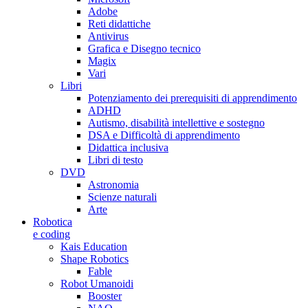
Adobe
Reti didattiche
Antivirus
Grafica e Disegno tecnico
Magix
Vari
Libri
Potenziamento dei prerequisiti di apprendimento
ADHD
Autismo, disabilità intellettive e sostegno
DSA e Difficoltà di apprendimento
Didattica inclusiva
Libri di testo
DVD
Astronomia
Scienze naturali
Arte
Robotica
e coding
Kais Education
Shape Robotics
Fable
Robot Umanoidi
Booster