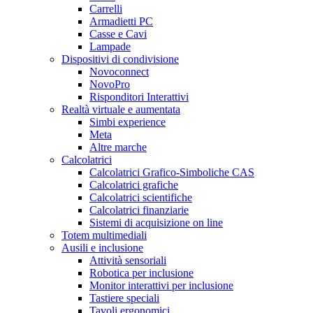
Carrelli
Armadietti PC
Casse e Cavi
Lampade
Dispositivi di condivisione
Novoconnect
NovoPro
Risponditori Interattivi
Realtà virtuale e aumentata
Simbi experience
Meta
Altre marche
Calcolatrici
Calcolatrici Grafico-Simboliche CAS
Calcolatrici grafiche
Calcolatrici scientifiche
Calcolatrici finanziarie
Sistemi di acquisizione on line
Totem multimediali
Ausili e inclusione
Attività sensoriali
Robotica per inclusione
Monitor interattivi per inclusione
Tastiere speciali
Tavoli ergonomici