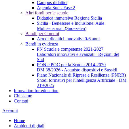
Campus didattici
Agenda Sud - Fase 2
Altri fondi per le scuole
Didattica immersiva Regione Sicilia
Sicilia - Benessere e Inclusione: Aule
Multisensoriali (Snoezelen)
Bandi per Comuni
Arredi didattici innovativi 0-6 anni
Bandi in evidenza
PN Scuola e competenze 2021-2027
Laboratori innovativi e avanzati - Regioni del
Sud
PON e POC per la Scuola 2014-2020
DM 38/2026 - Acquisto dispositivi e Sussidi
Piano Nazionale di Ripresa e Resilienza (PNRR)
Snodi formativi per l'Intelligenza Artificiale - DM
219/2025
Innovation for education
Chi siamo
Contatti
Account
Home
Ambienti digitali