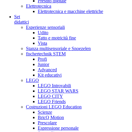
Prestito digitale
Elettrotecnica
Elettrotecnica e macchine elettriche
Set
didattici
Esperienze sensoriali
Udito
Tatto e motricità fine
Vista
Stanza multisensoriale e Snoezelen
fischertechnik STEM
Profi
Junior
Advanced
Kit educativi
LEGO
LEGO Introvabili
LEGO STAR WARS
LEGO CITY
LEGO Friends
Costruzioni LEGO Education
Scienze
BricQ Motion
Prescolare
Espressione personale