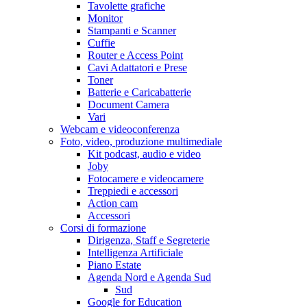
Tavolette grafiche
Monitor
Stampanti e Scanner
Cuffie
Router e Access Point
Cavi Adattatori e Prese
Toner
Batterie e Caricabatterie
Document Camera
Vari
Webcam e videoconferenza
Foto, video, produzione multimediale
Kit podcast, audio e video
Joby
Fotocamere e videocamere
Treppiedi e accessori
Action cam
Accessori
Corsi di formazione
Dirigenza, Staff e Segreterie
Intelligenza Artificiale
Piano Estate
Agenda Nord e Agenda Sud
Sud
Google for Education