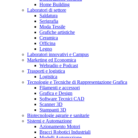
Home Building
Laboratori di settore
Saldatura
Serigrafia
Moda Tessile
Grafiche artistiche
Ceramica
Officina
Legno
Laboratori innovativi e Campus
Marketing ed Economica
Webradio e Podcast
Trasporti e logistica
Logistica
Tecnologie e Tecniche di Rappresentazione Grafica
Filamenti e accessori
Grafica e Design
Software Tecnici CAD
Scanner 3D
Stampanti 3D
Biotecnologie agrarie e sanitarie
Sistemi e Automazione
Azionamento Motori
Bracci Robotici Industriali
Modelli Automazione