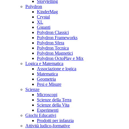
Storytelling
Polydron
KinderMag
Crystal
XL
Giganti
Polydron Classici
Polydron Frameworks
Polydron Sfera
Polydron Tecnica
Polydron Magnetici
Polydron OctoPlay e Mix
Logica e Matematica
Associazione e logica
Matematica
Geometria
Pesi e Misure
Scienze
Microscopi
Scienze della Terra
Scienze della Vita
Esperimenti
Giochi Educativi
Prodotti per infanzia
Attività ludico-formative