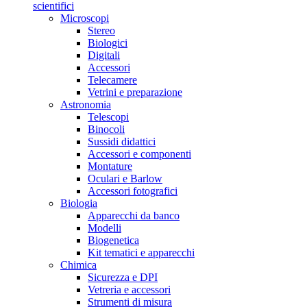
scientifici
Microscopi
Stereo
Biologici
Digitali
Accessori
Telecamere
Vetrini e preparazione
Astronomia
Telescopi
Binocoli
Sussidi didattici
Accessori e componenti
Montature
Oculari e Barlow
Accessori fotografici
Biologia
Apparecchi da banco
Modelli
Biogenetica
Kit tematici e apparecchi
Chimica
Sicurezza e DPI
Vetreria e accessori
Strumenti di misura