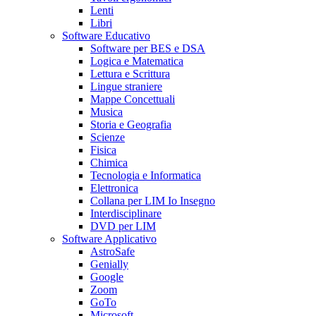
Lenti
Libri
Software Educativo
Software per BES e DSA
Logica e Matematica
Lettura e Scrittura
Lingue straniere
Mappe Concettuali
Musica
Storia e Geografia
Scienze
Fisica
Chimica
Tecnologia e Informatica
Elettronica
Collana per LIM Io Insegno
Interdisciplinare
DVD per LIM
Software Applicativo
AstroSafe
Genially
Google
Zoom
GoTo
Microsoft