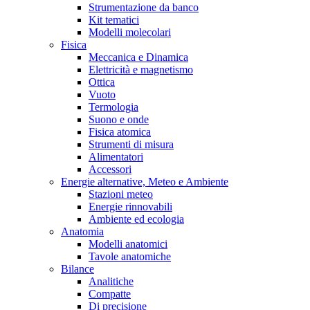
Strumentazione da banco
Kit tematici
Modelli molecolari
Fisica
Meccanica e Dinamica
Elettricità e magnetismo
Ottica
Vuoto
Termologia
Suono e onde
Fisica atomica
Strumenti di misura
Alimentatori
Accessori
Energie alternative, Meteo e Ambiente
Stazioni meteo
Energie rinnovabili
Ambiente ed ecologia
Anatomia
Modelli anatomici
Tavole anatomiche
Bilance
Analitiche
Compatte
Di precisione