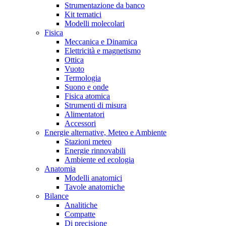
Strumentazione da banco
Kit tematici
Modelli molecolari
Fisica
Meccanica e Dinamica
Elettricità e magnetismo
Ottica
Vuoto
Termologia
Suono e onde
Fisica atomica
Strumenti di misura
Alimentatori
Accessori
Energie alternative, Meteo e Ambiente
Stazioni meteo
Energie rinnovabili
Ambiente ed ecologia
Anatomia
Modelli anatomici
Tavole anatomiche
Bilance
Analitiche
Compatte
Di precisione