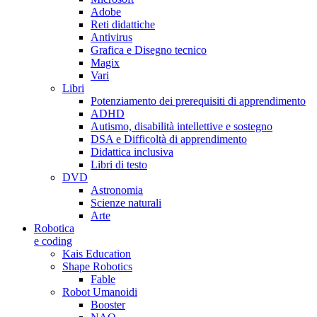
Adobe
Reti didattiche
Antivirus
Grafica e Disegno tecnico
Magix
Vari
Libri
Potenziamento dei prerequisiti di apprendimento
ADHD
Autismo, disabilità intellettive e sostegno
DSA e Difficoltà di apprendimento
Didattica inclusiva
Libri di testo
DVD
Astronomia
Scienze naturali
Arte
Robotica
e coding
Kais Education
Shape Robotics
Fable
Robot Umanoidi
Booster