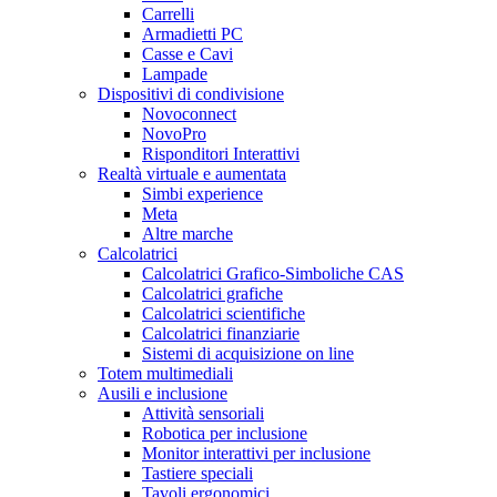
Carrelli
Armadietti PC
Casse e Cavi
Lampade
Dispositivi di condivisione
Novoconnect
NovoPro
Risponditori Interattivi
Realtà virtuale e aumentata
Simbi experience
Meta
Altre marche
Calcolatrici
Calcolatrici Grafico-Simboliche CAS
Calcolatrici grafiche
Calcolatrici scientifiche
Calcolatrici finanziarie
Sistemi di acquisizione on line
Totem multimediali
Ausili e inclusione
Attività sensoriali
Robotica per inclusione
Monitor interattivi per inclusione
Tastiere speciali
Tavoli ergonomici