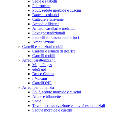
Sedie e sgabelli
Poltroncine
Pouf, sedute morbide e cuscini
Banchi scolastici
Cattedre e scrivanie
Armadi e librerie
Armadi casellari e metallici
Lavagne tradizionali
Pannelli fonoassorbenti e luci
Archiviazione
Carrelli e soluzioni mobili
Carrelli e armadi di ricarica
Carrelli mobili
Arredi caratterizzanti
MagicPages
eduSand
Bruco Catena
i-Vulcani
CarrellONE
Arredi per l'infanzia
Pouf, sedute morbide e cuscini
Arene e tribunette
Sedie
Tavoli per osservazione e attività esperienziali
Sedute morbide e cuscini