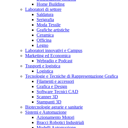
Home Building
Laboratori di settore
Saldatura
Serigrafia
Moda Tessile
Grafiche artistiche
Ceramica
Officina
Legno
Laboratori innovativi e Campus
Marketing ed Economica
Webradio e Podcast
Trasporti e logistica
Logistica
Tecnologie e Tecniche di Rappresentazione Grafica
Filamenti e accessori
Grafica e Design
Software Tecnici CAD
Scanner 3D
Stampanti 3D
Biotecnologie agrarie e sanitarie
Sistemi e Automazione
Azionamento Motori
Bracci Robotici Industriali
Modelli Automazione