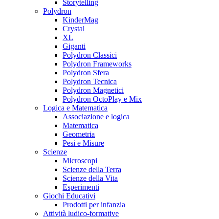
Storytelling
Polydron
KinderMag
Crystal
XL
Giganti
Polydron Classici
Polydron Frameworks
Polydron Sfera
Polydron Tecnica
Polydron Magnetici
Polydron OctoPlay e Mix
Logica e Matematica
Associazione e logica
Matematica
Geometria
Pesi e Misure
Scienze
Microscopi
Scienze della Terra
Scienze della Vita
Esperimenti
Giochi Educativi
Prodotti per infanzia
Attività ludico-formative