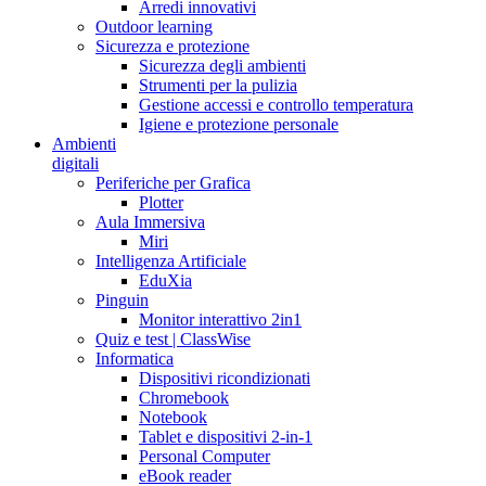
Arredi innovativi
Outdoor learning
Sicurezza e protezione
Sicurezza degli ambienti
Strumenti per la pulizia
Gestione accessi e controllo temperatura
Igiene e protezione personale
Ambienti
digitali
Periferiche per Grafica
Plotter
Aula Immersiva
Miri
Intelligenza Artificiale
EduXia
Pinguin
Monitor interattivo 2in1
Quiz e test | ClassWise
Informatica
Dispositivi ricondizionati
Chromebook
Notebook
Tablet e dispositivi 2-in-1
Personal Computer
eBook reader