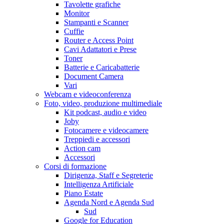
Tavolette grafiche
Monitor
Stampanti e Scanner
Cuffie
Router e Access Point
Cavi Adattatori e Prese
Toner
Batterie e Caricabatterie
Document Camera
Vari
Webcam e videoconferenza
Foto, video, produzione multimediale
Kit podcast, audio e video
Joby
Fotocamere e videocamere
Treppiedi e accessori
Action cam
Accessori
Corsi di formazione
Dirigenza, Staff e Segreterie
Intelligenza Artificiale
Piano Estate
Agenda Nord e Agenda Sud
Sud
Google for Education