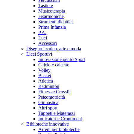
Percussioni
Tastiere
Musicoterapia
Fisarmoniche
Strumenti didattici
Prima Infanzia
P.A.
Luci
Accessori
Disegno tecnico, arte e moda
Licei Sportivi
Innovazione per lo Sport
Calcio e calcetto
Volley
Basket
Atletica
Badminton
Fitness e Crossfit
Psicomotricità
Ginnastica
Altri sport
Tappeti e Materassi
Indicatori e Cronometri
Biblioteche innovative
Arredi per biblioteche