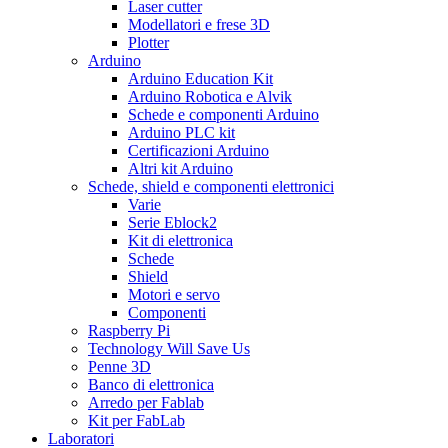
Laser cutter
Modellatori e frese 3D
Plotter
Arduino
Arduino Education Kit
Arduino Robotica e Alvik
Schede e componenti Arduino
Arduino PLC kit
Certificazioni Arduino
Altri kit Arduino
Schede, shield e componenti elettronici
Varie
Serie Eblock2
Kit di elettronica
Schede
Shield
Motori e servo
Componenti
Raspberry Pi
Technology Will Save Us
Penne 3D
Banco di elettronica
Arredo per Fablab
Kit per FabLab
Laboratori