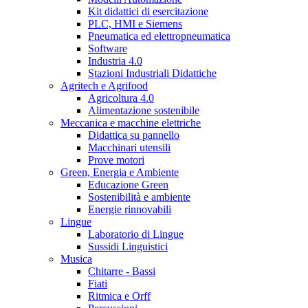
Kit didattici di esercitazione
PLC, HMI e Siemens
Pneumatica ed elettropneumatica
Software
Industria 4.0
Stazioni Industriali Didattiche
Agritech e Agrifood
Agricoltura 4.0
Alimentazione sostenibile
Meccanica e macchine elettriche
Didattica su pannello
Macchinari utensili
Prove motori
Green, Energia e Ambiente
Educazione Green
Sostenibilità e ambiente
Energie rinnovabili
Lingue
Laboratorio di Lingue
Sussidi Linguistici
Musica
Chitarre - Bassi
Fiati
Ritmica e Orff