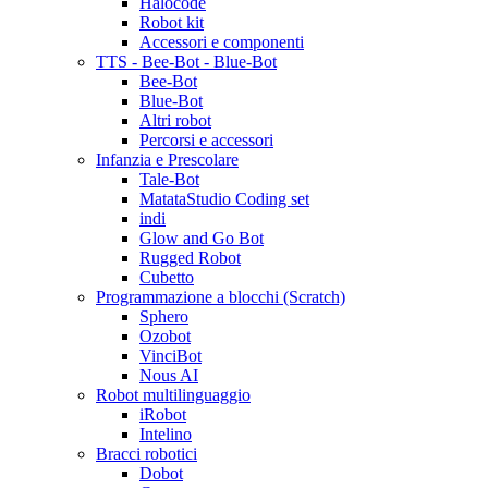
Halocode
Robot kit
Accessori e componenti
TTS - Bee-Bot - Blue-Bot
Bee-Bot
Blue-Bot
Altri robot
Percorsi e accessori
Infanzia e Prescolare
Tale-Bot
MatataStudio Coding set
indi
Glow and Go Bot
Rugged Robot
Cubetto
Programmazione a blocchi (Scratch)
Sphero
Ozobot
VinciBot
Nous AI
Robot multilinguaggio
iRobot
Intelino
Bracci robotici
Dobot