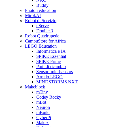
NAO
Buddy
Photon education
MirokAI
Robot di Servizio
uServe
Double 3
Robot Quadrupede
CampuStore for Africa
LEGO Education
Informatica e IA
SPIKE Essential
SPIKE Prime
Parti di ricambio
Sensori mindsensors
Arredo LEGO
MINDSTORMS NXT
Makeblock
mTiny
Codey Rocky
mBot
Neuron
mBuild
CyberPi
Makex