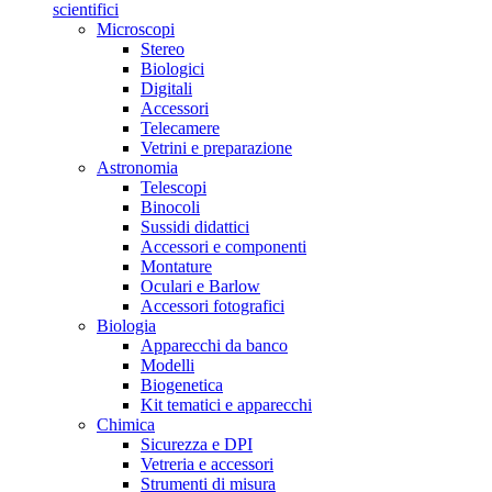
scientifici
Microscopi
Stereo
Biologici
Digitali
Accessori
Telecamere
Vetrini e preparazione
Astronomia
Telescopi
Binocoli
Sussidi didattici
Accessori e componenti
Montature
Oculari e Barlow
Accessori fotografici
Biologia
Apparecchi da banco
Modelli
Biogenetica
Kit tematici e apparecchi
Chimica
Sicurezza e DPI
Vetreria e accessori
Strumenti di misura