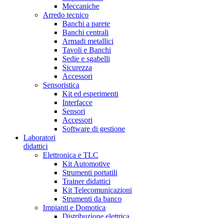
Meccaniche
Arredo tecnico
Banchi a parete
Banchi centrali
Armadi metallici
Tavoli e Banchi
Sedie e sgabelli
Sicurezza
Accessori
Sensoristica
Kit ed esperimenti
Interfacce
Sensori
Accessori
Software di gestione
Laboratori
didattici
Elettronica e TLC
Kit Automotive
Strumenti portatili
Trainer didattici
Kit Telecomunicazioni
Strumenti da banco
Impianti e Domotica
Distribuzione elettrica