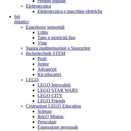
Prestito digitale
Elettrotecnica
Elettrotecnica e macchine elettriche
Set
didattici
Esperienze sensoriali
Udito
Tatto e motricità fine
Vista
Stanza multisensoriale e Snoezelen
fischertechnik STEM
Profi
Junior
Advanced
Kit educativi
LEGO
LEGO Introvabili
LEGO STAR WARS
LEGO CITY
LEGO Friends
Costruzioni LEGO Education
Scienze
BricQ Motion
Prescolare
Espressione personale