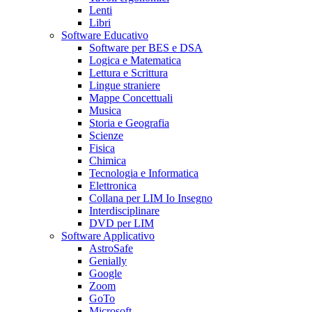
Lenti
Libri
Software Educativo
Software per BES e DSA
Logica e Matematica
Lettura e Scrittura
Lingue straniere
Mappe Concettuali
Musica
Storia e Geografia
Scienze
Fisica
Chimica
Tecnologia e Informatica
Elettronica
Collana per LIM Io Insegno
Interdisciplinare
DVD per LIM
Software Applicativo
AstroSafe
Genially
Google
Zoom
GoTo
Microsoft