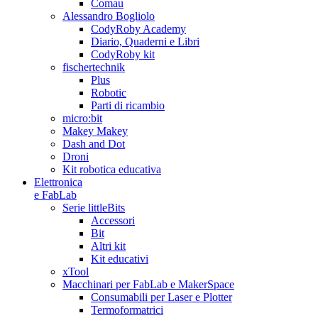
Comau
Alessandro Bogliolo
CodyRoby Academy
Diario, Quaderni e Libri
CodyRoby kit
fischertechnik
Plus
Robotic
Parti di ricambio
micro:bit
Makey Makey
Dash and Dot
Droni
Kit robotica educativa
Elettronica
e FabLab
Serie littleBits
Accessori
Bit
Altri kit
Kit educativi
xTool
Macchinari per FabLab e MakerSpace
Consumabili per Laser e Plotter
Termoformatrici