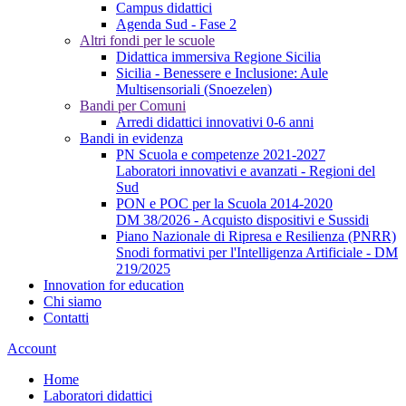
Campus didattici
Agenda Sud - Fase 2
Altri fondi per le scuole
Didattica immersiva Regione Sicilia
Sicilia - Benessere e Inclusione: Aule
Multisensoriali (Snoezelen)
Bandi per Comuni
Arredi didattici innovativi 0-6 anni
Bandi in evidenza
PN Scuola e competenze 2021-2027
Laboratori innovativi e avanzati - Regioni del
Sud
PON e POC per la Scuola 2014-2020
DM 38/2026 - Acquisto dispositivi e Sussidi
Piano Nazionale di Ripresa e Resilienza (PNRR)
Snodi formativi per l'Intelligenza Artificiale - DM
219/2025
Innovation for education
Chi siamo
Contatti
Account
Home
Laboratori didattici