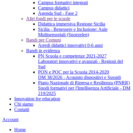
Campus formativi integrati
Campus didattici
Agenda Sud - Fase 2
Altri fondi per le scuole
Didattica immersiva Regione Sicilia
Sicilia - Benessere e Inclusione: Aule
Multisensoriali (Snoezelen)
Bandi per Comuni
Arredi didattici innovativi 0-6 anni
Bandi in evidenza
PN Scuola e competenze 2021-2027
Laboratori innovativi e avanzati - Regioni del
Sud
PON e POC per la Scuola 2014-2020
DM 38/2026 - Acquisto dispositivi e Sussidi
Piano Nazionale di Ripresa e Resilienza (PNRR)
Snodi formativi per l'Intelligenza Artificiale - DM
219/2025
Innovation for education
Chi siamo
Contatti
Account
Home