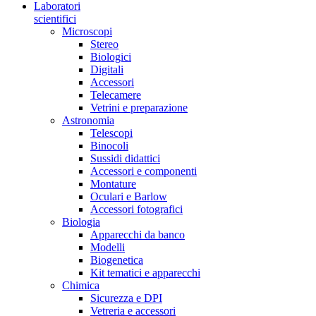
Laboratori
scientifici
Microscopi
Stereo
Biologici
Digitali
Accessori
Telecamere
Vetrini e preparazione
Astronomia
Telescopi
Binocoli
Sussidi didattici
Accessori e componenti
Montature
Oculari e Barlow
Accessori fotografici
Biologia
Apparecchi da banco
Modelli
Biogenetica
Kit tematici e apparecchi
Chimica
Sicurezza e DPI
Vetreria e accessori