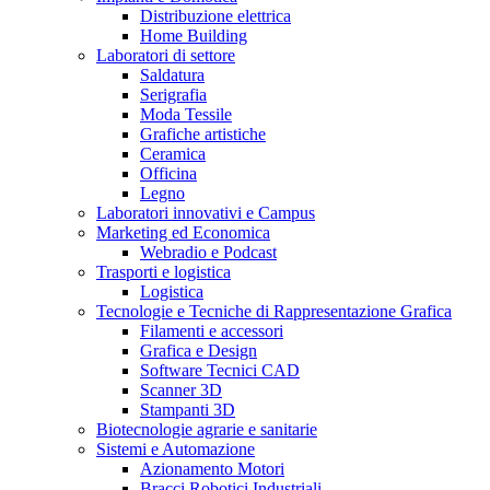
Distribuzione elettrica
Home Building
Laboratori di settore
Saldatura
Serigrafia
Moda Tessile
Grafiche artistiche
Ceramica
Officina
Legno
Laboratori innovativi e Campus
Marketing ed Economica
Webradio e Podcast
Trasporti e logistica
Logistica
Tecnologie e Tecniche di Rappresentazione Grafica
Filamenti e accessori
Grafica e Design
Software Tecnici CAD
Scanner 3D
Stampanti 3D
Biotecnologie agrarie e sanitarie
Sistemi e Automazione
Azionamento Motori
Bracci Robotici Industriali