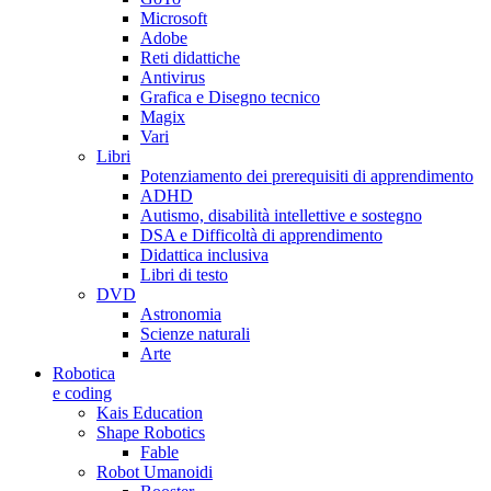
Microsoft
Adobe
Reti didattiche
Antivirus
Grafica e Disegno tecnico
Magix
Vari
Libri
Potenziamento dei prerequisiti di apprendimento
ADHD
Autismo, disabilità intellettive e sostegno
DSA e Difficoltà di apprendimento
Didattica inclusiva
Libri di testo
DVD
Astronomia
Scienze naturali
Arte
Robotica
e coding
Kais Education
Shape Robotics
Fable
Robot Umanoidi