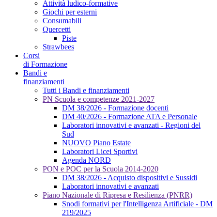
Attività ludico-formative
Giochi per esterni
Consumabili
Quercetti
Piste
Strawbees
Corsi
di Formazione
Bandi e
finanziamenti
Tutti i Bandi e finanziamenti
PN Scuola e competenze 2021-2027
DM 38/2026 - Formazione docenti
DM 40/2026 - Formazione ATA e Personale
Laboratori innovativi e avanzati - Regioni del
Sud
NUOVO Piano Estate
Laboratori Licei Sportivi
Agenda NORD
PON e POC per la Scuola 2014-2020
DM 38/2026 - Acquisto dispositivi e Sussidi
Laboratori innovativi e avanzati
Piano Nazionale di Ripresa e Resilienza (PNRR)
Snodi formativi per l'Intelligenza Artificiale - DM
219/2025