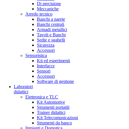
Di precisione
Meccaniche
Arredo tecnico
Banchi a parete
Banchi centrali
Armadi metallici
Tavoli e Banchi
Sedie e sgabelli
Sicurezza
Accessori
Sensoristica
Kit ed esperimenti
Interfacce
Sensori
Accessori
Software di gestione
Laboratori
didattici
Elettronica e TLC
Kit Automotive
Strumenti portatili
Trainer didattici
Kit Telecomunicazioni
Strumenti da banco
Impianti e Domotica