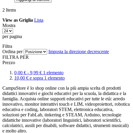
2
Items
View as
Griglia
Lista
Mostra
per pagina
Filtra
Ordina per
Imposta la direzione decrescente
FILTRA PER
Prezzo
0,
00
€
-
9,
99
€
1
elemento
10,
00
€
e sopra
1
elemento
CampuStore è lo shop online con la più ampia scelta di prodotti
didattici innovativi e giochi educativi per la scuola, la didattica e la
famiglia. Acquista online supporti educativi per tutte le età: arredo
innovativo, monitor interattivi touch e LIM, videoproiettori, robotica
educativa e coding, laboratori STEM, elettronica educativa,
soluzioni per FabLab, tinkering e STEAM, Arduino, tecnologie
didattiche innovative (laboratori linguistici, laboratori scientifici,
calcolatrici, ausili per disabili, software didattici, strumenti musicali)
e molto altro.