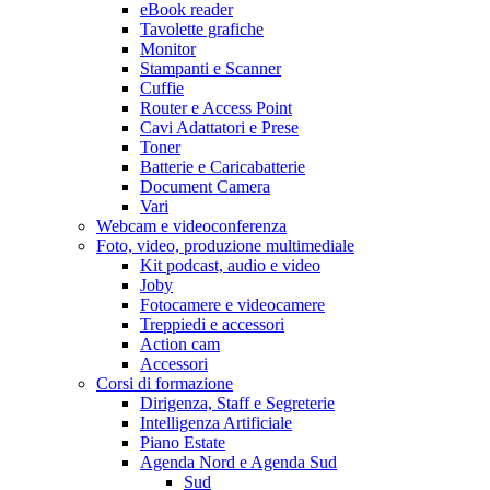
eBook reader
Tavolette grafiche
Monitor
Stampanti e Scanner
Cuffie
Router e Access Point
Cavi Adattatori e Prese
Toner
Batterie e Caricabatterie
Document Camera
Vari
Webcam e videoconferenza
Foto, video, produzione multimediale
Kit podcast, audio e video
Joby
Fotocamere e videocamere
Treppiedi e accessori
Action cam
Accessori
Corsi di formazione
Dirigenza, Staff e Segreterie
Intelligenza Artificiale
Piano Estate
Agenda Nord e Agenda Sud
Sud