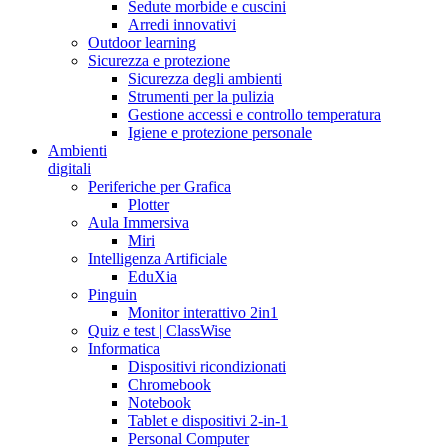
Sedute morbide e cuscini
Arredi innovativi
Outdoor learning
Sicurezza e protezione
Sicurezza degli ambienti
Strumenti per la pulizia
Gestione accessi e controllo temperatura
Igiene e protezione personale
Ambienti
digitali
Periferiche per Grafica
Plotter
Aula Immersiva
Miri
Intelligenza Artificiale
EduXia
Pinguin
Monitor interattivo 2in1
Quiz e test | ClassWise
Informatica
Dispositivi ricondizionati
Chromebook
Notebook
Tablet e dispositivi 2-in-1
Personal Computer