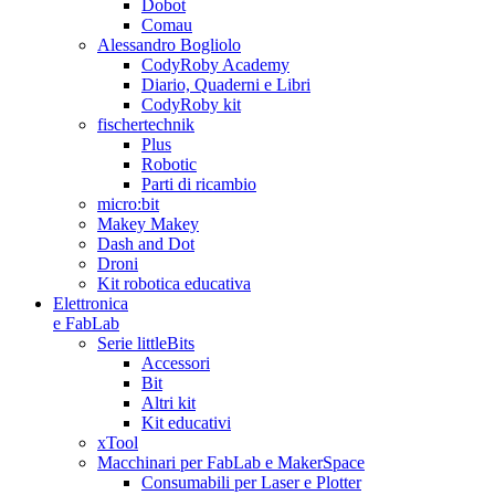
Dobot
Comau
Alessandro Bogliolo
CodyRoby Academy
Diario, Quaderni e Libri
CodyRoby kit
fischertechnik
Plus
Robotic
Parti di ricambio
micro:bit
Makey Makey
Dash and Dot
Droni
Kit robotica educativa
Elettronica
e FabLab
Serie littleBits
Accessori
Bit
Altri kit
Kit educativi
xTool
Macchinari per FabLab e MakerSpace
Consumabili per Laser e Plotter