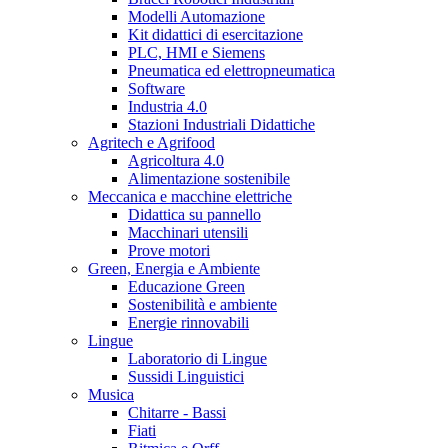
Modelli Automazione
Kit didattici di esercitazione
PLC, HMI e Siemens
Pneumatica ed elettropneumatica
Software
Industria 4.0
Stazioni Industriali Didattiche
Agritech e Agrifood
Agricoltura 4.0
Alimentazione sostenibile
Meccanica e macchine elettriche
Didattica su pannello
Macchinari utensili
Prove motori
Green, Energia e Ambiente
Educazione Green
Sostenibilità e ambiente
Energie rinnovabili
Lingue
Laboratorio di Lingue
Sussidi Linguistici
Musica
Chitarre - Bassi
Fiati