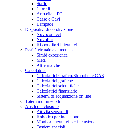
Staffe
Carrelli
Armadietti PC
Casse e Cavi
Lampade
Dispositivi di condivisione
Novoconnect
NovoPro
Risponditori Interattivi
Realtà virtuale e aumentata
Simbi experience
Meta
Altre marche
Calcolatrici
Calcolatrici Grafico-Simboliche CAS
Calcolatrici grafiche
Calcolatrici scientifiche
Calcolatrici finanziarie
Sistemi di acquisizione on line
Totem multimediali
Ausili e inclusione
Attività sensoriali
Robotica per inclusione
Monitor interattivi per inclusione
Tastiere speciali