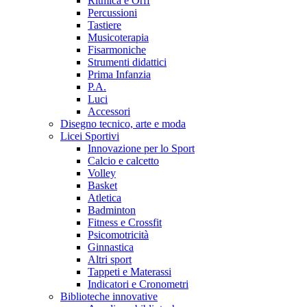
Ritmica e Orff
Percussioni
Tastiere
Musicoterapia
Fisarmoniche
Strumenti didattici
Prima Infanzia
P.A.
Luci
Accessori
Disegno tecnico, arte e moda
Licei Sportivi
Innovazione per lo Sport
Calcio e calcetto
Volley
Basket
Atletica
Badminton
Fitness e Crossfit
Psicomotricità
Ginnastica
Altri sport
Tappeti e Materassi
Indicatori e Cronometri
Biblioteche innovative