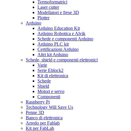
Termoformatrici
Laser cutter
Modellatori e frese 3D
Plotter
Arduino
Arduino Education Kit
Arduino Robotica e Alvik
Schede e componenti Arduino
Arduino PLC kit
Certificazioni Arduino
Altri kit Arduino
Schede, shield e componenti elettronici
Varie
Serie Eblock2
Kit di elettronica
Schede
Shield
Motori e servo
Componenti
Raspberry Pi
Technology Will Save Us
Penne 3D
Banco di elettronica
Arredo per Fablab
Kit per FabLab