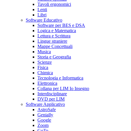
Tavoli ergonomici
Lenti
Libri
Software Educativo
Software per BES e DSA
Logica e Matematica
Lettura e Scrittura
Lingue straniere
Mappe Concettuali
Musica
Storia e Geografia
Scienze
Fisica
Chimica
Tecnologia e Informatica
Elettronica
Collana per LIM Io Insegno
Interdisciplinare
DVD per LIM
Software Applicativo
AstroSafe
Genially
Google
Zoom
GoTo