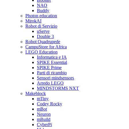
Booster
NAO
Buddy
Photon education
MirokAI
Robot di Servizio
uServe
Double 3
Robot Quadrupede
CampuStore for Africa
LEGO Education
Informatica e IA
SPIKE Essential
SPIKE Prime
Parti di ricambio
Sensori mindsensors
Arredo LEGO
MINDSTORMS NXT
Makeblock
mTiny
Codey Rocky
mBot
Neuron
mBuild
CyberPi