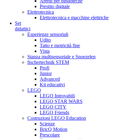
Arredi per biblioteche
Prestito digitale
Elettrotecnica
Elettrotecnica e macchine elettriche
Set
didattici
Esperienze sensoriali
Udito
Tatto e motricità fine
Vista
Stanza multisensoriale e Snoezelen
fischertechnik STEM
Profi
Junior
Advanced
Kit educativi
LEGO
LEGO Introvabili
LEGO STAR WARS
LEGO CITY
LEGO Friends
Costruzioni LEGO Education
Scienze
BricQ Motion
Prescolare