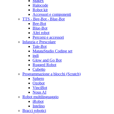
Makex
Halocode
Robot kit
Accessori e componenti
TTS - Bee-Bot - Blue-Bot
Bee-Bot
Blue-Bot
Altri robot
Percorsi e accessori
Infanzia e Prescolare
Tale-Bot
MatataStudio Coding set
indi
Glow and Go Bot
Rugged Robot
Cubetto
Programmazione a blocchi (Scratch)
Sphero
Ozobot
VinciBot
Nous AI
Robot multilinguaggio
iRobot
Intelino
Bracci robotici