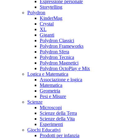
Espressione personale
Storytelling
Polydron
KinderMag
Crystal
XL
Giganti
Polydron Classici
Polydron Frameworks
Polydron Sfera
Polydron Tecnica
Polydron Magnetici
Polydron OctoPlay e Mix
Logica e Matematica
Associazione e logica
Matematica
Geometria
Pesi e Misure
Scienze
Microscopi
Scienze della Terra
Scienze della Vita
Esperimenti
Giochi Educativi
Prodotti per infanzia