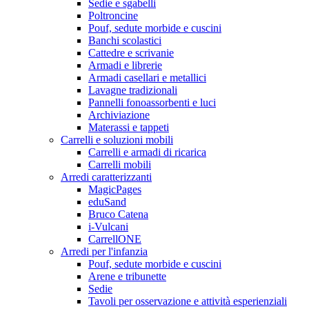
Sedie e sgabelli
Poltroncine
Pouf, sedute morbide e cuscini
Banchi scolastici
Cattedre e scrivanie
Armadi e librerie
Armadi casellari e metallici
Lavagne tradizionali
Pannelli fonoassorbenti e luci
Archiviazione
Materassi e tappeti
Carrelli e soluzioni mobili
Carrelli e armadi di ricarica
Carrelli mobili
Arredi caratterizzanti
MagicPages
eduSand
Bruco Catena
i-Vulcani
CarrellONE
Arredi per l'infanzia
Pouf, sedute morbide e cuscini
Arene e tribunette
Sedie
Tavoli per osservazione e attività esperienziali