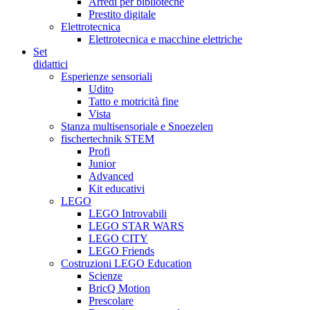
Arredi per biblioteche
Prestito digitale
Elettrotecnica
Elettrotecnica e macchine elettriche
Set
didattici
Esperienze sensoriali
Udito
Tatto e motricità fine
Vista
Stanza multisensoriale e Snoezelen
fischertechnik STEM
Profi
Junior
Advanced
Kit educativi
LEGO
LEGO Introvabili
LEGO STAR WARS
LEGO CITY
LEGO Friends
Costruzioni LEGO Education
Scienze
BricQ Motion
Prescolare