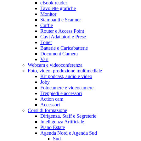
eBook reader
Tavolette grafiche
Monitor
Stampanti e Scanner
Cuffie
Router e Access Point
Cavi Adattatori e Prese
Toner
Batterie e Caricabatterie
Document Camera
Vari
Webcam e videoconferenza
Foto, video, produzione multimediale
Kit podcast, audio e video
Joby
Fotocamere e videocamere
Treppiedi e accessori
Action cam
Accessori
Corsi di formazione
Dirigenza, Staff e Segreterie
Intelligenza Artificiale
Piano Estate
Agenda Nord e Agenda Sud
Sud