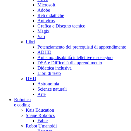
Microsoft
Adobe
Reti didattiche
Antivirus
Grafica e Disegno tecnico
Magix
Vari
Libri
Potenziamento dei prerequisiti di apprendimento
ADHD
Autismo, disabilità intellettive e sostegno
DSA e Difficoltà di apprendimento
Didattica inclusiva
Libri di testo
DVD
Astronomia
Scienze naturali
Arte
Robotica
e coding
Kais Education
Shape Robotics
Fable
Robot Umanoidi