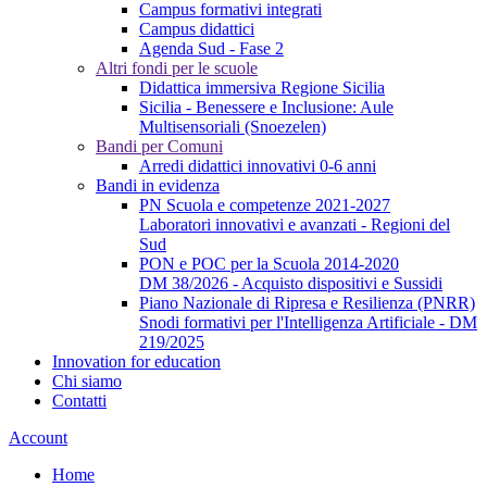
Campus formativi integrati
Campus didattici
Agenda Sud - Fase 2
Altri fondi per le scuole
Didattica immersiva Regione Sicilia
Sicilia - Benessere e Inclusione: Aule
Multisensoriali (Snoezelen)
Bandi per Comuni
Arredi didattici innovativi 0-6 anni
Bandi in evidenza
PN Scuola e competenze 2021-2027
Laboratori innovativi e avanzati - Regioni del
Sud
PON e POC per la Scuola 2014-2020
DM 38/2026 - Acquisto dispositivi e Sussidi
Piano Nazionale di Ripresa e Resilienza (PNRR)
Snodi formativi per l'Intelligenza Artificiale - DM
219/2025
Innovation for education
Chi siamo
Contatti
Account
Home