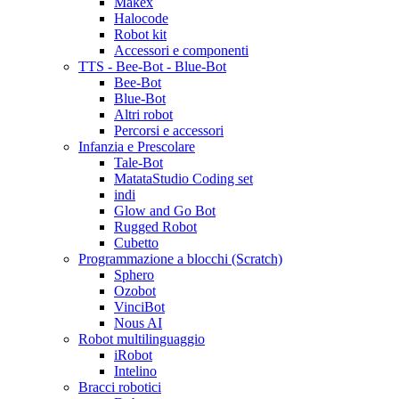
Makex
Halocode
Robot kit
Accessori e componenti
TTS - Bee-Bot - Blue-Bot
Bee-Bot
Blue-Bot
Altri robot
Percorsi e accessori
Infanzia e Prescolare
Tale-Bot
MatataStudio Coding set
indi
Glow and Go Bot
Rugged Robot
Cubetto
Programmazione a blocchi (Scratch)
Sphero
Ozobot
VinciBot
Nous AI
Robot multilinguaggio
iRobot
Intelino
Bracci robotici