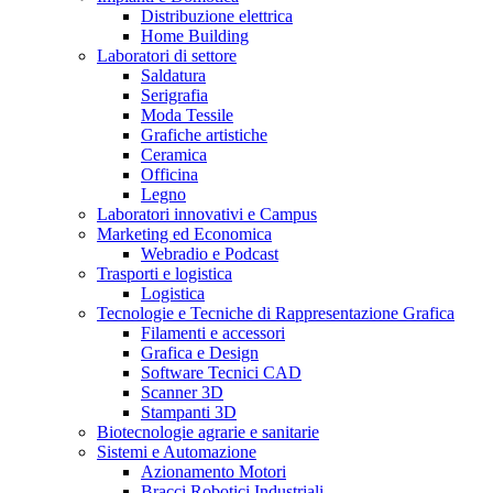
Distribuzione elettrica
Home Building
Laboratori di settore
Saldatura
Serigrafia
Moda Tessile
Grafiche artistiche
Ceramica
Officina
Legno
Laboratori innovativi e Campus
Marketing ed Economica
Webradio e Podcast
Trasporti e logistica
Logistica
Tecnologie e Tecniche di Rappresentazione Grafica
Filamenti e accessori
Grafica e Design
Software Tecnici CAD
Scanner 3D
Stampanti 3D
Biotecnologie agrarie e sanitarie
Sistemi e Automazione
Azionamento Motori
Bracci Robotici Industriali