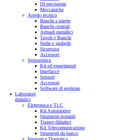
Di precisione
Meccaniche
Arredo tecnico
Banchi a parete
Banchi centrali
Armadi metallici
Tavoli e Banchi
Sedie e sgabelli
Sicurezza
Accessori
Sensoristica
Kit ed esperimenti
Interfacce
Sensori
Accessori
Software di gestione
Laboratori
didattici
Elettronica e TLC
Kit Automotive
Strumenti portatili
Trainer didattici
Kit Telecomunicazioni
Strumenti da banco
Impianti e Domotica