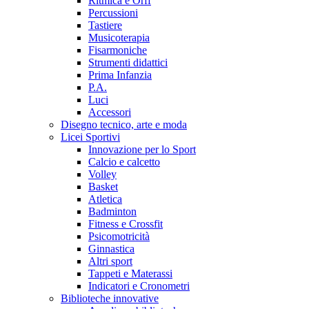
Ritmica e Orff
Percussioni
Tastiere
Musicoterapia
Fisarmoniche
Strumenti didattici
Prima Infanzia
P.A.
Luci
Accessori
Disegno tecnico, arte e moda
Licei Sportivi
Innovazione per lo Sport
Calcio e calcetto
Volley
Basket
Atletica
Badminton
Fitness e Crossfit
Psicomotricità
Ginnastica
Altri sport
Tappeti e Materassi
Indicatori e Cronometri
Biblioteche innovative