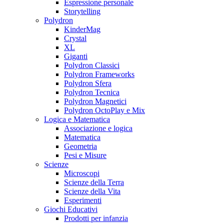
Espressione personale
Storytelling
Polydron
KinderMag
Crystal
XL
Giganti
Polydron Classici
Polydron Frameworks
Polydron Sfera
Polydron Tecnica
Polydron Magnetici
Polydron OctoPlay e Mix
Logica e Matematica
Associazione e logica
Matematica
Geometria
Pesi e Misure
Scienze
Microscopi
Scienze della Terra
Scienze della Vita
Esperimenti
Giochi Educativi
Prodotti per infanzia