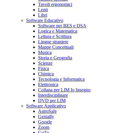
Tavoli ergonomici
Lenti
Libri
Software Educativo
Software per BES e DSA
Logica e Matematica
Lettura e Scrittura
Lingue straniere
Mappe Concettuali
Musica
Storia e Geografia
Scienze
Fisica
Chimica
Tecnologia e Informatica
Elettronica
Collana per LIM Io Insegno
Interdisciplinare
DVD per LIM
Software Applicativo
AstroSafe
Genially
Google
Zoom
GoTo