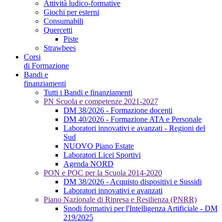
Attività ludico-formative
Giochi per esterni
Consumabili
Quercetti
Piste
Strawbees
Corsi
di Formazione
Bandi e
finanziamenti
Tutti i Bandi e finanziamenti
PN Scuola e competenze 2021-2027
DM 38/2026 - Formazione docenti
DM 40/2026 - Formazione ATA e Personale
Laboratori innovativi e avanzati - Regioni del
Sud
NUOVO Piano Estate
Laboratori Licei Sportivi
Agenda NORD
PON e POC per la Scuola 2014-2020
DM 38/2026 - Acquisto dispositivi e Sussidi
Laboratori innovativi e avanzati
Piano Nazionale di Ripresa e Resilienza (PNRR)
Snodi formativi per l'Intelligenza Artificiale - DM
219/2025