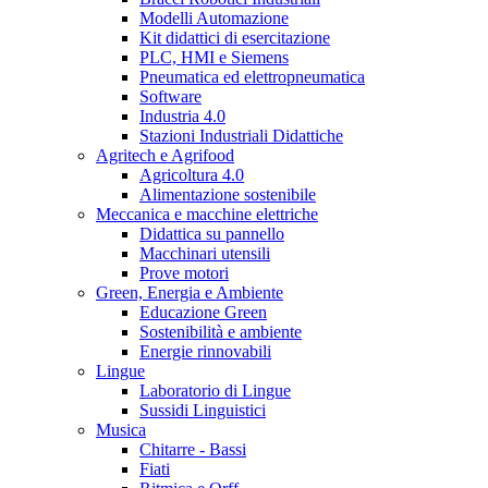
Modelli Automazione
Kit didattici di esercitazione
PLC, HMI e Siemens
Pneumatica ed elettropneumatica
Software
Industria 4.0
Stazioni Industriali Didattiche
Agritech e Agrifood
Agricoltura 4.0
Alimentazione sostenibile
Meccanica e macchine elettriche
Didattica su pannello
Macchinari utensili
Prove motori
Green, Energia e Ambiente
Educazione Green
Sostenibilità e ambiente
Energie rinnovabili
Lingue
Laboratorio di Lingue
Sussidi Linguistici
Musica
Chitarre - Bassi
Fiati