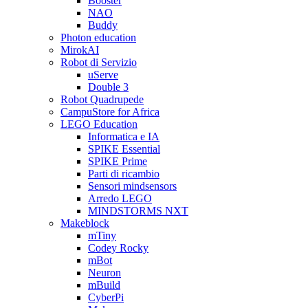
Booster
NAO
Buddy
Photon education
MirokAI
Robot di Servizio
uServe
Double 3
Robot Quadrupede
CampuStore for Africa
LEGO Education
Informatica e IA
SPIKE Essential
SPIKE Prime
Parti di ricambio
Sensori mindsensors
Arredo LEGO
MINDSTORMS NXT
Makeblock
mTiny
Codey Rocky
mBot
Neuron
mBuild
CyberPi