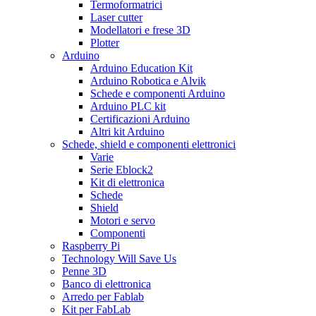
Termoformatrici
Laser cutter
Modellatori e frese 3D
Plotter
Arduino
Arduino Education Kit
Arduino Robotica e Alvik
Schede e componenti Arduino
Arduino PLC kit
Certificazioni Arduino
Altri kit Arduino
Schede, shield e componenti elettronici
Varie
Serie Eblock2
Kit di elettronica
Schede
Shield
Motori e servo
Componenti
Raspberry Pi
Technology Will Save Us
Penne 3D
Banco di elettronica
Arredo per Fablab
Kit per FabLab