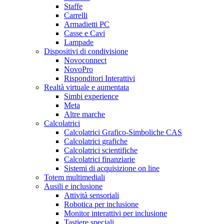
Staffe
Carrelli
Armadietti PC
Casse e Cavi
Lampade
Dispositivi di condivisione
Novoconnect
NovoPro
Risponditori Interattivi
Realtà virtuale e aumentata
Simbi experience
Meta
Altre marche
Calcolatrici
Calcolatrici Grafico-Simboliche CAS
Calcolatrici grafiche
Calcolatrici scientifiche
Calcolatrici finanziarie
Sistemi di acquisizione on line
Totem multimediali
Ausili e inclusione
Attività sensoriali
Robotica per inclusione
Monitor interattivi per inclusione
Tastiere speciali