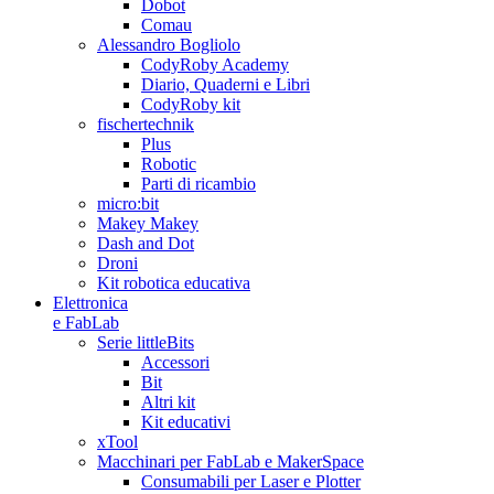
Dobot
Comau
Alessandro Bogliolo
CodyRoby Academy
Diario, Quaderni e Libri
CodyRoby kit
fischertechnik
Plus
Robotic
Parti di ricambio
micro:bit
Makey Makey
Dash and Dot
Droni
Kit robotica educativa
Elettronica
e FabLab
Serie littleBits
Accessori
Bit
Altri kit
Kit educativi
xTool
Macchinari per FabLab e MakerSpace
Consumabili per Laser e Plotter