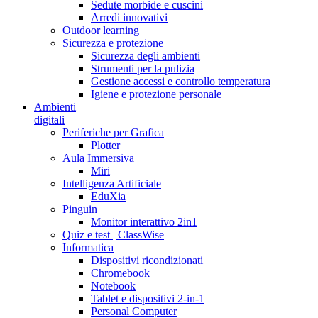
Sedute morbide e cuscini
Arredi innovativi
Outdoor learning
Sicurezza e protezione
Sicurezza degli ambienti
Strumenti per la pulizia
Gestione accessi e controllo temperatura
Igiene e protezione personale
Ambienti
digitali
Periferiche per Grafica
Plotter
Aula Immersiva
Miri
Intelligenza Artificiale
EduXia
Pinguin
Monitor interattivo 2in1
Quiz e test | ClassWise
Informatica
Dispositivi ricondizionati
Chromebook
Notebook
Tablet e dispositivi 2-in-1
Personal Computer