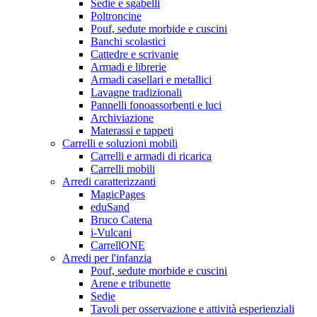
Sedie e sgabelli
Poltroncine
Pouf, sedute morbide e cuscini
Banchi scolastici
Cattedre e scrivanie
Armadi e librerie
Armadi casellari e metallici
Lavagne tradizionali
Pannelli fonoassorbenti e luci
Archiviazione
Materassi e tappeti
Carrelli e soluzioni mobili
Carrelli e armadi di ricarica
Carrelli mobili
Arredi caratterizzanti
MagicPages
eduSand
Bruco Catena
i-Vulcani
CarrellONE
Arredi per l'infanzia
Pouf, sedute morbide e cuscini
Arene e tribunette
Sedie
Tavoli per osservazione e attività esperienziali