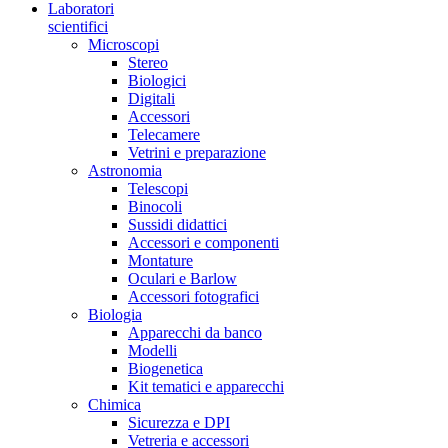
Laboratori
scientifici
Microscopi
Stereo
Biologici
Digitali
Accessori
Telecamere
Vetrini e preparazione
Astronomia
Telescopi
Binocoli
Sussidi didattici
Accessori e componenti
Montature
Oculari e Barlow
Accessori fotografici
Biologia
Apparecchi da banco
Modelli
Biogenetica
Kit tematici e apparecchi
Chimica
Sicurezza e DPI
Vetreria e accessori