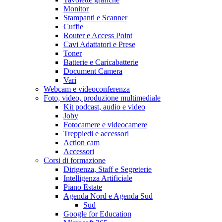
Monitor
Stampanti e Scanner
Cuffie
Router e Access Point
Cavi Adattatori e Prese
Toner
Batterie e Caricabatterie
Document Camera
Vari
Webcam e videoconferenza
Foto, video, produzione multimediale
Kit podcast, audio e video
Joby
Fotocamere e videocamere
Treppiedi e accessori
Action cam
Accessori
Corsi di formazione
Dirigenza, Staff e Segreterie
Intelligenza Artificiale
Piano Estate
Agenda Nord e Agenda Sud
Sud
Google for Education