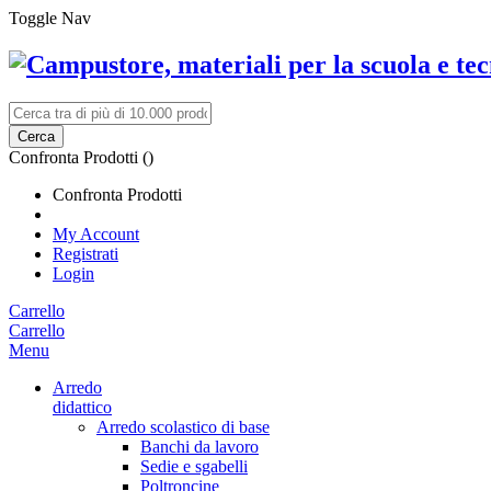
Toggle Nav
Cerca
Confronta Prodotti (
)
Confronta Prodotti
My Account
Registrati
Login
Carrello
Carrello
Menu
Arredo
didattico
Arredo scolastico di base
Banchi da lavoro
Sedie e sgabelli
Poltroncine