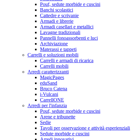
Pouf, sedute morbide e cuscini
Banchi scolastici
Cattedre e scrivanie
Armadi e librerie
Armadi casellari e metallici
Lavagne tradizionali
Pannelli fonoassorbenti e luci
Archiviazione
Materassi e tappeti
Carrelli e soluzioni mobili
Carrelli e armadi di ricarica
Carrelli mobili
Arredi caratterizzanti
MagicPages
eduSand
Bruco Catena
i-Vulcani
CarrellONE
Arredi per l'infanzia
Pouf, sedute morbide e cuscini
Arene e tribunette
Sedie
Tavoli per osservazione e attività esperienziali
Sedute morbide e cuscini
Arredi innovativi