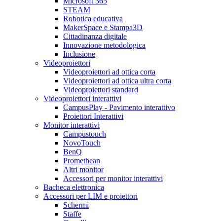
Microsoft 365
STEAM
Robotica educativa
MakerSpace e Stampa3D
Cittadinanza digitale
Innovazione metodologica
Inclusione
Videoproiettori
Videoproiettori ad ottica corta
Videoproiettori ad ottica ultra corta
Videoproiettori standard
Videoproiettori interattivi
CampusPlay - Pavimento interattivo
Proiettori Interattivi
Monitor interattivi
Campustouch
NovoTouch
BenQ
Promethean
Altri monitor
Accessori per monitor interattivi
Bacheca elettronica
Accessori per LIM e proiettori
Schermi
Staffe