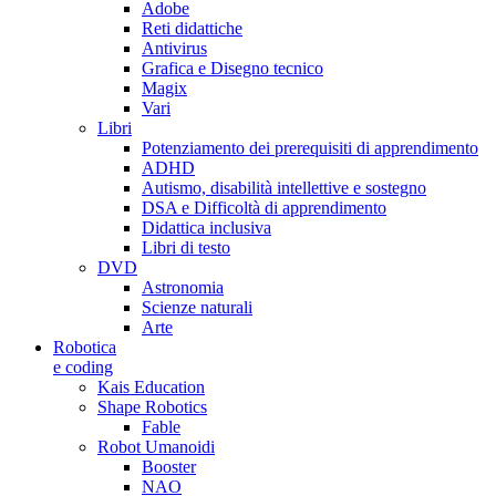
Adobe
Reti didattiche
Antivirus
Grafica e Disegno tecnico
Magix
Vari
Libri
Potenziamento dei prerequisiti di apprendimento
ADHD
Autismo, disabilità intellettive e sostegno
DSA e Difficoltà di apprendimento
Didattica inclusiva
Libri di testo
DVD
Astronomia
Scienze naturali
Arte
Robotica
e coding
Kais Education
Shape Robotics
Fable
Robot Umanoidi
Booster
NAO