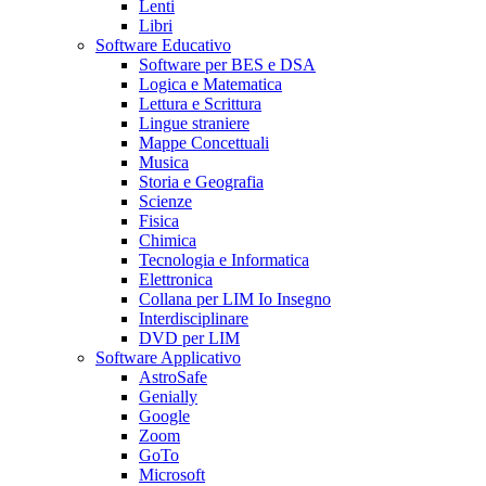
Lenti
Libri
Software Educativo
Software per BES e DSA
Logica e Matematica
Lettura e Scrittura
Lingue straniere
Mappe Concettuali
Musica
Storia e Geografia
Scienze
Fisica
Chimica
Tecnologia e Informatica
Elettronica
Collana per LIM Io Insegno
Interdisciplinare
DVD per LIM
Software Applicativo
AstroSafe
Genially
Google
Zoom
GoTo
Microsoft