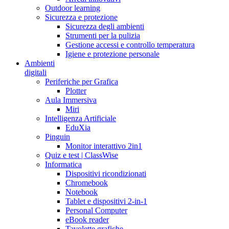
Outdoor learning
Sicurezza e protezione
Sicurezza degli ambienti
Strumenti per la pulizia
Gestione accessi e controllo temperatura
Igiene e protezione personale
Ambienti
digitali
Periferiche per Grafica
Plotter
Aula Immersiva
Miri
Intelligenza Artificiale
EduXia
Pinguin
Monitor interattivo 2in1
Quiz e test | ClassWise
Informatica
Dispositivi ricondizionati
Chromebook
Notebook
Tablet e dispositivi 2-in-1
Personal Computer
eBook reader
Tavolette grafiche