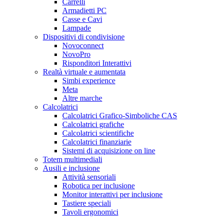
Carrelli
Armadietti PC
Casse e Cavi
Lampade
Dispositivi di condivisione
Novoconnect
NovoPro
Risponditori Interattivi
Realtà virtuale e aumentata
Simbi experience
Meta
Altre marche
Calcolatrici
Calcolatrici Grafico-Simboliche CAS
Calcolatrici grafiche
Calcolatrici scientifiche
Calcolatrici finanziarie
Sistemi di acquisizione on line
Totem multimediali
Ausili e inclusione
Attività sensoriali
Robotica per inclusione
Monitor interattivi per inclusione
Tastiere speciali
Tavoli ergonomici