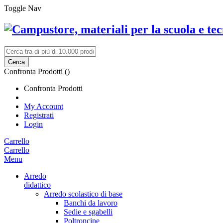
Toggle Nav
Cerca
Confronta Prodotti (
)
Confronta Prodotti
My Account
Registrati
Login
Carrello
Carrello
Menu
Arredo
didattico
Arredo scolastico di base
Banchi da lavoro
Sedie e sgabelli
Poltroncine