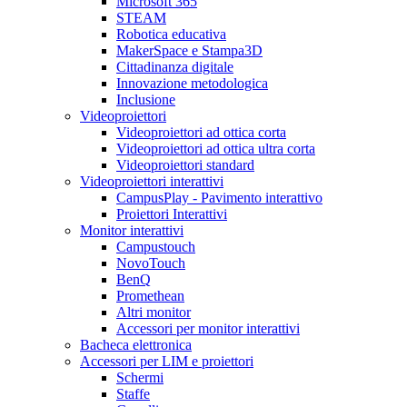
Microsoft 365
STEAM
Robotica educativa
MakerSpace e Stampa3D
Cittadinanza digitale
Innovazione metodologica
Inclusione
Videoproiettori
Videoproiettori ad ottica corta
Videoproiettori ad ottica ultra corta
Videoproiettori standard
Videoproiettori interattivi
CampusPlay - Pavimento interattivo
Proiettori Interattivi
Monitor interattivi
Campustouch
NovoTouch
BenQ
Promethean
Altri monitor
Accessori per monitor interattivi
Bacheca elettronica
Accessori per LIM e proiettori
Schermi
Staffe