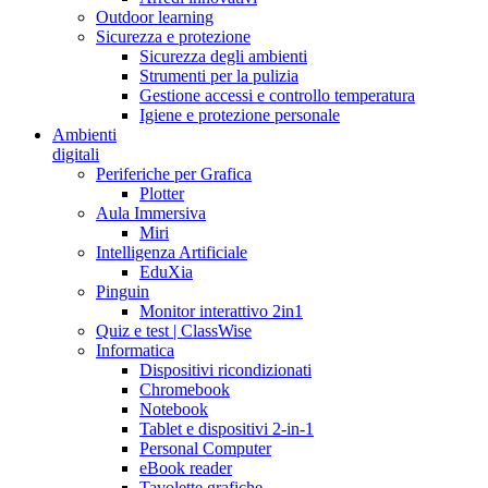
Outdoor learning
Sicurezza e protezione
Sicurezza degli ambienti
Strumenti per la pulizia
Gestione accessi e controllo temperatura
Igiene e protezione personale
Ambienti
digitali
Periferiche per Grafica
Plotter
Aula Immersiva
Miri
Intelligenza Artificiale
EduXia
Pinguin
Monitor interattivo 2in1
Quiz e test | ClassWise
Informatica
Dispositivi ricondizionati
Chromebook
Notebook
Tablet e dispositivi 2-in-1
Personal Computer
eBook reader
Tavolette grafiche