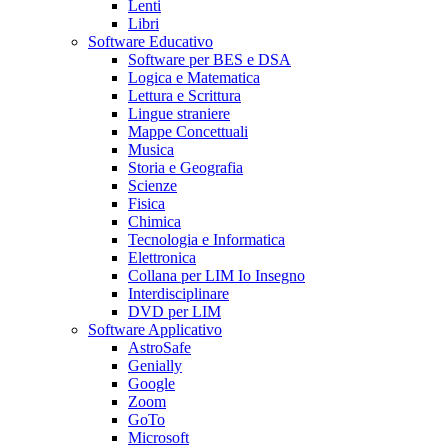
Lenti
Libri
Software Educativo
Software per BES e DSA
Logica e Matematica
Lettura e Scrittura
Lingue straniere
Mappe Concettuali
Musica
Storia e Geografia
Scienze
Fisica
Chimica
Tecnologia e Informatica
Elettronica
Collana per LIM Io Insegno
Interdisciplinare
DVD per LIM
Software Applicativo
AstroSafe
Genially
Google
Zoom
GoTo
Microsoft