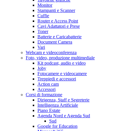
Monitor
Stampanti e Scanner
Cuffie
Router e Access Point
Cavi Adattatori e Prese
Toner
Batterie e Caricabatterie
Document Camera
Vari
Webcam e videoconferenza
Foto, video, produzione multimediale
Kit podcast, audio e video
Joby
Fotocamere e videocamere
Treppiedi e accessori
Action cam
Accessori
Corsi di formazione
Dirigenza, Staff e Segreterie
Intelligenza Artificiale
Piano Estate
Agenda Nord e Agenda Sud
Sud
Google for Education