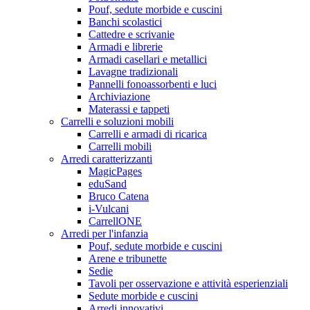
Pouf, sedute morbide e cuscini
Banchi scolastici
Cattedre e scrivanie
Armadi e librerie
Armadi casellari e metallici
Lavagne tradizionali
Pannelli fonoassorbenti e luci
Archiviazione
Materassi e tappeti
Carrelli e soluzioni mobili
Carrelli e armadi di ricarica
Carrelli mobili
Arredi caratterizzanti
MagicPages
eduSand
Bruco Catena
i-Vulcani
CarrellONE
Arredi per l'infanzia
Pouf, sedute morbide e cuscini
Arene e tribunette
Sedie
Tavoli per osservazione e attività esperienziali
Sedute morbide e cuscini
Arredi innovativi