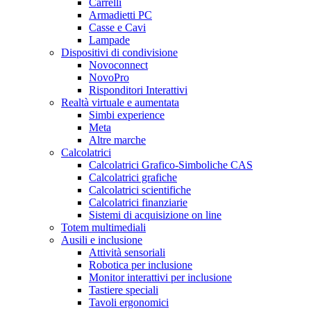
Carrelli
Armadietti PC
Casse e Cavi
Lampade
Dispositivi di condivisione
Novoconnect
NovoPro
Risponditori Interattivi
Realtà virtuale e aumentata
Simbi experience
Meta
Altre marche
Calcolatrici
Calcolatrici Grafico-Simboliche CAS
Calcolatrici grafiche
Calcolatrici scientifiche
Calcolatrici finanziarie
Sistemi di acquisizione on line
Totem multimediali
Ausili e inclusione
Attività sensoriali
Robotica per inclusione
Monitor interattivi per inclusione
Tastiere speciali
Tavoli ergonomici