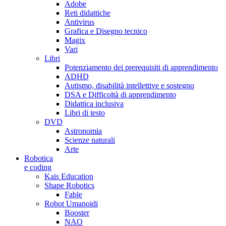
Adobe
Reti didattiche
Antivirus
Grafica e Disegno tecnico
Magix
Vari
Libri
Potenziamento dei prerequisiti di apprendimento
ADHD
Autismo, disabilità intellettive e sostegno
DSA e Difficoltà di apprendimento
Didattica inclusiva
Libri di testo
DVD
Astronomia
Scienze naturali
Arte
Robotica
e coding
Kais Education
Shape Robotics
Fable
Robot Umanoidi
Booster
NAO