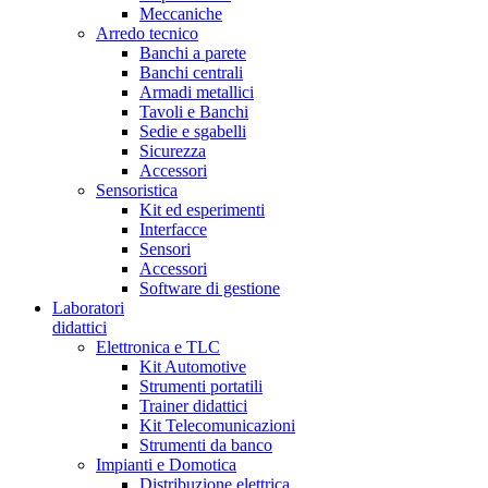
Meccaniche
Arredo tecnico
Banchi a parete
Banchi centrali
Armadi metallici
Tavoli e Banchi
Sedie e sgabelli
Sicurezza
Accessori
Sensoristica
Kit ed esperimenti
Interfacce
Sensori
Accessori
Software di gestione
Laboratori
didattici
Elettronica e TLC
Kit Automotive
Strumenti portatili
Trainer didattici
Kit Telecomunicazioni
Strumenti da banco
Impianti e Domotica
Distribuzione elettrica