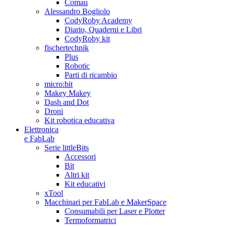
Comau
Alessandro Bogliolo
CodyRoby Academy
Diario, Quaderni e Libri
CodyRoby kit
fischertechnik
Plus
Robotic
Parti di ricambio
micro:bit
Makey Makey
Dash and Dot
Droni
Kit robotica educativa
Elettronica
e FabLab
Serie littleBits
Accessori
Bit
Altri kit
Kit educativi
xTool
Macchinari per FabLab e MakerSpace
Consumabili per Laser e Plotter
Termoformatrici