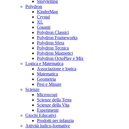
Storytelling
Polydron
KinderMag
Crystal
XL
Giganti
Polydron Classici
Polydron Frameworks
Polydron Sfera
Polydron Tecnica
Polydron Magnetici
Polydron OctoPlay e Mix
Logica e Matematica
Associazione e logica
Matematica
Geometria
Pesi e Misure
Scienze
Microscopi
Scienze della Terra
Scienze della Vita
Esperimenti
Giochi Educativi
Prodotti per infanzia
Attività ludico-formative