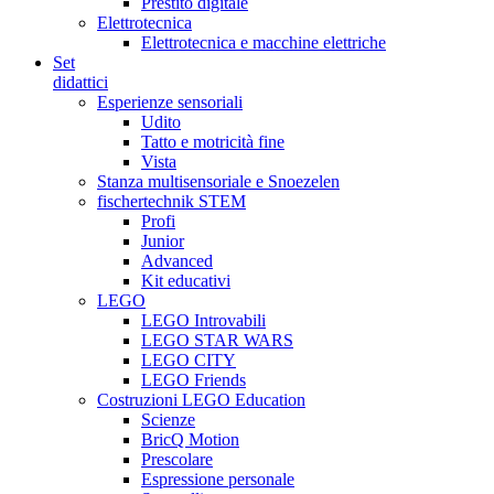
Prestito digitale
Elettrotecnica
Elettrotecnica e macchine elettriche
Set
didattici
Esperienze sensoriali
Udito
Tatto e motricità fine
Vista
Stanza multisensoriale e Snoezelen
fischertechnik STEM
Profi
Junior
Advanced
Kit educativi
LEGO
LEGO Introvabili
LEGO STAR WARS
LEGO CITY
LEGO Friends
Costruzioni LEGO Education
Scienze
BricQ Motion
Prescolare
Espressione personale