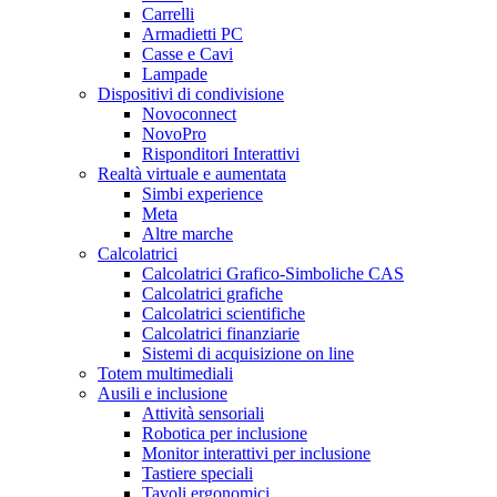
Carrelli
Armadietti PC
Casse e Cavi
Lampade
Dispositivi di condivisione
Novoconnect
NovoPro
Risponditori Interattivi
Realtà virtuale e aumentata
Simbi experience
Meta
Altre marche
Calcolatrici
Calcolatrici Grafico-Simboliche CAS
Calcolatrici grafiche
Calcolatrici scientifiche
Calcolatrici finanziarie
Sistemi di acquisizione on line
Totem multimediali
Ausili e inclusione
Attività sensoriali
Robotica per inclusione
Monitor interattivi per inclusione
Tastiere speciali
Tavoli ergonomici