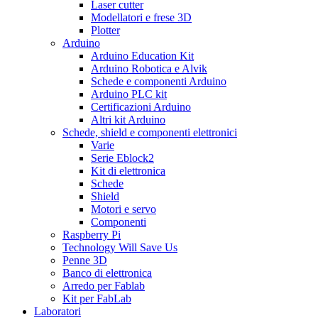
Laser cutter
Modellatori e frese 3D
Plotter
Arduino
Arduino Education Kit
Arduino Robotica e Alvik
Schede e componenti Arduino
Arduino PLC kit
Certificazioni Arduino
Altri kit Arduino
Schede, shield e componenti elettronici
Varie
Serie Eblock2
Kit di elettronica
Schede
Shield
Motori e servo
Componenti
Raspberry Pi
Technology Will Save Us
Penne 3D
Banco di elettronica
Arredo per Fablab
Kit per FabLab
Laboratori