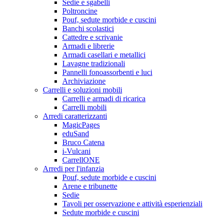
Sedie e sgabelli
Poltroncine
Pouf, sedute morbide e cuscini
Banchi scolastici
Cattedre e scrivanie
Armadi e librerie
Armadi casellari e metallici
Lavagne tradizionali
Pannelli fonoassorbenti e luci
Archiviazione
Carrelli e soluzioni mobili
Carrelli e armadi di ricarica
Carrelli mobili
Arredi caratterizzanti
MagicPages
eduSand
Bruco Catena
i-Vulcani
CarrellONE
Arredi per l'infanzia
Pouf, sedute morbide e cuscini
Arene e tribunette
Sedie
Tavoli per osservazione e attività esperienziali
Sedute morbide e cuscini