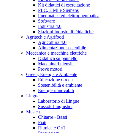
Kit didattici di esercitazione
PLC, HMI e Siemens
Pneumatica ed elettropneumatica
Software
Industria 4.0
Stazioni Industriali Didattiche
Agritech e Agrifood
Agricoltura 4.0
Alimentazione sostenibile
Meccanica e macchine elettriche
Didattica su pannello
Macchinari utensili
Prove motori
Green, Energia e Ambiente
Educazione Green
Sostenibilità e ambiente
Energie rinnovabili
Lingue
Laboratorio di Lingue
Sussidi Linguistici
Musica
Chitarre - Bassi
Fiati
Ritmica e Orff