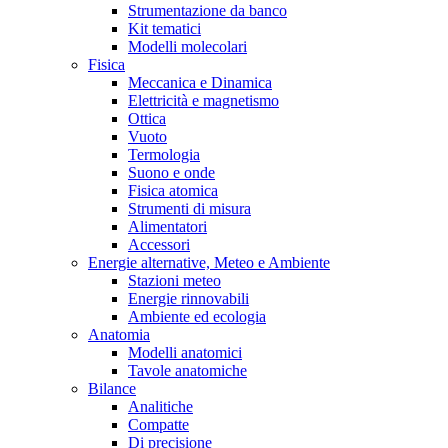
Strumentazione da banco
Kit tematici
Modelli molecolari
Fisica
Meccanica e Dinamica
Elettricità e magnetismo
Ottica
Vuoto
Termologia
Suono e onde
Fisica atomica
Strumenti di misura
Alimentatori
Accessori
Energie alternative, Meteo e Ambiente
Stazioni meteo
Energie rinnovabili
Ambiente ed ecologia
Anatomia
Modelli anatomici
Tavole anatomiche
Bilance
Analitiche
Compatte
Di precisione