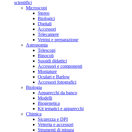
scientifici
Microscopi
Stereo
Biologici
Digitali
Accessori
Telecamere
Vetrini e preparazione
Astronomia
Telescopi
Binocoli
Sussidi didattici
Accessori e componenti
Montature
Oculari e Barlow
Accessori fotografici
Biologia
Apparecchi da banco
Modelli
Biogenetica
Kit tematici e apparecchi
Chimica
Sicurezza e DPI
Vetreria e accessori
Strumenti di misura