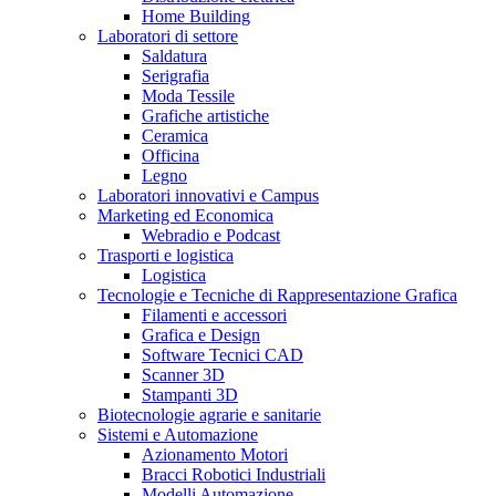
Home Building
Laboratori di settore
Saldatura
Serigrafia
Moda Tessile
Grafiche artistiche
Ceramica
Officina
Legno
Laboratori innovativi e Campus
Marketing ed Economica
Webradio e Podcast
Trasporti e logistica
Logistica
Tecnologie e Tecniche di Rappresentazione Grafica
Filamenti e accessori
Grafica e Design
Software Tecnici CAD
Scanner 3D
Stampanti 3D
Biotecnologie agrarie e sanitarie
Sistemi e Automazione
Azionamento Motori
Bracci Robotici Industriali
Modelli Automazione