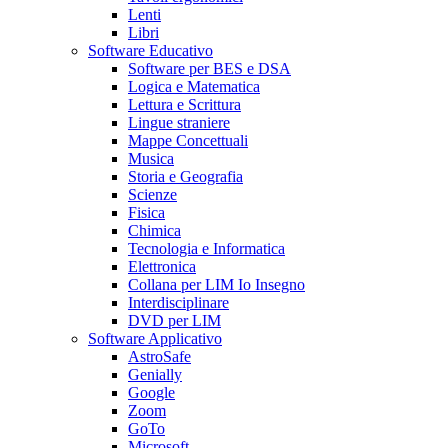
Lenti
Libri
Software Educativo
Software per BES e DSA
Logica e Matematica
Lettura e Scrittura
Lingue straniere
Mappe Concettuali
Musica
Storia e Geografia
Scienze
Fisica
Chimica
Tecnologia e Informatica
Elettronica
Collana per LIM Io Insegno
Interdisciplinare
DVD per LIM
Software Applicativo
AstroSafe
Genially
Google
Zoom
GoTo
Microsoft