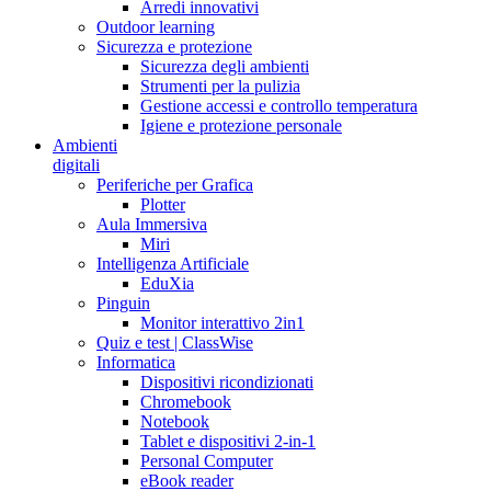
Arredi innovativi
Outdoor learning
Sicurezza e protezione
Sicurezza degli ambienti
Strumenti per la pulizia
Gestione accessi e controllo temperatura
Igiene e protezione personale
Ambienti
digitali
Periferiche per Grafica
Plotter
Aula Immersiva
Miri
Intelligenza Artificiale
EduXia
Pinguin
Monitor interattivo 2in1
Quiz e test | ClassWise
Informatica
Dispositivi ricondizionati
Chromebook
Notebook
Tablet e dispositivi 2-in-1
Personal Computer
eBook reader