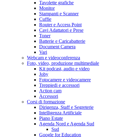
Tavolette grafiche
Monitor
Stampanti e Scanner
Cuffie
Router e Access Point
Cavi Adattatori e Prese
Toner
Batterie e Caricabatterie
Document Camera
Vari
Webcam e videoconferenza
Foto, video, produzione multimediale
Kit podcast, audio e video
Joby
Fotocamere e videocamere
Treppiedi e accessori
Action cam
Accessori
Corsi di formazione
Dirigenza, Staff e Segreterie
Intelligenza Artificiale
Piano Estate
Agenda Nord e Agenda Sud
Sud
Google for Education