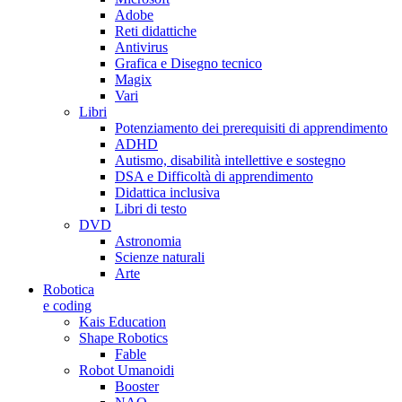
Adobe
Reti didattiche
Antivirus
Grafica e Disegno tecnico
Magix
Vari
Libri
Potenziamento dei prerequisiti di apprendimento
ADHD
Autismo, disabilità intellettive e sostegno
DSA e Difficoltà di apprendimento
Didattica inclusiva
Libri di testo
DVD
Astronomia
Scienze naturali
Arte
Robotica
e coding
Kais Education
Shape Robotics
Fable
Robot Umanoidi
Booster