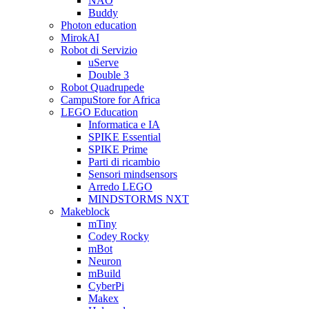
NAO
Buddy
Photon education
MirokAI
Robot di Servizio
uServe
Double 3
Robot Quadrupede
CampuStore for Africa
LEGO Education
Informatica e IA
SPIKE Essential
SPIKE Prime
Parti di ricambio
Sensori mindsensors
Arredo LEGO
MINDSTORMS NXT
Makeblock
mTiny
Codey Rocky
mBot
Neuron
mBuild
CyberPi
Makex