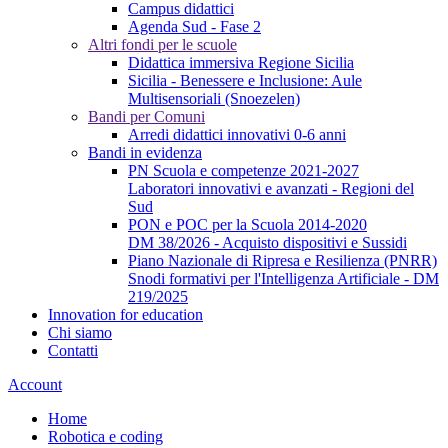
Campus didattici
Agenda Sud - Fase 2
Altri fondi per le scuole
Didattica immersiva Regione Sicilia
Sicilia - Benessere e Inclusione: Aule
Multisensoriali (Snoezelen)
Bandi per Comuni
Arredi didattici innovativi 0-6 anni
Bandi in evidenza
PN Scuola e competenze 2021-2027
Laboratori innovativi e avanzati - Regioni del
Sud
PON e POC per la Scuola 2014-2020
DM 38/2026 - Acquisto dispositivi e Sussidi
Piano Nazionale di Ripresa e Resilienza (PNRR)
Snodi formativi per l'Intelligenza Artificiale - DM
219/2025
Innovation for education
Chi siamo
Contatti
Account
Home
Robotica e coding