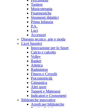
Percussioni
Tastiere
Musicoterapia
Fisarmoniche
Strumenti didattici
Prima Infanzia
P.A.
Luci
Accessori
Disegno tecnico, arte e moda
Licei Sportivi
Innovazione per lo Sport
Calcio e calcetto
Volley
Basket
Atletica
Badminton
Fitness e Crossfit
Psicomotricità
Ginnastica
Altri sport
Tappeti e Materassi
Indicatori e Cronometri
Biblioteche innovative
Arredi per biblioteche