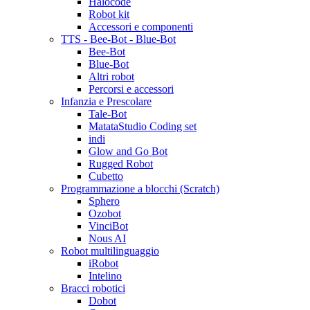
Halocode
Robot kit
Accessori e componenti
TTS - Bee-Bot - Blue-Bot
Bee-Bot
Blue-Bot
Altri robot
Percorsi e accessori
Infanzia e Prescolare
Tale-Bot
MatataStudio Coding set
indi
Glow and Go Bot
Rugged Robot
Cubetto
Programmazione a blocchi (Scratch)
Sphero
Ozobot
VinciBot
Nous AI
Robot multilinguaggio
iRobot
Intelino
Bracci robotici
Dobot