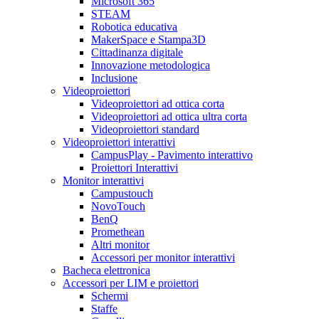
Microsoft 365
STEAM
Robotica educativa
MakerSpace e Stampa3D
Cittadinanza digitale
Innovazione metodologica
Inclusione
Videoproiettori
Videoproiettori ad ottica corta
Videoproiettori ad ottica ultra corta
Videoproiettori standard
Videoproiettori interattivi
CampusPlay - Pavimento interattivo
Proiettori Interattivi
Monitor interattivi
Campustouch
NovoTouch
BenQ
Promethean
Altri monitor
Accessori per monitor interattivi
Bacheca elettronica
Accessori per LIM e proiettori
Schermi
Staffe