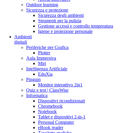
Outdoor learning
Sicurezza e protezione
Sicurezza degli ambienti
Strumenti per la pulizia
Gestione accessi e controllo temperatura
Igiene e protezione personale
Ambienti
digitali
Periferiche per Grafica
Plotter
Aula Immersiva
Miri
Intelligenza Artificiale
EduXia
Pinguin
Monitor interattivo 2in1
Quiz e test | ClassWise
Informatica
Dispositivi ricondizionati
Chromebook
Notebook
Tablet e dispositivi 2-in-1
Personal Computer
eBook reader
Tavolette grafiche