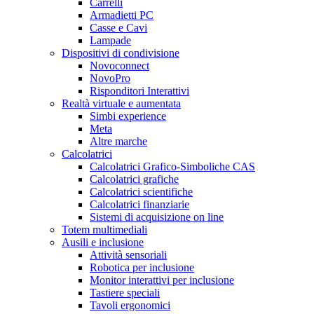
Carrelli
Armadietti PC
Casse e Cavi
Lampade
Dispositivi di condivisione
Novoconnect
NovoPro
Risponditori Interattivi
Realtà virtuale e aumentata
Simbi experience
Meta
Altre marche
Calcolatrici
Calcolatrici Grafico-Simboliche CAS
Calcolatrici grafiche
Calcolatrici scientifiche
Calcolatrici finanziarie
Sistemi di acquisizione on line
Totem multimediali
Ausili e inclusione
Attività sensoriali
Robotica per inclusione
Monitor interattivi per inclusione
Tastiere speciali
Tavoli ergonomici