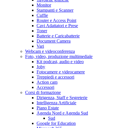
Monitor
Stampanti e Scanner
Cuffie
Router e Access Point
Cavi Adattatori e Prese
Toner
Batterie e Caricabatterie
Document Camera
Vari
Webcam e videoconferenza
Foto, video, produzione multimediale
Kit podcast, audio e video
Joby
Fotocamere e videocamere
Treppiedi e accessori
Action cam
Accessori
Corsi di formazione
Dirigenza, Staff e Segreterie
Intelligenza Artificiale
Piano Estate
Agenda Nord e Agenda Sud
Sud
Google for Education