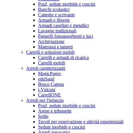
Pouf, sedute morbide e cuscini
Banchi scolastici
Cattedre e scrivanie
Armadi e librerie
Armadi casellari e metallici
Lavagne tradizionali
Pannelli fonoassorbenti e luci
Archiviazione
Materassi e tappeti
Carrelli e soluzioni mobili
Carrelli e armadi di ricarica
Carrelli mobili
Arredi caratterizzanti
MagicPages
eduSand
Bruco Catena
i-Vulcani
CarrellONE
Arredi per l'infanzia
Pouf, sedute morbide e cuscini
Arene e tribunette
Sedie
Tavoli per osservazione e attività esperienziali
Sedute morbide e cuscini
Arredi innovativi