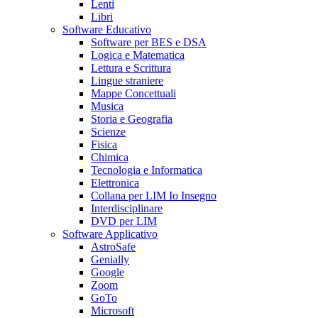
Lenti
Libri
Software Educativo
Software per BES e DSA
Logica e Matematica
Lettura e Scrittura
Lingue straniere
Mappe Concettuali
Musica
Storia e Geografia
Scienze
Fisica
Chimica
Tecnologia e Informatica
Elettronica
Collana per LIM Io Insegno
Interdisciplinare
DVD per LIM
Software Applicativo
AstroSafe
Genially
Google
Zoom
GoTo
Microsoft