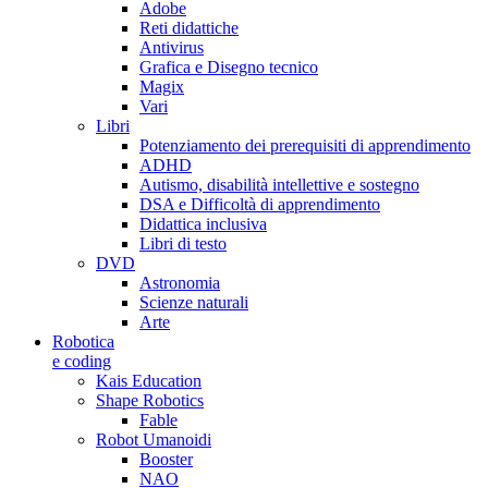
Adobe
Reti didattiche
Antivirus
Grafica e Disegno tecnico
Magix
Vari
Libri
Potenziamento dei prerequisiti di apprendimento
ADHD
Autismo, disabilità intellettive e sostegno
DSA e Difficoltà di apprendimento
Didattica inclusiva
Libri di testo
DVD
Astronomia
Scienze naturali
Arte
Robotica
e coding
Kais Education
Shape Robotics
Fable
Robot Umanoidi
Booster
NAO