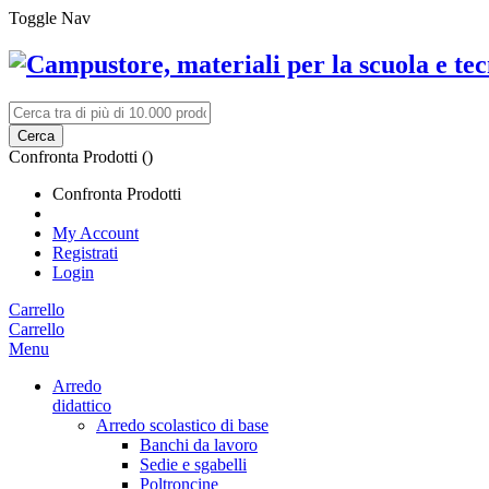
Toggle Nav
Cerca
Confronta Prodotti (
)
Confronta Prodotti
My Account
Registrati
Login
Carrello
Carrello
Menu
Arredo
didattico
Arredo scolastico di base
Banchi da lavoro
Sedie e sgabelli
Poltroncine