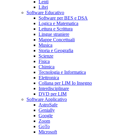
Lenti
Libri
Software Educativo
Software per BES e DSA
Logica e Matematica
Lettura e Scrittura
Lingue straniere
Mappe Concettuali
Musica
Storia e Geografia
Scienze
Fisica
Chimica
Tecnologia e Informatica
Elettronica
Collana per LIM Io Insegno
Interdisciplinare
DVD per LIM
Software Applicativo
AstroSafe
Genially
Google
Zoom
GoTo
Microsoft