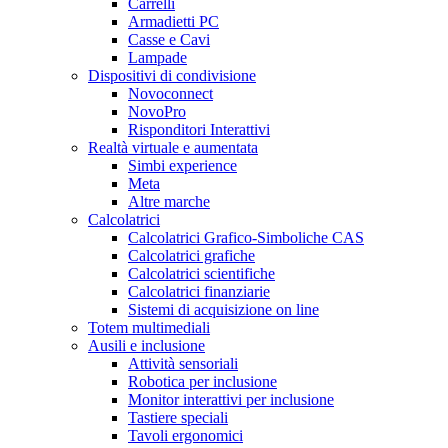
Carrelli
Armadietti PC
Casse e Cavi
Lampade
Dispositivi di condivisione
Novoconnect
NovoPro
Risponditori Interattivi
Realtà virtuale e aumentata
Simbi experience
Meta
Altre marche
Calcolatrici
Calcolatrici Grafico-Simboliche CAS
Calcolatrici grafiche
Calcolatrici scientifiche
Calcolatrici finanziarie
Sistemi di acquisizione on line
Totem multimediali
Ausili e inclusione
Attività sensoriali
Robotica per inclusione
Monitor interattivi per inclusione
Tastiere speciali
Tavoli ergonomici