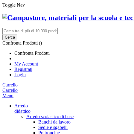
Toggle Nav
Cerca
Confronta Prodotti (
)
Confronta Prodotti
My Account
Registrati
Login
Carrello
Carrello
Menu
Arredo
didattico
Arredo scolastico di base
Banchi da lavoro
Sedie e sgabelli
Poltroncine