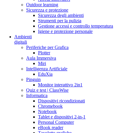
Outdoor learning
Sicurezza e protezione
Sicurezza degli ambienti
Strumenti per la pulizia
Gestione accessi e controllo temperatura
Igiene e protezione personale
Ambienti
digitali
Periferiche per Grafica
Plotter
Aula Immersiva
Miri
Intelligenza Artificiale
EduXia
Pinguin
Monitor interattivo 2in1
Quiz e test | ClassWise
Informatica
Dispositivi ricondizionati
Chromebook
Notebook
Tablet e dispositivi 2-in-1
Personal Computer
eBook reader
Tavolette grafiche