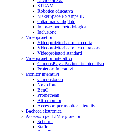
Microsoft 365
STEAM
Robotica educativa
MakerSpace e Stampa3D
Cittadinanza digitale
Innovazione metodologica
Inclusione
Videoproiettori
Videoproiettori ad ottica corta
Videoproiettori ad ottica ultra corta
Videoproiettori standard
Videoproiettori interattivi
CampusPlay - Pavimento interattivo
Proiettori Interattivi
Monitor interattivi
Campustouch
NovoTouch
BenQ
Promethean
Altri monitor
Accessori per monitor interattivi
Bacheca elettronica
Accessori per LIM e proiettori
Schermi
Staffe