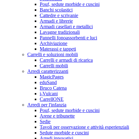
Pouf, sedute morbide e cuscini
Banchi scolastici
Cattedre e scrivanie
Armadi e librerie
Armadi casellari e metallici
Lavagne tradizionali
Pannelli fonoassorbenti e luci
Archiviazione
Materassi e tappeti
Carrelli e soluzioni mobili
Carrelli e armadi di ricarica
Carrelli mobili
Arredi caratterizzanti
MagicPages
eduSand
Bruco Catena
i-Vulcani
CarrellONE
Arredi per l'infanzia
Pouf, sedute morbide e cuscini
Arene e tribunette
Sedie
Tavoli per osservazione e attività esperienziali
Sedute morbide e cuscini
Arredi innovativi