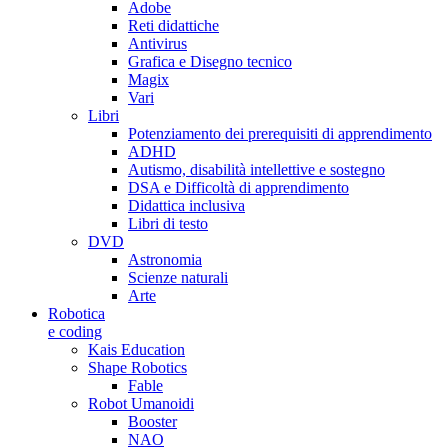
Adobe
Reti didattiche
Antivirus
Grafica e Disegno tecnico
Magix
Vari
Libri
Potenziamento dei prerequisiti di apprendimento
ADHD
Autismo, disabilità intellettive e sostegno
DSA e Difficoltà di apprendimento
Didattica inclusiva
Libri di testo
DVD
Astronomia
Scienze naturali
Arte
Robotica
e coding
Kais Education
Shape Robotics
Fable
Robot Umanoidi
Booster
NAO