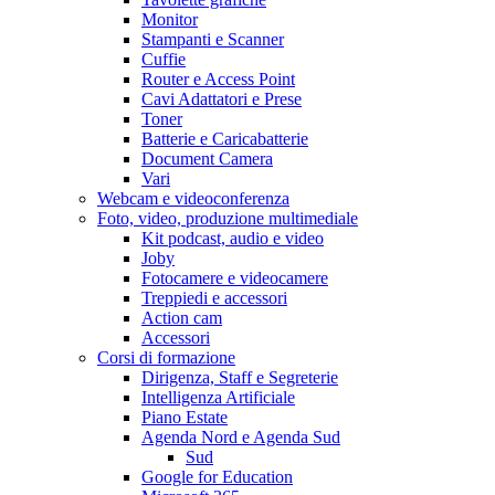
Monitor
Stampanti e Scanner
Cuffie
Router e Access Point
Cavi Adattatori e Prese
Toner
Batterie e Caricabatterie
Document Camera
Vari
Webcam e videoconferenza
Foto, video, produzione multimediale
Kit podcast, audio e video
Joby
Fotocamere e videocamere
Treppiedi e accessori
Action cam
Accessori
Corsi di formazione
Dirigenza, Staff e Segreterie
Intelligenza Artificiale
Piano Estate
Agenda Nord e Agenda Sud
Sud
Google for Education