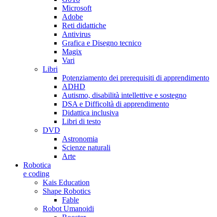
Microsoft
Adobe
Reti didattiche
Antivirus
Grafica e Disegno tecnico
Magix
Vari
Libri
Potenziamento dei prerequisiti di apprendimento
ADHD
Autismo, disabilità intellettive e sostegno
DSA e Difficoltà di apprendimento
Didattica inclusiva
Libri di testo
DVD
Astronomia
Scienze naturali
Arte
Robotica
e coding
Kais Education
Shape Robotics
Fable
Robot Umanoidi