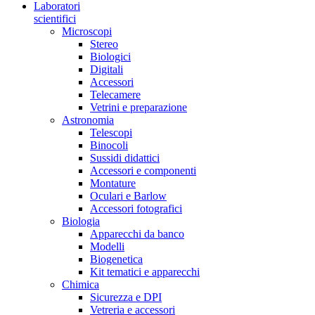
Laboratori
scientifici
Microscopi
Stereo
Biologici
Digitali
Accessori
Telecamere
Vetrini e preparazione
Astronomia
Telescopi
Binocoli
Sussidi didattici
Accessori e componenti
Montature
Oculari e Barlow
Accessori fotografici
Biologia
Apparecchi da banco
Modelli
Biogenetica
Kit tematici e apparecchi
Chimica
Sicurezza e DPI
Vetreria e accessori