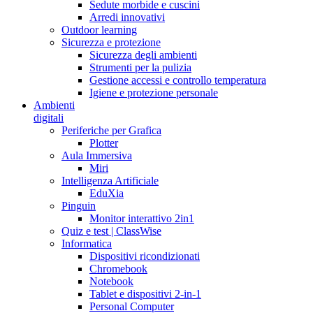
Sedute morbide e cuscini
Arredi innovativi
Outdoor learning
Sicurezza e protezione
Sicurezza degli ambienti
Strumenti per la pulizia
Gestione accessi e controllo temperatura
Igiene e protezione personale
Ambienti
digitali
Periferiche per Grafica
Plotter
Aula Immersiva
Miri
Intelligenza Artificiale
EduXia
Pinguin
Monitor interattivo 2in1
Quiz e test | ClassWise
Informatica
Dispositivi ricondizionati
Chromebook
Notebook
Tablet e dispositivi 2-in-1
Personal Computer