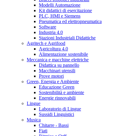
Modelli Automazione
Kit didattici di esercitazione
PLC, HMI e Siemens
Pneumatica ed elettropneumatica
Software
Industria 4.0
Stazioni Industriali Didattiche
Agritech e Agrifood
Agricoltura 4.0
Alimentazione sostenibile
Meccanica e macchine elettriche
Didattica su pannello
Macchinari utensili
Prove motori
Green, Energia e Ambiente
Educazione Green
Sostenibilità e ambiente
Energie rinnovabili
Lingue
Laboratorio di Lingue
Sussidi Linguistici
Musica
Chitarre - Bassi
Fiati