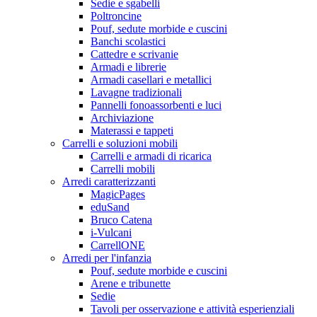
Sedie e sgabelli
Poltroncine
Pouf, sedute morbide e cuscini
Banchi scolastici
Cattedre e scrivanie
Armadi e librerie
Armadi casellari e metallici
Lavagne tradizionali
Pannelli fonoassorbenti e luci
Archiviazione
Materassi e tappeti
Carrelli e soluzioni mobili
Carrelli e armadi di ricarica
Carrelli mobili
Arredi caratterizzanti
MagicPages
eduSand
Bruco Catena
i-Vulcani
CarrellONE
Arredi per l'infanzia
Pouf, sedute morbide e cuscini
Arene e tribunette
Sedie
Tavoli per osservazione e attività esperienziali