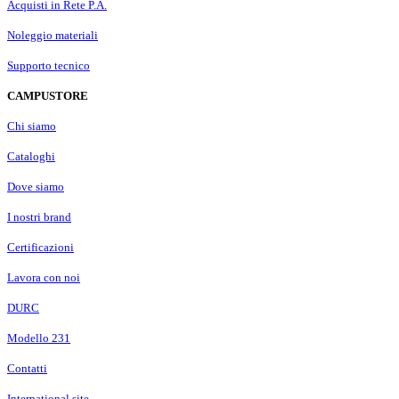
Acquisti in Rete P.A.
Noleggio materiali
Supporto tecnico
CAMPUSTORE
Chi siamo
Cataloghi
Dove siamo
I nostri brand
Certificazioni
Lavora con noi
DURC
Modello 231
Contatti
International site