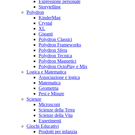
Espressione personale
Storytelling
Polydron
KinderMag
Crystal
XL
Giganti
Polydron Classici
Polydron Frameworks
Polydron Sfera
Polydron Tecnica
Polydron Magnetici
Polydron OctoPlay e Mix
Logica e Matematica
Associazione e logica
Matematica
Geometria
Pesi e Misure
Scienze
Microscopi
Scienze della Terra
Scienze della Vita
Esperimenti
Giochi Educativi
Prodotti per infanzia