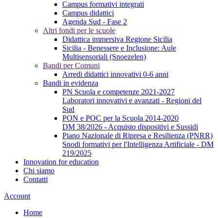
Campus formativi integrati
Campus didattici
Agenda Sud - Fase 2
Altri fondi per le scuole
Didattica immersiva Regione Sicilia
Sicilia - Benessere e Inclusione: Aule
Multisensoriali (Snoezelen)
Bandi per Comuni
Arredi didattici innovativi 0-6 anni
Bandi in evidenza
PN Scuola e competenze 2021-2027
Laboratori innovativi e avanzati - Regioni del
Sud
PON e POC per la Scuola 2014-2020
DM 38/2026 - Acquisto dispositivi e Sussidi
Piano Nazionale di Ripresa e Resilienza (PNRR)
Snodi formativi per l'Intelligenza Artificiale - DM
219/2025
Innovation for education
Chi siamo
Contatti
Account
Home