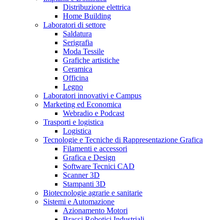
Distribuzione elettrica
Home Building
Laboratori di settore
Saldatura
Serigrafia
Moda Tessile
Grafiche artistiche
Ceramica
Officina
Legno
Laboratori innovativi e Campus
Marketing ed Economica
Webradio e Podcast
Trasporti e logistica
Logistica
Tecnologie e Tecniche di Rappresentazione Grafica
Filamenti e accessori
Grafica e Design
Software Tecnici CAD
Scanner 3D
Stampanti 3D
Biotecnologie agrarie e sanitarie
Sistemi e Automazione
Azionamento Motori
Bracci Robotici Industriali