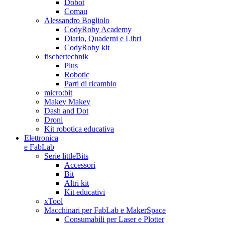
Dobot
Comau
Alessandro Bogliolo
CodyRoby Academy
Diario, Quaderni e Libri
CodyRoby kit
fischertechnik
Plus
Robotic
Parti di ricambio
micro:bit
Makey Makey
Dash and Dot
Droni
Kit robotica educativa
Elettronica
e FabLab
Serie littleBits
Accessori
Bit
Altri kit
Kit educativi
xTool
Macchinari per FabLab e MakerSpace
Consumabili per Laser e Plotter