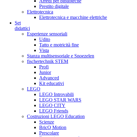
Arredi per biblioteche
Prestito digitale
Elettrotecnica
Elettrotecnica e macchine elettriche
Set
didattici
Esperienze sensoriali
Udito
Tatto e motricità fine
Vista
Stanza multisensoriale e Snoezelen
fischertechnik STEM
Profi
Junior
Advanced
Kit educativi
LEGO
LEGO Introvabili
LEGO STAR WARS
LEGO CITY
LEGO Friends
Costruzioni LEGO Education
Scienze
BricQ Motion
Prescolare