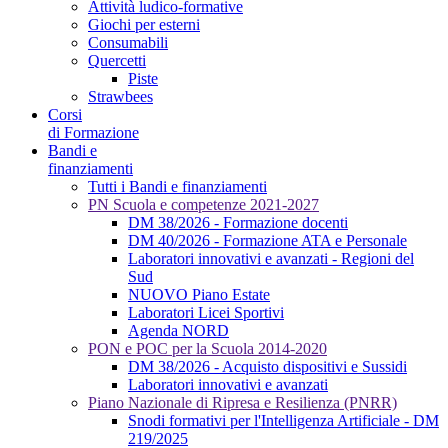
Attività ludico-formative
Giochi per esterni
Consumabili
Quercetti
Piste
Strawbees
Corsi
di Formazione
Bandi e
finanziamenti
Tutti i Bandi e finanziamenti
PN Scuola e competenze 2021-2027
DM 38/2026 - Formazione docenti
DM 40/2026 - Formazione ATA e Personale
Laboratori innovativi e avanzati - Regioni del
Sud
NUOVO Piano Estate
Laboratori Licei Sportivi
Agenda NORD
PON e POC per la Scuola 2014-2020
DM 38/2026 - Acquisto dispositivi e Sussidi
Laboratori innovativi e avanzati
Piano Nazionale di Ripresa e Resilienza (PNRR)
Snodi formativi per l'Intelligenza Artificiale - DM
219/2025