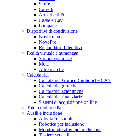
Staffe
Carrelli
Armadietti PC
Casse e Cavi
Lampade
Dispositivi di condivisione
Novoconnect
NovoPro
Risponditori Interattivi
Realtà virtuale e aumentata
Simbi experience
Meta
Altre marche
Calcolatrici
Calcolatrici Grafico-Simboliche CAS
Calcolatrici grafiche
Calcolatrici scientifiche
Calcolatrici finanziarie
Sistemi di acquisizione on line
Totem multimediali
Ausili e inclusione
Attività sensoriali
Robotica per inclusione
Monitor interattivi per inclusione
Tastiere speciali