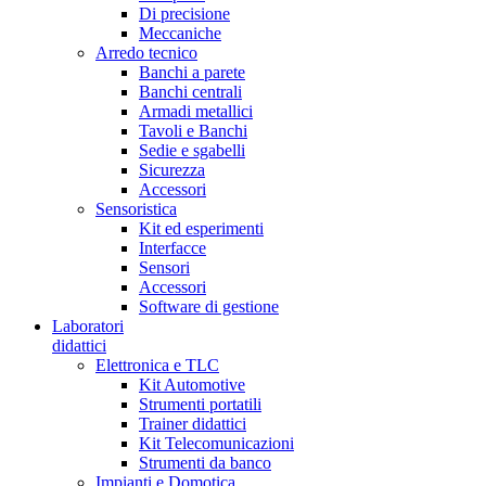
Di precisione
Meccaniche
Arredo tecnico
Banchi a parete
Banchi centrali
Armadi metallici
Tavoli e Banchi
Sedie e sgabelli
Sicurezza
Accessori
Sensoristica
Kit ed esperimenti
Interfacce
Sensori
Accessori
Software di gestione
Laboratori
didattici
Elettronica e TLC
Kit Automotive
Strumenti portatili
Trainer didattici
Kit Telecomunicazioni
Strumenti da banco
Impianti e Domotica