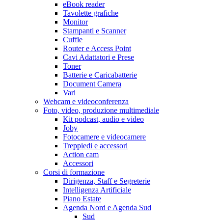
eBook reader
Tavolette grafiche
Monitor
Stampanti e Scanner
Cuffie
Router e Access Point
Cavi Adattatori e Prese
Toner
Batterie e Caricabatterie
Document Camera
Vari
Webcam e videoconferenza
Foto, video, produzione multimediale
Kit podcast, audio e video
Joby
Fotocamere e videocamere
Treppiedi e accessori
Action cam
Accessori
Corsi di formazione
Dirigenza, Staff e Segreterie
Intelligenza Artificiale
Piano Estate
Agenda Nord e Agenda Sud
Sud