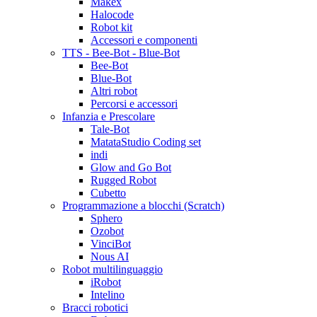
Makex
Halocode
Robot kit
Accessori e componenti
TTS - Bee-Bot - Blue-Bot
Bee-Bot
Blue-Bot
Altri robot
Percorsi e accessori
Infanzia e Prescolare
Tale-Bot
MatataStudio Coding set
indi
Glow and Go Bot
Rugged Robot
Cubetto
Programmazione a blocchi (Scratch)
Sphero
Ozobot
VinciBot
Nous AI
Robot multilinguaggio
iRobot
Intelino
Bracci robotici