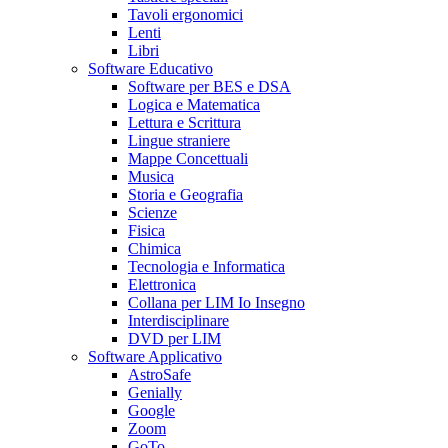
Tavoli ergonomici
Lenti
Libri
Software Educativo
Software per BES e DSA
Logica e Matematica
Lettura e Scrittura
Lingue straniere
Mappe Concettuali
Musica
Storia e Geografia
Scienze
Fisica
Chimica
Tecnologia e Informatica
Elettronica
Collana per LIM Io Insegno
Interdisciplinare
DVD per LIM
Software Applicativo
AstroSafe
Genially
Google
Zoom
GoTo