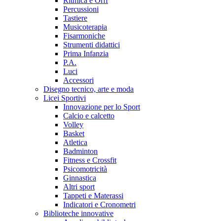
Ritmica e Orff
Percussioni
Tastiere
Musicoterapia
Fisarmoniche
Strumenti didattici
Prima Infanzia
P.A.
Luci
Accessori
Disegno tecnico, arte e moda
Licei Sportivi
Innovazione per lo Sport
Calcio e calcetto
Volley
Basket
Atletica
Badminton
Fitness e Crossfit
Psicomotricità
Ginnastica
Altri sport
Tappeti e Materassi
Indicatori e Cronometri
Biblioteche innovative