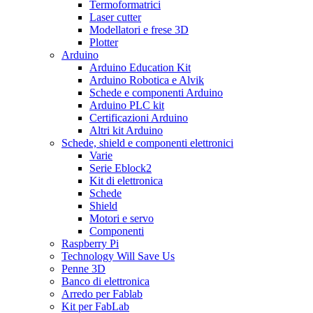
Termoformatrici
Laser cutter
Modellatori e frese 3D
Plotter
Arduino
Arduino Education Kit
Arduino Robotica e Alvik
Schede e componenti Arduino
Arduino PLC kit
Certificazioni Arduino
Altri kit Arduino
Schede, shield e componenti elettronici
Varie
Serie Eblock2
Kit di elettronica
Schede
Shield
Motori e servo
Componenti
Raspberry Pi
Technology Will Save Us
Penne 3D
Banco di elettronica
Arredo per Fablab
Kit per FabLab