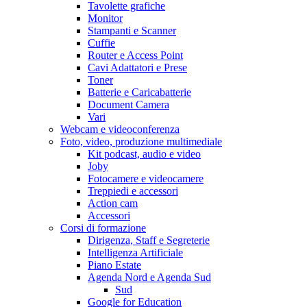
Tavolette grafiche
Monitor
Stampanti e Scanner
Cuffie
Router e Access Point
Cavi Adattatori e Prese
Toner
Batterie e Caricabatterie
Document Camera
Vari
Webcam e videoconferenza
Foto, video, produzione multimediale
Kit podcast, audio e video
Joby
Fotocamere e videocamere
Treppiedi e accessori
Action cam
Accessori
Corsi di formazione
Dirigenza, Staff e Segreterie
Intelligenza Artificiale
Piano Estate
Agenda Nord e Agenda Sud
Sud
Google for Education