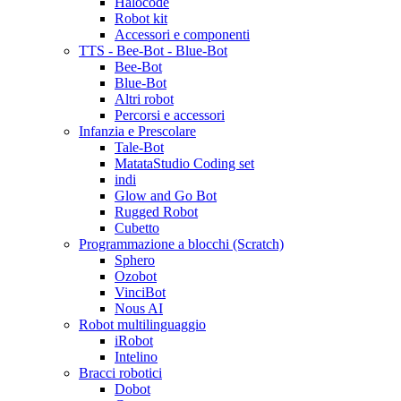
Halocode
Robot kit
Accessori e componenti
TTS - Bee-Bot - Blue-Bot
Bee-Bot
Blue-Bot
Altri robot
Percorsi e accessori
Infanzia e Prescolare
Tale-Bot
MatataStudio Coding set
indi
Glow and Go Bot
Rugged Robot
Cubetto
Programmazione a blocchi (Scratch)
Sphero
Ozobot
VinciBot
Nous AI
Robot multilinguaggio
iRobot
Intelino
Bracci robotici
Dobot