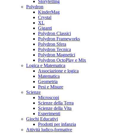
Storytelling
Polydron
KinderMag
Crystal
XL
Giganti
Polydron Classici
Polydron Frameworks
Polydron Sfera
Polydron Tecnica
Polydron Magnetici
Polydron OctoPlay e Mix
Logica e Matematica
Associazione e logica
Matematica
Geometria
Pesi e Misure
Scienze
Microscopi
Scienze della Terra
Scienze della Vita
Esperimenti
Giochi Educativi
Prodotti per infanzia
Attività ludico-formative