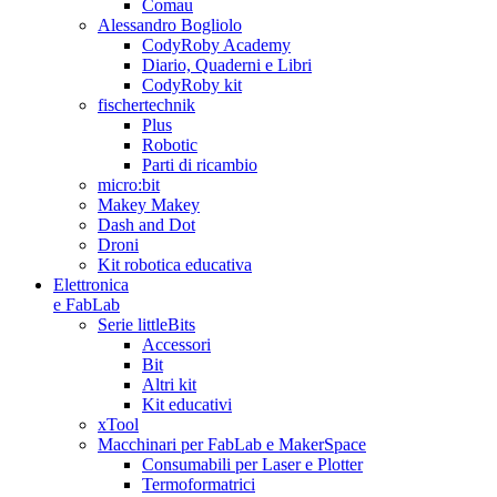
Comau
Alessandro Bogliolo
CodyRoby Academy
Diario, Quaderni e Libri
CodyRoby kit
fischertechnik
Plus
Robotic
Parti di ricambio
micro:bit
Makey Makey
Dash and Dot
Droni
Kit robotica educativa
Elettronica
e FabLab
Serie littleBits
Accessori
Bit
Altri kit
Kit educativi
xTool
Macchinari per FabLab e MakerSpace
Consumabili per Laser e Plotter
Termoformatrici