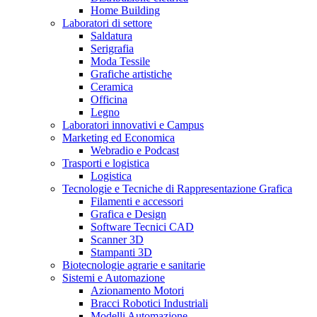
Home Building
Laboratori di settore
Saldatura
Serigrafia
Moda Tessile
Grafiche artistiche
Ceramica
Officina
Legno
Laboratori innovativi e Campus
Marketing ed Economica
Webradio e Podcast
Trasporti e logistica
Logistica
Tecnologie e Tecniche di Rappresentazione Grafica
Filamenti e accessori
Grafica e Design
Software Tecnici CAD
Scanner 3D
Stampanti 3D
Biotecnologie agrarie e sanitarie
Sistemi e Automazione
Azionamento Motori
Bracci Robotici Industriali
Modelli Automazione