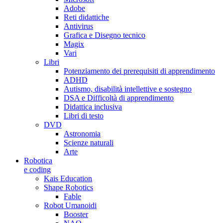
Adobe
Reti didattiche
Antivirus
Grafica e Disegno tecnico
Magix
Vari
Libri
Potenziamento dei prerequisiti di apprendimento
ADHD
Autismo, disabilità intellettive e sostegno
DSA e Difficoltà di apprendimento
Didattica inclusiva
Libri di testo
DVD
Astronomia
Scienze naturali
Arte
Robotica
e coding
Kais Education
Shape Robotics
Fable
Robot Umanoidi
Booster