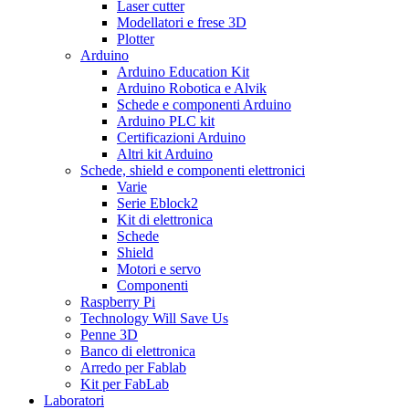
Laser cutter
Modellatori e frese 3D
Plotter
Arduino
Arduino Education Kit
Arduino Robotica e Alvik
Schede e componenti Arduino
Arduino PLC kit
Certificazioni Arduino
Altri kit Arduino
Schede, shield e componenti elettronici
Varie
Serie Eblock2
Kit di elettronica
Schede
Shield
Motori e servo
Componenti
Raspberry Pi
Technology Will Save Us
Penne 3D
Banco di elettronica
Arredo per Fablab
Kit per FabLab
Laboratori