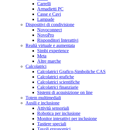
Carrelli
Armadietti PC
Casse e Cavi
Lampade
Dispositivi di condivisione
Novoconnect
NovoPro
Risponditori Interattivi
Realtà virtuale e aumentata
Simbi experience
Meta
Altre marche
Calcolatrici
Calcolatrici Grafico-Simboliche CAS
Calcolatrici grafiche
Calcolatrici scientifiche
Calcolatrici finanziarie
Sistemi di acquisizione on line
Totem multimediali
Ausili e inclusione
Attività sensoriali
Robotica per inclusione
Monitor interattivi per inclusione
Tastiere speciali
Tavoli ergonomici