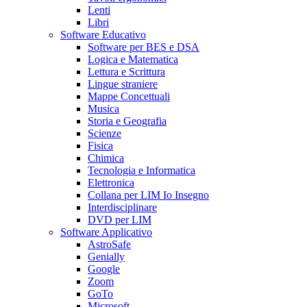
Lenti
Libri
Software Educativo
Software per BES e DSA
Logica e Matematica
Lettura e Scrittura
Lingue straniere
Mappe Concettuali
Musica
Storia e Geografia
Scienze
Fisica
Chimica
Tecnologia e Informatica
Elettronica
Collana per LIM Io Insegno
Interdisciplinare
DVD per LIM
Software Applicativo
AstroSafe
Genially
Google
Zoom
GoTo
Microsoft