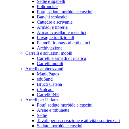
Sedie e sgabelli
Poltroncine
Pouf, sedute morbide e cuscini
Banchi scolastici
Cattedre e scrivanie
Armadi e librerie
Armadi casellari e metallici
Lavagne tradizionali
Pannelli fonoassorbenti e luci
Archiviazione
Carrelli e soluzioni mobili
Carrelli e armadi di ricarica
Carrelli mobili
Arredi caratterizzanti
MagicPages
eduSand
Bruco Catena
i-Vulcani
CarrellONE
Arredi per l'infanzia
Pouf, sedute morbide e cuscini
Arene e tribunette
Sedie
Tavoli per osservazione e attività esperienziali
Sedute morbide e cuscini