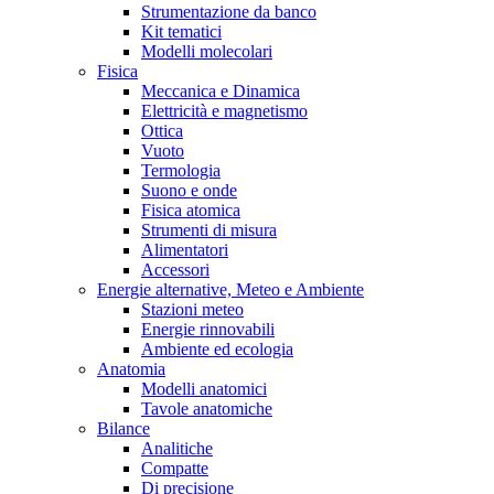
Strumentazione da banco
Kit tematici
Modelli molecolari
Fisica
Meccanica e Dinamica
Elettricità e magnetismo
Ottica
Vuoto
Termologia
Suono e onde
Fisica atomica
Strumenti di misura
Alimentatori
Accessori
Energie alternative, Meteo e Ambiente
Stazioni meteo
Energie rinnovabili
Ambiente ed ecologia
Anatomia
Modelli anatomici
Tavole anatomiche
Bilance
Analitiche
Compatte
Di precisione