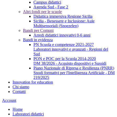
Campus didattici
Agenda Sud - Fase 2
Altri fondi per le scuole
Didattica immersiva Regione Sicilia
Sicilia - Benessere e Inclusione: Aule
Multisensoriali (Snoezelen)
Bandi per Comuni
Arredi didattici innovativi 0-6 anni
Bandi in evidenza
PN Scuola e competenze 2021-2027
Laboratori innovativi e avanzati - Regioni del
Sud
PON e POC per la Scuola 2014-2020
DM 38/2026 - Acquisto dispositivi e Sussidi
Piano Nazionale di Ripresa e Resilienza (PNRR)
Snodi formativi per l'Intelligenza Artificiale - DM
219/2025
Innovation for education
Chi siamo
Contatti
Account
Home
Laboratori didattici