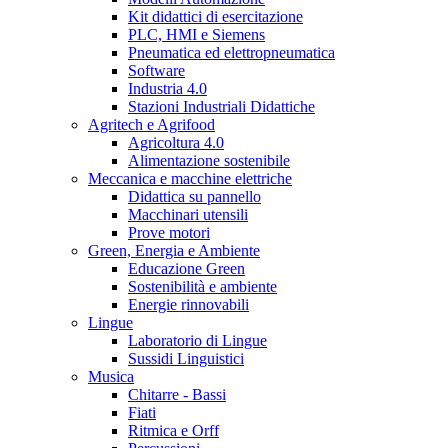
Kit didattici di esercitazione
PLC, HMI e Siemens
Pneumatica ed elettropneumatica
Software
Industria 4.0
Stazioni Industriali Didattiche
Agritech e Agrifood
Agricoltura 4.0
Alimentazione sostenibile
Meccanica e macchine elettriche
Didattica su pannello
Macchinari utensili
Prove motori
Green, Energia e Ambiente
Educazione Green
Sostenibilità e ambiente
Energie rinnovabili
Lingue
Laboratorio di Lingue
Sussidi Linguistici
Musica
Chitarre - Bassi
Fiati
Ritmica e Orff