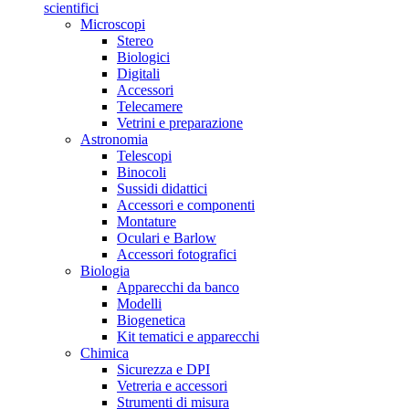
scientifici
Microscopi
Stereo
Biologici
Digitali
Accessori
Telecamere
Vetrini e preparazione
Astronomia
Telescopi
Binocoli
Sussidi didattici
Accessori e componenti
Montature
Oculari e Barlow
Accessori fotografici
Biologia
Apparecchi da banco
Modelli
Biogenetica
Kit tematici e apparecchi
Chimica
Sicurezza e DPI
Vetreria e accessori
Strumenti di misura