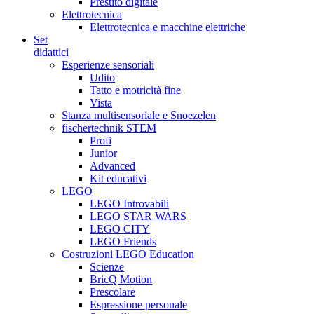
Prestito digitale
Elettrotecnica
Elettrotecnica e macchine elettriche
Set
didattici
Esperienze sensoriali
Udito
Tatto e motricità fine
Vista
Stanza multisensoriale e Snoezelen
fischertechnik STEM
Profi
Junior
Advanced
Kit educativi
LEGO
LEGO Introvabili
LEGO STAR WARS
LEGO CITY
LEGO Friends
Costruzioni LEGO Education
Scienze
BricQ Motion
Prescolare
Espressione personale