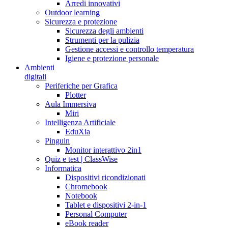
Arredi innovativi
Outdoor learning
Sicurezza e protezione
Sicurezza degli ambienti
Strumenti per la pulizia
Gestione accessi e controllo temperatura
Igiene e protezione personale
Ambienti
digitali
Periferiche per Grafica
Plotter
Aula Immersiva
Miri
Intelligenza Artificiale
EduXia
Pinguin
Monitor interattivo 2in1
Quiz e test | ClassWise
Informatica
Dispositivi ricondizionati
Chromebook
Notebook
Tablet e dispositivi 2-in-1
Personal Computer
eBook reader