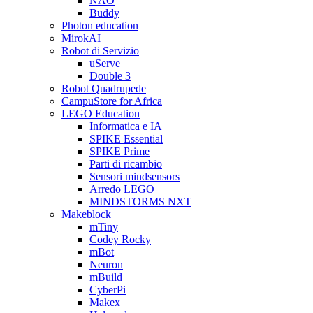
NAO
Buddy
Photon education
MirokAI
Robot di Servizio
uServe
Double 3
Robot Quadrupede
CampuStore for Africa
LEGO Education
Informatica e IA
SPIKE Essential
SPIKE Prime
Parti di ricambio
Sensori mindsensors
Arredo LEGO
MINDSTORMS NXT
Makeblock
mTiny
Codey Rocky
mBot
Neuron
mBuild
CyberPi
Makex