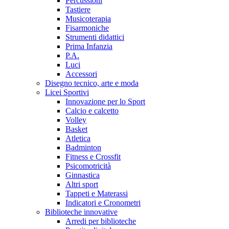
Percussioni
Tastiere
Musicoterapia
Fisarmoniche
Strumenti didattici
Prima Infanzia
P.A.
Luci
Accessori
Disegno tecnico, arte e moda
Licei Sportivi
Innovazione per lo Sport
Calcio e calcetto
Volley
Basket
Atletica
Badminton
Fitness e Crossfit
Psicomotricità
Ginnastica
Altri sport
Tappeti e Materassi
Indicatori e Cronometri
Biblioteche innovative
Arredi per biblioteche