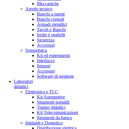
Meccaniche
Arredo tecnico
Banchi a parete
Banchi centrali
Armadi metallici
Tavoli e Banchi
Sedie e sgabelli
Sicurezza
Accessori
Sensoristica
Kit ed esperimenti
Interfacce
Sensori
Accessori
Software di gestione
Laboratori
didattici
Elettronica e TLC
Kit Automotive
Strumenti portatili
Trainer didattici
Kit Telecomunicazioni
Strumenti da banco
Impianti e Domotica
Distribuzione elettrica