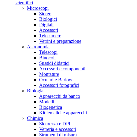
scientifici
Microscopi
Stereo
Biologici
Digitali
Accessori
Telecamere
Vetrini e preparazione
Astronomia
Telescopi
Binocoli
Sussidi didattici
Accessori e componenti
Montature
Oculari e Barlow
Accessori fotografici
Biologia
Apparecchi da banco
Modelli
Biogenetica
Kit tematici e apparecchi
Chimica
Sicurezza e DPI
Vetreria e accessori
Strumenti di misura