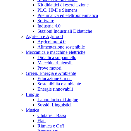
Kit didattici di esercitazione
PLC, HMI e Siemens
Pneumatica ed elettropneumatica
Software
Industria 4.0
Stazioni Industriali Didattiche
Agritech e Agrifood
Agricoltura 4.0
Alimentazione sostenibile
Meccanica e macchine elettriche
Didattica su pannello
Macchinari utensili
Prove motori
Green, Energia e Ambiente
Educazione Green
Sostenibilità e ambiente
Energie rinnovabili
Lingue
Laboratorio di Lingue
Sussidi Linguistici
Musica
Chitarre - Bassi
Fiati
Ritmica e Orff