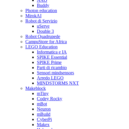
NAO
Buddy
Photon education
MirokAI
Robot di Servizio
uServe
Double 3
Robot Quadrupede
CampuStore for Africa
LEGO Education
Informatica e IA
SPIKE Essential
SPIKE Prime
Parti di ricambio
Sensori mindsensors
Arredo LEGO
MINDSTORMS NXT
Makeblock
mTiny
Codey Rocky
mBot
Neuron
mBuild
CyberPi
Makex