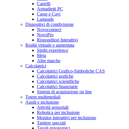
Carrelli
Armadietti PC
Casse e Cavi
Lampade
Dispositivi di condivisione
Novoconnect
NovoPro
Risponditori Interattivi
Realtà virtuale e aumentata
Simbi experience
Meta
Altre marche
Calcolatrici
Calcolatrici Grafico-Simboliche CAS
Calcolatrici grafiche
Calcolatrici scientifiche
Calcolatrici finanziarie
Sistemi di acquisizione on line
Totem multimediali
Ausili e inclusione
Attività sensoriali
Robotica per inclusione
Monitor interattivi per inclusione
Tastiere speciali
Tavoli ergonomici