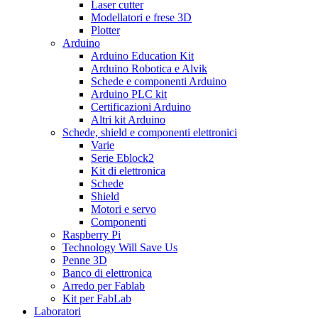
Laser cutter
Modellatori e frese 3D
Plotter
Arduino
Arduino Education Kit
Arduino Robotica e Alvik
Schede e componenti Arduino
Arduino PLC kit
Certificazioni Arduino
Altri kit Arduino
Schede, shield e componenti elettronici
Varie
Serie Eblock2
Kit di elettronica
Schede
Shield
Motori e servo
Componenti
Raspberry Pi
Technology Will Save Us
Penne 3D
Banco di elettronica
Arredo per Fablab
Kit per FabLab
Laboratori