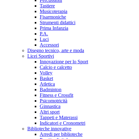
Percussioni
Tastiere
Musicoterapia
Fisarmoniche
Strumenti didattici
Prima Infanzia
P.A.
Luci
Accessori
Disegno tecnico, arte e moda
Licei Sportivi
Innovazione per lo Sport
Calcio e calcetto
Volley
Basket
Atletica
Badminton
Fitness e Crossfit
Psicomotricità
Ginnastica
Altri sport
Tappeti e Materassi
Indicatori e Cronometri
Biblioteche innovative
Arredi per biblioteche