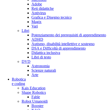
Adobe
Reti didattiche
Antivirus
Grafica e Disegno tecnico
Magix
Vari
Libri
Potenziamento dei prerequisiti di apprendimento
ADHD
Autismo, disabilità intellettive e sostegno
DSA e Difficoltà di apprendimento
Didattica inclusiva
Libri di testo
DVD
Astronomia
Scienze naturali
Arte
Robotica
e coding
Kais Education
Shape Robotics
Fable
Robot Umanoidi
Booster