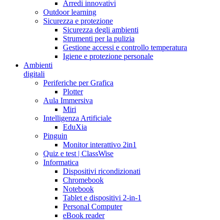
Arredi innovativi
Outdoor learning
Sicurezza e protezione
Sicurezza degli ambienti
Strumenti per la pulizia
Gestione accessi e controllo temperatura
Igiene e protezione personale
Ambienti
digitali
Periferiche per Grafica
Plotter
Aula Immersiva
Miri
Intelligenza Artificiale
EduXia
Pinguin
Monitor interattivo 2in1
Quiz e test | ClassWise
Informatica
Dispositivi ricondizionati
Chromebook
Notebook
Tablet e dispositivi 2-in-1
Personal Computer
eBook reader