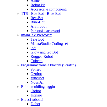
Halocode
Robot kit
Accessori e componenti
TTS - Bee-Bot - Blue-Bot
Bee-Bot
Blue-Bot
Altri robot
Percorsi e accessori
Infanzia e Prescolare
Tale-Bot
MatataStudio Coding set
indi
Glow and Go Bot
Rugged Robot
Cubetto
Programmazione a blocchi (Scratch)
Sphero
Ozobot
VinciBot
Nous AI
Robot multilinguaggio
iRobot
Intelino
Bracci robotici
Dobot