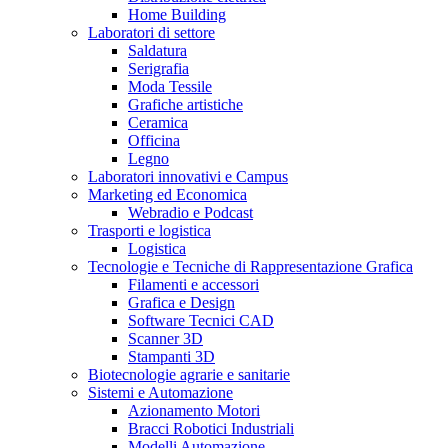
Home Building
Laboratori di settore
Saldatura
Serigrafia
Moda Tessile
Grafiche artistiche
Ceramica
Officina
Legno
Laboratori innovativi e Campus
Marketing ed Economica
Webradio e Podcast
Trasporti e logistica
Logistica
Tecnologie e Tecniche di Rappresentazione Grafica
Filamenti e accessori
Grafica e Design
Software Tecnici CAD
Scanner 3D
Stampanti 3D
Biotecnologie agrarie e sanitarie
Sistemi e Automazione
Azionamento Motori
Bracci Robotici Industriali
Modelli Automazione