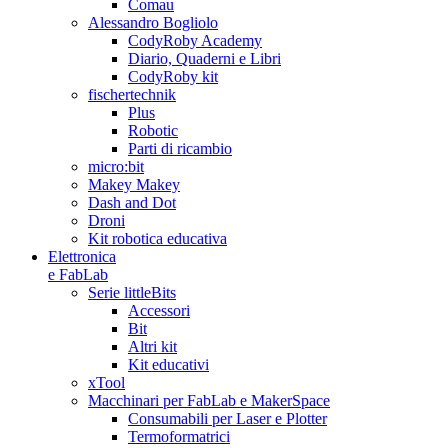
Comau
Alessandro Bogliolo
CodyRoby Academy
Diario, Quaderni e Libri
CodyRoby kit
fischertechnik
Plus
Robotic
Parti di ricambio
micro:bit
Makey Makey
Dash and Dot
Droni
Kit robotica educativa
Elettronica
e FabLab
Serie littleBits
Accessori
Bit
Altri kit
Kit educativi
xTool
Macchinari per FabLab e MakerSpace
Consumabili per Laser e Plotter
Termoformatrici