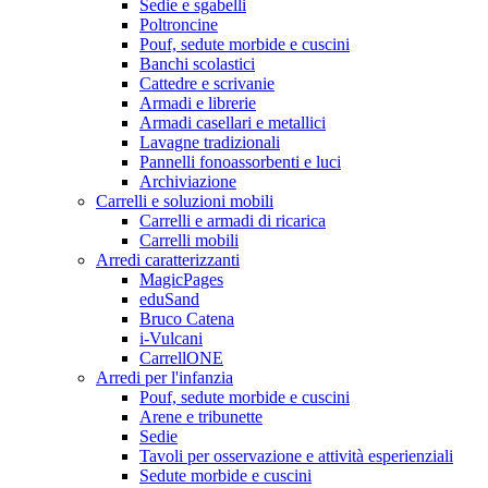
Sedie e sgabelli
Poltroncine
Pouf, sedute morbide e cuscini
Banchi scolastici
Cattedre e scrivanie
Armadi e librerie
Armadi casellari e metallici
Lavagne tradizionali
Pannelli fonoassorbenti e luci
Archiviazione
Carrelli e soluzioni mobili
Carrelli e armadi di ricarica
Carrelli mobili
Arredi caratterizzanti
MagicPages
eduSand
Bruco Catena
i-Vulcani
CarrellONE
Arredi per l'infanzia
Pouf, sedute morbide e cuscini
Arene e tribunette
Sedie
Tavoli per osservazione e attività esperienziali
Sedute morbide e cuscini