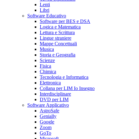
Lenti
Libri
Software Educativo
Software per BES e DSA
Logica e Matematica
Lettura e Scrittura
Lingue straniere
Mappe Concettuali
Musica
Storia e Geografia
Scienze
Fisica
Chimica
Tecnologia e Informatica
Elettronica
Collana per LIM Io Insegno
Interdisciplinare
DVD per LIM
Software Applicativo
AstroSafe
Genially
Google
Zoom
GoTo
Microsoft