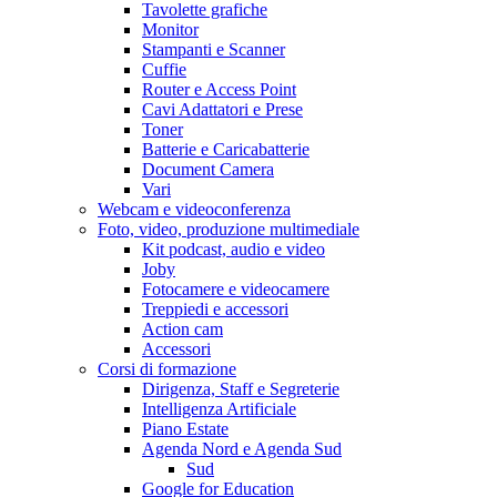
Tavolette grafiche
Monitor
Stampanti e Scanner
Cuffie
Router e Access Point
Cavi Adattatori e Prese
Toner
Batterie e Caricabatterie
Document Camera
Vari
Webcam e videoconferenza
Foto, video, produzione multimediale
Kit podcast, audio e video
Joby
Fotocamere e videocamere
Treppiedi e accessori
Action cam
Accessori
Corsi di formazione
Dirigenza, Staff e Segreterie
Intelligenza Artificiale
Piano Estate
Agenda Nord e Agenda Sud
Sud
Google for Education