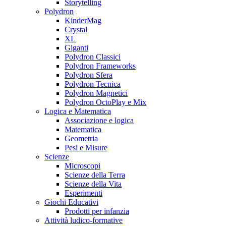
Storytelling
Polydron
KinderMag
Crystal
XL
Giganti
Polydron Classici
Polydron Frameworks
Polydron Sfera
Polydron Tecnica
Polydron Magnetici
Polydron OctoPlay e Mix
Logica e Matematica
Associazione e logica
Matematica
Geometria
Pesi e Misure
Scienze
Microscopi
Scienze della Terra
Scienze della Vita
Esperimenti
Giochi Educativi
Prodotti per infanzia
Attività ludico-formative