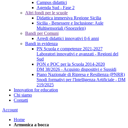
Campus didattici
Agenda Sud - Fase 2
Altri fondi per le scuole
Didattica immersiva Regione Sicilia
Sicilia - Benessere e Inclusione: Aule
Multisensoriali (Snoezelen)
Bandi per Comuni
Arredi didattici innovativi 0-6 anni
Bandi in evidenza
PN Scuola e competenze 2021-2027
Laboratori innovativi e avanzati - Regioni del
Sud
PON e POC per la Scuola 2014-2020
DM 38/2026 - Acquisto dispositivi e Sussidi
Piano Nazionale di Ripresa e Resilienza (PNRR)
Snodi formativi per l'Intelligenza Artificiale - DM
219/2025
Innovation for education
Chi siamo
Contatti
Account
Home
Armonica a bocca