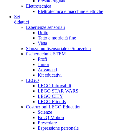
Prestito digitale
Elettrotecnica
Elettrotecnica e macchine elettriche
Set
didattici
Esperienze sensoriali
Udito
Tatto e motricità fine
Vista
Stanza multisensoriale e Snoezelen
fischertechnik STEM
Profi
Junior
Advanced
Kit educativi
LEGO
LEGO Introvabili
LEGO STAR WARS
LEGO CITY
LEGO Friends
Costruzioni LEGO Education
Scienze
BricQ Motion
Prescolare
Espressione personale