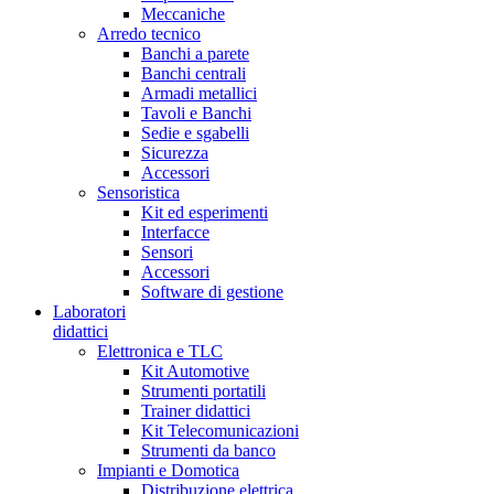
Meccaniche
Arredo tecnico
Banchi a parete
Banchi centrali
Armadi metallici
Tavoli e Banchi
Sedie e sgabelli
Sicurezza
Accessori
Sensoristica
Kit ed esperimenti
Interfacce
Sensori
Accessori
Software di gestione
Laboratori
didattici
Elettronica e TLC
Kit Automotive
Strumenti portatili
Trainer didattici
Kit Telecomunicazioni
Strumenti da banco
Impianti e Domotica
Distribuzione elettrica