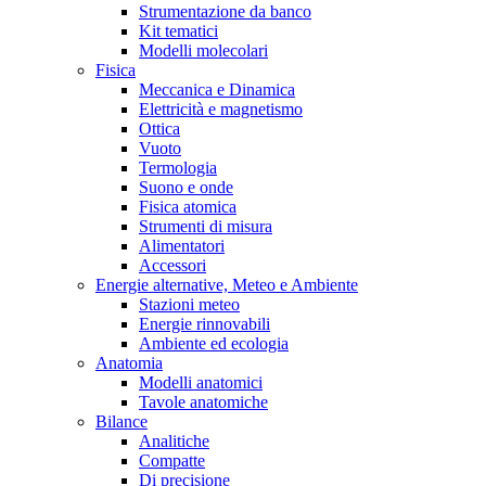
Strumentazione da banco
Kit tematici
Modelli molecolari
Fisica
Meccanica e Dinamica
Elettricità e magnetismo
Ottica
Vuoto
Termologia
Suono e onde
Fisica atomica
Strumenti di misura
Alimentatori
Accessori
Energie alternative, Meteo e Ambiente
Stazioni meteo
Energie rinnovabili
Ambiente ed ecologia
Anatomia
Modelli anatomici
Tavole anatomiche
Bilance
Analitiche
Compatte
Di precisione