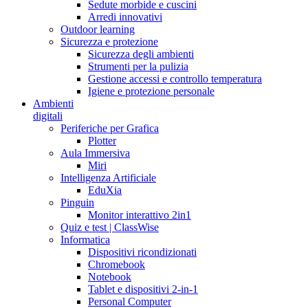
Sedute morbide e cuscini
Arredi innovativi
Outdoor learning
Sicurezza e protezione
Sicurezza degli ambienti
Strumenti per la pulizia
Gestione accessi e controllo temperatura
Igiene e protezione personale
Ambienti
digitali
Periferiche per Grafica
Plotter
Aula Immersiva
Miri
Intelligenza Artificiale
EduXia
Pinguin
Monitor interattivo 2in1
Quiz e test | ClassWise
Informatica
Dispositivi ricondizionati
Chromebook
Notebook
Tablet e dispositivi 2-in-1
Personal Computer