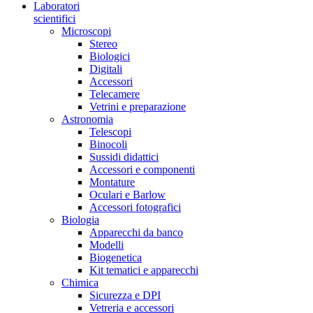
Laboratori
scientifici
Microscopi
Stereo
Biologici
Digitali
Accessori
Telecamere
Vetrini e preparazione
Astronomia
Telescopi
Binocoli
Sussidi didattici
Accessori e componenti
Montature
Oculari e Barlow
Accessori fotografici
Biologia
Apparecchi da banco
Modelli
Biogenetica
Kit tematici e apparecchi
Chimica
Sicurezza e DPI
Vetreria e accessori