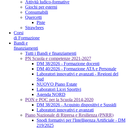
Attività ludico-formative
Giochi per esterni
Consumabili
Quercetti
Piste
Strawbees
Corsi
di Formazione
Bandi e
finanziamenti
Tutti i Bandi e finanziamenti
PN Scuola e competenze 2021-2027
DM 38/2026 - Formazione docenti
DM 40/2026 - Formazione ATA e Personale
Laboratori innovativi e avanzati - Regioni del
Sud
NUOVO Piano Estate
Laboratori Licei Sportivi
Agenda NORD
PON e POC per la Scuola 2014-2020
DM 38/2026 - Acquisto dispositivi e Sussidi
Laboratori innovativi e avanzati
Piano Nazionale di Ripresa e Resilienza (PNRR)
Snodi formativi per l'Intelligenza Artificiale - DM
219/2025