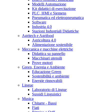
Modelli Automazione
Kit didattici di esercitazione
PLC, HMI e Siemens
Pneumatica ed elettropneumatica
Software
Industria 4.0
Stazioni Industriali Didattiche
Agritech e Agrifood
Agricoltura 4.0
Alimentazione sostenibile
Meccanica e macchine elettriche
Didattica su pannello
Macchinari utensili
Prove motori
Green, Energia e Ambiente
Educazione Green
Sostenibilità e ambiente
Energie rinnovabili
Lingue
Laboratorio di Lingue
Sussidi Linguistici
Musica
Chitarre - Bassi
Fiati