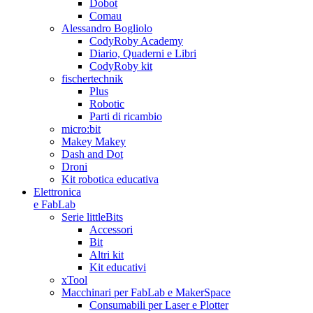
Dobot
Comau
Alessandro Bogliolo
CodyRoby Academy
Diario, Quaderni e Libri
CodyRoby kit
fischertechnik
Plus
Robotic
Parti di ricambio
micro:bit
Makey Makey
Dash and Dot
Droni
Kit robotica educativa
Elettronica
e FabLab
Serie littleBits
Accessori
Bit
Altri kit
Kit educativi
xTool
Macchinari per FabLab e MakerSpace
Consumabili per Laser e Plotter