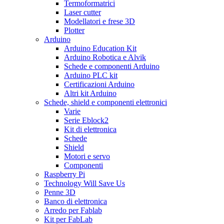
Termoformatrici
Laser cutter
Modellatori e frese 3D
Plotter
Arduino
Arduino Education Kit
Arduino Robotica e Alvik
Schede e componenti Arduino
Arduino PLC kit
Certificazioni Arduino
Altri kit Arduino
Schede, shield e componenti elettronici
Varie
Serie Eblock2
Kit di elettronica
Schede
Shield
Motori e servo
Componenti
Raspberry Pi
Technology Will Save Us
Penne 3D
Banco di elettronica
Arredo per Fablab
Kit per FabLab