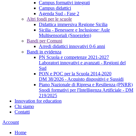
Campus formativi integrati
Campus didattici
Agenda Sud - Fase 2
Altri fondi per le scuole
Didattica immersiva Regione Sicilia
Sicilia - Benessere e Inclusione: Aule
Multisensoriali (Snoezelen)
Bandi per Comuni
Arredi didattici innovativi 0-6 anni
Bandi in evidenza
PN Scuola e competenze 2021-2027
Laboratori innovativi e avanzati - Regioni del
Sud
PON e POC per la Scuola 2014-2020
DM 38/2026 - Acquisto dispositivi e Sussidi
Piano Nazionale di Ripresa e Resilienza (PNRR)
Snodi formativi per l'Intelligenza Artificiale - DM
219/2025
Innovation for education
Chi siamo
Contatti
Account
Home