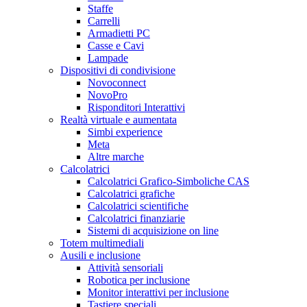
Staffe
Carrelli
Armadietti PC
Casse e Cavi
Lampade
Dispositivi di condivisione
Novoconnect
NovoPro
Risponditori Interattivi
Realtà virtuale e aumentata
Simbi experience
Meta
Altre marche
Calcolatrici
Calcolatrici Grafico-Simboliche CAS
Calcolatrici grafiche
Calcolatrici scientifiche
Calcolatrici finanziarie
Sistemi di acquisizione on line
Totem multimediali
Ausili e inclusione
Attività sensoriali
Robotica per inclusione
Monitor interattivi per inclusione
Tastiere speciali