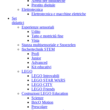
Arredi per biblioteche
Prestito digitale
Elettrotecnica
Elettrotecnica e macchine elettriche
Set
didattici
Esperienze sensoriali
Udito
Tatto e motricità fine
Vista
Stanza multisensoriale e Snoezelen
fischertechnik STEM
Profi
Junior
Advanced
Kit educativi
LEGO
LEGO Introvabili
LEGO STAR WARS
LEGO CITY
LEGO Friends
Costruzioni LEGO Education
Scienze
BricQ Motion
Prescolare