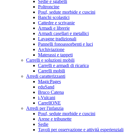
Sedie e sgabelli
Poltroncine
Pouf, sedute morbide e cuscini
Banchi scolastici
Cattedre e scrivanie
Armadi e librerie
Armadi casellari e metallici
Lavagne tradizionali
Pannelli fonoassorbenti e luci
Archiviazione
Materassi e tappeti
Carrelli e soluzioni mobili
Carrelli e armadi di ricarica
Carrelli mobili
Arredi caratterizzanti
MagicPages
eduSand
Bruco Catena
i-Vulcani
CarrellONE
Arredi per l'infanzia
Pouf, sedute morbide e cuscini
Arene e tribunette
Sedie
Tavoli per osservazione e attività esperienziali