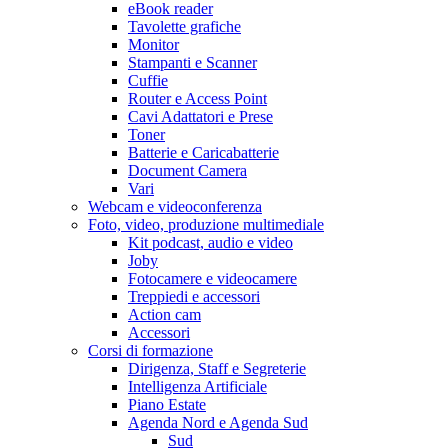
eBook reader
Tavolette grafiche
Monitor
Stampanti e Scanner
Cuffie
Router e Access Point
Cavi Adattatori e Prese
Toner
Batterie e Caricabatterie
Document Camera
Vari
Webcam e videoconferenza
Foto, video, produzione multimediale
Kit podcast, audio e video
Joby
Fotocamere e videocamere
Treppiedi e accessori
Action cam
Accessori
Corsi di formazione
Dirigenza, Staff e Segreterie
Intelligenza Artificiale
Piano Estate
Agenda Nord e Agenda Sud
Sud