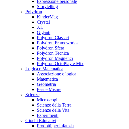
Espressione personale
Storytelling
Polydron
KinderMag
Crystal
XL
Giganti
Polydron Classici
Polydron Frameworks
Polydron Sfera
Polydron Tecnica
Polydron Magnetici
Polydron OctoPlay e Mix
Logica e Matematica
Associazione e logica
Matematica
Geometria
Pesi e Misure
Scienze
Microscopi
Scienze della Terra
Scienze della Vita
Esperimenti
Giochi Educativi
Prodotti per infanzia