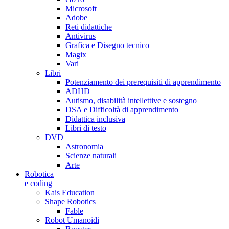
Microsoft
Adobe
Reti didattiche
Antivirus
Grafica e Disegno tecnico
Magix
Vari
Libri
Potenziamento dei prerequisiti di apprendimento
ADHD
Autismo, disabilità intellettive e sostegno
DSA e Difficoltà di apprendimento
Didattica inclusiva
Libri di testo
DVD
Astronomia
Scienze naturali
Arte
Robotica
e coding
Kais Education
Shape Robotics
Fable
Robot Umanoidi