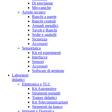
Di precisione
Meccaniche
Arredo tecnico
Banchi a parete
Banchi centrali
Armadi metallici
Tavoli e Banchi
Sedie e sgabelli
Sicurezza
Accessori
Sensoristica
Kit ed esperimenti
Interfacce
Sensori
Accessori
Software di gestione
Laboratori
didattici
Elettronica e TLC
Kit Automotive
Strumenti portatili
Trainer didattici
Kit Telecomunicazioni
Strumenti da banco
Impianti e Domotica