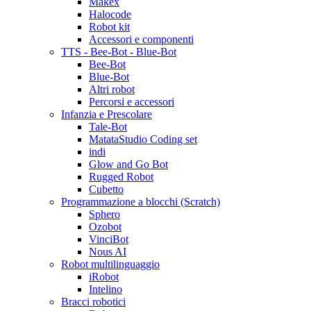
Makex
Halocode
Robot kit
Accessori e componenti
TTS - Bee-Bot - Blue-Bot
Bee-Bot
Blue-Bot
Altri robot
Percorsi e accessori
Infanzia e Prescolare
Tale-Bot
MatataStudio Coding set
indi
Glow and Go Bot
Rugged Robot
Cubetto
Programmazione a blocchi (Scratch)
Sphero
Ozobot
VinciBot
Nous AI
Robot multilinguaggio
iRobot
Intelino
Bracci robotici