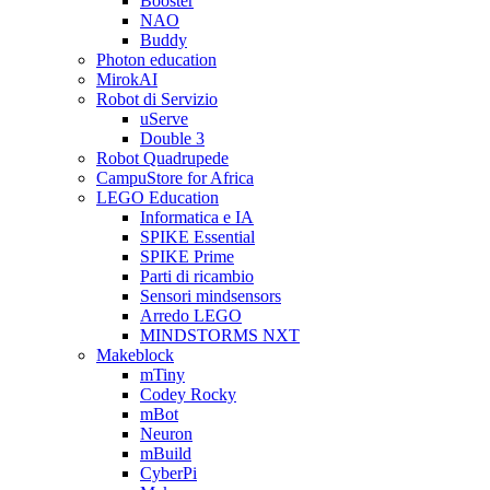
Booster
NAO
Buddy
Photon education
MirokAI
Robot di Servizio
uServe
Double 3
Robot Quadrupede
CampuStore for Africa
LEGO Education
Informatica e IA
SPIKE Essential
SPIKE Prime
Parti di ricambio
Sensori mindsensors
Arredo LEGO
MINDSTORMS NXT
Makeblock
mTiny
Codey Rocky
mBot
Neuron
mBuild
CyberPi