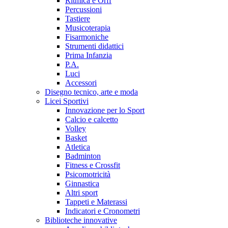
Ritmica e Orff
Percussioni
Tastiere
Musicoterapia
Fisarmoniche
Strumenti didattici
Prima Infanzia
P.A.
Luci
Accessori
Disegno tecnico, arte e moda
Licei Sportivi
Innovazione per lo Sport
Calcio e calcetto
Volley
Basket
Atletica
Badminton
Fitness e Crossfit
Psicomotricità
Ginnastica
Altri sport
Tappeti e Materassi
Indicatori e Cronometri
Biblioteche innovative