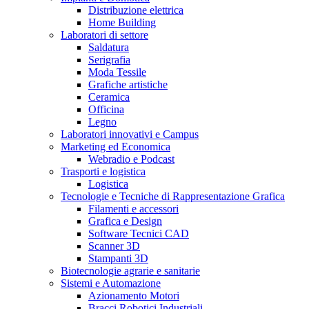
Distribuzione elettrica
Home Building
Laboratori di settore
Saldatura
Serigrafia
Moda Tessile
Grafiche artistiche
Ceramica
Officina
Legno
Laboratori innovativi e Campus
Marketing ed Economica
Webradio e Podcast
Trasporti e logistica
Logistica
Tecnologie e Tecniche di Rappresentazione Grafica
Filamenti e accessori
Grafica e Design
Software Tecnici CAD
Scanner 3D
Stampanti 3D
Biotecnologie agrarie e sanitarie
Sistemi e Automazione
Azionamento Motori
Bracci Robotici Industriali