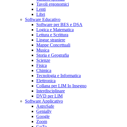
Tavoli ergonomici
Lenti
Libri
Software Educativo
Software per BES e DSA
Logica e Matematica
Lettura e Scrittura
Lingue straniere
Mappe Concettuali
Musica
Storia e Geografia
Scienze
Fisica
Chimica
Tecnologia e Informatica
Elettronica
Collana per LIM Io Insegno
Interdisciplinare
DVD per LIM
Software Applicativo
AstroSafe
Genially
Google
Zoom
GoTo