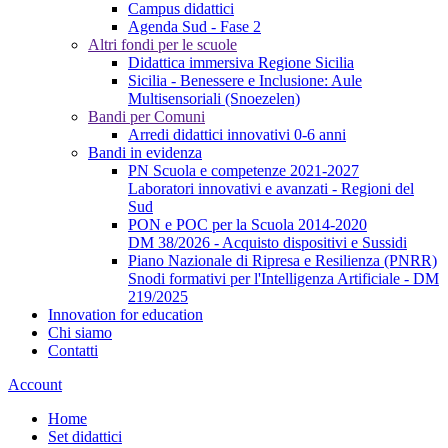
Campus didattici
Agenda Sud - Fase 2
Altri fondi per le scuole
Didattica immersiva Regione Sicilia
Sicilia - Benessere e Inclusione: Aule
Multisensoriali (Snoezelen)
Bandi per Comuni
Arredi didattici innovativi 0-6 anni
Bandi in evidenza
PN Scuola e competenze 2021-2027
Laboratori innovativi e avanzati - Regioni del
Sud
PON e POC per la Scuola 2014-2020
DM 38/2026 - Acquisto dispositivi e Sussidi
Piano Nazionale di Ripresa e Resilienza (PNRR)
Snodi formativi per l'Intelligenza Artificiale - DM
219/2025
Innovation for education
Chi siamo
Contatti
Account
Home
Set didattici