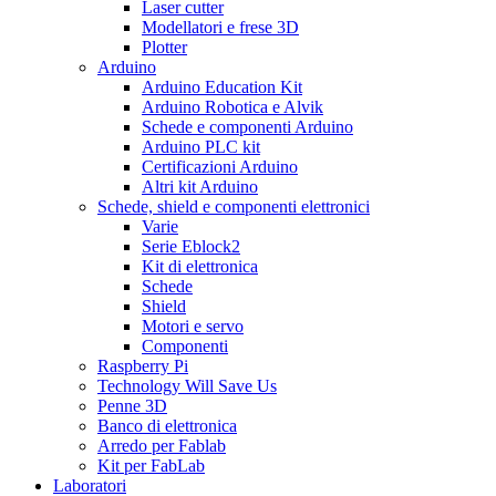
Laser cutter
Modellatori e frese 3D
Plotter
Arduino
Arduino Education Kit
Arduino Robotica e Alvik
Schede e componenti Arduino
Arduino PLC kit
Certificazioni Arduino
Altri kit Arduino
Schede, shield e componenti elettronici
Varie
Serie Eblock2
Kit di elettronica
Schede
Shield
Motori e servo
Componenti
Raspberry Pi
Technology Will Save Us
Penne 3D
Banco di elettronica
Arredo per Fablab
Kit per FabLab
Laboratori