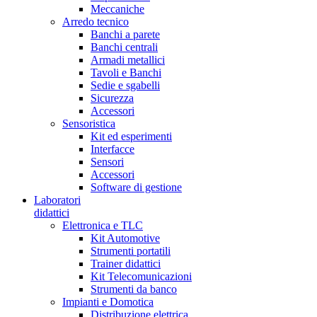
Meccaniche
Arredo tecnico
Banchi a parete
Banchi centrali
Armadi metallici
Tavoli e Banchi
Sedie e sgabelli
Sicurezza
Accessori
Sensoristica
Kit ed esperimenti
Interfacce
Sensori
Accessori
Software di gestione
Laboratori
didattici
Elettronica e TLC
Kit Automotive
Strumenti portatili
Trainer didattici
Kit Telecomunicazioni
Strumenti da banco
Impianti e Domotica
Distribuzione elettrica