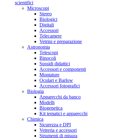
scientifici
Microscopi
Stereo
Biologici
Digitali
Accessori
Telecamere
Vetrini e preparazione
Astronomia
Telescopi
Binocoli
Sussidi didattici
Accessori e componenti
Montature
Oculari e Barlow
Accessori fotografici
Biologia
Apparecchi da banco
Modelli
Biogenetica
Kit tematici e apparecchi
Chimica
Sicurezza e DPI
Vetreria e accessori
Strumenti di misura