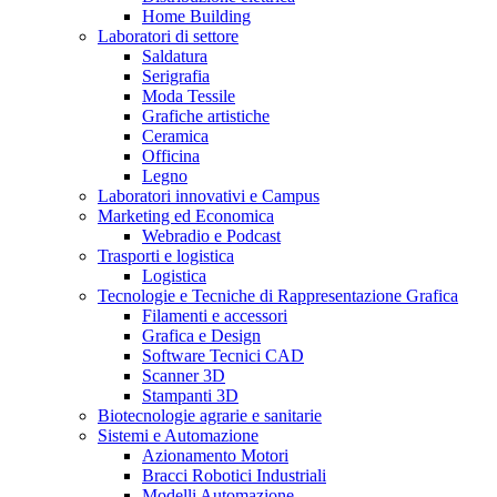
Home Building
Laboratori di settore
Saldatura
Serigrafia
Moda Tessile
Grafiche artistiche
Ceramica
Officina
Legno
Laboratori innovativi e Campus
Marketing ed Economica
Webradio e Podcast
Trasporti e logistica
Logistica
Tecnologie e Tecniche di Rappresentazione Grafica
Filamenti e accessori
Grafica e Design
Software Tecnici CAD
Scanner 3D
Stampanti 3D
Biotecnologie agrarie e sanitarie
Sistemi e Automazione
Azionamento Motori
Bracci Robotici Industriali
Modelli Automazione