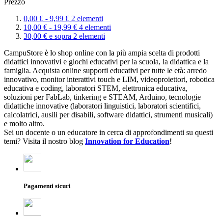
Prezzo
0,
00
€
-
9,
99
€
2
elementi
10,
00
€
-
19,
99
€
4
elementi
30,
00
€
e sopra
2
elementi
CampuStore è lo shop online con la più ampia scelta di prodotti
didattici innovativi e giochi educativi per la scuola, la didattica e la
famiglia. Acquista online supporti educativi per tutte le età: arredo
innovativo, monitor interattivi touch e LIM, videoproiettori, robotica
educativa e coding, laboratori STEM, elettronica educativa,
soluzioni per FabLab, tinkering e STEAM, Arduino, tecnologie
didattiche innovative (laboratori linguistici, laboratori scientifici,
calcolatrici, ausili per disabili, software didattici, strumenti musicali)
e molto altro.
Sei un docente o un educatore in cerca di approfondimenti su questi
temi? Visita il nostro blog
Innovation for Education
!
Pagamenti sicuri