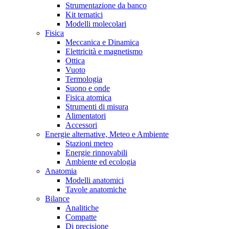
Strumentazione da banco
Kit tematici
Modelli molecolari
Fisica
Meccanica e Dinamica
Elettricità e magnetismo
Ottica
Vuoto
Termologia
Suono e onde
Fisica atomica
Strumenti di misura
Alimentatori
Accessori
Energie alternative, Meteo e Ambiente
Stazioni meteo
Energie rinnovabili
Ambiente ed ecologia
Anatomia
Modelli anatomici
Tavole anatomiche
Bilance
Analitiche
Compatte
Di precisione