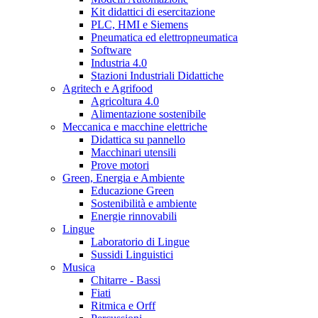
Kit didattici di esercitazione
PLC, HMI e Siemens
Pneumatica ed elettropneumatica
Software
Industria 4.0
Stazioni Industriali Didattiche
Agritech e Agrifood
Agricoltura 4.0
Alimentazione sostenibile
Meccanica e macchine elettriche
Didattica su pannello
Macchinari utensili
Prove motori
Green, Energia e Ambiente
Educazione Green
Sostenibilità e ambiente
Energie rinnovabili
Lingue
Laboratorio di Lingue
Sussidi Linguistici
Musica
Chitarre - Bassi
Fiati
Ritmica e Orff