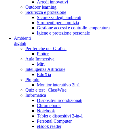
Arredi innovativi
Outdoor learning
Sicurezza e protezione
Sicurezza degli ambienti
Strumenti per la pulizia
Gestione accessi e controllo temperatura
Igiene e protezione personale
Ambienti
digitali
Periferiche per Grafica
Plotter
Aula Immersiva
Miri
Intelligenza Artificiale
EduXia
Pinguin
Monitor interattivo 2in1
Quiz e test | ClassWise
Informatica
Dispositivi ricondizionati
Chromebook
Notebook
Tablet e dispositivi 2-in-1
Personal Computer
eBook reader