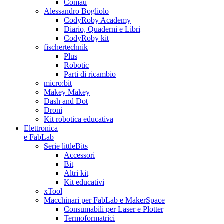
Comau
Alessandro Bogliolo
CodyRoby Academy
Diario, Quaderni e Libri
CodyRoby kit
fischertechnik
Plus
Robotic
Parti di ricambio
micro:bit
Makey Makey
Dash and Dot
Droni
Kit robotica educativa
Elettronica
e FabLab
Serie littleBits
Accessori
Bit
Altri kit
Kit educativi
xTool
Macchinari per FabLab e MakerSpace
Consumabili per Laser e Plotter
Termoformatrici