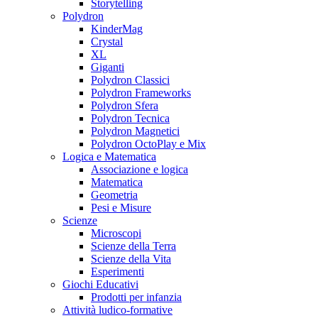
Storytelling
Polydron
KinderMag
Crystal
XL
Giganti
Polydron Classici
Polydron Frameworks
Polydron Sfera
Polydron Tecnica
Polydron Magnetici
Polydron OctoPlay e Mix
Logica e Matematica
Associazione e logica
Matematica
Geometria
Pesi e Misure
Scienze
Microscopi
Scienze della Terra
Scienze della Vita
Esperimenti
Giochi Educativi
Prodotti per infanzia
Attività ludico-formative