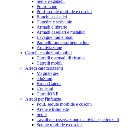
Sedie e sgabelli
Poltroncine
Pouf, sedute morbide e cuscini
Banchi scolastici
Cattedre e scrivanie
Armadi e librerie
Armadi casellari e metallici
Lavagne tradizionali
Pannelli fonoassorbenti e luci
Archiviazione
Carrelli e soluzioni mobili
Carrelli e armadi di ricarica
Carrelli mobili
Arredi caratterizzanti
MagicPages
eduSand
Bruco Catena
i-Vulcani
CarrellONE
Arredi per l'infanzia
Pouf, sedute morbide e cuscini
Arene e tribunette
Sedie
Tavoli per osservazione e attività esperienziali
Sedute morbide e cuscini