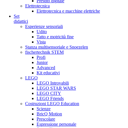
Prestito digitale
Elettrotecnica
Elettrotecnica e macchine elettriche
Set
didattici
Esperienze sensoriali
Udito
Tatto e motricità fine
Vista
Stanza multisensoriale e Snoezelen
fischertechnik STEM
Profi
Junior
Advanced
Kit educativi
LEGO
LEGO Introvabili
LEGO STAR WARS
LEGO CITY
LEGO Friends
Costruzioni LEGO Education
Scienze
BricQ Motion
Prescolare
Espressione personale