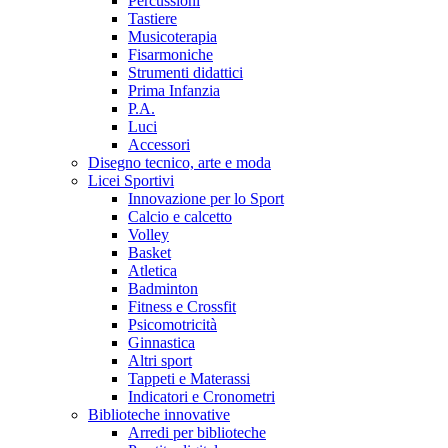
Percussioni
Tastiere
Musicoterapia
Fisarmoniche
Strumenti didattici
Prima Infanzia
P.A.
Luci
Accessori
Disegno tecnico, arte e moda
Licei Sportivi
Innovazione per lo Sport
Calcio e calcetto
Volley
Basket
Atletica
Badminton
Fitness e Crossfit
Psicomotricità
Ginnastica
Altri sport
Tappeti e Materassi
Indicatori e Cronometri
Biblioteche innovative
Arredi per biblioteche