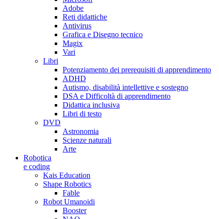
Adobe
Reti didattiche
Antivirus
Grafica e Disegno tecnico
Magix
Vari
Libri
Potenziamento dei prerequisiti di apprendimento
ADHD
Autismo, disabilità intellettive e sostegno
DSA e Difficoltà di apprendimento
Didattica inclusiva
Libri di testo
DVD
Astronomia
Scienze naturali
Arte
Robotica
e coding
Kais Education
Shape Robotics
Fable
Robot Umanoidi
Booster