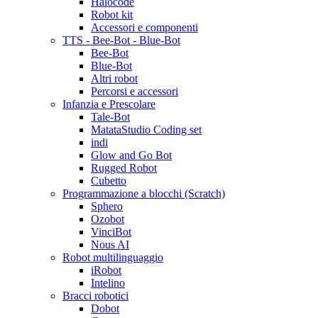
Halocode
Robot kit
Accessori e componenti
TTS - Bee-Bot - Blue-Bot
Bee-Bot
Blue-Bot
Altri robot
Percorsi e accessori
Infanzia e Prescolare
Tale-Bot
MatataStudio Coding set
indi
Glow and Go Bot
Rugged Robot
Cubetto
Programmazione a blocchi (Scratch)
Sphero
Ozobot
VinciBot
Nous AI
Robot multilinguaggio
iRobot
Intelino
Bracci robotici
Dobot