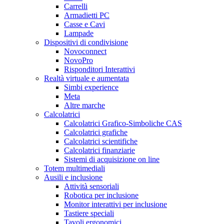
Carrelli
Armadietti PC
Casse e Cavi
Lampade
Dispositivi di condivisione
Novoconnect
NovoPro
Risponditori Interattivi
Realtà virtuale e aumentata
Simbi experience
Meta
Altre marche
Calcolatrici
Calcolatrici Grafico-Simboliche CAS
Calcolatrici grafiche
Calcolatrici scientifiche
Calcolatrici finanziarie
Sistemi di acquisizione on line
Totem multimediali
Ausili e inclusione
Attività sensoriali
Robotica per inclusione
Monitor interattivi per inclusione
Tastiere speciali
Tavoli ergonomici