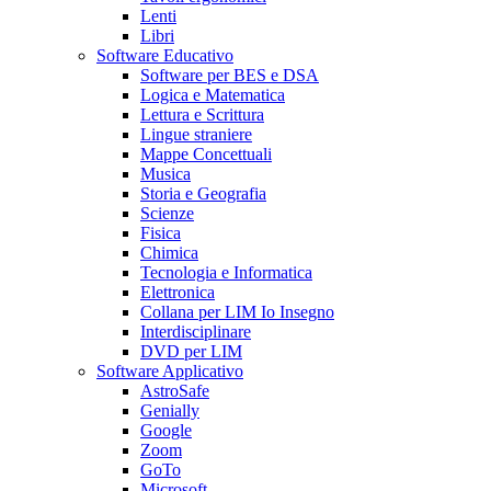
Lenti
Libri
Software Educativo
Software per BES e DSA
Logica e Matematica
Lettura e Scrittura
Lingue straniere
Mappe Concettuali
Musica
Storia e Geografia
Scienze
Fisica
Chimica
Tecnologia e Informatica
Elettronica
Collana per LIM Io Insegno
Interdisciplinare
DVD per LIM
Software Applicativo
AstroSafe
Genially
Google
Zoom
GoTo
Microsoft