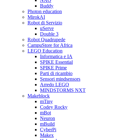
NAO
Buddy
Photon education
MirokAI
Robot di Servizio
uServe
Double 3
Robot Quadrupede
CampuStore for Africa
LEGO Education
Informatica e IA
SPIKE Essential
SPIKE Prime
Parti di ricambio
Sensori mindsensors
Arredo LEGO
MINDSTORMS NXT
Makeblock
mTiny
Codey Rocky
mBot
Neuron
mBuild
CyberPi
Makex