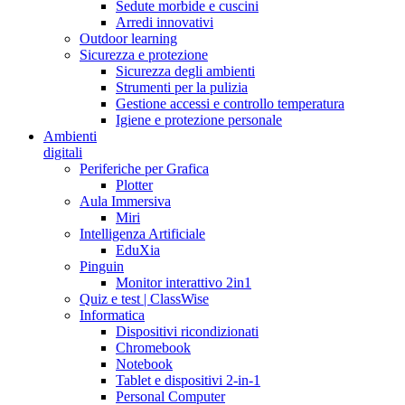
Sedute morbide e cuscini
Arredi innovativi
Outdoor learning
Sicurezza e protezione
Sicurezza degli ambienti
Strumenti per la pulizia
Gestione accessi e controllo temperatura
Igiene e protezione personale
Ambienti
digitali
Periferiche per Grafica
Plotter
Aula Immersiva
Miri
Intelligenza Artificiale
EduXia
Pinguin
Monitor interattivo 2in1
Quiz e test | ClassWise
Informatica
Dispositivi ricondizionati
Chromebook
Notebook
Tablet e dispositivi 2-in-1
Personal Computer