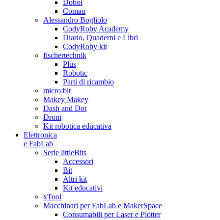
Dobot
Comau
Alessandro Bogliolo
CodyRoby Academy
Diario, Quaderni e Libri
CodyRoby kit
fischertechnik
Plus
Robotic
Parti di ricambio
micro:bit
Makey Makey
Dash and Dot
Droni
Kit robotica educativa
Elettronica
e FabLab
Serie littleBits
Accessori
Bit
Altri kit
Kit educativi
xTool
Macchinari per FabLab e MakerSpace
Consumabili per Laser e Plotter