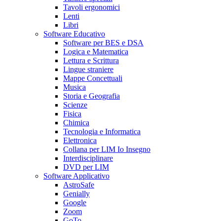
Tavoli ergonomici
Lenti
Libri
Software Educativo
Software per BES e DSA
Logica e Matematica
Lettura e Scrittura
Lingue straniere
Mappe Concettuali
Musica
Storia e Geografia
Scienze
Fisica
Chimica
Tecnologia e Informatica
Elettronica
Collana per LIM Io Insegno
Interdisciplinare
DVD per LIM
Software Applicativo
AstroSafe
Genially
Google
Zoom
GoTo