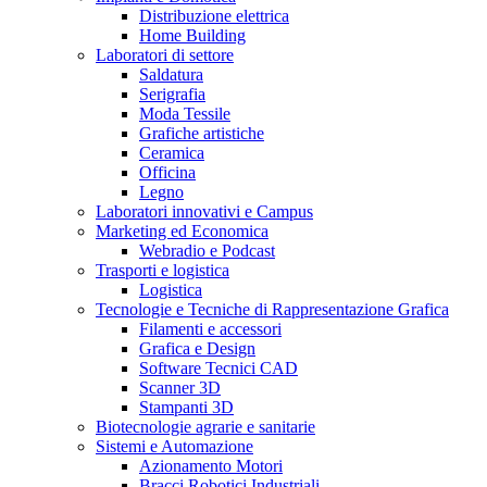
Distribuzione elettrica
Home Building
Laboratori di settore
Saldatura
Serigrafia
Moda Tessile
Grafiche artistiche
Ceramica
Officina
Legno
Laboratori innovativi e Campus
Marketing ed Economica
Webradio e Podcast
Trasporti e logistica
Logistica
Tecnologie e Tecniche di Rappresentazione Grafica
Filamenti e accessori
Grafica e Design
Software Tecnici CAD
Scanner 3D
Stampanti 3D
Biotecnologie agrarie e sanitarie
Sistemi e Automazione
Azionamento Motori
Bracci Robotici Industriali