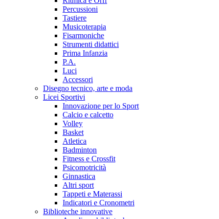
Ritmica e Orff
Percussioni
Tastiere
Musicoterapia
Fisarmoniche
Strumenti didattici
Prima Infanzia
P.A.
Luci
Accessori
Disegno tecnico, arte e moda
Licei Sportivi
Innovazione per lo Sport
Calcio e calcetto
Volley
Basket
Atletica
Badminton
Fitness e Crossfit
Psicomotricità
Ginnastica
Altri sport
Tappeti e Materassi
Indicatori e Cronometri
Biblioteche innovative