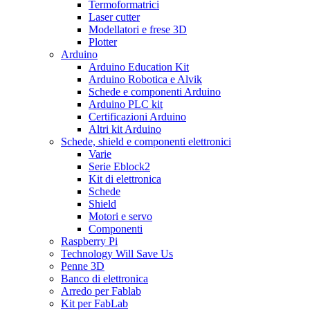
Termoformatrici
Laser cutter
Modellatori e frese 3D
Plotter
Arduino
Arduino Education Kit
Arduino Robotica e Alvik
Schede e componenti Arduino
Arduino PLC kit
Certificazioni Arduino
Altri kit Arduino
Schede, shield e componenti elettronici
Varie
Serie Eblock2
Kit di elettronica
Schede
Shield
Motori e servo
Componenti
Raspberry Pi
Technology Will Save Us
Penne 3D
Banco di elettronica
Arredo per Fablab
Kit per FabLab