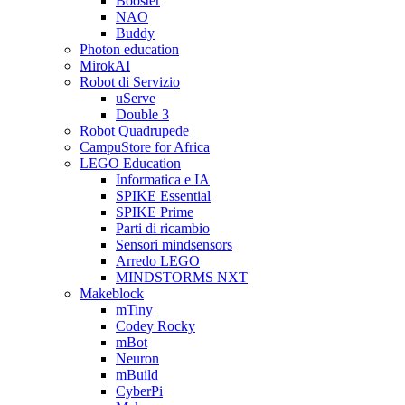
Booster
NAO
Buddy
Photon education
MirokAI
Robot di Servizio
uServe
Double 3
Robot Quadrupede
CampuStore for Africa
LEGO Education
Informatica e IA
SPIKE Essential
SPIKE Prime
Parti di ricambio
Sensori mindsensors
Arredo LEGO
MINDSTORMS NXT
Makeblock
mTiny
Codey Rocky
mBot
Neuron
mBuild
CyberPi