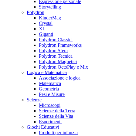
Espressione personale
Storytelling
Polydron
KinderMag
Crystal
XL
Giganti
Polydron Classici
Polydron Frameworks
Polydron Sfera
Polydron Tecnica
Polydron Magnetici
Polydron OctoPlay e Mix
Logica e Matematica
Associazione e logica
Matematica
Geometria
Pesi e Misure
Scienze
Microscopi
Scienze della Terra
Scienze della Vita
Esperimenti
Giochi Educativi
Prodotti per infanzia