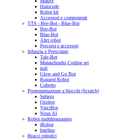
Makex
Halocode
Robot kit
Accessori e componenti
TTS - Bee-Bot - Blue-Bot
Bee-Bot
Blue-Bot
Altri robot
Percorsi e accessori
Infanzia e Prescolare
Tale-Bot
MatataStudio Coding set
indi
Glow and Go Bot
Rugged Robot
Cubetto
Programmazione a blocchi (Scratch)
Sphero
Ozobot
VinciBot
Nous AI
Robot multilinguaggio
iRobot
Intelino
Bracci robotici