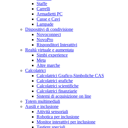
Staffe
Carrelli
Armadietti PC
Casse e Cavi
Lampade
Dispositivi di condivisione
Novoconnect
NovoPro
Risponditori Interattivi
Realtà virtuale e aumentata
Simbi experience
Meta
Altre marche
Calcolatrici
Calcolatrici Grafico-Simboliche CAS
Calcolatrici grafiche
Calcolatrici scientifiche
Calcolatrici finanziarie
Sistemi di acquisizione on line
Totem multimediali
Ausili e inclusione
Attività sensoriali
Robotica per inclusione
Monitor interattivi per inclusione
Tastiere speciali