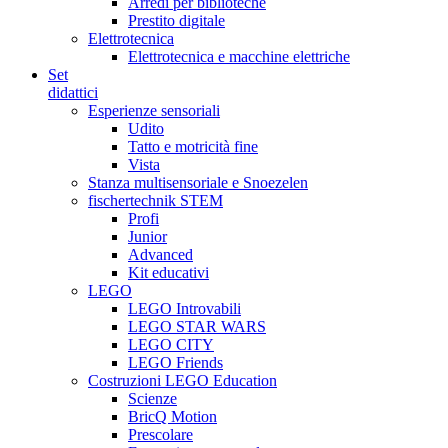
Arredi per biblioteche
Prestito digitale
Elettrotecnica
Elettrotecnica e macchine elettriche
Set
didattici
Esperienze sensoriali
Udito
Tatto e motricità fine
Vista
Stanza multisensoriale e Snoezelen
fischertechnik STEM
Profi
Junior
Advanced
Kit educativi
LEGO
LEGO Introvabili
LEGO STAR WARS
LEGO CITY
LEGO Friends
Costruzioni LEGO Education
Scienze
BricQ Motion
Prescolare