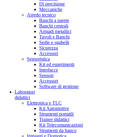
Di precisione
Meccaniche
Arredo tecnico
Banchi a parete
Banchi centrali
Armadi metallici
Tavoli e Banchi
Sedie e sgabelli
Sicurezza
Accessori
Sensoristica
Kit ed esperimenti
Interfacce
Sensori
Accessori
Software di gestione
Laboratori
didattici
Elettronica e TLC
Kit Automotive
Strumenti portatili
Trainer didattici
Kit Telecomunicazioni
Strumenti da banco
Impianti e Domotica