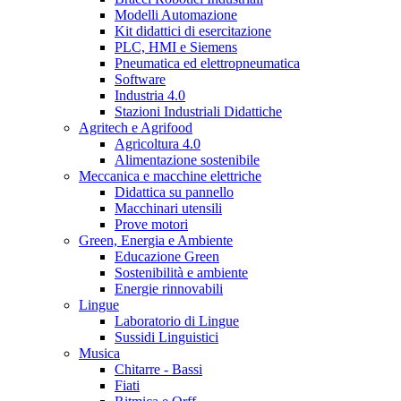
Modelli Automazione
Kit didattici di esercitazione
PLC, HMI e Siemens
Pneumatica ed elettropneumatica
Software
Industria 4.0
Stazioni Industriali Didattiche
Agritech e Agrifood
Agricoltura 4.0
Alimentazione sostenibile
Meccanica e macchine elettriche
Didattica su pannello
Macchinari utensili
Prove motori
Green, Energia e Ambiente
Educazione Green
Sostenibilità e ambiente
Energie rinnovabili
Lingue
Laboratorio di Lingue
Sussidi Linguistici
Musica
Chitarre - Bassi
Fiati