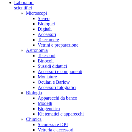
Laboratori
scientifici
Microscopi
Stereo
Biologici
Digitali
Accessori
Telecamere
Vetrini e preparazione
Astronomia
Telescopi
Binocoli
Sussidi didattici
Accessori e componenti
Montature
Oculari e Barlow
Accessori fotografici
Biologia
Apparecchi da banco
Modelli
Biogenetica
Kit tematici e apparecchi
Chimica
Sicurezza e DPI
Vetreria e accessori