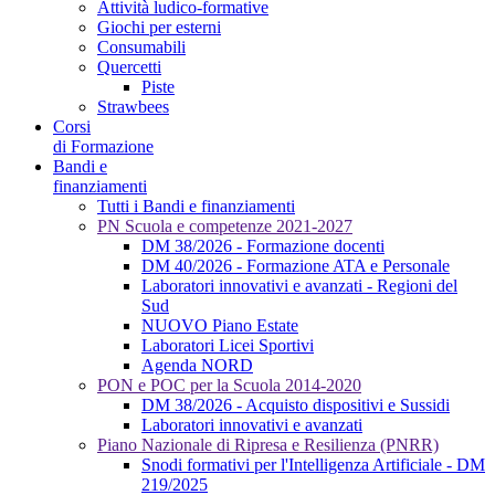
Attività ludico-formative
Giochi per esterni
Consumabili
Quercetti
Piste
Strawbees
Corsi
di Formazione
Bandi e
finanziamenti
Tutti i Bandi e finanziamenti
PN Scuola e competenze 2021-2027
DM 38/2026 - Formazione docenti
DM 40/2026 - Formazione ATA e Personale
Laboratori innovativi e avanzati - Regioni del
Sud
NUOVO Piano Estate
Laboratori Licei Sportivi
Agenda NORD
PON e POC per la Scuola 2014-2020
DM 38/2026 - Acquisto dispositivi e Sussidi
Laboratori innovativi e avanzati
Piano Nazionale di Ripresa e Resilienza (PNRR)
Snodi formativi per l'Intelligenza Artificiale - DM
219/2025