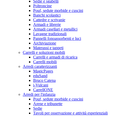
Sedie e sgabelli
Poltroncine
Pouf, sedute morbide e cuscini
Banchi scolastici
Cattedre e scrivanie
Armadi e librerie
Armadi casellari e metallici
Lavagne tradizionali
Pannelli fonoassorbenti e luci
Archiviazione
Materassi e tappeti
Carrelli e soluzioni mobili
Carrelli e armadi di ricarica
Carrelli mobili
Arredi caratterizzanti
MagicPages
eduSand
Bruco Catena
i-Vulcani
CarrellONE
Arredi per l'infanzia
Pouf, sedute morbide e cuscini
Arene e tribunette
Sedie
Tavoli per osservazione e attività esperienziali