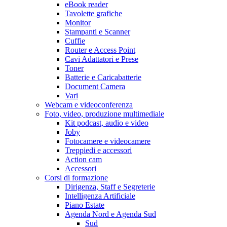
eBook reader
Tavolette grafiche
Monitor
Stampanti e Scanner
Cuffie
Router e Access Point
Cavi Adattatori e Prese
Toner
Batterie e Caricabatterie
Document Camera
Vari
Webcam e videoconferenza
Foto, video, produzione multimediale
Kit podcast, audio e video
Joby
Fotocamere e videocamere
Treppiedi e accessori
Action cam
Accessori
Corsi di formazione
Dirigenza, Staff e Segreterie
Intelligenza Artificiale
Piano Estate
Agenda Nord e Agenda Sud
Sud