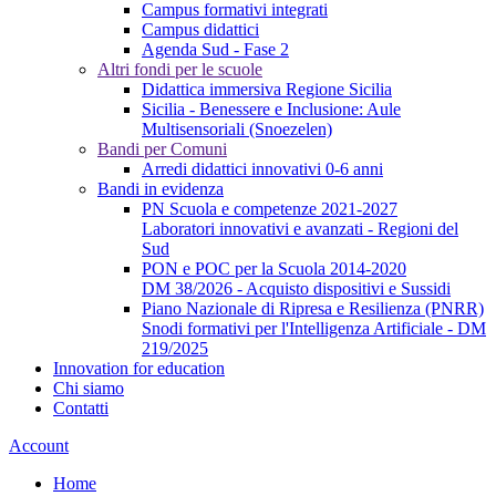
Campus formativi integrati
Campus didattici
Agenda Sud - Fase 2
Altri fondi per le scuole
Didattica immersiva Regione Sicilia
Sicilia - Benessere e Inclusione: Aule
Multisensoriali (Snoezelen)
Bandi per Comuni
Arredi didattici innovativi 0-6 anni
Bandi in evidenza
PN Scuola e competenze 2021-2027
Laboratori innovativi e avanzati - Regioni del
Sud
PON e POC per la Scuola 2014-2020
DM 38/2026 - Acquisto dispositivi e Sussidi
Piano Nazionale di Ripresa e Resilienza (PNRR)
Snodi formativi per l'Intelligenza Artificiale - DM
219/2025
Innovation for education
Chi siamo
Contatti
Account
Home