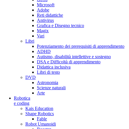
Microsoft
Adobe
Reti didattiche
Antivirus
Grafica e Disegno tecnico
Magix
Vari
Libri
Potenziamento dei prerequisiti di apprendimento
ADHD
Autismo, disabilità intellettive e sostegno
DSA e Difficoltà di apprendimento
Didattica inclusiva
Libri di testo
DVD
Astronomia
Scienze naturali
Arte
Robotica
e coding
Kais Education
Shape Robotics
Fable
Robot Umanoidi