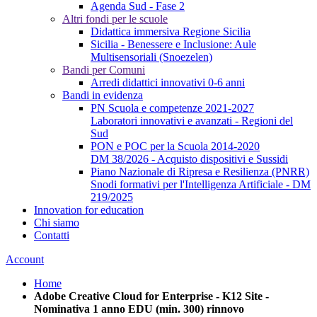
Agenda Sud - Fase 2
Altri fondi per le scuole
Didattica immersiva Regione Sicilia
Sicilia - Benessere e Inclusione: Aule
Multisensoriali (Snoezelen)
Bandi per Comuni
Arredi didattici innovativi 0-6 anni
Bandi in evidenza
PN Scuola e competenze 2021-2027
Laboratori innovativi e avanzati - Regioni del
Sud
PON e POC per la Scuola 2014-2020
DM 38/2026 - Acquisto dispositivi e Sussidi
Piano Nazionale di Ripresa e Resilienza (PNRR)
Snodi formativi per l'Intelligenza Artificiale - DM
219/2025
Innovation for education
Chi siamo
Contatti
Account
Home
Adobe Creative Cloud for Enterprise - K12 Site -
Nominativa 1 anno EDU (min. 300) rinnovo