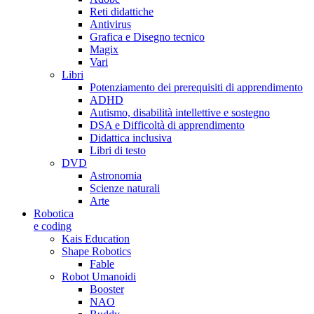
Reti didattiche
Antivirus
Grafica e Disegno tecnico
Magix
Vari
Libri
Potenziamento dei prerequisiti di apprendimento
ADHD
Autismo, disabilità intellettive e sostegno
DSA e Difficoltà di apprendimento
Didattica inclusiva
Libri di testo
DVD
Astronomia
Scienze naturali
Arte
Robotica
e coding
Kais Education
Shape Robotics
Fable
Robot Umanoidi
Booster
NAO