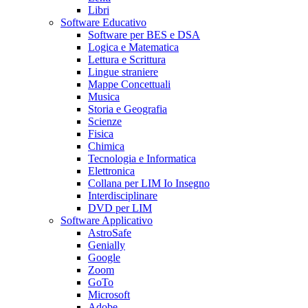
Libri
Software Educativo
Software per BES e DSA
Logica e Matematica
Lettura e Scrittura
Lingue straniere
Mappe Concettuali
Musica
Storia e Geografia
Scienze
Fisica
Chimica
Tecnologia e Informatica
Elettronica
Collana per LIM Io Insegno
Interdisciplinare
DVD per LIM
Software Applicativo
AstroSafe
Genially
Google
Zoom
GoTo
Microsoft
Adobe