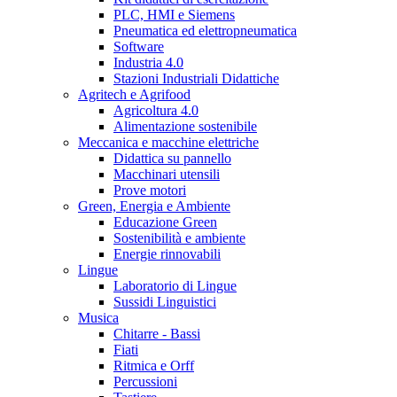
PLC, HMI e Siemens
Pneumatica ed elettropneumatica
Software
Industria 4.0
Stazioni Industriali Didattiche
Agritech e Agrifood
Agricoltura 4.0
Alimentazione sostenibile
Meccanica e macchine elettriche
Didattica su pannello
Macchinari utensili
Prove motori
Green, Energia e Ambiente
Educazione Green
Sostenibilità e ambiente
Energie rinnovabili
Lingue
Laboratorio di Lingue
Sussidi Linguistici
Musica
Chitarre - Bassi
Fiati
Ritmica e Orff
Percussioni