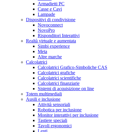
Armadietti PC
Casse e Cavi
Lampade
Dispositivi di condivisione
Novoconnect
NovoPro
Risponditori Interattivi
Realtà virtuale e aumentata
Simbi experience
Meta
Altre marche
Calcolatrici
Calcolatrici Grafico-Simboliche CAS
Calcolatrici grafiche
Calcolatrici scientifiche
Calcolatrici finanziarie
Sistemi di acquisizione on line
Totem multimediali
Ausili e inclusione
Attività sensoriali
Robotica per inclusione
Monitor interattivi per inclusione
Tastiere speciali
Tavoli ergonomici
Lenti