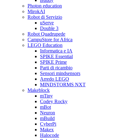
Buddy
Photon education
MirokAI
Robot di Servizio
uServe
Double 3
Robot Quadrupede
CampuStore for Africa
LEGO Education
Informatica e IA
SPIKE Essential
SPIKE Prime
Parti di ricambio
Sensori mindsensors
Arredo LEGO
MINDSTORMS NXT
Makeblock
mTiny
Codey Rocky
mBot
Neuron
mBuild
CyberPi
Makex
Halocode