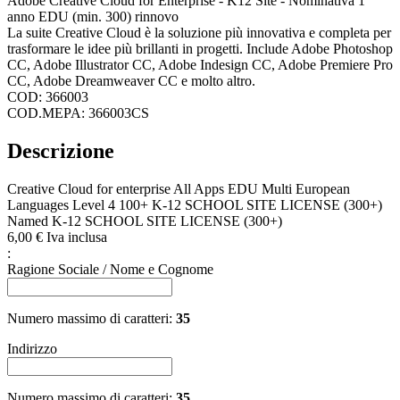
Adobe Creative Cloud for Enterprise - K12 Site - Nominativa 1
anno EDU (min. 300) rinnovo
La suite Creative Cloud è la soluzione più innovativa e completa per
trasformare le idee più brillanti in progetti. Include Adobe Photoshop
CC, Adobe Illustrator CC, Adobe Indesign CC, Adobe Premiere Pro
CC, Adobe Dreamweaver CC e molto altro.
COD: 366003
COD.MEPA: 366003CS
Descrizione
Creative Cloud for enterprise All Apps EDU Multi European
Languages Level 4 100+ K-12 SCHOOL SITE LICENSE (300+)
Named K-12 SCHOOL SITE LICENSE (300+)
6,
00
€
Iva inclusa
:
Ragione Sociale / Nome e Cognome
Numero massimo di caratteri:
35
Indirizzo
Numero massimo di caratteri:
35