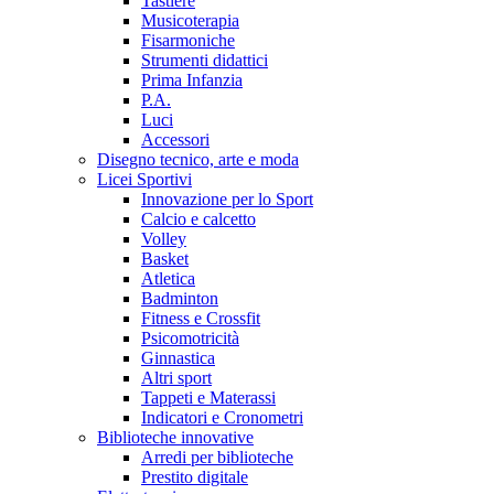
Tastiere
Musicoterapia
Fisarmoniche
Strumenti didattici
Prima Infanzia
P.A.
Luci
Accessori
Disegno tecnico, arte e moda
Licei Sportivi
Innovazione per lo Sport
Calcio e calcetto
Volley
Basket
Atletica
Badminton
Fitness e Crossfit
Psicomotricità
Ginnastica
Altri sport
Tappeti e Materassi
Indicatori e Cronometri
Biblioteche innovative
Arredi per biblioteche
Prestito digitale