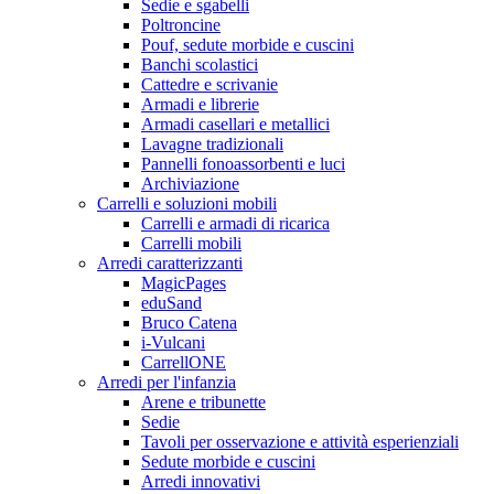
Sedie e sgabelli
Poltroncine
Pouf, sedute morbide e cuscini
Banchi scolastici
Cattedre e scrivanie
Armadi e librerie
Armadi casellari e metallici
Lavagne tradizionali
Pannelli fonoassorbenti e luci
Archiviazione
Carrelli e soluzioni mobili
Carrelli e armadi di ricarica
Carrelli mobili
Arredi caratterizzanti
MagicPages
eduSand
Bruco Catena
i-Vulcani
CarrellONE
Arredi per l'infanzia
Arene e tribunette
Sedie
Tavoli per osservazione e attività esperienziali
Sedute morbide e cuscini
Arredi innovativi