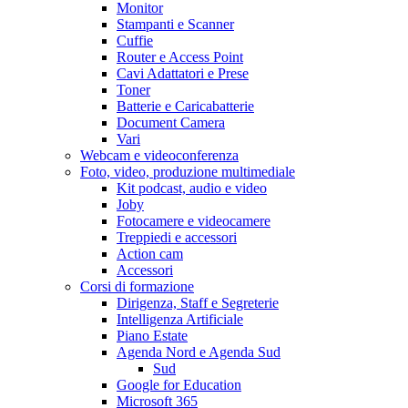
Monitor
Stampanti e Scanner
Cuffie
Router e Access Point
Cavi Adattatori e Prese
Toner
Batterie e Caricabatterie
Document Camera
Vari
Webcam e videoconferenza
Foto, video, produzione multimediale
Kit podcast, audio e video
Joby
Fotocamere e videocamere
Treppiedi e accessori
Action cam
Accessori
Corsi di formazione
Dirigenza, Staff e Segreterie
Intelligenza Artificiale
Piano Estate
Agenda Nord e Agenda Sud
Sud
Google for Education
Microsoft 365