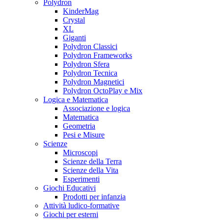
Polydron
KinderMag
Crystal
XL
Giganti
Polydron Classici
Polydron Frameworks
Polydron Sfera
Polydron Tecnica
Polydron Magnetici
Polydron OctoPlay e Mix
Logica e Matematica
Associazione e logica
Matematica
Geometria
Pesi e Misure
Scienze
Microscopi
Scienze della Terra
Scienze della Vita
Esperimenti
Giochi Educativi
Prodotti per infanzia
Attività ludico-formative
Giochi per esterni