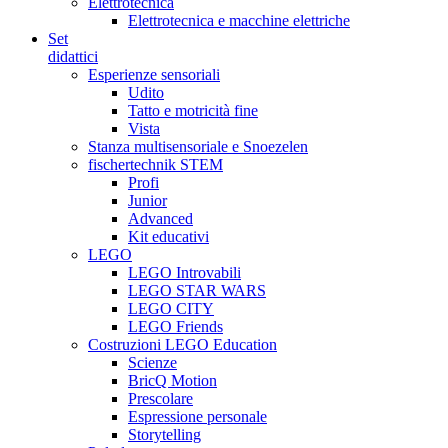
Elettrotecnica
Elettrotecnica e macchine elettriche
Set
didattici
Esperienze sensoriali
Udito
Tatto e motricità fine
Vista
Stanza multisensoriale e Snoezelen
fischertechnik STEM
Profi
Junior
Advanced
Kit educativi
LEGO
LEGO Introvabili
LEGO STAR WARS
LEGO CITY
LEGO Friends
Costruzioni LEGO Education
Scienze
BricQ Motion
Prescolare
Espressione personale
Storytelling