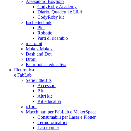
Alessandro Bogliolo
CodyRoby Academy
Diario, Quaderni e Libri
CodyRoby kit
fischertechnik
Plus
Robotic
Parti di ricambio
micro:bit
Makey Makey
Dash and Dot
Droni
Kit robotica educativa
Elettronica
e FabLab
Serie littleBits
Accessori
Bit
Altri kit
Kit educativi
xTool
Macchinari per FabLab e MakerSpace
Consumabili per Laser e Plotter
Termoformatrici
Laser cutter