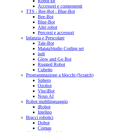
Robot kit
Accessori e componenti
TTS - Bee-Bot - Blue-Bot
Bee-Bot
Blue-Bot
Altri robot
Percorsi e accessori
Infanzia e Prescolare
Tale-Bot
MatataStudio Coding set
indi
Glow and Go Bot
Rugged Robot
Cubetto
Programmazione a blocchi (Scratch)
Sphero
Ozobot
VinciBot
Nous AI
Robot multilinguaggio
iRobot
Intelino
Bracci robotici
Dobot
Comau