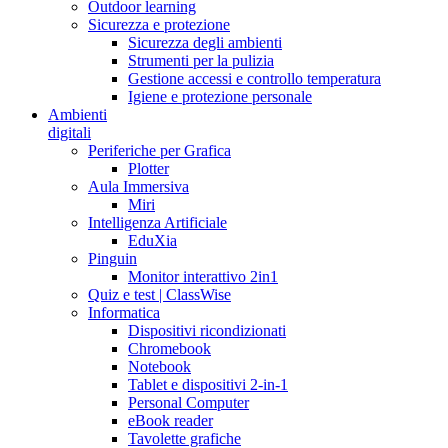
Outdoor learning
Sicurezza e protezione
Sicurezza degli ambienti
Strumenti per la pulizia
Gestione accessi e controllo temperatura
Igiene e protezione personale
Ambienti
digitali
Periferiche per Grafica
Plotter
Aula Immersiva
Miri
Intelligenza Artificiale
EduXia
Pinguin
Monitor interattivo 2in1
Quiz e test | ClassWise
Informatica
Dispositivi ricondizionati
Chromebook
Notebook
Tablet e dispositivi 2-in-1
Personal Computer
eBook reader
Tavolette grafiche