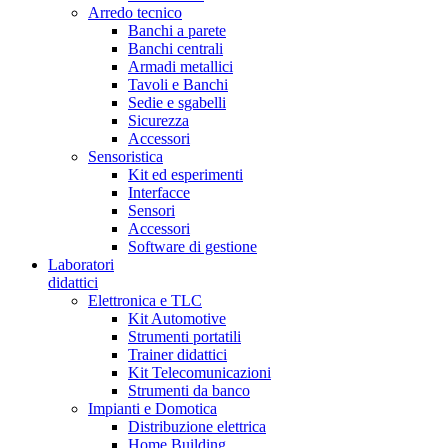
Arredo tecnico
Banchi a parete
Banchi centrali
Armadi metallici
Tavoli e Banchi
Sedie e sgabelli
Sicurezza
Accessori
Sensoristica
Kit ed esperimenti
Interfacce
Sensori
Accessori
Software di gestione
Laboratori
didattici
Elettronica e TLC
Kit Automotive
Strumenti portatili
Trainer didattici
Kit Telecomunicazioni
Strumenti da banco
Impianti e Domotica
Distribuzione elettrica
Home Building