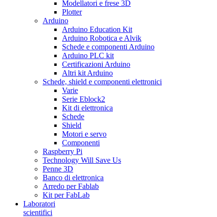
Modellatori e frese 3D
Plotter
Arduino
Arduino Education Kit
Arduino Robotica e Alvik
Schede e componenti Arduino
Arduino PLC kit
Certificazioni Arduino
Altri kit Arduino
Schede, shield e componenti elettronici
Varie
Serie Eblock2
Kit di elettronica
Schede
Shield
Motori e servo
Componenti
Raspberry Pi
Technology Will Save Us
Penne 3D
Banco di elettronica
Arredo per Fablab
Kit per FabLab
Laboratori
scientifici