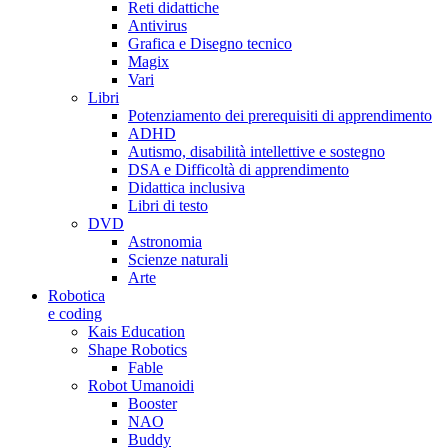
Reti didattiche
Antivirus
Grafica e Disegno tecnico
Magix
Vari
Libri
Potenziamento dei prerequisiti di apprendimento
ADHD
Autismo, disabilità intellettive e sostegno
DSA e Difficoltà di apprendimento
Didattica inclusiva
Libri di testo
DVD
Astronomia
Scienze naturali
Arte
Robotica
e coding
Kais Education
Shape Robotics
Fable
Robot Umanoidi
Booster
NAO
Buddy