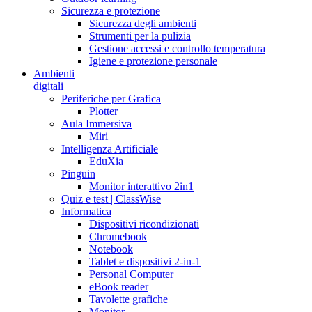
Sicurezza e protezione
Sicurezza degli ambienti
Strumenti per la pulizia
Gestione accessi e controllo temperatura
Igiene e protezione personale
Ambienti
digitali
Periferiche per Grafica
Plotter
Aula Immersiva
Miri
Intelligenza Artificiale
EduXia
Pinguin
Monitor interattivo 2in1
Quiz e test | ClassWise
Informatica
Dispositivi ricondizionati
Chromebook
Notebook
Tablet e dispositivi 2-in-1
Personal Computer
eBook reader
Tavolette grafiche
Monitor