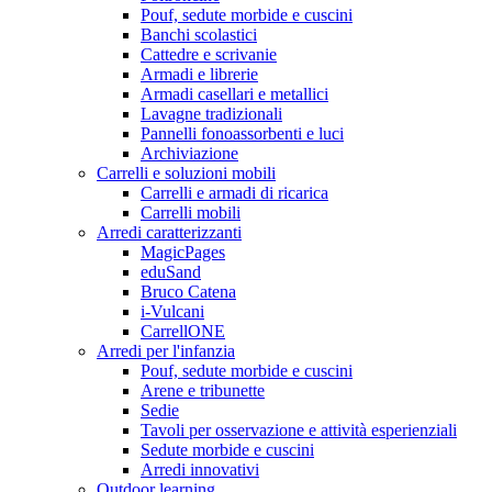
Pouf, sedute morbide e cuscini
Banchi scolastici
Cattedre e scrivanie
Armadi e librerie
Armadi casellari e metallici
Lavagne tradizionali
Pannelli fonoassorbenti e luci
Archiviazione
Carrelli e soluzioni mobili
Carrelli e armadi di ricarica
Carrelli mobili
Arredi caratterizzanti
MagicPages
eduSand
Bruco Catena
i-Vulcani
CarrellONE
Arredi per l'infanzia
Pouf, sedute morbide e cuscini
Arene e tribunette
Sedie
Tavoli per osservazione e attività esperienziali
Sedute morbide e cuscini
Arredi innovativi
Outdoor learning