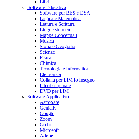
Libri
Software Educativo
Software per BES e DSA
Logica e Matematica
Lettura e Scrittura
Lingue straniere
Mappe Concettuali
Musica
Storia e Geografia
Scienze
Fisica
Chimica
Tecnologia e Informatica
Elettronica
Collana per LIM Io Insegno
Interdisciplinare
DVD per LIM
Software Applicativo
AstroSafe
Genially
Google
Zoom
GoTo
Microsoft
Adobe