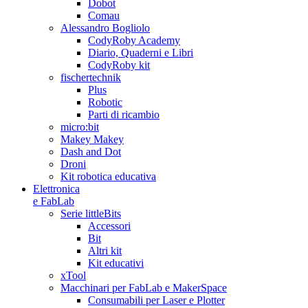
Dobot
Comau
Alessandro Bogliolo
CodyRoby Academy
Diario, Quaderni e Libri
CodyRoby kit
fischertechnik
Plus
Robotic
Parti di ricambio
micro:bit
Makey Makey
Dash and Dot
Droni
Kit robotica educativa
Elettronica
e FabLab
Serie littleBits
Accessori
Bit
Altri kit
Kit educativi
xTool
Macchinari per FabLab e MakerSpace
Consumabili per Laser e Plotter