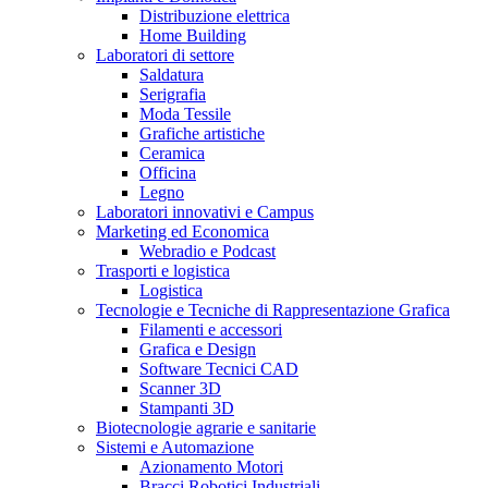
Distribuzione elettrica
Home Building
Laboratori di settore
Saldatura
Serigrafia
Moda Tessile
Grafiche artistiche
Ceramica
Officina
Legno
Laboratori innovativi e Campus
Marketing ed Economica
Webradio e Podcast
Trasporti e logistica
Logistica
Tecnologie e Tecniche di Rappresentazione Grafica
Filamenti e accessori
Grafica e Design
Software Tecnici CAD
Scanner 3D
Stampanti 3D
Biotecnologie agrarie e sanitarie
Sistemi e Automazione
Azionamento Motori
Bracci Robotici Industriali