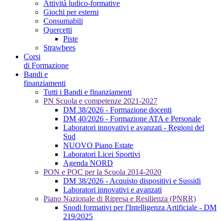
Attività ludico-formative
Giochi per esterni
Consumabili
Quercetti
Piste
Strawbees
Corsi
di Formazione
Bandi e
finanziamenti
Tutti i Bandi e finanziamenti
PN Scuola e competenze 2021-2027
DM 38/2026 - Formazione docenti
DM 40/2026 - Formazione ATA e Personale
Laboratori innovativi e avanzati - Regioni del
Sud
NUOVO Piano Estate
Laboratori Licei Sportivi
Agenda NORD
PON e POC per la Scuola 2014-2020
DM 38/2026 - Acquisto dispositivi e Sussidi
Laboratori innovativi e avanzati
Piano Nazionale di Ripresa e Resilienza (PNRR)
Snodi formativi per l'Intelligenza Artificiale - DM
219/2025