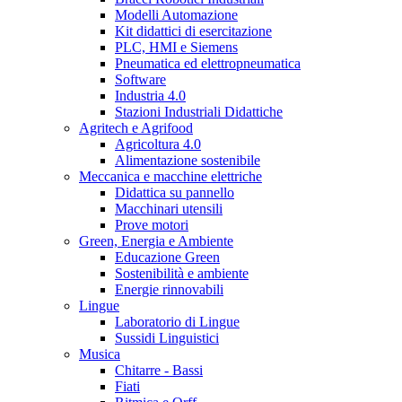
Modelli Automazione
Kit didattici di esercitazione
PLC, HMI e Siemens
Pneumatica ed elettropneumatica
Software
Industria 4.0
Stazioni Industriali Didattiche
Agritech e Agrifood
Agricoltura 4.0
Alimentazione sostenibile
Meccanica e macchine elettriche
Didattica su pannello
Macchinari utensili
Prove motori
Green, Energia e Ambiente
Educazione Green
Sostenibilità e ambiente
Energie rinnovabili
Lingue
Laboratorio di Lingue
Sussidi Linguistici
Musica
Chitarre - Bassi
Fiati