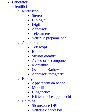
Laboratori
scientifici
Microscopi
Stereo
Biologici
Digitali
Accessori
Telecamere
Vetrini e preparazione
Astronomia
Telescopi
Binocoli
Sussidi didattici
Accessori e componenti
Montature
Oculari e Barlow
Accessori fotografici
Biologia
Apparecchi da banco
Modelli
Biogenetica
Kit tematici e apparecchi
Chimica
Sicurezza e DPI
Vetreria e accessori