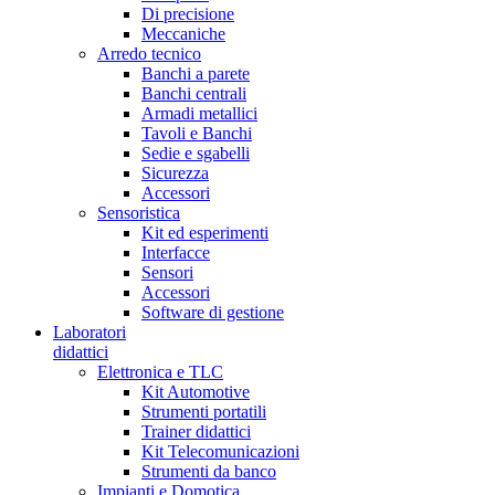
Di precisione
Meccaniche
Arredo tecnico
Banchi a parete
Banchi centrali
Armadi metallici
Tavoli e Banchi
Sedie e sgabelli
Sicurezza
Accessori
Sensoristica
Kit ed esperimenti
Interfacce
Sensori
Accessori
Software di gestione
Laboratori
didattici
Elettronica e TLC
Kit Automotive
Strumenti portatili
Trainer didattici
Kit Telecomunicazioni
Strumenti da banco
Impianti e Domotica