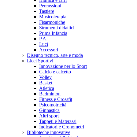
Ritmica e Orff
Percussioni
Tastiere
Musicoterapia
Fisarmoniche
Strumenti didattici
Prima Infanzia
P.A.
Luci
Accessori
Disegno tecnico, arte e moda
Licei Sportivi
Innovazione per lo Sport
Calcio e calcetto
Volley
Basket
Atletica
Badminton
Fitness e Crossfit
Psicomotricità
Ginnastica
Altri sport
Tappeti e Materassi
Indicatori e Cronometri
Biblioteche innovative