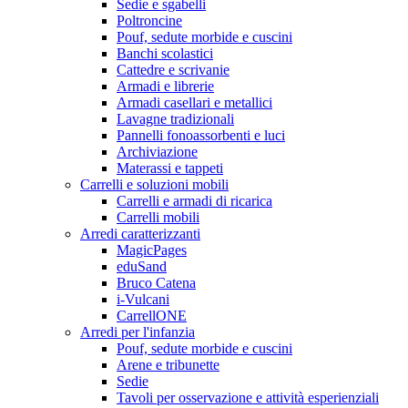
Sedie e sgabelli
Poltroncine
Pouf, sedute morbide e cuscini
Banchi scolastici
Cattedre e scrivanie
Armadi e librerie
Armadi casellari e metallici
Lavagne tradizionali
Pannelli fonoassorbenti e luci
Archiviazione
Materassi e tappeti
Carrelli e soluzioni mobili
Carrelli e armadi di ricarica
Carrelli mobili
Arredi caratterizzanti
MagicPages
eduSand
Bruco Catena
i-Vulcani
CarrellONE
Arredi per l'infanzia
Pouf, sedute morbide e cuscini
Arene e tribunette
Sedie
Tavoli per osservazione e attività esperienziali