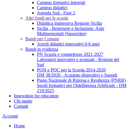
Campus formativi integrati
Campus didattici
Agenda Sud - Fase 2
Altri fondi per le scuole
Didattica immersiva Regione Sicilia
Sicilia - Benessere e Inclusione: Aule
Multisensoriali (Snoezelen)
Bandi per Comuni
Arredi didattici innovativi 0-6 anni
Bandi in evidenza
PN Scuola e competenze 2021-2027
Laboratori innovativi e avanzati - Regioni del
Sud
PON e POC per la Scuola 2014-2020
DM 38/2026 - Acquisto dispositivi e Sussidi
Piano Nazionale di Ripresa e Resilienza (PNRR)
Snodi formativi per l'Intelligenza Artificiale - DM
219/2025
Innovation for education
Chi siamo
Contatti
Account
Home