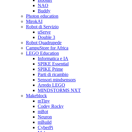
Booster
NAO
Buddy
Photon education
MirokAI
Robot di Servizio
uServe
Double 3
Robot Quadrupede
CampuStore for Africa
LEGO Education
Informatica e IA
SPIKE Essential
SPIKE Prime
Parti di ricambio
Sensori mindsensors
Arredo LEGO
MINDSTORMS NXT
Makeblock
mTiny
Codey Rocky
mBot
Neuron
mBuild
CyberPi