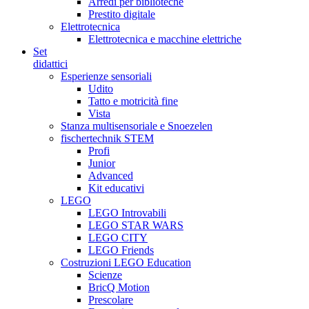
Arredi per biblioteche
Prestito digitale
Elettrotecnica
Elettrotecnica e macchine elettriche
Set
didattici
Esperienze sensoriali
Udito
Tatto e motricità fine
Vista
Stanza multisensoriale e Snoezelen
fischertechnik STEM
Profi
Junior
Advanced
Kit educativi
LEGO
LEGO Introvabili
LEGO STAR WARS
LEGO CITY
LEGO Friends
Costruzioni LEGO Education
Scienze
BricQ Motion
Prescolare