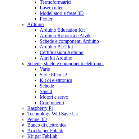
Termoformatrici
Laser cutter
Modellatori e frese 3D
Plotter
Arduino
Arduino Education Kit
Arduino Robotica e Alvik
Schede e componenti Arduino
Arduino PLC kit
Certificazioni Arduino
Altri kit Arduino
Schede, shield e componenti elettronici
Varie
Serie Eblock2
Kit di elettronica
Schede
Shield
Motori e servo
Componenti
Raspberry Pi
Technology Will Save Us
Penne 3D
Banco di elettronica
Arredo per Fablab
Kit per FabLab