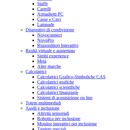
Staffe
Carrelli
Armadietti PC
Casse e Cavi
Lampade
Dispositivi di condivisione
Novoconnect
NovoPro
Risponditori Interattivi
Realtà virtuale e aumentata
Simbi experience
Meta
Altre marche
Calcolatrici
Calcolatrici Grafico-Simboliche CAS
Calcolatrici grafiche
Calcolatrici scientifiche
Calcolatrici finanziarie
Sistemi di acquisizione on line
Totem multimediali
Ausili e inclusione
Attività sensoriali
Robotica per inclusione
Monitor interattivi per inclusione
Tastiere speciali