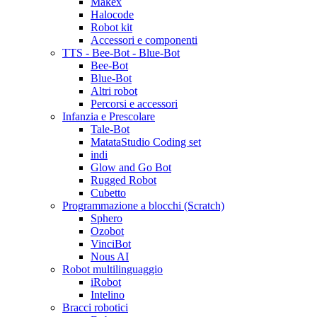
Makex
Halocode
Robot kit
Accessori e componenti
TTS - Bee-Bot - Blue-Bot
Bee-Bot
Blue-Bot
Altri robot
Percorsi e accessori
Infanzia e Prescolare
Tale-Bot
MatataStudio Coding set
indi
Glow and Go Bot
Rugged Robot
Cubetto
Programmazione a blocchi (Scratch)
Sphero
Ozobot
VinciBot
Nous AI
Robot multilinguaggio
iRobot
Intelino
Bracci robotici