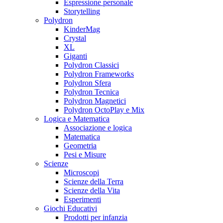
Espressione personale
Storytelling
Polydron
KinderMag
Crystal
XL
Giganti
Polydron Classici
Polydron Frameworks
Polydron Sfera
Polydron Tecnica
Polydron Magnetici
Polydron OctoPlay e Mix
Logica e Matematica
Associazione e logica
Matematica
Geometria
Pesi e Misure
Scienze
Microscopi
Scienze della Terra
Scienze della Vita
Esperimenti
Giochi Educativi
Prodotti per infanzia