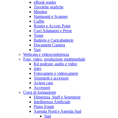
eBook reader
Tavolette grafiche
Monitor
Stampanti e Scanner
Cuffie
Router e Access Point
Cavi Adattatori e Prese
Toner
Batterie e Caricabatterie
Document Camera
Vari
Webcam e videoconferenza
Foto, video, produzione multimediale
Kit podcast, audio e video
Joby
Fotocamere e videocamere
Treppiedi e accessori
Action cam
Accessori
Corsi di formazione
Dirigenza, Staff e Segreterie
Intelligenza Artificiale
Piano Estate
Agenda Nord e Agenda Sud
Sud