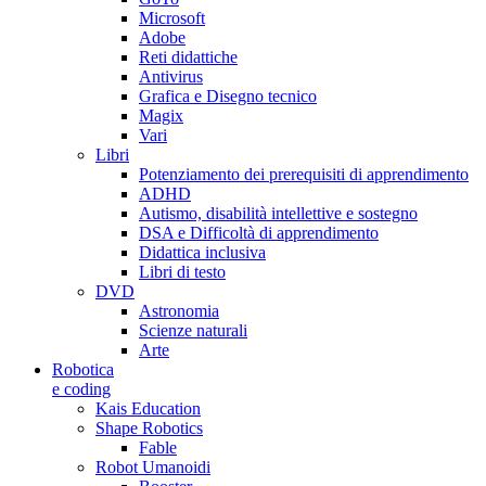
Microsoft
Adobe
Reti didattiche
Antivirus
Grafica e Disegno tecnico
Magix
Vari
Libri
Potenziamento dei prerequisiti di apprendimento
ADHD
Autismo, disabilità intellettive e sostegno
DSA e Difficoltà di apprendimento
Didattica inclusiva
Libri di testo
DVD
Astronomia
Scienze naturali
Arte
Robotica
e coding
Kais Education
Shape Robotics
Fable
Robot Umanoidi