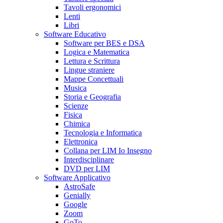
Tavoli ergonomici
Lenti
Libri
Software Educativo
Software per BES e DSA
Logica e Matematica
Lettura e Scrittura
Lingue straniere
Mappe Concettuali
Musica
Storia e Geografia
Scienze
Fisica
Chimica
Tecnologia e Informatica
Elettronica
Collana per LIM Io Insegno
Interdisciplinare
DVD per LIM
Software Applicativo
AstroSafe
Genially
Google
Zoom
GoTo