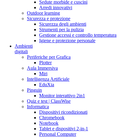
Sedute morbide e cuscini
Arredi innovativi
Outdoor learning
Sicurezza e protezione
Sicurezza degli ambienti
Strumenti per la pulizia
Gestione accessi e controllo temperatura
Igiene e protezione personale
Ambienti
digitali
Periferiche per Grafica
Plotter
Aula Immersiva
Miri
Intelligenza Artificiale
EduXia
Pinguin
Monitor interattivo 2in1
Quiz e test | ClassWise
Informatica
Dispositivi ricondizionati
Chromebook
Notebook
Tablet e dispositivi 2-in-1
Personal Computer