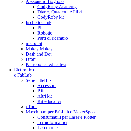
Alessandro Bogliolo
CodyRoby Academy
Diario, Quaderni e Libri
CodyRoby kit
fischertechnik
Plus
Robotic
Parti di ricambio
micro:bit
Makey Makey
Dash and Dot
Droni
Kit robotica educativa
Elettronica
e FabLab
Serie littleBits
Accessori
Bit
Altri kit
Kit educativi
xTool
Macchinari per FabLab e MakerSpace
Consumabili per Laser e Plotter
Termoformatrici
Laser cutter