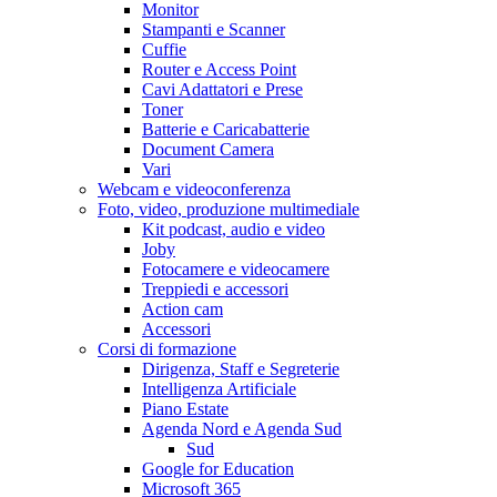
Monitor
Stampanti e Scanner
Cuffie
Router e Access Point
Cavi Adattatori e Prese
Toner
Batterie e Caricabatterie
Document Camera
Vari
Webcam e videoconferenza
Foto, video, produzione multimediale
Kit podcast, audio e video
Joby
Fotocamere e videocamere
Treppiedi e accessori
Action cam
Accessori
Corsi di formazione
Dirigenza, Staff e Segreterie
Intelligenza Artificiale
Piano Estate
Agenda Nord e Agenda Sud
Sud
Google for Education
Microsoft 365