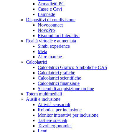
Armadietti PC
Casse e Cavi
Lampade
Dispositivi di condivisione
Novoconnect
NovoPro
Risponditori Interattivi
Realtà virtuale e aumentata
Simbi experience
Meta
Altre marche
Calcolatrici
Calcolatrici Grafico-Simboliche CAS
Calcolatrici grafiche
Calcolatrici scientifiche
Calcolatrici finanziarie
Sistemi di acquisizione on line
Totem multimediali
Ausili e inclusione
Attività sensoriali
Robotica per inclusione
Monitor interattivi per inclusione
Tastiere speciali
Tavoli ergonomici
Lenti