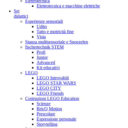
Elettrotecnica
Elettrotecnica e macchine elettriche
Set
didattici
Esperienze sensoriali
Udito
Tatto e motricità fine
Vista
Stanza multisensoriale e Snoezelen
fischertechnik STEM
Profi
Junior
Advanced
Kit educativi
LEGO
LEGO Introvabili
LEGO STAR WARS
LEGO CITY
LEGO Friends
Costruzioni LEGO Education
Scienze
BricQ Motion
Prescolare
Espressione personale
Storytelling