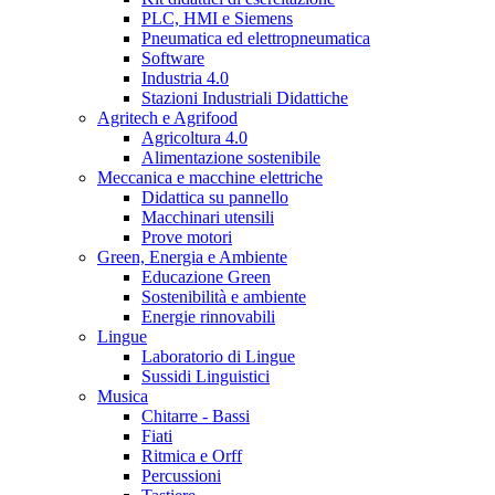
PLC, HMI e Siemens
Pneumatica ed elettropneumatica
Software
Industria 4.0
Stazioni Industriali Didattiche
Agritech e Agrifood
Agricoltura 4.0
Alimentazione sostenibile
Meccanica e macchine elettriche
Didattica su pannello
Macchinari utensili
Prove motori
Green, Energia e Ambiente
Educazione Green
Sostenibilità e ambiente
Energie rinnovabili
Lingue
Laboratorio di Lingue
Sussidi Linguistici
Musica
Chitarre - Bassi
Fiati
Ritmica e Orff
Percussioni