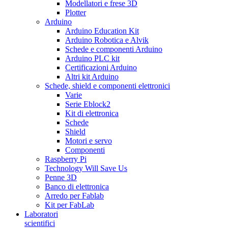
Modellatori e frese 3D
Plotter
Arduino
Arduino Education Kit
Arduino Robotica e Alvik
Schede e componenti Arduino
Arduino PLC kit
Certificazioni Arduino
Altri kit Arduino
Schede, shield e componenti elettronici
Varie
Serie Eblock2
Kit di elettronica
Schede
Shield
Motori e servo
Componenti
Raspberry Pi
Technology Will Save Us
Penne 3D
Banco di elettronica
Arredo per Fablab
Kit per FabLab
Laboratori
scientifici