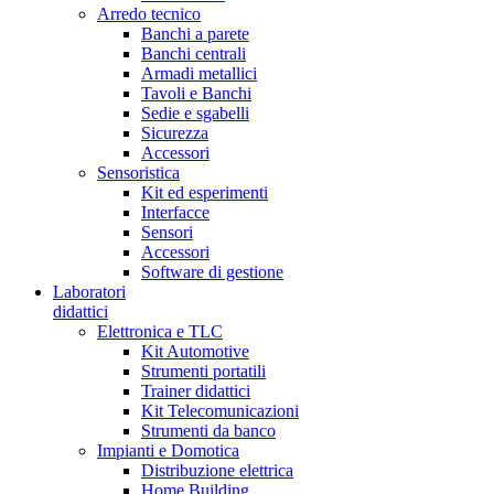
Arredo tecnico
Banchi a parete
Banchi centrali
Armadi metallici
Tavoli e Banchi
Sedie e sgabelli
Sicurezza
Accessori
Sensoristica
Kit ed esperimenti
Interfacce
Sensori
Accessori
Software di gestione
Laboratori
didattici
Elettronica e TLC
Kit Automotive
Strumenti portatili
Trainer didattici
Kit Telecomunicazioni
Strumenti da banco
Impianti e Domotica
Distribuzione elettrica
Home Building