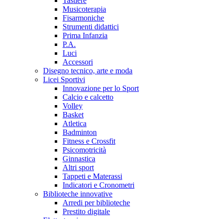
Tastiere
Musicoterapia
Fisarmoniche
Strumenti didattici
Prima Infanzia
P.A.
Luci
Accessori
Disegno tecnico, arte e moda
Licei Sportivi
Innovazione per lo Sport
Calcio e calcetto
Volley
Basket
Atletica
Badminton
Fitness e Crossfit
Psicomotricità
Ginnastica
Altri sport
Tappeti e Materassi
Indicatori e Cronometri
Biblioteche innovative
Arredi per biblioteche
Prestito digitale