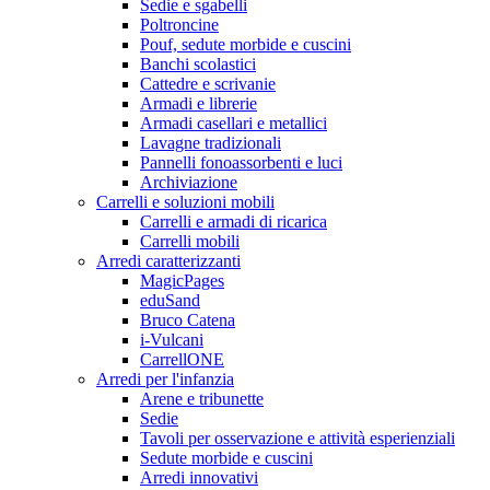
Sedie e sgabelli
Poltroncine
Pouf, sedute morbide e cuscini
Banchi scolastici
Cattedre e scrivanie
Armadi e librerie
Armadi casellari e metallici
Lavagne tradizionali
Pannelli fonoassorbenti e luci
Archiviazione
Carrelli e soluzioni mobili
Carrelli e armadi di ricarica
Carrelli mobili
Arredi caratterizzanti
MagicPages
eduSand
Bruco Catena
i-Vulcani
CarrellONE
Arredi per l'infanzia
Arene e tribunette
Sedie
Tavoli per osservazione e attività esperienziali
Sedute morbide e cuscini
Arredi innovativi