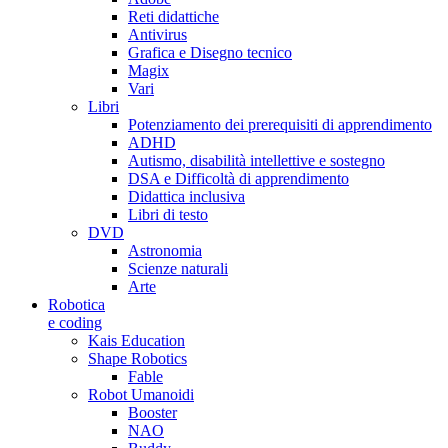
Reti didattiche
Antivirus
Grafica e Disegno tecnico
Magix
Vari
Libri
Potenziamento dei prerequisiti di apprendimento
ADHD
Autismo, disabilità intellettive e sostegno
DSA e Difficoltà di apprendimento
Didattica inclusiva
Libri di testo
DVD
Astronomia
Scienze naturali
Arte
Robotica
e coding
Kais Education
Shape Robotics
Fable
Robot Umanoidi
Booster
NAO