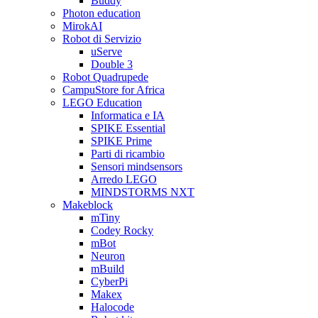
Buddy
Photon education
MirokAI
Robot di Servizio
uServe
Double 3
Robot Quadrupede
CampuStore for Africa
LEGO Education
Informatica e IA
SPIKE Essential
SPIKE Prime
Parti di ricambio
Sensori mindsensors
Arredo LEGO
MINDSTORMS NXT
Makeblock
mTiny
Codey Rocky
mBot
Neuron
mBuild
CyberPi
Makex
Halocode