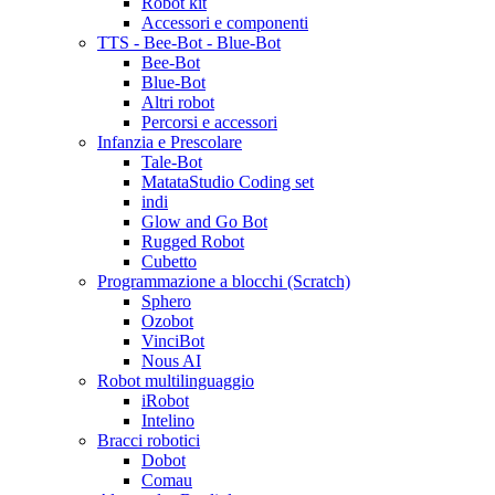
Robot kit
Accessori e componenti
TTS - Bee-Bot - Blue-Bot
Bee-Bot
Blue-Bot
Altri robot
Percorsi e accessori
Infanzia e Prescolare
Tale-Bot
MatataStudio Coding set
indi
Glow and Go Bot
Rugged Robot
Cubetto
Programmazione a blocchi (Scratch)
Sphero
Ozobot
VinciBot
Nous AI
Robot multilinguaggio
iRobot
Intelino
Bracci robotici
Dobot
Comau