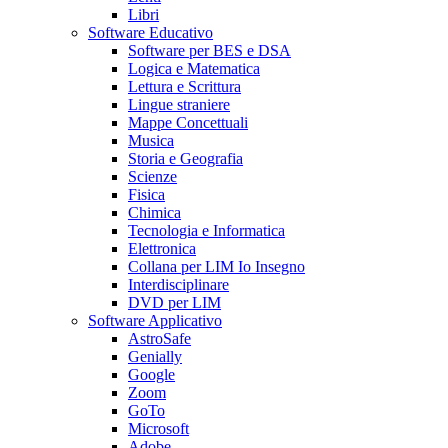
Libri
Software Educativo
Software per BES e DSA
Logica e Matematica
Lettura e Scrittura
Lingue straniere
Mappe Concettuali
Musica
Storia e Geografia
Scienze
Fisica
Chimica
Tecnologia e Informatica
Elettronica
Collana per LIM Io Insegno
Interdisciplinare
DVD per LIM
Software Applicativo
AstroSafe
Genially
Google
Zoom
GoTo
Microsoft
Adobe