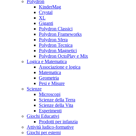
Polydron
KinderMag
Crystal
XL
Giganti
Polydron Classici
Polydron Frameworks
Polydron Sfera
Polydron Tecnica
Polydron Magnetici
Polydron OctoPlay e Mix
Logica e Matematica
Associazione e logica
Matematica
Geometria
Pesi e Misure
Scienze
Microscopi
Scienze della Terra
Scienze della Vita
Esperimenti
Giochi Educativi
Prodotti per infanzia
Attività ludico-formative
Giochi per esterni