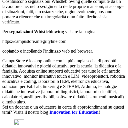
Costituiscono segnalazioni Whistleblowing quelle compiute da un
lavoratore che, nello svolgimento delle proprie mansioni, si accorge
di situazioni, fatti, circostanze che, ragionevolmente, possono
portare a ritenere che un'irregolarità o un fatto illecito si sia
verificato.
Per
segnalazioni Whistleblowing
visitare la pagina:
https://campustore.integrityline.com
copiando e incollando l'indirizzo web nel browser.
CampuStore è lo shop online con la più ampia scelta di prodotti
didattici innovativi e giochi educativi per la scuola, la didattica e la
famiglia. Acquista online supporti educativi per tutte le età: arredo
innovativo, monitor interattivi touch e LIM, videoproiettori, robotica
educativa e coding, laboratori STEM, elettronica educativa,
soluzioni per FabLab, tinkering e STEAM, Arduino, tecnologie
didattiche innovative (laboratori linguistici, laboratori scientifici,
calcolatrici, ausili per disabili, software didattici, strumenti musicali)
e molto altro.
Sei un docente o un educatore in cerca di approfondimenti su questi
temi? Visita il nostro blog
Innovation for Education
!