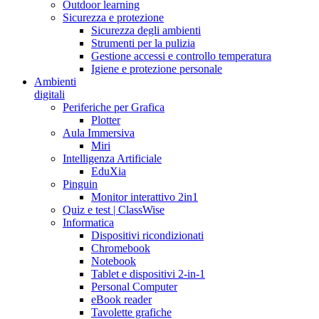
Outdoor learning
Sicurezza e protezione
Sicurezza degli ambienti
Strumenti per la pulizia
Gestione accessi e controllo temperatura
Igiene e protezione personale
Ambienti
digitali
Periferiche per Grafica
Plotter
Aula Immersiva
Miri
Intelligenza Artificiale
EduXia
Pinguin
Monitor interattivo 2in1
Quiz e test | ClassWise
Informatica
Dispositivi ricondizionati
Chromebook
Notebook
Tablet e dispositivi 2-in-1
Personal Computer
eBook reader
Tavolette grafiche