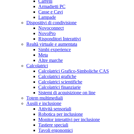
Carrelli
Armadietti PC
Casse e Cavi
Lampade
Dispositivi di condivisione
Novoconnect
NovoPro
Risponditori Interattivi
Realtà virtuale e aumentata
Simbi experience
Meta
Altre marche
Calcolatrici
Calcolatrici Grafico-Simboliche CAS
Calcolatrici grafiche
Calcolatrici scientifiche
Calcolatrici finanziarie
Sistemi di acquisizione on line
Totem multimediali
Ausili e inclusione
Attività sensoriali
Robotica per inclusione
Monitor interattivi per inclusione
Tastiere speciali
Tavoli ergonomici