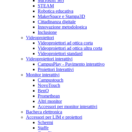
Microsoft 365
STEAM
Robotica educativa
MakerSpace e Stampa3D
Cittadinanza digitale
Innovazione metodologica
Inclusione
Videoproiettori
Videoproiettori ad ottica corta
Videoproiettori ad ottica ultra corta
Videoproiettori standard
Videoproiettori interattivi
CampusPlay - Pavimento interattivo
Proiettori Interattivi
Monitor interattivi
Campustouch
NovoTouch
BenQ
Promethean
Altri monitor
Accessori per monitor interattivi
Bacheca elettronica
Accessori per LIM e proiettori
Schermi
Staffe