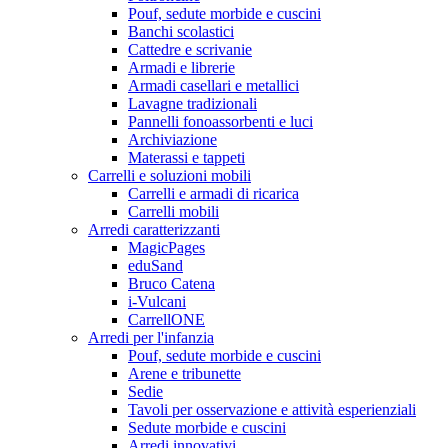
Pouf, sedute morbide e cuscini
Banchi scolastici
Cattedre e scrivanie
Armadi e librerie
Armadi casellari e metallici
Lavagne tradizionali
Pannelli fonoassorbenti e luci
Archiviazione
Materassi e tappeti
Carrelli e soluzioni mobili
Carrelli e armadi di ricarica
Carrelli mobili
Arredi caratterizzanti
MagicPages
eduSand
Bruco Catena
i-Vulcani
CarrellONE
Arredi per l'infanzia
Pouf, sedute morbide e cuscini
Arene e tribunette
Sedie
Tavoli per osservazione e attività esperienziali
Sedute morbide e cuscini
Arredi innovativi