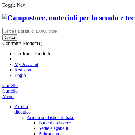
Toggle Nav
Cerca
Confronta Prodotti (
)
Confronta Prodotti
My Account
Registrati
Login
Carrello
Carrello
Menu
Arredo
didattico
Arredo scolastico di base
Banchi da lavoro
Sedie e sgabelli
Poltroncine