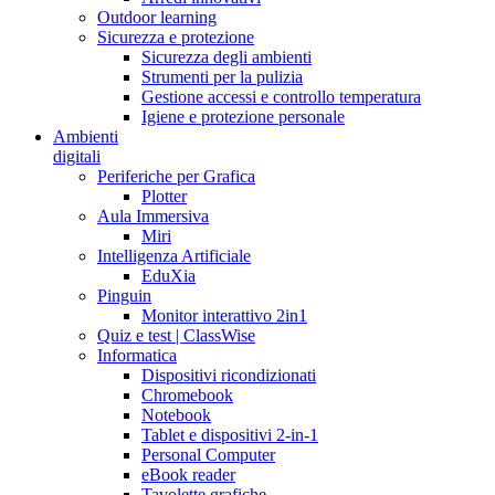
Outdoor learning
Sicurezza e protezione
Sicurezza degli ambienti
Strumenti per la pulizia
Gestione accessi e controllo temperatura
Igiene e protezione personale
Ambienti
digitali
Periferiche per Grafica
Plotter
Aula Immersiva
Miri
Intelligenza Artificiale
EduXia
Pinguin
Monitor interattivo 2in1
Quiz e test | ClassWise
Informatica
Dispositivi ricondizionati
Chromebook
Notebook
Tablet e dispositivi 2-in-1
Personal Computer
eBook reader
Tavolette grafiche