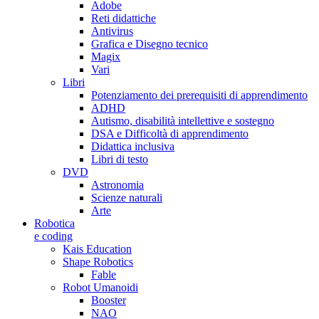
Adobe
Reti didattiche
Antivirus
Grafica e Disegno tecnico
Magix
Vari
Libri
Potenziamento dei prerequisiti di apprendimento
ADHD
Autismo, disabilità intellettive e sostegno
DSA e Difficoltà di apprendimento
Didattica inclusiva
Libri di testo
DVD
Astronomia
Scienze naturali
Arte
Robotica
e coding
Kais Education
Shape Robotics
Fable
Robot Umanoidi
Booster
NAO