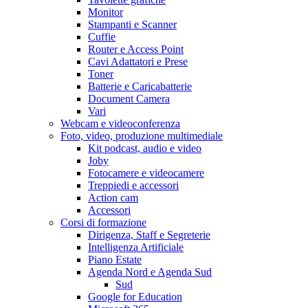
Monitor
Stampanti e Scanner
Cuffie
Router e Access Point
Cavi Adattatori e Prese
Toner
Batterie e Caricabatterie
Document Camera
Vari
Webcam e videoconferenza
Foto, video, produzione multimediale
Kit podcast, audio e video
Joby
Fotocamere e videocamere
Treppiedi e accessori
Action cam
Accessori
Corsi di formazione
Dirigenza, Staff e Segreterie
Intelligenza Artificiale
Piano Estate
Agenda Nord e Agenda Sud
Sud
Google for Education