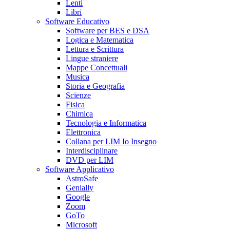
Lenti
Libri
Software Educativo
Software per BES e DSA
Logica e Matematica
Lettura e Scrittura
Lingue straniere
Mappe Concettuali
Musica
Storia e Geografia
Scienze
Fisica
Chimica
Tecnologia e Informatica
Elettronica
Collana per LIM Io Insegno
Interdisciplinare
DVD per LIM
Software Applicativo
AstroSafe
Genially
Google
Zoom
GoTo
Microsoft