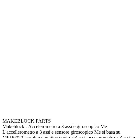
MAKEBLOCK PARTS
Makeblock - Accelerometro a 3 assi e giroscopico Me
L'accellerometro a 3 assi e sensore giroscopico Me si basa su
MPU6050, combina un giroscopio a 3 assi, accelerometro a 3 assi, e