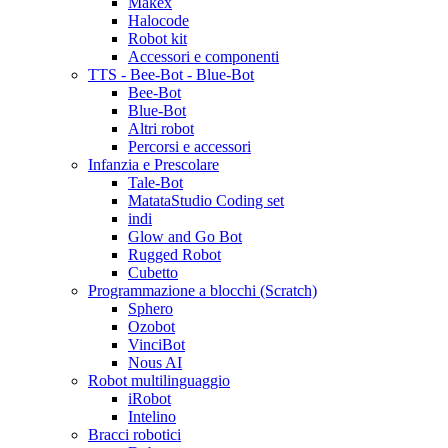
Makex
Halocode
Robot kit
Accessori e componenti
TTS - Bee-Bot - Blue-Bot
Bee-Bot
Blue-Bot
Altri robot
Percorsi e accessori
Infanzia e Prescolare
Tale-Bot
MatataStudio Coding set
indi
Glow and Go Bot
Rugged Robot
Cubetto
Programmazione a blocchi (Scratch)
Sphero
Ozobot
VinciBot
Nous AI
Robot multilinguaggio
iRobot
Intelino
Bracci robotici