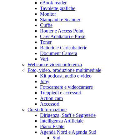
eBook reader
Tavolette grafiche
Monitor
Stampanti e Scanner
Cuffie
Router e Access Point
Cavi Adattatori e Prese
Toner
Batterie e Caricabatterie
Document Camera
Vari
Webcam e videoconferenza
Foto, video, produzione multimediale
Kit podcast, audio e video
Joby
Fotocamere e videocamere
Treppiedi e accessori
Action cam
Accessori
Corsi di formazione
Dirigenza, Staff e Segreterie
Intelligenza Artificiale
Piano Estate
Agenda Nord e Agenda Sud
Sud