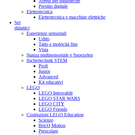
Arredi per biblioteche
Prestito digitale
Elettrotecnica
Elettrotecnica e macchine elettriche
Set
didattici
Esperienze sensoriali
Udito
Tatto e motricità fine
Vista
Stanza multisensoriale e Snoezelen
fischertechnik STEM
Profi
Junior
Advanced
Kit educativi
LEGO
LEGO Introvabili
LEGO STAR WARS
LEGO CITY
LEGO Friends
Costruzioni LEGO Education
Scienze
BricQ Motion
Prescolare