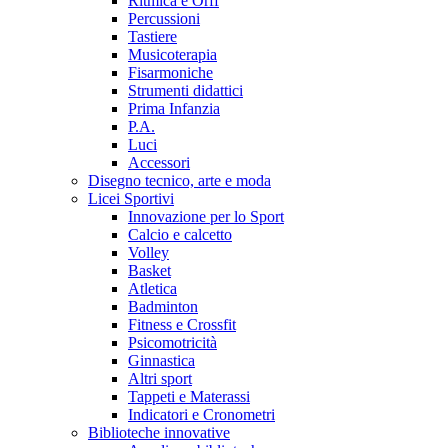
Ritmica e Orff
Percussioni
Tastiere
Musicoterapia
Fisarmoniche
Strumenti didattici
Prima Infanzia
P.A.
Luci
Accessori
Disegno tecnico, arte e moda
Licei Sportivi
Innovazione per lo Sport
Calcio e calcetto
Volley
Basket
Atletica
Badminton
Fitness e Crossfit
Psicomotricità
Ginnastica
Altri sport
Tappeti e Materassi
Indicatori e Cronometri
Biblioteche innovative