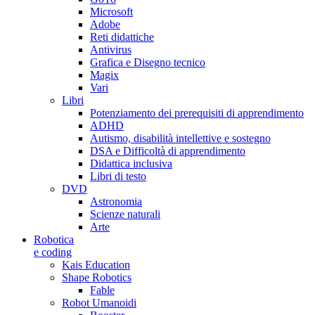
Microsoft
Adobe
Reti didattiche
Antivirus
Grafica e Disegno tecnico
Magix
Vari
Libri
Potenziamento dei prerequisiti di apprendimento
ADHD
Autismo, disabilità intellettive e sostegno
DSA e Difficoltà di apprendimento
Didattica inclusiva
Libri di testo
DVD
Astronomia
Scienze naturali
Arte
Robotica
e coding
Kais Education
Shape Robotics
Fable
Robot Umanoidi