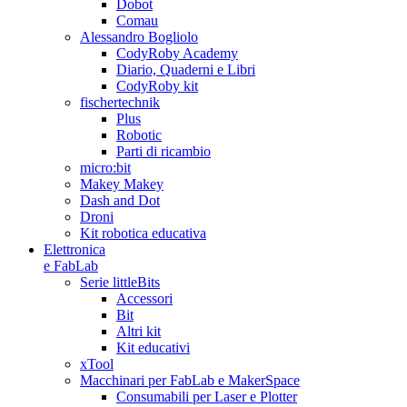
Dobot
Comau
Alessandro Bogliolo
CodyRoby Academy
Diario, Quaderni e Libri
CodyRoby kit
fischertechnik
Plus
Robotic
Parti di ricambio
micro:bit
Makey Makey
Dash and Dot
Droni
Kit robotica educativa
Elettronica
e FabLab
Serie littleBits
Accessori
Bit
Altri kit
Kit educativi
xTool
Macchinari per FabLab e MakerSpace
Consumabili per Laser e Plotter