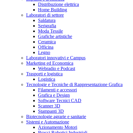
Distribuzione elettrica
Home Building
Laboratori di settore
Saldatura
Serigrafia
Moda Tessile
Grafiche artistiche
Ceramica
Officina
Legno
Laboratori innovativi e Campus
Marketing ed Economica
Webradio e Podcast
Trasporti e logistica
Logistica
Tecnologie e Tecniche di Rappresentazione Grafica
Filamenti e accessori
Grafica e Design
Software Tecnici CAD
Scanner 3D
Stampanti 3D
Biotecnologie agrarie e sanitarie
Sistemi e Automazione
Azionamento Motori
Bracci Robotici Industriali