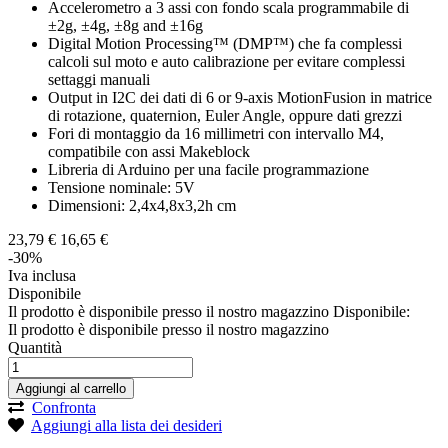
Accelerometro a 3 assi con fondo scala programmabile di
±2g, ±4g, ±8g and ±16g
Digital Motion Processing™ (DMP™) che fa complessi
calcoli sul moto e auto calibrazione per evitare complessi
settaggi manuali
Output in I2C dei dati di 6 or 9-axis MotionFusion in matrice
di rotazione, quaternion, Euler Angle, oppure dati grezzi
Fori di montaggio da 16 millimetri con intervallo M4,
compatibile con assi Makeblock
Libreria di Arduino per una facile programmazione
Tensione nominale: 5V
Dimensioni: 2,4x4,8x3,2h cm
23,
79
€
16,
65
€
-30%
Iva inclusa
Disponibile
Il prodotto è disponibile presso il nostro magazzino
Disponibile:
Il prodotto è disponibile presso il nostro magazzino
Quantità
Aggiungi al carrello
Confronta
Aggiungi alla lista dei desideri