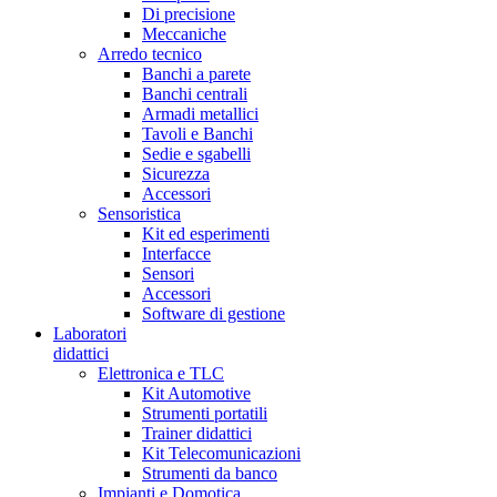
Di precisione
Meccaniche
Arredo tecnico
Banchi a parete
Banchi centrali
Armadi metallici
Tavoli e Banchi
Sedie e sgabelli
Sicurezza
Accessori
Sensoristica
Kit ed esperimenti
Interfacce
Sensori
Accessori
Software di gestione
Laboratori
didattici
Elettronica e TLC
Kit Automotive
Strumenti portatili
Trainer didattici
Kit Telecomunicazioni
Strumenti da banco
Impianti e Domotica