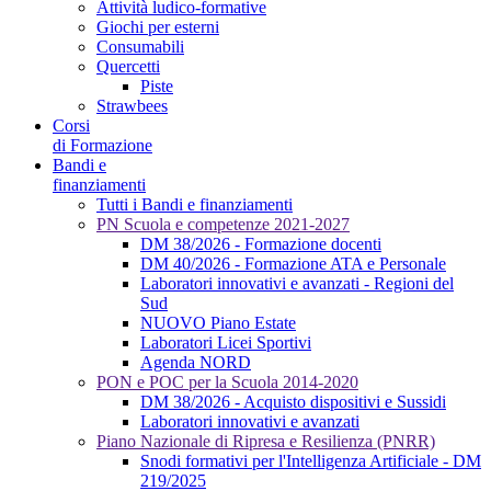
Attività ludico-formative
Giochi per esterni
Consumabili
Quercetti
Piste
Strawbees
Corsi
di Formazione
Bandi e
finanziamenti
Tutti i Bandi e finanziamenti
PN Scuola e competenze 2021-2027
DM 38/2026 - Formazione docenti
DM 40/2026 - Formazione ATA e Personale
Laboratori innovativi e avanzati - Regioni del
Sud
NUOVO Piano Estate
Laboratori Licei Sportivi
Agenda NORD
PON e POC per la Scuola 2014-2020
DM 38/2026 - Acquisto dispositivi e Sussidi
Laboratori innovativi e avanzati
Piano Nazionale di Ripresa e Resilienza (PNRR)
Snodi formativi per l'Intelligenza Artificiale - DM
219/2025