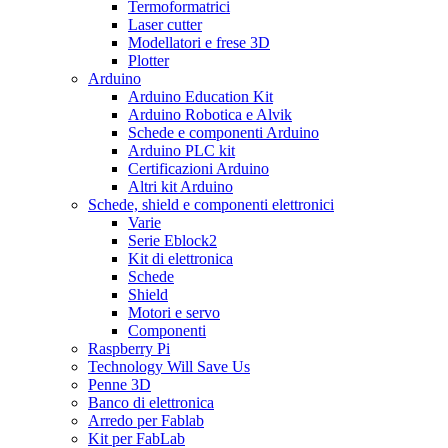
Termoformatrici
Laser cutter
Modellatori e frese 3D
Plotter
Arduino
Arduino Education Kit
Arduino Robotica e Alvik
Schede e componenti Arduino
Arduino PLC kit
Certificazioni Arduino
Altri kit Arduino
Schede, shield e componenti elettronici
Varie
Serie Eblock2
Kit di elettronica
Schede
Shield
Motori e servo
Componenti
Raspberry Pi
Technology Will Save Us
Penne 3D
Banco di elettronica
Arredo per Fablab
Kit per FabLab