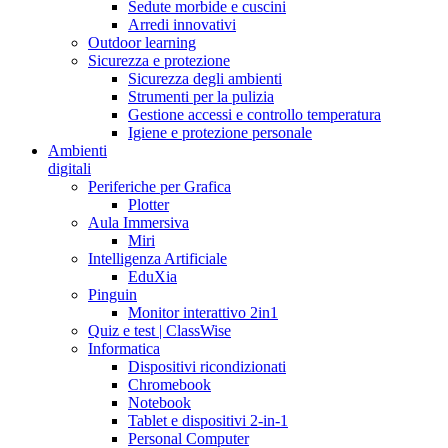
Sedute morbide e cuscini
Arredi innovativi
Outdoor learning
Sicurezza e protezione
Sicurezza degli ambienti
Strumenti per la pulizia
Gestione accessi e controllo temperatura
Igiene e protezione personale
Ambienti
digitali
Periferiche per Grafica
Plotter
Aula Immersiva
Miri
Intelligenza Artificiale
EduXia
Pinguin
Monitor interattivo 2in1
Quiz e test | ClassWise
Informatica
Dispositivi ricondizionati
Chromebook
Notebook
Tablet e dispositivi 2-in-1
Personal Computer