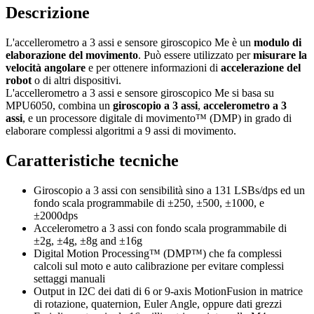
Descrizione
L'accellerometro a 3 assi e sensore giroscopico Me è un
modulo di
elaborazione del movimento
. Può essere utilizzato per
misurare la
velocità angolare
e per ottenere informazioni di
accelerazione del
robot
o di altri dispositivi.
L'accellerometro a 3 assi e sensore giroscopico Me si basa su
MPU6050, combina un
giroscopio a
3 assi
,
accelerometro a 3
assi
, e un processore digitale di movimento™ (DMP) in grado di
elaborare complessi algoritmi a 9 assi di movimento.
Caratteristiche tecniche
Giroscopio a 3 assi con sensibilità sino a 131 LSBs/dps ed un
fondo scala programmabile di ±250, ±500, ±1000, e
±2000dps
Accelerometro a 3 assi con fondo scala programmabile di
±2g, ±4g, ±8g and ±16g
Digital Motion Processing™ (DMP™) che fa complessi
calcoli sul moto e auto calibrazione per evitare complessi
settaggi manuali
Output in I2C dei dati di 6 or 9-axis MotionFusion in matrice
di rotazione, quaternion, Euler Angle, oppure dati grezzi