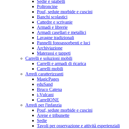
Sedie e sgabelli
Poltroncine
Pouf, sedute morbide e cuscini
Banchi scolastici
Cattedre e scrivanie
Armadi e librerie
Armadi casellari e metallici
Lavagne tradizionali
Pannelli fonoassorbenti e luci
Archiviazione
Materassi e tappeti
Carrelli e soluzioni mobili
Carrelli e armadi di ricarica
Carrelli mobili
Arredi caratterizzanti
MagicPages
eduSand
Bruco Catena
i-Vulcani
CarrellONE
Arredi per l'infanzia
Pouf, sedute morbide e cuscini
Arene e tribunette
Sedie
Tavoli per osservazione e attività esperienziali