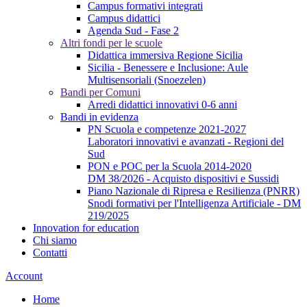
Campus formativi integrati
Campus didattici
Agenda Sud - Fase 2
Altri fondi per le scuole
Didattica immersiva Regione Sicilia
Sicilia - Benessere e Inclusione: Aule
Multisensoriali (Snoezelen)
Bandi per Comuni
Arredi didattici innovativi 0-6 anni
Bandi in evidenza
PN Scuola e competenze 2021-2027
Laboratori innovativi e avanzati - Regioni del
Sud
PON e POC per la Scuola 2014-2020
DM 38/2026 - Acquisto dispositivi e Sussidi
Piano Nazionale di Ripresa e Resilienza (PNRR)
Snodi formativi per l'Intelligenza Artificiale - DM
219/2025
Innovation for education
Chi siamo
Contatti
Account
Home