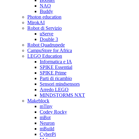
Booster
NAO
Buddy
Photon education
MirokAI
Robot di Servizio
uServe
Double 3
Robot Quadrupede
CampuStore for Africa
LEGO Education
Informatica e IA
SPIKE Essential
SPIKE Prime
Parti di ricambio
Sensori mindsensors
Arredo LEGO
MINDSTORMS NXT
Makeblock
mTiny
Codey Rocky
mBot
Neuron
mBuild
CyberPi