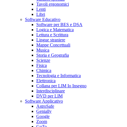
Tavoli ergonomici
Lenti
Libri
Software Educativo
Software per BES e DSA
Logica e Matematica
Lettura e Scrittura
Lingue straniere
Mappe Concettuali
Musica
Storia e Geografia
Scienze
Fisica
Chimica
Tecnologia e Informatica
Elettronica
Collana per LIM Io Insegno
Interdisciplinare
DVD per LIM
Software Applicativo
AstroSafe
Genially
Google
Zoom
GoTo