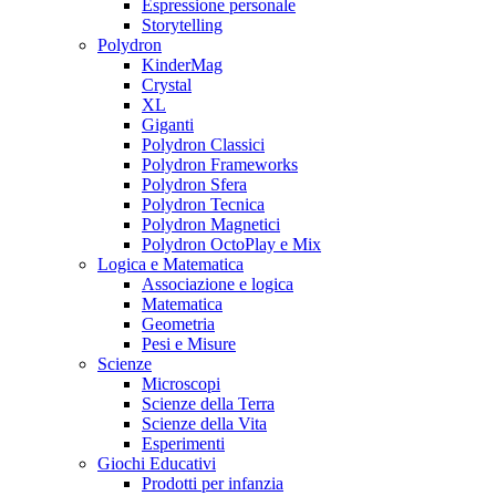
Espressione personale
Storytelling
Polydron
KinderMag
Crystal
XL
Giganti
Polydron Classici
Polydron Frameworks
Polydron Sfera
Polydron Tecnica
Polydron Magnetici
Polydron OctoPlay e Mix
Logica e Matematica
Associazione e logica
Matematica
Geometria
Pesi e Misure
Scienze
Microscopi
Scienze della Terra
Scienze della Vita
Esperimenti
Giochi Educativi
Prodotti per infanzia