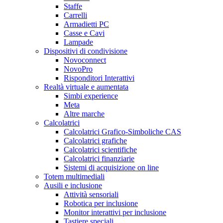
Staffe
Carrelli
Armadietti PC
Casse e Cavi
Lampade
Dispositivi di condivisione
Novoconnect
NovoPro
Risponditori Interattivi
Realtà virtuale e aumentata
Simbi experience
Meta
Altre marche
Calcolatrici
Calcolatrici Grafico-Simboliche CAS
Calcolatrici grafiche
Calcolatrici scientifiche
Calcolatrici finanziarie
Sistemi di acquisizione on line
Totem multimediali
Ausili e inclusione
Attività sensoriali
Robotica per inclusione
Monitor interattivi per inclusione
Tastiere speciali