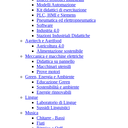
Modelli Automazione
Kit didattici di esercitazione
PLC, HMI e Siemens
Pneumatica ed elettropneumatica
Software
Industria 4.0
Stazioni Industriali Didattiche
Agritech e Agrifood
Agricoltura 4.0
Alimentazione sostenibile
Meccanica e macchine elettriche
Didattica su pannello
Macchinari utensili
Prove motori
Green, Energia e Ambiente
Educazione Green
Sostenibilità e ambiente
Energie rinnovabili
Lingue
Laboratorio di Lingue
Sussidi Linguistici
Musica
Chitarre - Bassi
Fiati