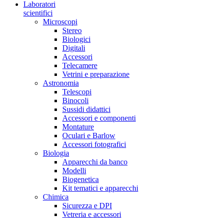
Laboratori
scientifici
Microscopi
Stereo
Biologici
Digitali
Accessori
Telecamere
Vetrini e preparazione
Astronomia
Telescopi
Binocoli
Sussidi didattici
Accessori e componenti
Montature
Oculari e Barlow
Accessori fotografici
Biologia
Apparecchi da banco
Modelli
Biogenetica
Kit tematici e apparecchi
Chimica
Sicurezza e DPI
Vetreria e accessori