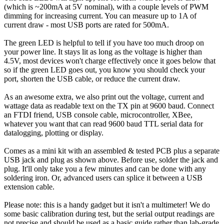
(which is ~200mA at 5V nominal), with a couple levels of PWM
dimming for increasing current. You can measure up to 1A of
current draw - most USB ports are rated for 500mA.
The green LED is helpful to tell if you have too much droop on
your power line. It stays lit as long as the voltage is higher than
4.5V, most devices won't charge effectively once it goes below that
so if the green LED goes out, you know you should check your
port, shorten the USB cable, or reduce the current draw.
As an awesome extra, we also print out the voltage, current and
wattage data as readable text on the TX pin at 9600 baud. Connect
an FTDI friend, USB console cable, microcontroller, XBee,
whatever you want that can read 9600 baud TTL serial data for
datalogging, plotting or display.
Comes as a mini kit with an assembled & tested PCB plus a separate
USB jack and plug as shown above. Before use, solder the jack and
plug. It'll only take you a few minutes and can be done with any
soldering iron. Or, advanced users can splice it between a USB
extension cable.
Please note: this is a handy gadget but it isn't a multimeter! We do
some basic calibration during test, but the serial output readings are
not precise and should be used as a basic guide rather than lab-grade