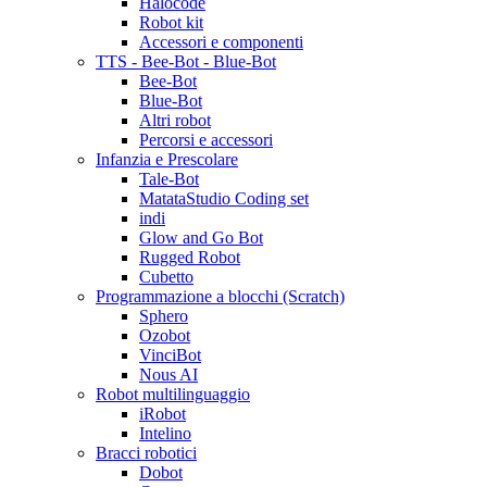
Halocode
Robot kit
Accessori e componenti
TTS - Bee-Bot - Blue-Bot
Bee-Bot
Blue-Bot
Altri robot
Percorsi e accessori
Infanzia e Prescolare
Tale-Bot
MatataStudio Coding set
indi
Glow and Go Bot
Rugged Robot
Cubetto
Programmazione a blocchi (Scratch)
Sphero
Ozobot
VinciBot
Nous AI
Robot multilinguaggio
iRobot
Intelino
Bracci robotici
Dobot