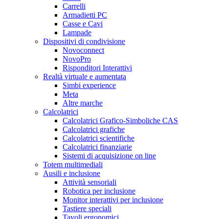
Carrelli
Armadietti PC
Casse e Cavi
Lampade
Dispositivi di condivisione
Novoconnect
NovoPro
Risponditori Interattivi
Realtà virtuale e aumentata
Simbi experience
Meta
Altre marche
Calcolatrici
Calcolatrici Grafico-Simboliche CAS
Calcolatrici grafiche
Calcolatrici scientifiche
Calcolatrici finanziarie
Sistemi di acquisizione on line
Totem multimediali
Ausili e inclusione
Attività sensoriali
Robotica per inclusione
Monitor interattivi per inclusione
Tastiere speciali
Tavoli ergonomici