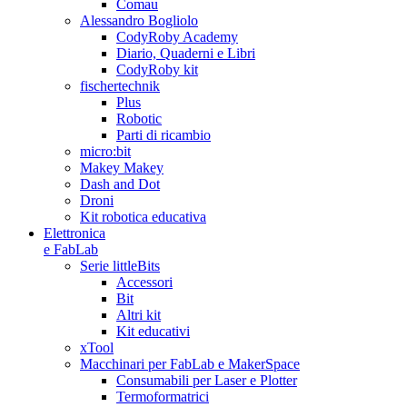
Comau
Alessandro Bogliolo
CodyRoby Academy
Diario, Quaderni e Libri
CodyRoby kit
fischertechnik
Plus
Robotic
Parti di ricambio
micro:bit
Makey Makey
Dash and Dot
Droni
Kit robotica educativa
Elettronica
e FabLab
Serie littleBits
Accessori
Bit
Altri kit
Kit educativi
xTool
Macchinari per FabLab e MakerSpace
Consumabili per Laser e Plotter
Termoformatrici