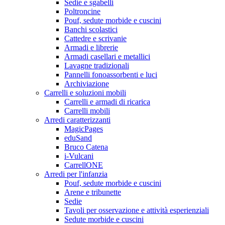
Sedie e sgabelli
Poltroncine
Pouf, sedute morbide e cuscini
Banchi scolastici
Cattedre e scrivanie
Armadi e librerie
Armadi casellari e metallici
Lavagne tradizionali
Pannelli fonoassorbenti e luci
Archiviazione
Carrelli e soluzioni mobili
Carrelli e armadi di ricarica
Carrelli mobili
Arredi caratterizzanti
MagicPages
eduSand
Bruco Catena
i-Vulcani
CarrellONE
Arredi per l'infanzia
Pouf, sedute morbide e cuscini
Arene e tribunette
Sedie
Tavoli per osservazione e attività esperienziali
Sedute morbide e cuscini