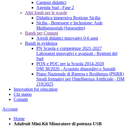
Campus didattici
Agenda Sud - Fase 2
Altri fondi per le scuole
Didattica immersiva Regione Sicilia
Sicilia - Benessere e Inclusione: Aule
Multisensoriali (Snoezelen)
Bandi per Comuni
Arredi didattici innovativi 0-6 anni
Bandi in evidenza
PN Scuola e competenze 2021-2027
Laboratori innovativi e avanzati - Regioni del
Sud
PON e POC per la Scuola 2014-2020
DM 38/2026 - Acquisto dispositivi e Sussidi
Piano Nazionale di Ripresa e Resilienza (PNRR)
Snodi formativi per l'Intelligenza Artificiale - DM
219/2025
Innovation for education
Chi siamo
Contatti
Account
Home
Adafruit Mini-Kit Misuratore di potenza USB