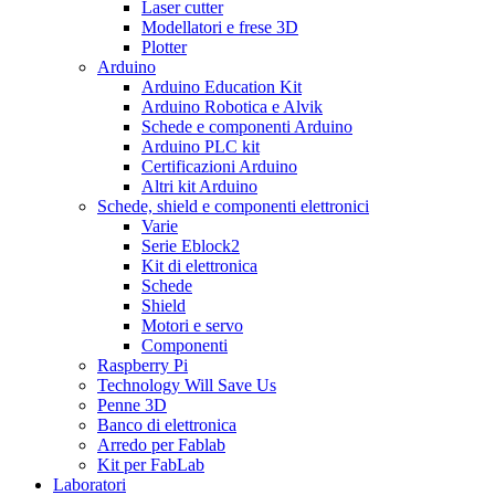
Laser cutter
Modellatori e frese 3D
Plotter
Arduino
Arduino Education Kit
Arduino Robotica e Alvik
Schede e componenti Arduino
Arduino PLC kit
Certificazioni Arduino
Altri kit Arduino
Schede, shield e componenti elettronici
Varie
Serie Eblock2
Kit di elettronica
Schede
Shield
Motori e servo
Componenti
Raspberry Pi
Technology Will Save Us
Penne 3D
Banco di elettronica
Arredo per Fablab
Kit per FabLab
Laboratori