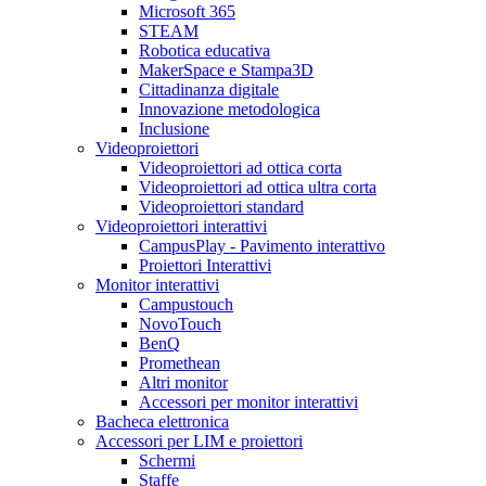
Microsoft 365
STEAM
Robotica educativa
MakerSpace e Stampa3D
Cittadinanza digitale
Innovazione metodologica
Inclusione
Videoproiettori
Videoproiettori ad ottica corta
Videoproiettori ad ottica ultra corta
Videoproiettori standard
Videoproiettori interattivi
CampusPlay - Pavimento interattivo
Proiettori Interattivi
Monitor interattivi
Campustouch
NovoTouch
BenQ
Promethean
Altri monitor
Accessori per monitor interattivi
Bacheca elettronica
Accessori per LIM e proiettori
Schermi
Staffe