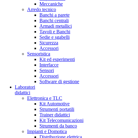
Meccaniche
Arredo tecnico
Banchi a parete
Banchi centrali
Armadi metallici
Tavoli e Banchi
Sedie e sgabelli
Sicurezza
Accessori
Sensoristica
Kit ed esperimenti
Interfacce
Sensori
Accessori
Software di gestione
Laboratori
didattici
Elettronica e TLC
Kit Automotive
Strumenti portatili
Trainer didattici
Kit Telecomunicazioni
Strumenti da banco
Impianti e Domotica
Distribuzione elettrica