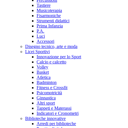
Percussioni
Tastiere
Musicoterapia
Fisarmoniche
Strumenti didattici
Prima Infanzia
P.A.
Luci
Accessori
Disegno tecnico, arte e moda
Licei Sportivi
Innovazione per lo Sport
Calcio e calcetto
Volley
Basket
Atletica
Badminton
Fitness e Crossfit
Psicomotricità
Ginnastica
Altri sport
Tappeti e Materassi
Indicatori e Cronometri
Biblioteche innovative
Arredi per biblioteche