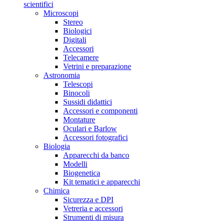
scientifici
Microscopi
Stereo
Biologici
Digitali
Accessori
Telecamere
Vetrini e preparazione
Astronomia
Telescopi
Binocoli
Sussidi didattici
Accessori e componenti
Montature
Oculari e Barlow
Accessori fotografici
Biologia
Apparecchi da banco
Modelli
Biogenetica
Kit tematici e apparecchi
Chimica
Sicurezza e DPI
Vetreria e accessori
Strumenti di misura