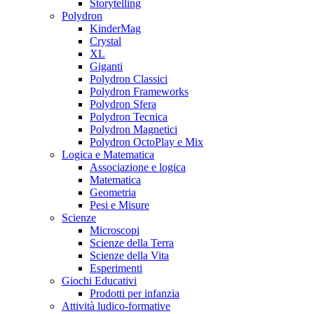
Storytelling
Polydron
KinderMag
Crystal
XL
Giganti
Polydron Classici
Polydron Frameworks
Polydron Sfera
Polydron Tecnica
Polydron Magnetici
Polydron OctoPlay e Mix
Logica e Matematica
Associazione e logica
Matematica
Geometria
Pesi e Misure
Scienze
Microscopi
Scienze della Terra
Scienze della Vita
Esperimenti
Giochi Educativi
Prodotti per infanzia
Attività ludico-formative