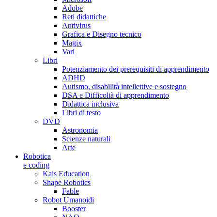
Adobe
Reti didattiche
Antivirus
Grafica e Disegno tecnico
Magix
Vari
Libri
Potenziamento dei prerequisiti di apprendimento
ADHD
Autismo, disabilità intellettive e sostegno
DSA e Difficoltà di apprendimento
Didattica inclusiva
Libri di testo
DVD
Astronomia
Scienze naturali
Arte
Robotica
e coding
Kais Education
Shape Robotics
Fable
Robot Umanoidi
Booster