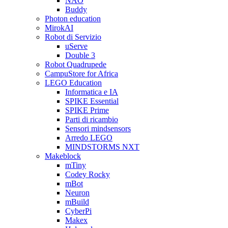
NAO
Buddy
Photon education
MirokAI
Robot di Servizio
uServe
Double 3
Robot Quadrupede
CampuStore for Africa
LEGO Education
Informatica e IA
SPIKE Essential
SPIKE Prime
Parti di ricambio
Sensori mindsensors
Arredo LEGO
MINDSTORMS NXT
Makeblock
mTiny
Codey Rocky
mBot
Neuron
mBuild
CyberPi
Makex