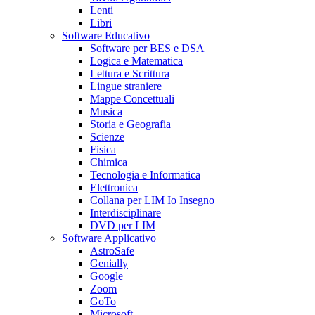
Lenti
Libri
Software Educativo
Software per BES e DSA
Logica e Matematica
Lettura e Scrittura
Lingue straniere
Mappe Concettuali
Musica
Storia e Geografia
Scienze
Fisica
Chimica
Tecnologia e Informatica
Elettronica
Collana per LIM Io Insegno
Interdisciplinare
DVD per LIM
Software Applicativo
AstroSafe
Genially
Google
Zoom
GoTo
Microsoft