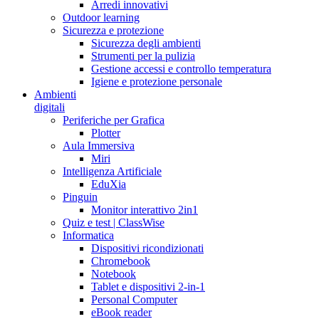
Arredi innovativi
Outdoor learning
Sicurezza e protezione
Sicurezza degli ambienti
Strumenti per la pulizia
Gestione accessi e controllo temperatura
Igiene e protezione personale
Ambienti
digitali
Periferiche per Grafica
Plotter
Aula Immersiva
Miri
Intelligenza Artificiale
EduXia
Pinguin
Monitor interattivo 2in1
Quiz e test | ClassWise
Informatica
Dispositivi ricondizionati
Chromebook
Notebook
Tablet e dispositivi 2-in-1
Personal Computer
eBook reader