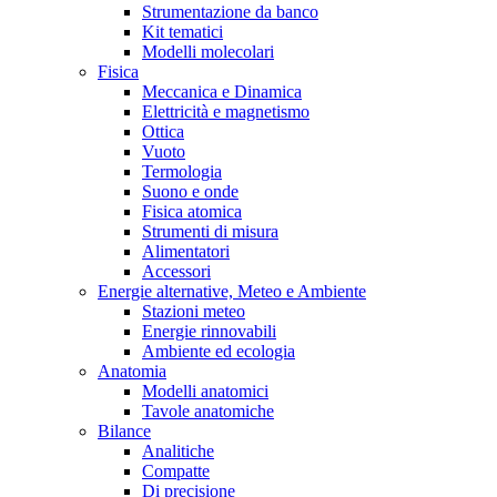
Strumentazione da banco
Kit tematici
Modelli molecolari
Fisica
Meccanica e Dinamica
Elettricità e magnetismo
Ottica
Vuoto
Termologia
Suono e onde
Fisica atomica
Strumenti di misura
Alimentatori
Accessori
Energie alternative, Meteo e Ambiente
Stazioni meteo
Energie rinnovabili
Ambiente ed ecologia
Anatomia
Modelli anatomici
Tavole anatomiche
Bilance
Analitiche
Compatte
Di precisione