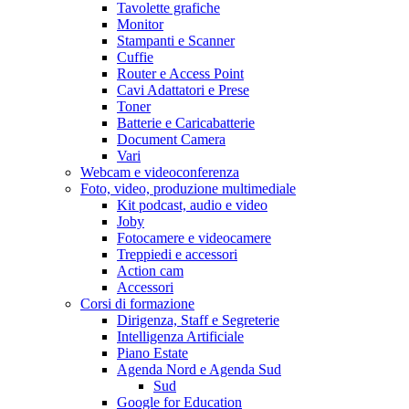
Tavolette grafiche
Monitor
Stampanti e Scanner
Cuffie
Router e Access Point
Cavi Adattatori e Prese
Toner
Batterie e Caricabatterie
Document Camera
Vari
Webcam e videoconferenza
Foto, video, produzione multimediale
Kit podcast, audio e video
Joby
Fotocamere e videocamere
Treppiedi e accessori
Action cam
Accessori
Corsi di formazione
Dirigenza, Staff e Segreterie
Intelligenza Artificiale
Piano Estate
Agenda Nord e Agenda Sud
Sud
Google for Education