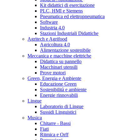
Kit didattici di esercitazione
PLC, HMI e Siemens
Pneumatica ed elettropneumatica
Software
Industria 4.0
Stazioni Industriali Didattiche
Agritech e Agrifood
Agricoltura 4.0
Alimentazione sostenibile
Meccanica e macchine elettriche
Didattica su pannello
Macchinari utensili
Prove motori
Green, Energia e Ambiente
Educazione Green
Sostenibilità e ambiente
Energie rinnovabili
Lingue
Laboratorio di Lingue
Sussidi Linguistici
Musica
Chitarre - Bassi
Fiati
Ritmica e Orff