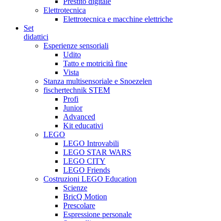
Prestito digitale
Elettrotecnica
Elettrotecnica e macchine elettriche
Set
didattici
Esperienze sensoriali
Udito
Tatto e motricità fine
Vista
Stanza multisensoriale e Snoezelen
fischertechnik STEM
Profi
Junior
Advanced
Kit educativi
LEGO
LEGO Introvabili
LEGO STAR WARS
LEGO CITY
LEGO Friends
Costruzioni LEGO Education
Scienze
BricQ Motion
Prescolare
Espressione personale