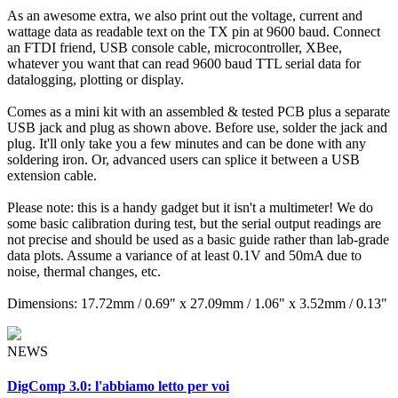
As an awesome extra, we also print out the voltage, current and
wattage data as readable text on the TX pin at 9600 baud. Connect
an FTDI friend, USB console cable, microcontroller, XBee,
whatever you want that can read 9600 baud TTL serial data for
datalogging, plotting or display.
Comes as a mini kit with an assembled & tested PCB plus a separate
USB jack and plug as shown above. Before use, solder the jack and
plug. It'll only take you a few minutes and can be done with any
soldering iron. Or, advanced users can splice it between a USB
extension cable.
Please note: this is a handy gadget but it isn't a multimeter! We do
some basic calibration during test, but the serial output readings are
not precise and should be used as a basic guide rather than lab-grade
data plots. Assume a variance of at least 0.1V and 50mA due to
noise, thermal changes, etc.
Dimensions: 17.72mm / 0.69" x 27.09mm / 1.06" x 3.52mm / 0.13"
NEWS
DigComp 3.0: l'abbiamo letto per voi