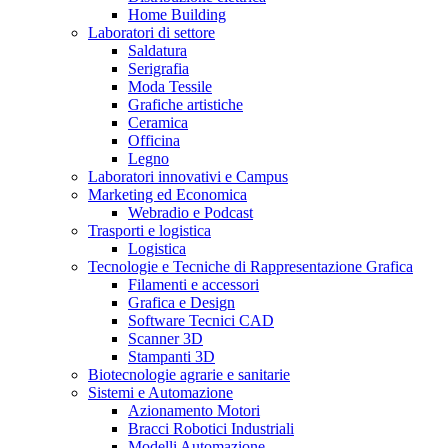
Home Building
Laboratori di settore
Saldatura
Serigrafia
Moda Tessile
Grafiche artistiche
Ceramica
Officina
Legno
Laboratori innovativi e Campus
Marketing ed Economica
Webradio e Podcast
Trasporti e logistica
Logistica
Tecnologie e Tecniche di Rappresentazione Grafica
Filamenti e accessori
Grafica e Design
Software Tecnici CAD
Scanner 3D
Stampanti 3D
Biotecnologie agrarie e sanitarie
Sistemi e Automazione
Azionamento Motori
Bracci Robotici Industriali
Modelli Automazione