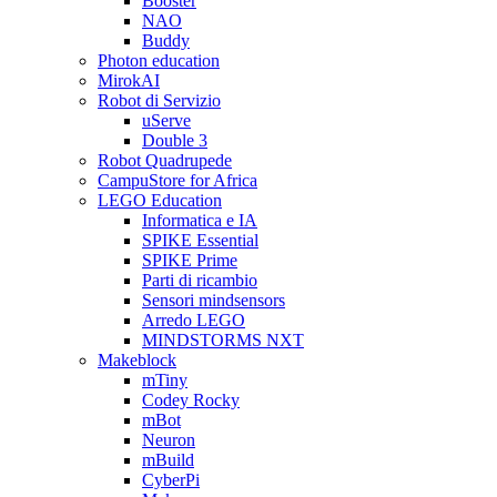
Booster
NAO
Buddy
Photon education
MirokAI
Robot di Servizio
uServe
Double 3
Robot Quadrupede
CampuStore for Africa
LEGO Education
Informatica e IA
SPIKE Essential
SPIKE Prime
Parti di ricambio
Sensori mindsensors
Arredo LEGO
MINDSTORMS NXT
Makeblock
mTiny
Codey Rocky
mBot
Neuron
mBuild
CyberPi