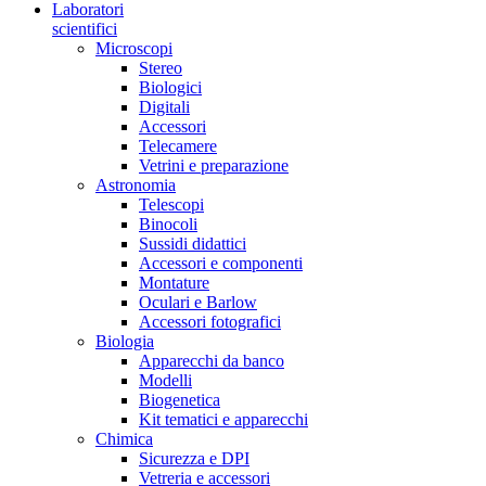
Laboratori
scientifici
Microscopi
Stereo
Biologici
Digitali
Accessori
Telecamere
Vetrini e preparazione
Astronomia
Telescopi
Binocoli
Sussidi didattici
Accessori e componenti
Montature
Oculari e Barlow
Accessori fotografici
Biologia
Apparecchi da banco
Modelli
Biogenetica
Kit tematici e apparecchi
Chimica
Sicurezza e DPI
Vetreria e accessori