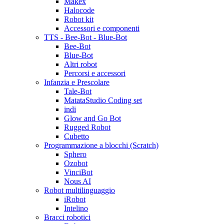
Makex
Halocode
Robot kit
Accessori e componenti
TTS - Bee-Bot - Blue-Bot
Bee-Bot
Blue-Bot
Altri robot
Percorsi e accessori
Infanzia e Prescolare
Tale-Bot
MatataStudio Coding set
indi
Glow and Go Bot
Rugged Robot
Cubetto
Programmazione a blocchi (Scratch)
Sphero
Ozobot
VinciBot
Nous AI
Robot multilinguaggio
iRobot
Intelino
Bracci robotici