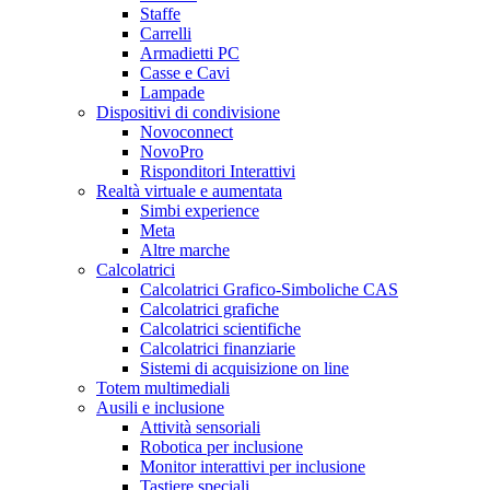
Staffe
Carrelli
Armadietti PC
Casse e Cavi
Lampade
Dispositivi di condivisione
Novoconnect
NovoPro
Risponditori Interattivi
Realtà virtuale e aumentata
Simbi experience
Meta
Altre marche
Calcolatrici
Calcolatrici Grafico-Simboliche CAS
Calcolatrici grafiche
Calcolatrici scientifiche
Calcolatrici finanziarie
Sistemi di acquisizione on line
Totem multimediali
Ausili e inclusione
Attività sensoriali
Robotica per inclusione
Monitor interattivi per inclusione
Tastiere speciali