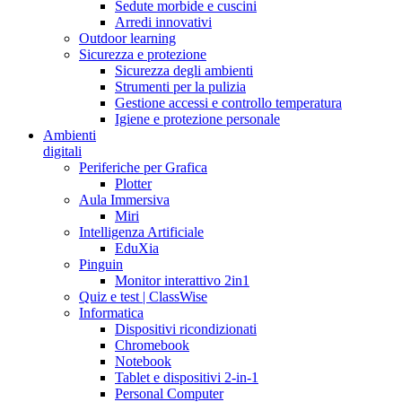
Sedute morbide e cuscini
Arredi innovativi
Outdoor learning
Sicurezza e protezione
Sicurezza degli ambienti
Strumenti per la pulizia
Gestione accessi e controllo temperatura
Igiene e protezione personale
Ambienti
digitali
Periferiche per Grafica
Plotter
Aula Immersiva
Miri
Intelligenza Artificiale
EduXia
Pinguin
Monitor interattivo 2in1
Quiz e test | ClassWise
Informatica
Dispositivi ricondizionati
Chromebook
Notebook
Tablet e dispositivi 2-in-1
Personal Computer