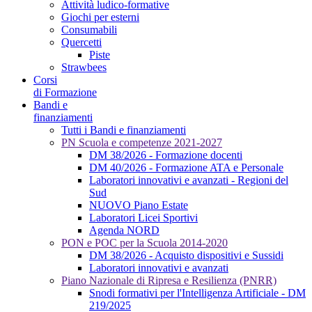
Attività ludico-formative
Giochi per esterni
Consumabili
Quercetti
Piste
Strawbees
Corsi
di Formazione
Bandi e
finanziamenti
Tutti i Bandi e finanziamenti
PN Scuola e competenze 2021-2027
DM 38/2026 - Formazione docenti
DM 40/2026 - Formazione ATA e Personale
Laboratori innovativi e avanzati - Regioni del
Sud
NUOVO Piano Estate
Laboratori Licei Sportivi
Agenda NORD
PON e POC per la Scuola 2014-2020
DM 38/2026 - Acquisto dispositivi e Sussidi
Laboratori innovativi e avanzati
Piano Nazionale di Ripresa e Resilienza (PNRR)
Snodi formativi per l'Intelligenza Artificiale - DM
219/2025