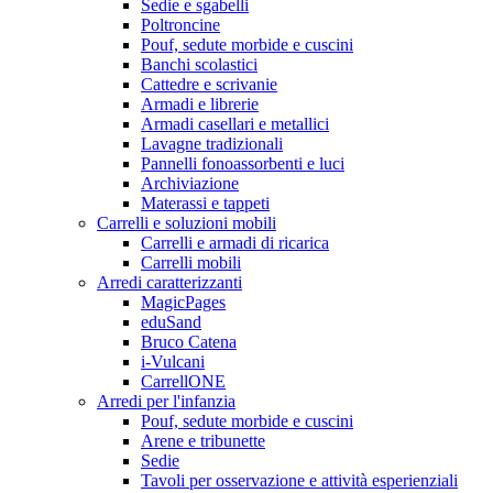
Sedie e sgabelli
Poltroncine
Pouf, sedute morbide e cuscini
Banchi scolastici
Cattedre e scrivanie
Armadi e librerie
Armadi casellari e metallici
Lavagne tradizionali
Pannelli fonoassorbenti e luci
Archiviazione
Materassi e tappeti
Carrelli e soluzioni mobili
Carrelli e armadi di ricarica
Carrelli mobili
Arredi caratterizzanti
MagicPages
eduSand
Bruco Catena
i-Vulcani
CarrellONE
Arredi per l'infanzia
Pouf, sedute morbide e cuscini
Arene e tribunette
Sedie
Tavoli per osservazione e attività esperienziali