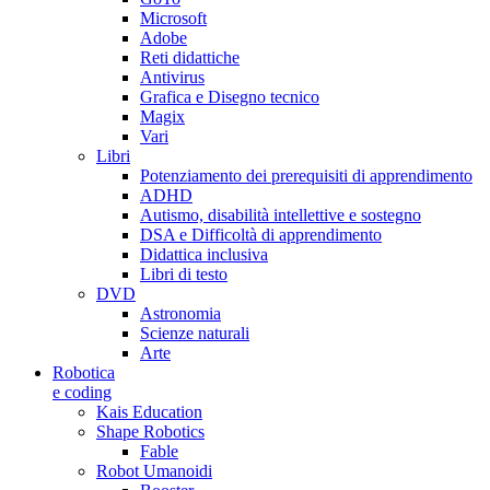
Microsoft
Adobe
Reti didattiche
Antivirus
Grafica e Disegno tecnico
Magix
Vari
Libri
Potenziamento dei prerequisiti di apprendimento
ADHD
Autismo, disabilità intellettive e sostegno
DSA e Difficoltà di apprendimento
Didattica inclusiva
Libri di testo
DVD
Astronomia
Scienze naturali
Arte
Robotica
e coding
Kais Education
Shape Robotics
Fable
Robot Umanoidi