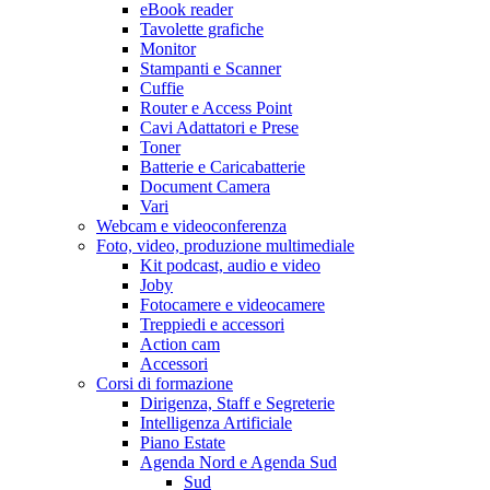
eBook reader
Tavolette grafiche
Monitor
Stampanti e Scanner
Cuffie
Router e Access Point
Cavi Adattatori e Prese
Toner
Batterie e Caricabatterie
Document Camera
Vari
Webcam e videoconferenza
Foto, video, produzione multimediale
Kit podcast, audio e video
Joby
Fotocamere e videocamere
Treppiedi e accessori
Action cam
Accessori
Corsi di formazione
Dirigenza, Staff e Segreterie
Intelligenza Artificiale
Piano Estate
Agenda Nord e Agenda Sud
Sud