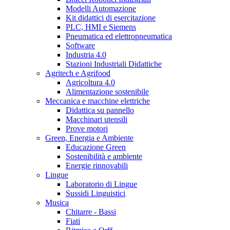
Modelli Automazione
Kit didattici di esercitazione
PLC, HMI e Siemens
Pneumatica ed elettropneumatica
Software
Industria 4.0
Stazioni Industriali Didattiche
Agritech e Agrifood
Agricoltura 4.0
Alimentazione sostenibile
Meccanica e macchine elettriche
Didattica su pannello
Macchinari utensili
Prove motori
Green, Energia e Ambiente
Educazione Green
Sostenibilità e ambiente
Energie rinnovabili
Lingue
Laboratorio di Lingue
Sussidi Linguistici
Musica
Chitarre - Bassi
Fiati