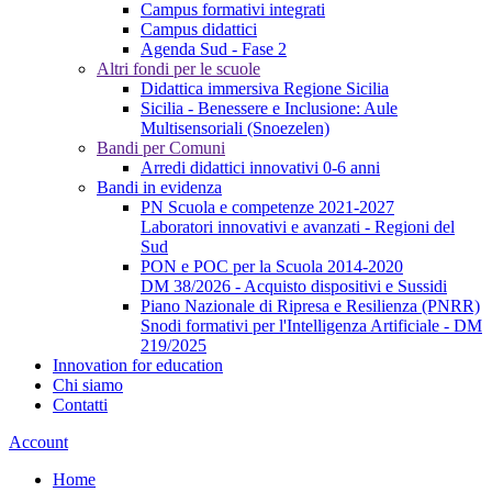
Campus formativi integrati
Campus didattici
Agenda Sud - Fase 2
Altri fondi per le scuole
Didattica immersiva Regione Sicilia
Sicilia - Benessere e Inclusione: Aule
Multisensoriali (Snoezelen)
Bandi per Comuni
Arredi didattici innovativi 0-6 anni
Bandi in evidenza
PN Scuola e competenze 2021-2027
Laboratori innovativi e avanzati - Regioni del
Sud
PON e POC per la Scuola 2014-2020
DM 38/2026 - Acquisto dispositivi e Sussidi
Piano Nazionale di Ripresa e Resilienza (PNRR)
Snodi formativi per l'Intelligenza Artificiale - DM
219/2025
Innovation for education
Chi siamo
Contatti
Account
Home