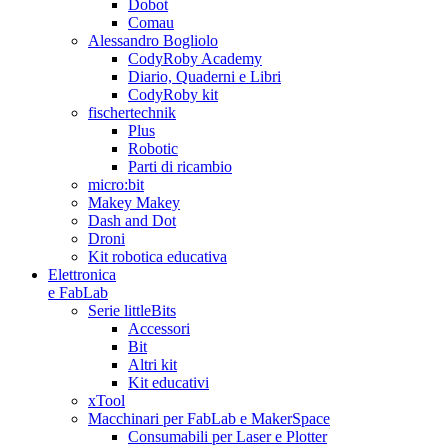
Dobot
Comau
Alessandro Bogliolo
CodyRoby Academy
Diario, Quaderni e Libri
CodyRoby kit
fischertechnik
Plus
Robotic
Parti di ricambio
micro:bit
Makey Makey
Dash and Dot
Droni
Kit robotica educativa
Elettronica
e FabLab
Serie littleBits
Accessori
Bit
Altri kit
Kit educativi
xTool
Macchinari per FabLab e MakerSpace
Consumabili per Laser e Plotter