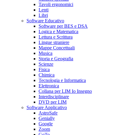
Tavoli ergonomici
Lenti
Libri
Software Educativo
Software per BES e DSA
Logica e Matematica
Lettura e Scrittura
Lingue straniere
Mappe Concettuali
Musica
Storia e Geografia
Scienze
Fisica
Chimica
Tecnologia e Informatica
Elettronica
Collana per LIM Io Insegno
Interdisciplinare
DVD per LIM
Software Applicativo
AstroSafe
Genially
Google
Zoom
GoTo