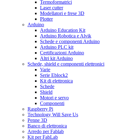
Termoformatrici
Laser cutter
Modellatori e frese 3D
Plotter
Arduino
Arduino Education Kit
Arduino Robotica e Alvik
Schede e componenti Arduino
Arduino PLC kit
Certificazioni Arduino
Altri kit Arduino
Schede, shield e componenti elettronici
Varie
Serie Eblock2
Kit di elettronica
Schede
Shield
Motori e servo
Componenti
Raspberry Pi
Technology Will Save Us
Penne 3D
Banco di elettronica
Arredo per Fablab
Kit per FabLab