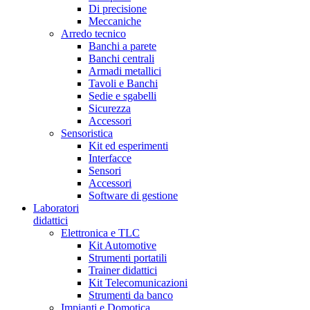
Di precisione
Meccaniche
Arredo tecnico
Banchi a parete
Banchi centrali
Armadi metallici
Tavoli e Banchi
Sedie e sgabelli
Sicurezza
Accessori
Sensoristica
Kit ed esperimenti
Interfacce
Sensori
Accessori
Software di gestione
Laboratori
didattici
Elettronica e TLC
Kit Automotive
Strumenti portatili
Trainer didattici
Kit Telecomunicazioni
Strumenti da banco
Impianti e Domotica