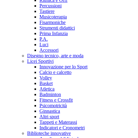
Ritmica e Orff
Percussioni
Tastiere
Musicoterapia
Fisarmoniche
Strumenti didattici
Prima Infanzia
P.A.
Luci
Accessori
Disegno tecnico, arte e moda
Licei Sportivi
Innovazione per lo Sport
Calcio e calcetto
Volley
Basket
Atletica
Badminton
Fitness e Crossfit
Psicomotricità
Ginnastica
Altri sport
Tappeti e Materassi
Indicatori e Cronometri
Biblioteche innovative