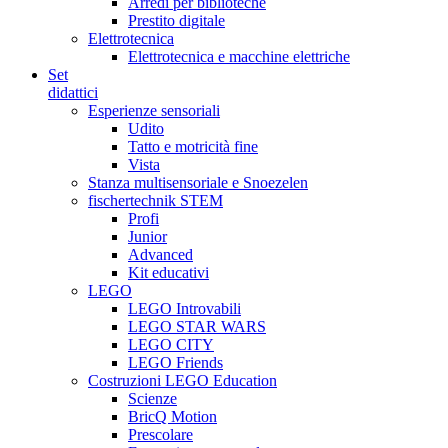
Arredi per biblioteche
Prestito digitale
Elettrotecnica
Elettrotecnica e macchine elettriche
Set
didattici
Esperienze sensoriali
Udito
Tatto e motricità fine
Vista
Stanza multisensoriale e Snoezelen
fischertechnik STEM
Profi
Junior
Advanced
Kit educativi
LEGO
LEGO Introvabili
LEGO STAR WARS
LEGO CITY
LEGO Friends
Costruzioni LEGO Education
Scienze
BricQ Motion
Prescolare