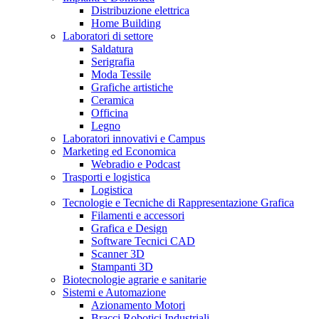
Distribuzione elettrica
Home Building
Laboratori di settore
Saldatura
Serigrafia
Moda Tessile
Grafiche artistiche
Ceramica
Officina
Legno
Laboratori innovativi e Campus
Marketing ed Economica
Webradio e Podcast
Trasporti e logistica
Logistica
Tecnologie e Tecniche di Rappresentazione Grafica
Filamenti e accessori
Grafica e Design
Software Tecnici CAD
Scanner 3D
Stampanti 3D
Biotecnologie agrarie e sanitarie
Sistemi e Automazione
Azionamento Motori
Bracci Robotici Industriali