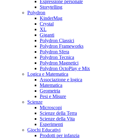
Espressione personale
Storytelling
Polydron
KinderMag
Crystal
XL
Giganti
Polydron Classici
Polydron Frameworks
Polydron Sfera
Polydron Tecnica
Polydron Magnetici
Polydron OctoPlay e Mix
Logica e Matematica
Associazione e logica
Matematica
Geometria
Pesi e Misure
Scienze
Microscopi
Scienze della Terra
Scienze della Vita
Esperimenti
Giochi Educativi
Prodotti per infanzia