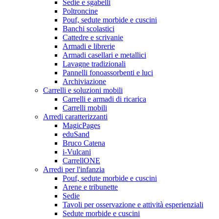
Sedie e sgabelli
Poltroncine
Pouf, sedute morbide e cuscini
Banchi scolastici
Cattedre e scrivanie
Armadi e librerie
Armadi casellari e metallici
Lavagne tradizionali
Pannelli fonoassorbenti e luci
Archiviazione
Carrelli e soluzioni mobili
Carrelli e armadi di ricarica
Carrelli mobili
Arredi caratterizzanti
MagicPages
eduSand
Bruco Catena
i-Vulcani
CarrellONE
Arredi per l'infanzia
Pouf, sedute morbide e cuscini
Arene e tribunette
Sedie
Tavoli per osservazione e attività esperienziali
Sedute morbide e cuscini