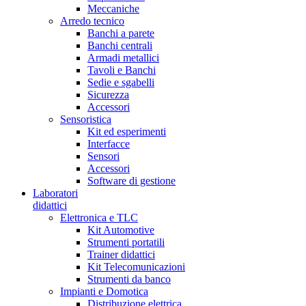
Meccaniche
Arredo tecnico
Banchi a parete
Banchi centrali
Armadi metallici
Tavoli e Banchi
Sedie e sgabelli
Sicurezza
Accessori
Sensoristica
Kit ed esperimenti
Interfacce
Sensori
Accessori
Software di gestione
Laboratori
didattici
Elettronica e TLC
Kit Automotive
Strumenti portatili
Trainer didattici
Kit Telecomunicazioni
Strumenti da banco
Impianti e Domotica
Distribuzione elettrica