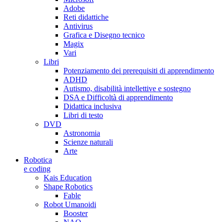
Adobe
Reti didattiche
Antivirus
Grafica e Disegno tecnico
Magix
Vari
Libri
Potenziamento dei prerequisiti di apprendimento
ADHD
Autismo, disabilità intellettive e sostegno
DSA e Difficoltà di apprendimento
Didattica inclusiva
Libri di testo
DVD
Astronomia
Scienze naturali
Arte
Robotica
e coding
Kais Education
Shape Robotics
Fable
Robot Umanoidi
Booster