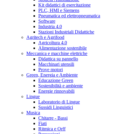
Kit didattici di esercitazione
PLC, HMI e Siemens
Pneumatica ed elettropneumatica
Software
Industria 4.0
Stazioni Industriali Didattiche
Agritech e Agrifood
Agricoltura 4.0
Alimentazione sostenibile
Meccanica e macchine elettriche
Didattica su pannello
Macchinari utensili
Prove motori
Green, Energia e Ambiente
Educazione Green
Sostenibilità e ambiente
Energie rinnovabili
Lingue
Laboratorio di Lingue
Sussidi Linguistici
Musica
Chitarre - Bassi
Fiati
Ritmica e Orff