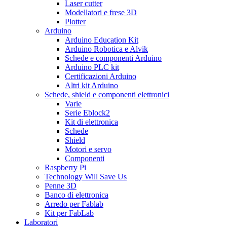
Laser cutter
Modellatori e frese 3D
Plotter
Arduino
Arduino Education Kit
Arduino Robotica e Alvik
Schede e componenti Arduino
Arduino PLC kit
Certificazioni Arduino
Altri kit Arduino
Schede, shield e componenti elettronici
Varie
Serie Eblock2
Kit di elettronica
Schede
Shield
Motori e servo
Componenti
Raspberry Pi
Technology Will Save Us
Penne 3D
Banco di elettronica
Arredo per Fablab
Kit per FabLab
Laboratori