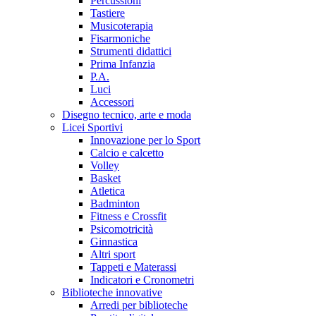
Percussioni
Tastiere
Musicoterapia
Fisarmoniche
Strumenti didattici
Prima Infanzia
P.A.
Luci
Accessori
Disegno tecnico, arte e moda
Licei Sportivi
Innovazione per lo Sport
Calcio e calcetto
Volley
Basket
Atletica
Badminton
Fitness e Crossfit
Psicomotricità
Ginnastica
Altri sport
Tappeti e Materassi
Indicatori e Cronometri
Biblioteche innovative
Arredi per biblioteche