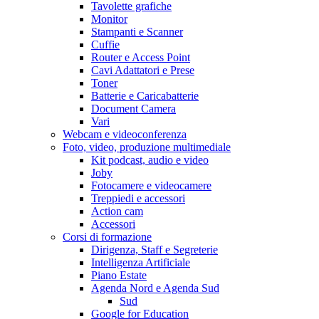
Tavolette grafiche
Monitor
Stampanti e Scanner
Cuffie
Router e Access Point
Cavi Adattatori e Prese
Toner
Batterie e Caricabatterie
Document Camera
Vari
Webcam e videoconferenza
Foto, video, produzione multimediale
Kit podcast, audio e video
Joby
Fotocamere e videocamere
Treppiedi e accessori
Action cam
Accessori
Corsi di formazione
Dirigenza, Staff e Segreterie
Intelligenza Artificiale
Piano Estate
Agenda Nord e Agenda Sud
Sud
Google for Education