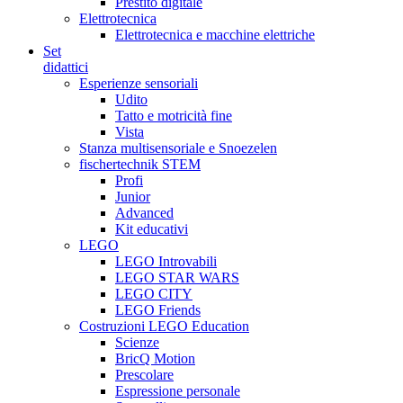
Prestito digitale
Elettrotecnica
Elettrotecnica e macchine elettriche
Set
didattici
Esperienze sensoriali
Udito
Tatto e motricità fine
Vista
Stanza multisensoriale e Snoezelen
fischertechnik STEM
Profi
Junior
Advanced
Kit educativi
LEGO
LEGO Introvabili
LEGO STAR WARS
LEGO CITY
LEGO Friends
Costruzioni LEGO Education
Scienze
BricQ Motion
Prescolare
Espressione personale