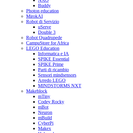
NAO
Buddy
Photon education
MirokAI
Robot di Servizio
uServe
Double 3
Robot Quadrupede
CampuStore for Africa
LEGO Education
Informatica e IA
SPIKE Essential
SPIKE Prime
Parti di ricambio
Sensori mindsensors
Arredo LEGO
MINDSTORMS NXT
Makeblock
mTiny
Codey Rocky
mBot
Neuron
mBuild
CyberPi
Makex