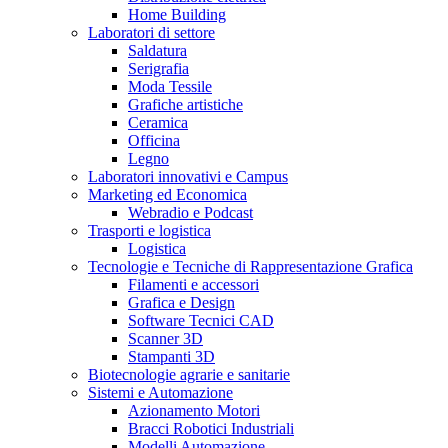
Home Building
Laboratori di settore
Saldatura
Serigrafia
Moda Tessile
Grafiche artistiche
Ceramica
Officina
Legno
Laboratori innovativi e Campus
Marketing ed Economica
Webradio e Podcast
Trasporti e logistica
Logistica
Tecnologie e Tecniche di Rappresentazione Grafica
Filamenti e accessori
Grafica e Design
Software Tecnici CAD
Scanner 3D
Stampanti 3D
Biotecnologie agrarie e sanitarie
Sistemi e Automazione
Azionamento Motori
Bracci Robotici Industriali
Modelli Automazione