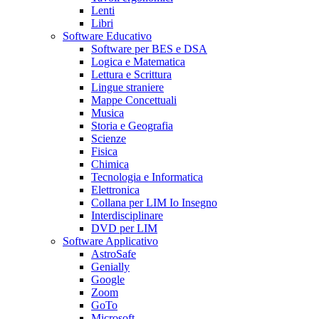
Lenti
Libri
Software Educativo
Software per BES e DSA
Logica e Matematica
Lettura e Scrittura
Lingue straniere
Mappe Concettuali
Musica
Storia e Geografia
Scienze
Fisica
Chimica
Tecnologia e Informatica
Elettronica
Collana per LIM Io Insegno
Interdisciplinare
DVD per LIM
Software Applicativo
AstroSafe
Genially
Google
Zoom
GoTo
Microsoft