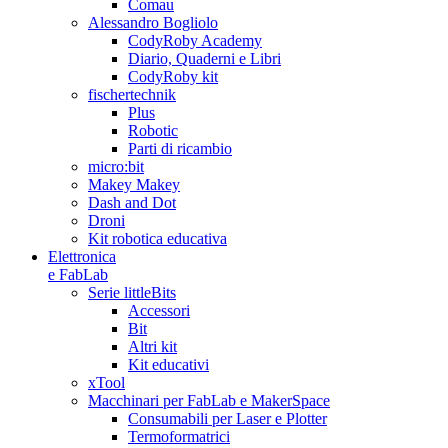
Comau
Alessandro Bogliolo
CodyRoby Academy
Diario, Quaderni e Libri
CodyRoby kit
fischertechnik
Plus
Robotic
Parti di ricambio
micro:bit
Makey Makey
Dash and Dot
Droni
Kit robotica educativa
Elettronica
e FabLab
Serie littleBits
Accessori
Bit
Altri kit
Kit educativi
xTool
Macchinari per FabLab e MakerSpace
Consumabili per Laser e Plotter
Termoformatrici