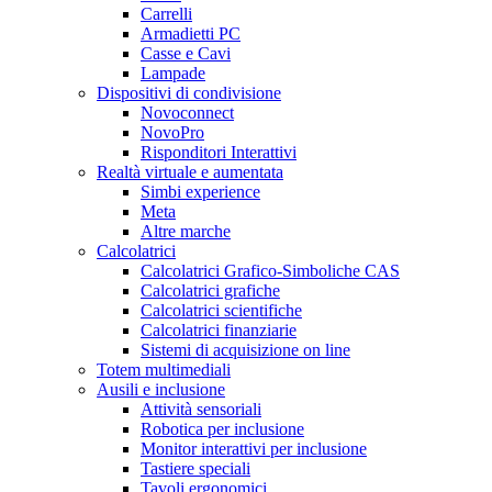
Carrelli
Armadietti PC
Casse e Cavi
Lampade
Dispositivi di condivisione
Novoconnect
NovoPro
Risponditori Interattivi
Realtà virtuale e aumentata
Simbi experience
Meta
Altre marche
Calcolatrici
Calcolatrici Grafico-Simboliche CAS
Calcolatrici grafiche
Calcolatrici scientifiche
Calcolatrici finanziarie
Sistemi di acquisizione on line
Totem multimediali
Ausili e inclusione
Attività sensoriali
Robotica per inclusione
Monitor interattivi per inclusione
Tastiere speciali
Tavoli ergonomici