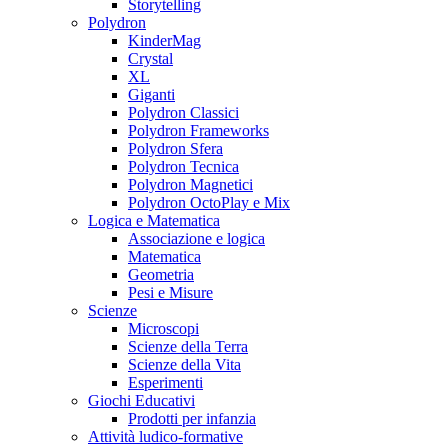
Storytelling
Polydron
KinderMag
Crystal
XL
Giganti
Polydron Classici
Polydron Frameworks
Polydron Sfera
Polydron Tecnica
Polydron Magnetici
Polydron OctoPlay e Mix
Logica e Matematica
Associazione e logica
Matematica
Geometria
Pesi e Misure
Scienze
Microscopi
Scienze della Terra
Scienze della Vita
Esperimenti
Giochi Educativi
Prodotti per infanzia
Attività ludico-formative