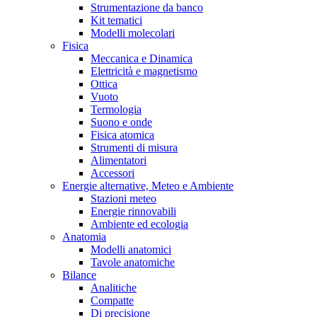
Strumentazione da banco
Kit tematici
Modelli molecolari
Fisica
Meccanica e Dinamica
Elettricità e magnetismo
Ottica
Vuoto
Termologia
Suono e onde
Fisica atomica
Strumenti di misura
Alimentatori
Accessori
Energie alternative, Meteo e Ambiente
Stazioni meteo
Energie rinnovabili
Ambiente ed ecologia
Anatomia
Modelli anatomici
Tavole anatomiche
Bilance
Analitiche
Compatte
Di precisione