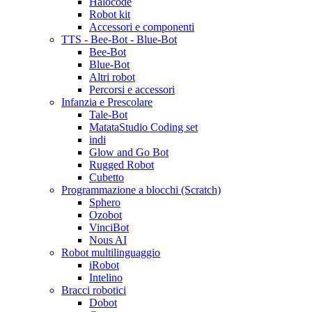
Halocode
Robot kit
Accessori e componenti
TTS - Bee-Bot - Blue-Bot
Bee-Bot
Blue-Bot
Altri robot
Percorsi e accessori
Infanzia e Prescolare
Tale-Bot
MatataStudio Coding set
indi
Glow and Go Bot
Rugged Robot
Cubetto
Programmazione a blocchi (Scratch)
Sphero
Ozobot
VinciBot
Nous AI
Robot multilinguaggio
iRobot
Intelino
Bracci robotici
Dobot