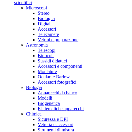
scientifici
Microscopi
Stereo
Biologici
Digitali
Accessori
Telecamere
Vetrini e preparazione
Astronomia
Telescopi
Binocoli
Sussidi didattici
Accessori e componenti
Montature
Oculari e Barlow
Accessori fotografici
Biologia
Apparecchi da banco
Modelli
Biogenetica
Kit tematici e apparecchi
Chimica
Sicurezza e DPI
Vetreria e accessori
Strumenti di misura