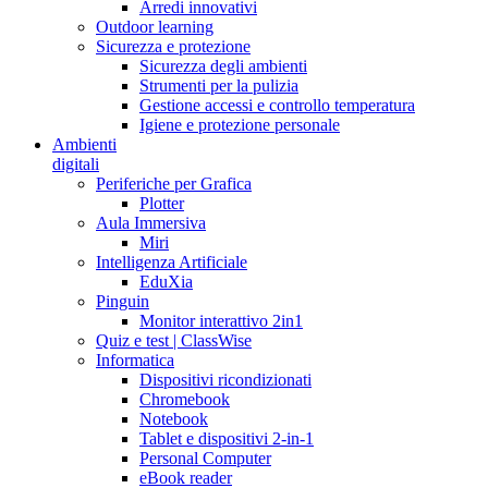
Arredi innovativi
Outdoor learning
Sicurezza e protezione
Sicurezza degli ambienti
Strumenti per la pulizia
Gestione accessi e controllo temperatura
Igiene e protezione personale
Ambienti
digitali
Periferiche per Grafica
Plotter
Aula Immersiva
Miri
Intelligenza Artificiale
EduXia
Pinguin
Monitor interattivo 2in1
Quiz e test | ClassWise
Informatica
Dispositivi ricondizionati
Chromebook
Notebook
Tablet e dispositivi 2-in-1
Personal Computer
eBook reader