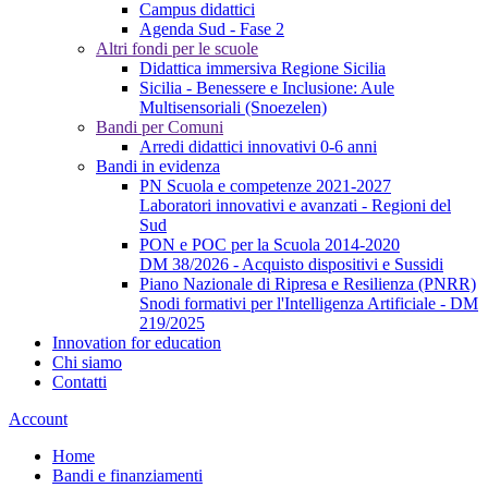
Campus didattici
Agenda Sud - Fase 2
Altri fondi per le scuole
Didattica immersiva Regione Sicilia
Sicilia - Benessere e Inclusione: Aule
Multisensoriali (Snoezelen)
Bandi per Comuni
Arredi didattici innovativi 0-6 anni
Bandi in evidenza
PN Scuola e competenze 2021-2027
Laboratori innovativi e avanzati - Regioni del
Sud
PON e POC per la Scuola 2014-2020
DM 38/2026 - Acquisto dispositivi e Sussidi
Piano Nazionale di Ripresa e Resilienza (PNRR)
Snodi formativi per l'Intelligenza Artificiale - DM
219/2025
Innovation for education
Chi siamo
Contatti
Account
Home
Bandi e finanziamenti