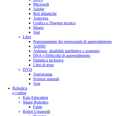
Microsoft
Adobe
Reti didattiche
Antivirus
Grafica e Disegno tecnico
Magix
Vari
Libri
Potenziamento dei prerequisiti di apprendimento
ADHD
Autismo, disabilità intellettive e sostegno
DSA e Difficoltà di apprendimento
Didattica inclusiva
Libri di testo
DVD
Astronomia
Scienze naturali
Arte
Robotica
e coding
Kais Education
Shape Robotics
Fable
Robot Umanoidi