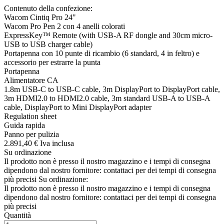
Contenuto della confezione:
Wacom Cintiq Pro 24"
Wacom Pro Pen 2 con 4 anelli colorati
ExpressKey™ Remote (with USB-A RF dongle and 30cm micro-
USB to USB charger cable)
Portapenna con 10 punte di ricambio (6 standard, 4 in feltro) e
accessorio per estrarre la punta
Portapenna
Alimentatore CA
1.8m USB-C to USB-C cable, 3m DisplayPort to DisplayPort cable,
3m HDMI2.0 to HDMI2.0 cable, 3m standard USB-A to USB-A
cable, DisplayPort to Mini DisplayPort adapter
Regulation sheet
Guida rapida
Panno per pulizia
2.891,
40
€
Iva inclusa
Su ordinazione
Il prodotto non è presso il nostro magazzino e i tempi di consegna
dipendono dal nostro fornitore: contattaci per dei tempi di consegna
più precisi
Su ordinazione:
Il prodotto non è presso il nostro magazzino e i tempi di consegna
dipendono dal nostro fornitore: contattaci per dei tempi di consegna
più precisi
Quantità