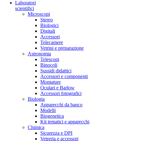
Laboratori
scientifici
Microscopi
Stereo
Biologici
Digitali
Accessori
Telecamere
Vetrini e preparazione
Astronomia
Telescopi
Binocoli
Sussidi didattici
Accessori e componenti
Montature
Oculari e Barlow
Accessori fotografici
Biologia
Apparecchi da banco
Modelli
Biogenetica
Kit tematici e apparecchi
Chimica
Sicurezza e DPI
Vetreria e accessori