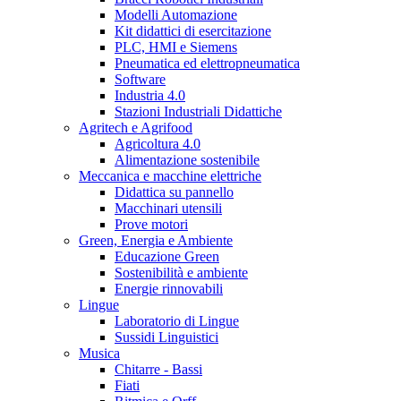
Modelli Automazione
Kit didattici di esercitazione
PLC, HMI e Siemens
Pneumatica ed elettropneumatica
Software
Industria 4.0
Stazioni Industriali Didattiche
Agritech e Agrifood
Agricoltura 4.0
Alimentazione sostenibile
Meccanica e macchine elettriche
Didattica su pannello
Macchinari utensili
Prove motori
Green, Energia e Ambiente
Educazione Green
Sostenibilità e ambiente
Energie rinnovabili
Lingue
Laboratorio di Lingue
Sussidi Linguistici
Musica
Chitarre - Bassi
Fiati