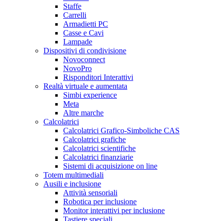
Staffe
Carrelli
Armadietti PC
Casse e Cavi
Lampade
Dispositivi di condivisione
Novoconnect
NovoPro
Risponditori Interattivi
Realtà virtuale e aumentata
Simbi experience
Meta
Altre marche
Calcolatrici
Calcolatrici Grafico-Simboliche CAS
Calcolatrici grafiche
Calcolatrici scientifiche
Calcolatrici finanziarie
Sistemi di acquisizione on line
Totem multimediali
Ausili e inclusione
Attività sensoriali
Robotica per inclusione
Monitor interattivi per inclusione
Tastiere speciali