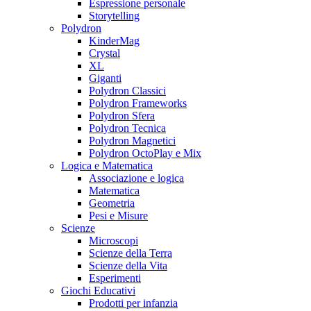
Espressione personale
Storytelling
Polydron
KinderMag
Crystal
XL
Giganti
Polydron Classici
Polydron Frameworks
Polydron Sfera
Polydron Tecnica
Polydron Magnetici
Polydron OctoPlay e Mix
Logica e Matematica
Associazione e logica
Matematica
Geometria
Pesi e Misure
Scienze
Microscopi
Scienze della Terra
Scienze della Vita
Esperimenti
Giochi Educativi
Prodotti per infanzia