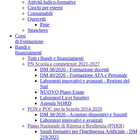
Attività ludico-formative
Giochi per esterni
Consumabili
Quercetti
Piste
Strawbees
Corsi
di Formazione
Bandi e
finanziamenti
Tutti i Bandi e finanziamenti
PN Scuola e competenze 2021-2027
DM 38/2026 - Formazione docenti
DM 40/2026 - Formazione ATA e Personale
Laboratori innovativi e avanzati - Regioni del
Sud
NUOVO Piano Estate
Laboratori Licei Sportivi
Agenda NORD
PON e POC per la Scuola 2014-2020
DM 38/2026 - Acquisto dispositivi e Sussidi
Laboratori innovativi e avanzati
Piano Nazionale di Ripresa e Resilienza (PNRR)
Snodi formativi per l'Intelligenza Artificiale - DM
219/2025