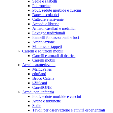
Sedie e sgabelli
Poltroncine
Pouf, sedute morbide e cuscini
Banchi scolastici
Cattedre e scrivanie
Armadi e librerie
Armadi casellari e metallici
Lavagne tradizionali
Pannelli fonoassorbenti e luci
Archiviazione
Materassi e tappeti
Carrelli e soluzioni mobili
Carrelli e armadi di ricarica
Carrelli mobili
Arredi caratterizzanti
MagicPages
eduSand
Bruco Catena
i-Vulcani
CarrellONE
Arredi per l'infanzia
Pouf, sedute morbide e cuscini
Arene e tribunette
Sedie
Tavoli per osservazione e attività esperienziali