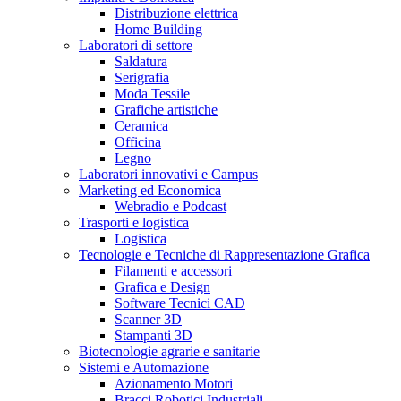
Distribuzione elettrica
Home Building
Laboratori di settore
Saldatura
Serigrafia
Moda Tessile
Grafiche artistiche
Ceramica
Officina
Legno
Laboratori innovativi e Campus
Marketing ed Economica
Webradio e Podcast
Trasporti e logistica
Logistica
Tecnologie e Tecniche di Rappresentazione Grafica
Filamenti e accessori
Grafica e Design
Software Tecnici CAD
Scanner 3D
Stampanti 3D
Biotecnologie agrarie e sanitarie
Sistemi e Automazione
Azionamento Motori
Bracci Robotici Industriali