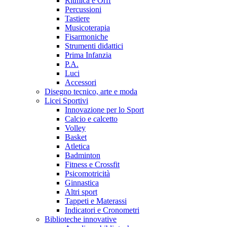
Ritmica e Orff
Percussioni
Tastiere
Musicoterapia
Fisarmoniche
Strumenti didattici
Prima Infanzia
P.A.
Luci
Accessori
Disegno tecnico, arte e moda
Licei Sportivi
Innovazione per lo Sport
Calcio e calcetto
Volley
Basket
Atletica
Badminton
Fitness e Crossfit
Psicomotricità
Ginnastica
Altri sport
Tappeti e Materassi
Indicatori e Cronometri
Biblioteche innovative