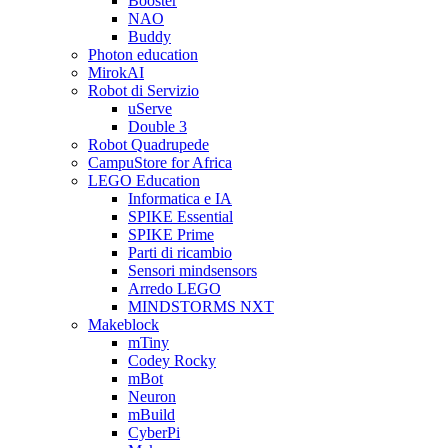
Booster
NAO
Buddy
Photon education
MirokAI
Robot di Servizio
uServe
Double 3
Robot Quadrupede
CampuStore for Africa
LEGO Education
Informatica e IA
SPIKE Essential
SPIKE Prime
Parti di ricambio
Sensori mindsensors
Arredo LEGO
MINDSTORMS NXT
Makeblock
mTiny
Codey Rocky
mBot
Neuron
mBuild
CyberPi