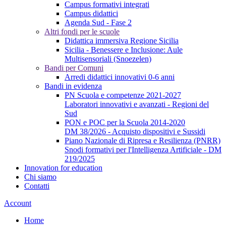
Campus formativi integrati
Campus didattici
Agenda Sud - Fase 2
Altri fondi per le scuole
Didattica immersiva Regione Sicilia
Sicilia - Benessere e Inclusione: Aule
Multisensoriali (Snoezelen)
Bandi per Comuni
Arredi didattici innovativi 0-6 anni
Bandi in evidenza
PN Scuola e competenze 2021-2027
Laboratori innovativi e avanzati - Regioni del
Sud
PON e POC per la Scuola 2014-2020
DM 38/2026 - Acquisto dispositivi e Sussidi
Piano Nazionale di Ripresa e Resilienza (PNRR)
Snodi formativi per l'Intelligenza Artificiale - DM
219/2025
Innovation for education
Chi siamo
Contatti
Account
Home