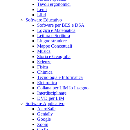
Tavoli ergonomici
Lenti
Libri
Software Educativo
Software per BES e DSA
Logica e Matematica
Lettura e Scrittura
Lingue straniere
Mappe Concettuali
Musica
Storia e Geografia
Scienze
Fisica
Chimica
Tecnologia e Informatica
Elettronica
Collana per LIM Io Insegno
Interdisciplinare
DVD per LIM
Software Applicativo
AstroSafe
Genially
Google
Zoom
GoTo