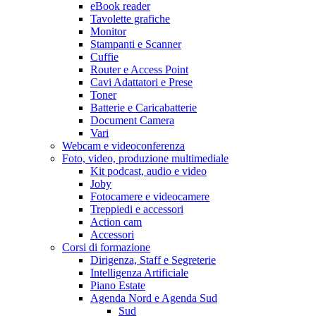
eBook reader
Tavolette grafiche
Monitor
Stampanti e Scanner
Cuffie
Router e Access Point
Cavi Adattatori e Prese
Toner
Batterie e Caricabatterie
Document Camera
Vari
Webcam e videoconferenza
Foto, video, produzione multimediale
Kit podcast, audio e video
Joby
Fotocamere e videocamere
Treppiedi e accessori
Action cam
Accessori
Corsi di formazione
Dirigenza, Staff e Segreterie
Intelligenza Artificiale
Piano Estate
Agenda Nord e Agenda Sud
Sud