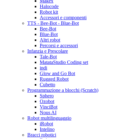
Makex
Halocode
Robot kit
Accessori e componenti
TTS - Bee-Bot - Blue-Bot
Bee-Bot
Blue-Bot
Altri robot
Percorsi e accessori
Infanzia e Prescolare
Tale-Bot
MatataStudio Coding set
indi
Glow and Go Bot
Rugged Robot
Cubetto
Programmazione a blocchi (Scratch)
Sphero
Ozobot
VinciBot
Nous AI
Robot multilinguaggio
iRobot
Intelino
Bracci robotici