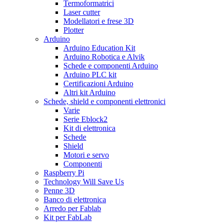
Termoformatrici
Laser cutter
Modellatori e frese 3D
Plotter
Arduino
Arduino Education Kit
Arduino Robotica e Alvik
Schede e componenti Arduino
Arduino PLC kit
Certificazioni Arduino
Altri kit Arduino
Schede, shield e componenti elettronici
Varie
Serie Eblock2
Kit di elettronica
Schede
Shield
Motori e servo
Componenti
Raspberry Pi
Technology Will Save Us
Penne 3D
Banco di elettronica
Arredo per Fablab
Kit per FabLab