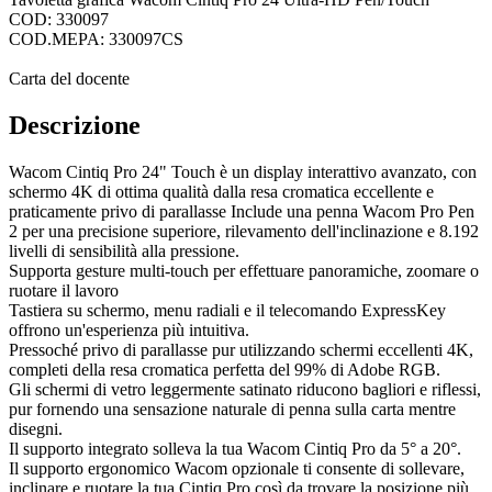
COD: 330097
COD.MEPA: 330097CS
Carta del docente
Descrizione
Wacom Cintiq Pro 24" Touch è un display interattivo avanzato, con
schermo 4K di ottima qualità dalla resa cromatica eccellente e
praticamente privo di parallasse Include una penna Wacom Pro Pen
2 per una precisione superiore, rilevamento dell'inclinazione e 8.192
livelli di sensibilità alla pressione.
Supporta gesture multi-touch per effettuare panoramiche, zoomare o
ruotare il lavoro
Tastiera su schermo, menu radiali e il telecomando ExpressKey
offrono un'esperienza più intuitiva.
Pressoché privo di parallasse pur utilizzando schermi eccellenti 4K,
completi della resa cromatica perfetta del 99% di Adobe RGB.
Gli schermi di vetro leggermente satinato riducono bagliori e riflessi,
pur fornendo una sensazione naturale di penna sulla carta mentre
disegni.
Il supporto integrato solleva la tua Wacom Cintiq Pro da 5° a 20°.
Il supporto ergonomico Wacom opzionale ti consente di sollevare,
inclinare e ruotare la tua Cintiq Pro così da trovare la posizione più