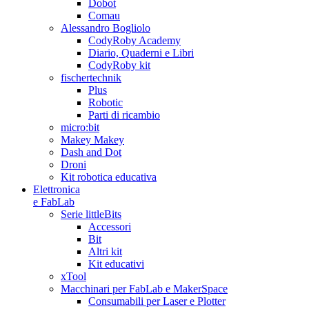
Dobot
Comau
Alessandro Bogliolo
CodyRoby Academy
Diario, Quaderni e Libri
CodyRoby kit
fischertechnik
Plus
Robotic
Parti di ricambio
micro:bit
Makey Makey
Dash and Dot
Droni
Kit robotica educativa
Elettronica
e FabLab
Serie littleBits
Accessori
Bit
Altri kit
Kit educativi
xTool
Macchinari per FabLab e MakerSpace
Consumabili per Laser e Plotter