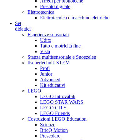
Arredi per biblioteche
Prestito digitale
Elettrotecnica
Elettrotecnica e macchine elettriche
Set
didattici
Esperienze sensoriali
Udito
Tatto e motricità fine
Vista
Stanza multisensoriale e Snoezelen
fischertechnik STEM
Profi
Junior
Advanced
Kit educativi
LEGO
LEGO Introvabili
LEGO STAR WARS
LEGO CITY
LEGO Friends
Costruzioni LEGO Education
Scienze
BricQ Motion
Prescolare