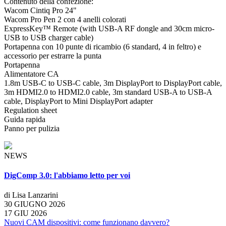
Contenuto della confezione:
Wacom Cintiq Pro 24"
Wacom Pro Pen 2 con 4 anelli colorati
ExpressKey™ Remote (with USB-A RF dongle and 30cm micro-
USB to USB charger cable)
Portapenna con 10 punte di ricambio (6 standard, 4 in feltro) e
accessorio per estrarre la punta
Portapenna
Alimentatore CA
1.8m USB-C to USB-C cable, 3m DisplayPort to DisplayPort cable,
3m HDMI2.0 to HDMI2.0 cable, 3m standard USB-A to USB-A
cable, DisplayPort to Mini DisplayPort adapter
Regulation sheet
Guida rapida
Panno per pulizia
NEWS
DigComp 3.0: l'abbiamo letto per voi
di Lisa Lanzarini
30 GIUGNO 2026
17 GIU 2026
Nuovi CAM dispositivi: come funzionano davvero?