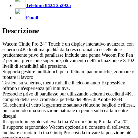
Telefono 0424 252925
Email
Descrizione
Wacom Cintiq Pro 24" Touch è un display interattivo avanzato, con
schermo 4K di ottima qualità dalla resa cromatica eccellente e
praticamente privo di parallasse Include una penna Wacom Pro Pen
2 per una precisione superiore, rilevamento dell'inclinazione e 8.192
livelli di sensibilità alla pressione.
Supporta gesture multi-touch per effettuare panoramiche, zoomare o
ruotare il lavoro
Tastiera su schermo, menu radiali e il telecomando ExpressKey
offrono un'esperienza più intuitiva.
Pressoché privo di parallasse pur utilizzando schermi eccellenti 4K,
completi della resa cromatica perfetta del 99% di Adobe RGB.
Gli schermi di vetro leggermente satinato riducono bagliori e riflessi,
pur fornendo una sensazione naturale di penna sulla carta mentre
disegni.
Il supporto integrato solleva la tua Wacom Cintiq Pro da 5° a 20°.
Il supporto ergonomico Wacom opzionale ti consente di sollevare,
inclinare e ruotare la tua Cintiq Pro così da trovare la posizione più