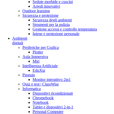
Sedute morbide e cuscini
Arredi innovativi
Outdoor learning
Sicurezza e protezione
Sicurezza degli ambienti
Strumenti per la pulizia
Gestione accessi e controllo temperatura
Igiene e protezione personale
Ambienti
digitali
Periferiche per Grafica
Plotter
Aula Immersiva
Miri
Intelligenza Artificiale
EduXia
Pinguin
Monitor interattivo 2in1
Quiz e test | ClassWise
Informatica
Dispositivi ricondizionati
Chromebook
Notebook
Tablet e dispositivi 2-in-1
Personal Computer