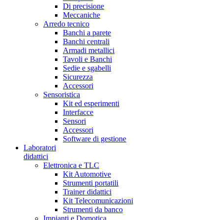
Di precisione
Meccaniche
Arredo tecnico
Banchi a parete
Banchi centrali
Armadi metallici
Tavoli e Banchi
Sedie e sgabelli
Sicurezza
Accessori
Sensoristica
Kit ed esperimenti
Interfacce
Sensori
Accessori
Software di gestione
Laboratori
didattici
Elettronica e TLC
Kit Automotive
Strumenti portatili
Trainer didattici
Kit Telecomunicazioni
Strumenti da banco
Impianti e Domotica