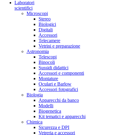
Laboratori
scientifici
Microscopi
Stereo
Biologici
Digitali
Accessori
Telecamere
Vetrini e preparazione
Astronomia
Telescopi
Binocoli
Sussidi didattici
Accessori e componenti
Montature
Oculari e Barlow
Accessori fotografici
Biologia
Apparecchi da banco
Modelli
Biogenetica
Kit tematici e apparecchi
Chimica
Sicurezza e DPI
Vetreria e accessori