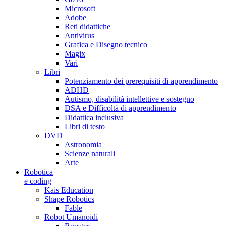
Microsoft
Adobe
Reti didattiche
Antivirus
Grafica e Disegno tecnico
Magix
Vari
Libri
Potenziamento dei prerequisiti di apprendimento
ADHD
Autismo, disabilità intellettive e sostegno
DSA e Difficoltà di apprendimento
Didattica inclusiva
Libri di testo
DVD
Astronomia
Scienze naturali
Arte
Robotica
e coding
Kais Education
Shape Robotics
Fable
Robot Umanoidi