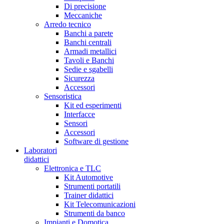
Di precisione
Meccaniche
Arredo tecnico
Banchi a parete
Banchi centrali
Armadi metallici
Tavoli e Banchi
Sedie e sgabelli
Sicurezza
Accessori
Sensoristica
Kit ed esperimenti
Interfacce
Sensori
Accessori
Software di gestione
Laboratori
didattici
Elettronica e TLC
Kit Automotive
Strumenti portatili
Trainer didattici
Kit Telecomunicazioni
Strumenti da banco
Impianti e Domotica