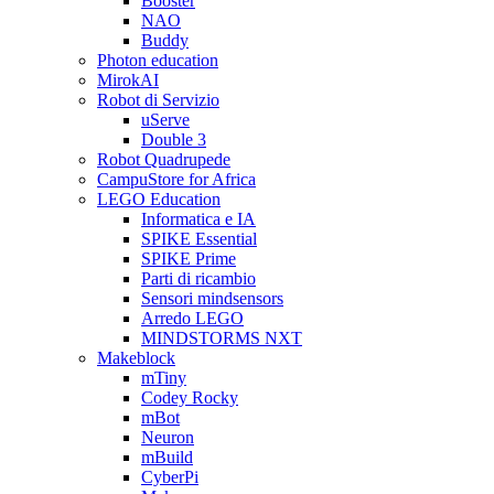
Booster
NAO
Buddy
Photon education
MirokAI
Robot di Servizio
uServe
Double 3
Robot Quadrupede
CampuStore for Africa
LEGO Education
Informatica e IA
SPIKE Essential
SPIKE Prime
Parti di ricambio
Sensori mindsensors
Arredo LEGO
MINDSTORMS NXT
Makeblock
mTiny
Codey Rocky
mBot
Neuron
mBuild
CyberPi