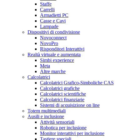
Staffe
Carrelli
Armadietti PC
Casse e Cavi
Lampade
Dispositivi di condivisione
Novoconnect
NovoPro
Risponditori Interattivi
Realtà virtuale e aumentata
Simbi experience
Meta
Altre marche
Calcolatrici
Calcolatrici Grafico-Simboliche CAS
Calcolatrici grafiche
Calcolatrici scientifiche
Calcolatrici finanziarie
Sistemi di acquisizione on line
Totem multimediali
Ausili e inclusione
Attività sensoriali
Robotica per inclusione
Monitor interattivi per inclusione
Tastiere speciali