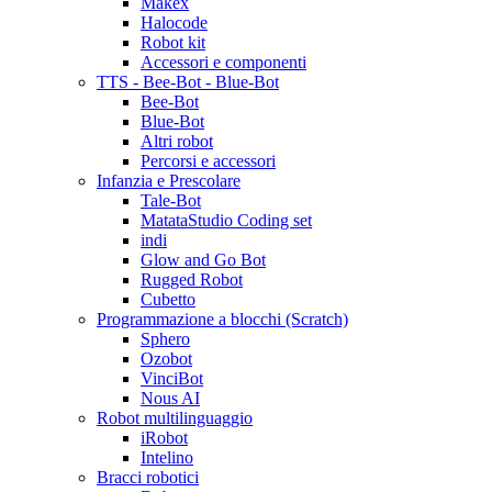
Makex
Halocode
Robot kit
Accessori e componenti
TTS - Bee-Bot - Blue-Bot
Bee-Bot
Blue-Bot
Altri robot
Percorsi e accessori
Infanzia e Prescolare
Tale-Bot
MatataStudio Coding set
indi
Glow and Go Bot
Rugged Robot
Cubetto
Programmazione a blocchi (Scratch)
Sphero
Ozobot
VinciBot
Nous AI
Robot multilinguaggio
iRobot
Intelino
Bracci robotici