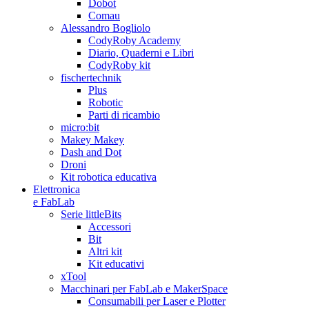
Dobot
Comau
Alessandro Bogliolo
CodyRoby Academy
Diario, Quaderni e Libri
CodyRoby kit
fischertechnik
Plus
Robotic
Parti di ricambio
micro:bit
Makey Makey
Dash and Dot
Droni
Kit robotica educativa
Elettronica
e FabLab
Serie littleBits
Accessori
Bit
Altri kit
Kit educativi
xTool
Macchinari per FabLab e MakerSpace
Consumabili per Laser e Plotter