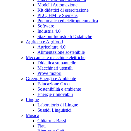
Modelli Automazione
Kit didattici di esercitazione
PLC, HMI e Siemens
Pneumatica ed elettropneumatica
Software
Industria 4.0
Stazioni Industriali Didattiche
Agritech e Agrifood
Agricoltura 4.0
Alimentazione sostenibile
Meccanica e macchine elettriche
Didattica su pannello
Macchinari utensili
Prove motori
Green, Energia e Ambiente
Educazione Green
Sostenibilità e ambiente
Energie rinnovabili
Lingue
Laboratorio di Lingue
Sussidi Linguistici
Musica
Chitarre - Bassi
Fiati