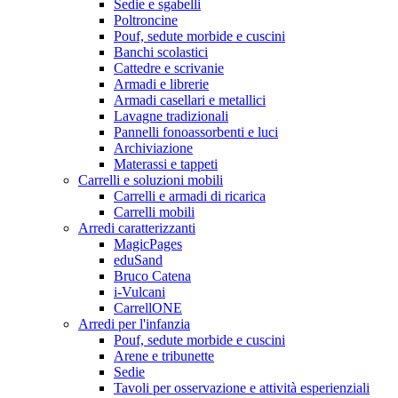
Sedie e sgabelli
Poltroncine
Pouf, sedute morbide e cuscini
Banchi scolastici
Cattedre e scrivanie
Armadi e librerie
Armadi casellari e metallici
Lavagne tradizionali
Pannelli fonoassorbenti e luci
Archiviazione
Materassi e tappeti
Carrelli e soluzioni mobili
Carrelli e armadi di ricarica
Carrelli mobili
Arredi caratterizzanti
MagicPages
eduSand
Bruco Catena
i-Vulcani
CarrellONE
Arredi per l'infanzia
Pouf, sedute morbide e cuscini
Arene e tribunette
Sedie
Tavoli per osservazione e attività esperienziali