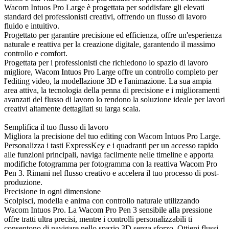
Wacom Intuos Pro Large è progettata per soddisfare gli elevati
standard dei professionisti creativi, offrendo un flusso di lavoro
fluido e intuitivo.
Progettato per garantire precisione ed efficienza, offre un'esperienza
naturale e reattiva per la creazione digitale, garantendo il massimo
controllo e comfort.
Progettata per i professionisti che richiedono lo spazio di lavoro
migliore, Wacom Intuos Pro Large offre un controllo completo per
l'editing video, la modellazione 3D e l'animazione. La sua ampia
area attiva, la tecnologia della penna di precisione e i miglioramenti
avanzati del flusso di lavoro lo rendono la soluzione ideale per lavori
creativi altamente dettagliati su larga scala.
Semplifica il tuo flusso di lavoro
Migliora la precisione del tuo editing con Wacom Intuos Pro Large.
Personalizza i tasti ExpressKey e i quadranti per un accesso rapido
alle funzioni principali, naviga facilmente nelle timeline e apporta
modifiche fotogramma per fotogramma con la reattiva Wacom Pro
Pen 3. Rimani nel flusso creativo e accelera il tuo processo di post-
produzione.
Precisione in ogni dimensione
Scolpisci, modella e anima con controllo naturale utilizzando
Wacom Intuos Pro. La Wacom Pro Pen 3 sensibile alla pressione
offre tratti ultra precisi, mentre i controlli personalizzabili ti
consentono di navigare nello spazio 3D senza sforzo. Ottieni flussi