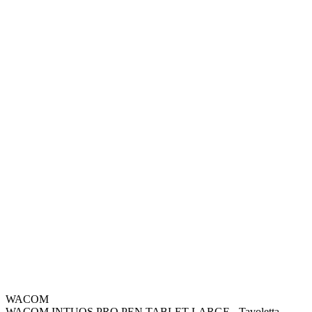
WACOM
WACOM INTUOS PRO PEN TABLET LARGE - Tavoletta