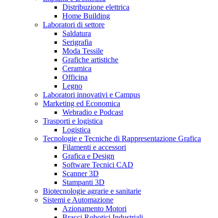
Distribuzione elettrica
Home Building
Laboratori di settore
Saldatura
Serigrafia
Moda Tessile
Grafiche artistiche
Ceramica
Officina
Legno
Laboratori innovativi e Campus
Marketing ed Economica
Webradio e Podcast
Trasporti e logistica
Logistica
Tecnologie e Tecniche di Rappresentazione Grafica
Filamenti e accessori
Grafica e Design
Software Tecnici CAD
Scanner 3D
Stampanti 3D
Biotecnologie agrarie e sanitarie
Sistemi e Automazione
Azionamento Motori
Bracci Robotici Industriali