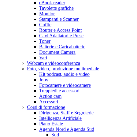
eBook reader
Tavolette grafiche
Monitor
Stampanti e Scanner
Cuffie
Router e Access Point
Cavi Adattatori e Prese
Toner
Batterie e Caricabatterie
Document Camera
Vari
Webcam e videoconferenza
Foto, video, produzione multimediale
Kit podcast, audio e video
Joby
Fotocamere e videocamere
Treppiedi e accessori
Action cam
Accessori
Corsi di formazione
Dirigenza, Staff e Segreterie
Intelligenza Artificiale
Piano Estate
Agenda Nord e Agenda Sud
Sud