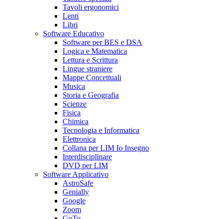
Tavoli ergonomici
Lenti
Libri
Software Educativo
Software per BES e DSA
Logica e Matematica
Lettura e Scrittura
Lingue straniere
Mappe Concettuali
Musica
Storia e Geografia
Scienze
Fisica
Chimica
Tecnologia e Informatica
Elettronica
Collana per LIM Io Insegno
Interdisciplinare
DVD per LIM
Software Applicativo
AstroSafe
Genially
Google
Zoom
GoTo