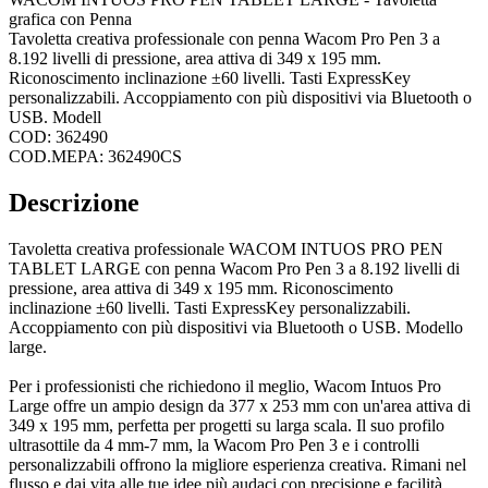
grafica con Penna
Tavoletta creativa professionale con penna Wacom Pro Pen 3 a
8.192 livelli di pressione, area attiva di 349 x 195 mm.
Riconoscimento inclinazione ±60 livelli. Tasti ExpressKey
personalizzabili. Accoppiamento con più dispositivi via Bluetooth o
USB. Modell
COD: 362490
COD.MEPA: 362490CS
Descrizione
Tavoletta creativa professionale WACOM INTUOS PRO PEN
TABLET LARGE con penna Wacom Pro Pen 3 a 8.192 livelli di
pressione, area attiva di 349 x 195 mm. Riconoscimento
inclinazione ±60 livelli. Tasti ExpressKey personalizzabili.
Accoppiamento con più dispositivi via Bluetooth o USB. Modello
large.
Per i professionisti che richiedono il meglio, Wacom Intuos Pro
Large offre un ampio design da 377 x 253 mm con un'area attiva di
349 x 195 mm, perfetta per progetti su larga scala. Il suo profilo
ultrasottile da 4 mm-7 mm, la Wacom Pro Pen 3 e i controlli
personalizzabili offrono la migliore esperienza creativa. Rimani nel
flusso e dai vita alle tue idee più audaci con precisione e facilità.