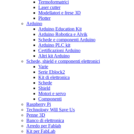
Termoformatrici
Laser cutter
Modellatori e frese 3D
Plotter
Arduino
Arduino Education Kit
Arduino Robotica e Alvik
Schede e componenti Arduino
Arduino PLC kit
Certificazioni Arduino
Altri kit Arduino
Schede, shield e componenti elettronici
Varie
Serie Eblock2
Kit di elettronica
Schede
Shield
Motori e servo
Componenti
Raspberry Pi
Technology Will Save Us
Penne 3D
Banco di elettronica
Arredo per Fablab
Kit per FabLab