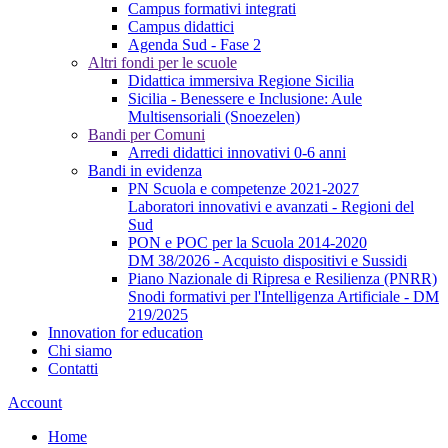
Campus formativi integrati
Campus didattici
Agenda Sud - Fase 2
Altri fondi per le scuole
Didattica immersiva Regione Sicilia
Sicilia - Benessere e Inclusione: Aule
Multisensoriali (Snoezelen)
Bandi per Comuni
Arredi didattici innovativi 0-6 anni
Bandi in evidenza
PN Scuola e competenze 2021-2027
Laboratori innovativi e avanzati - Regioni del
Sud
PON e POC per la Scuola 2014-2020
DM 38/2026 - Acquisto dispositivi e Sussidi
Piano Nazionale di Ripresa e Resilienza (PNRR)
Snodi formativi per l'Intelligenza Artificiale - DM
219/2025
Innovation for education
Chi siamo
Contatti
Account
Home