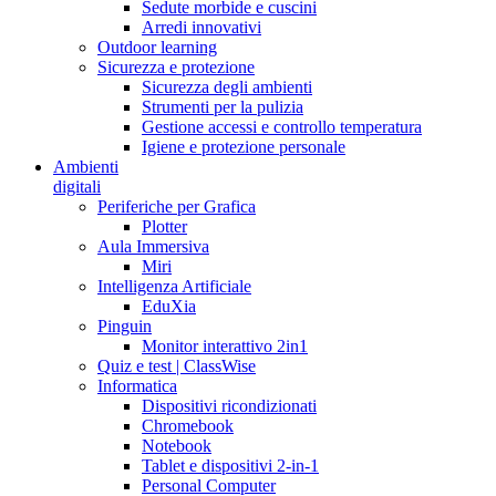
Sedute morbide e cuscini
Arredi innovativi
Outdoor learning
Sicurezza e protezione
Sicurezza degli ambienti
Strumenti per la pulizia
Gestione accessi e controllo temperatura
Igiene e protezione personale
Ambienti
digitali
Periferiche per Grafica
Plotter
Aula Immersiva
Miri
Intelligenza Artificiale
EduXia
Pinguin
Monitor interattivo 2in1
Quiz e test | ClassWise
Informatica
Dispositivi ricondizionati
Chromebook
Notebook
Tablet e dispositivi 2-in-1
Personal Computer