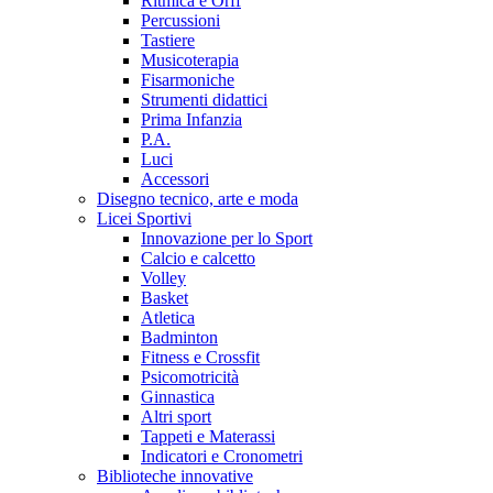
Ritmica e Orff
Percussioni
Tastiere
Musicoterapia
Fisarmoniche
Strumenti didattici
Prima Infanzia
P.A.
Luci
Accessori
Disegno tecnico, arte e moda
Licei Sportivi
Innovazione per lo Sport
Calcio e calcetto
Volley
Basket
Atletica
Badminton
Fitness e Crossfit
Psicomotricità
Ginnastica
Altri sport
Tappeti e Materassi
Indicatori e Cronometri
Biblioteche innovative