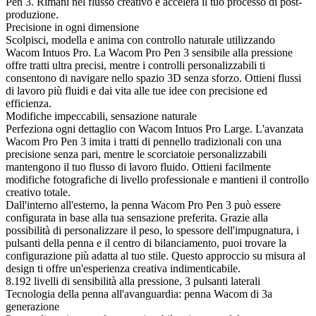
Pen 3. Rimani nel flusso creativo e accelera il tuo processo di post-
produzione.
Precisione in ogni dimensione
Scolpisci, modella e anima con controllo naturale utilizzando
Wacom Intuos Pro. La Wacom Pro Pen 3 sensibile alla pressione
offre tratti ultra precisi, mentre i controlli personalizzabili ti
consentono di navigare nello spazio 3D senza sforzo. Ottieni flussi
di lavoro più fluidi e dai vita alle tue idee con precisione ed
efficienza.
Modifiche impeccabili, sensazione naturale
Perfeziona ogni dettaglio con Wacom Intuos Pro Large. L'avanzata
Wacom Pro Pen 3 imita i tratti di pennello tradizionali con una
precisione senza pari, mentre le scorciatoie personalizzabili
mantengono il tuo flusso di lavoro fluido. Ottieni facilmente
modifiche fotografiche di livello professionale e mantieni il controllo
creativo totale.
Dall'interno all'esterno, la penna Wacom Pro Pen 3 può essere
configurata in base alla tua sensazione preferita. Grazie alla
possibilità di personalizzare il peso, lo spessore dell'impugnatura, i
pulsanti della penna e il centro di bilanciamento, puoi trovare la
configurazione più adatta al tuo stile. Questo approccio su misura al
design ti offre un'esperienza creativa indimenticabile.
8.192 livelli di sensibilità alla pressione, 3 pulsanti laterali
Tecnologia della penna all'avanguardia: penna Wacom di 3a
generazione