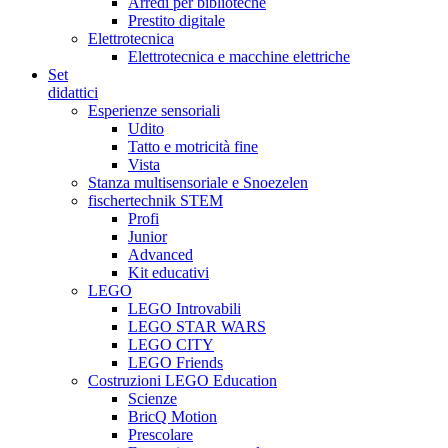
Arredi per biblioteche
Prestito digitale
Elettrotecnica
Elettrotecnica e macchine elettriche
Set
didattici
Esperienze sensoriali
Udito
Tatto e motricità fine
Vista
Stanza multisensoriale e Snoezelen
fischertechnik STEM
Profi
Junior
Advanced
Kit educativi
LEGO
LEGO Introvabili
LEGO STAR WARS
LEGO CITY
LEGO Friends
Costruzioni LEGO Education
Scienze
BricQ Motion
Prescolare