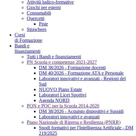
Attività ludico-formative
Giochi per esterni
Consumabili
Quercetti
Piste
Strawbees
Corsi
di Formazione
Bandi e
finanziamenti
Tutti i Bandi e finanziamenti
PN Scuola e competenze 2021-2027
DM 38/2026 - Formazione docenti
DM 40/2026 - Formazione ATA e Personale
Laboratori innovativi e avanzati - Regioni del
Sud
NUOVO Piano Estate
Laboratori Licei Sportivi
Agenda NORD
PON e POC per la Scuola 2014-2020
DM 38/2026 - Acquisto dispositivi e Sussidi
Laboratori innovativi e avanzati
Piano Nazionale di Ripresa e Resilienza (PNRR)
Snodi formativi per l'Intelligenza Artificiale - DM
219/2025