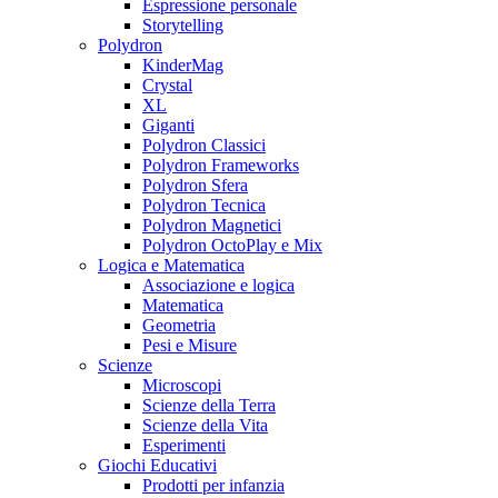
Espressione personale
Storytelling
Polydron
KinderMag
Crystal
XL
Giganti
Polydron Classici
Polydron Frameworks
Polydron Sfera
Polydron Tecnica
Polydron Magnetici
Polydron OctoPlay e Mix
Logica e Matematica
Associazione e logica
Matematica
Geometria
Pesi e Misure
Scienze
Microscopi
Scienze della Terra
Scienze della Vita
Esperimenti
Giochi Educativi
Prodotti per infanzia