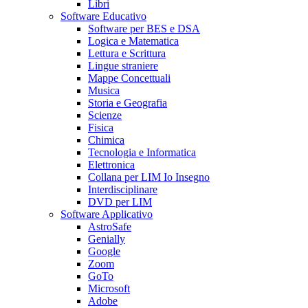
Libri
Software Educativo
Software per BES e DSA
Logica e Matematica
Lettura e Scrittura
Lingue straniere
Mappe Concettuali
Musica
Storia e Geografia
Scienze
Fisica
Chimica
Tecnologia e Informatica
Elettronica
Collana per LIM Io Insegno
Interdisciplinare
DVD per LIM
Software Applicativo
AstroSafe
Genially
Google
Zoom
GoTo
Microsoft
Adobe