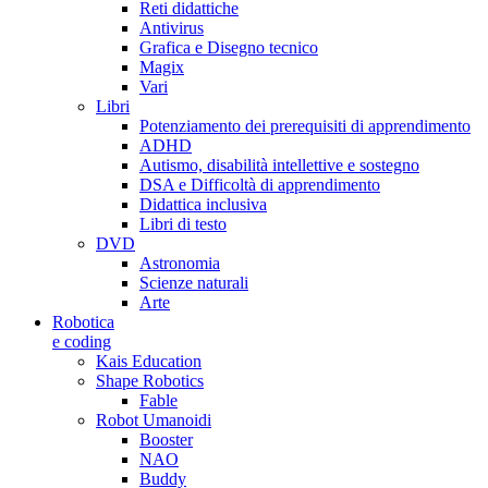
Reti didattiche
Antivirus
Grafica e Disegno tecnico
Magix
Vari
Libri
Potenziamento dei prerequisiti di apprendimento
ADHD
Autismo, disabilità intellettive e sostegno
DSA e Difficoltà di apprendimento
Didattica inclusiva
Libri di testo
DVD
Astronomia
Scienze naturali
Arte
Robotica
e coding
Kais Education
Shape Robotics
Fable
Robot Umanoidi
Booster
NAO
Buddy