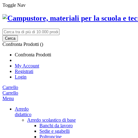
Toggle Nav
Cerca
Confronta Prodotti (
)
Confronta Prodotti
My Account
Registrati
Login
Carrello
Carrello
Menu
Arredo
didattico
Arredo scolastico di base
Banchi da lavoro
Sedie e sgabelli
Poltroncine