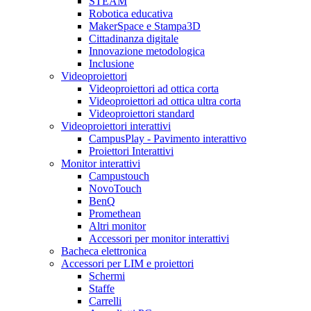
STEAM
Robotica educativa
MakerSpace e Stampa3D
Cittadinanza digitale
Innovazione metodologica
Inclusione
Videoproiettori
Videoproiettori ad ottica corta
Videoproiettori ad ottica ultra corta
Videoproiettori standard
Videoproiettori interattivi
CampusPlay - Pavimento interattivo
Proiettori Interattivi
Monitor interattivi
Campustouch
NovoTouch
BenQ
Promethean
Altri monitor
Accessori per monitor interattivi
Bacheca elettronica
Accessori per LIM e proiettori
Schermi
Staffe
Carrelli