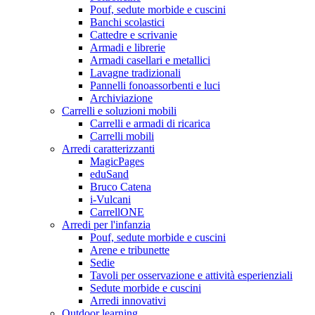
Pouf, sedute morbide e cuscini
Banchi scolastici
Cattedre e scrivanie
Armadi e librerie
Armadi casellari e metallici
Lavagne tradizionali
Pannelli fonoassorbenti e luci
Archiviazione
Carrelli e soluzioni mobili
Carrelli e armadi di ricarica
Carrelli mobili
Arredi caratterizzanti
MagicPages
eduSand
Bruco Catena
i-Vulcani
CarrellONE
Arredi per l'infanzia
Pouf, sedute morbide e cuscini
Arene e tribunette
Sedie
Tavoli per osservazione e attività esperienziali
Sedute morbide e cuscini
Arredi innovativi
Outdoor learning