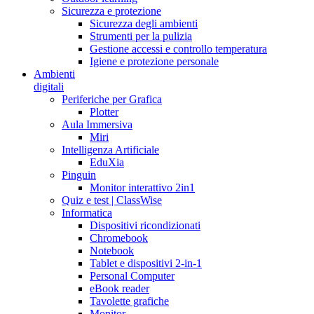
Sicurezza e protezione
Sicurezza degli ambienti
Strumenti per la pulizia
Gestione accessi e controllo temperatura
Igiene e protezione personale
Ambienti
digitali
Periferiche per Grafica
Plotter
Aula Immersiva
Miri
Intelligenza Artificiale
EduXia
Pinguin
Monitor interattivo 2in1
Quiz e test | ClassWise
Informatica
Dispositivi ricondizionati
Chromebook
Notebook
Tablet e dispositivi 2-in-1
Personal Computer
eBook reader
Tavolette grafiche
Monitor