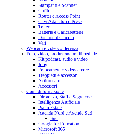
Stampanti e Scanner
Cuffie
Router e Access Point
Cavi Adattatori e Prese
Toner
Batterie e Caricabatterie
Document Camera
Vari
Webcam e videoconferenza
Foto, video, produzione multimediale
Kit podcast, audio e video
Joby
Fotocamere e videocamere
Treppiedi e accessori
Action cam
Accessori
Corsi di formazione
Dirigenza, Staff e Segreterie
Intelligenza Artificiale
Piano Estate
Agenda Nord e Agenda Sud
Sud
Google for Education
Microsoft 365