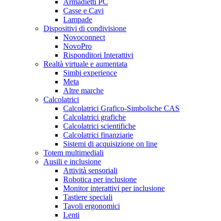
Armadietti PC
Casse e Cavi
Lampade
Dispositivi di condivisione
Novoconnect
NovoPro
Risponditori Interattivi
Realtà virtuale e aumentata
Simbi experience
Meta
Altre marche
Calcolatrici
Calcolatrici Grafico-Simboliche CAS
Calcolatrici grafiche
Calcolatrici scientifiche
Calcolatrici finanziarie
Sistemi di acquisizione on line
Totem multimediali
Ausili e inclusione
Attività sensoriali
Robotica per inclusione
Monitor interattivi per inclusione
Tastiere speciali
Tavoli ergonomici
Lenti