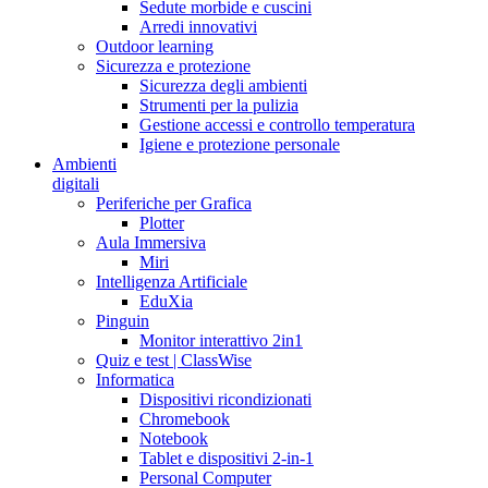
Sedute morbide e cuscini
Arredi innovativi
Outdoor learning
Sicurezza e protezione
Sicurezza degli ambienti
Strumenti per la pulizia
Gestione accessi e controllo temperatura
Igiene e protezione personale
Ambienti
digitali
Periferiche per Grafica
Plotter
Aula Immersiva
Miri
Intelligenza Artificiale
EduXia
Pinguin
Monitor interattivo 2in1
Quiz e test | ClassWise
Informatica
Dispositivi ricondizionati
Chromebook
Notebook
Tablet e dispositivi 2-in-1
Personal Computer