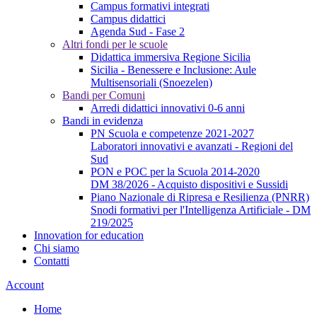
Campus formativi integrati
Campus didattici
Agenda Sud - Fase 2
Altri fondi per le scuole
Didattica immersiva Regione Sicilia
Sicilia - Benessere e Inclusione: Aule
Multisensoriali (Snoezelen)
Bandi per Comuni
Arredi didattici innovativi 0-6 anni
Bandi in evidenza
PN Scuola e competenze 2021-2027
Laboratori innovativi e avanzati - Regioni del
Sud
PON e POC per la Scuola 2014-2020
DM 38/2026 - Acquisto dispositivi e Sussidi
Piano Nazionale di Ripresa e Resilienza (PNRR)
Snodi formativi per l'Intelligenza Artificiale - DM
219/2025
Innovation for education
Chi siamo
Contatti
Account
Home