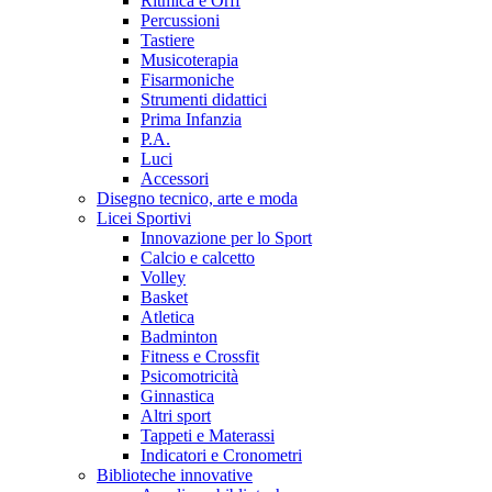
Ritmica e Orff
Percussioni
Tastiere
Musicoterapia
Fisarmoniche
Strumenti didattici
Prima Infanzia
P.A.
Luci
Accessori
Disegno tecnico, arte e moda
Licei Sportivi
Innovazione per lo Sport
Calcio e calcetto
Volley
Basket
Atletica
Badminton
Fitness e Crossfit
Psicomotricità
Ginnastica
Altri sport
Tappeti e Materassi
Indicatori e Cronometri
Biblioteche innovative