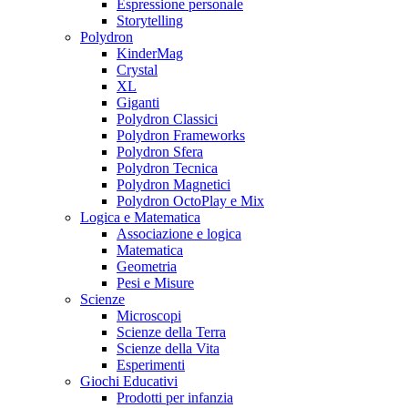
Espressione personale
Storytelling
Polydron
KinderMag
Crystal
XL
Giganti
Polydron Classici
Polydron Frameworks
Polydron Sfera
Polydron Tecnica
Polydron Magnetici
Polydron OctoPlay e Mix
Logica e Matematica
Associazione e logica
Matematica
Geometria
Pesi e Misure
Scienze
Microscopi
Scienze della Terra
Scienze della Vita
Esperimenti
Giochi Educativi
Prodotti per infanzia