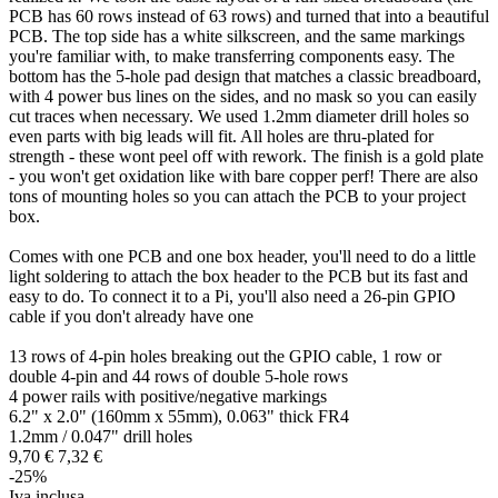
PCB has 60 rows instead of 63 rows) and turned that into a beautiful
PCB. The top side has a white silkscreen, and the same markings
you're familiar with, to make transferring components easy. The
bottom has the 5-hole pad design that matches a classic breadboard,
with 4 power bus lines on the sides, and no mask so you can easily
cut traces when necessary. We used 1.2mm diameter drill holes so
even parts with big leads will fit. All holes are thru-plated for
strength - these wont peel off with rework. The finish is a gold plate
- you won't get oxidation like with bare copper perf! There are also
tons of mounting holes so you can attach the PCB to your project
box.
Comes with one PCB and one box header, you'll need to do a little
light soldering to attach the box header to the PCB but its fast and
easy to do. To connect it to a Pi, you'll also need a 26-pin GPIO
cable if you don't already have one
13 rows of 4-pin holes breaking out the GPIO cable, 1 row or
double 4-pin and 44 rows of double 5-hole rows
4 power rails with positive/negative markings
6.2" x 2.0" (160mm x 55mm), 0.063" thick FR4
1.2mm / 0.047" drill holes
9,
70
€
7,
32
€
-25%
Iva inclusa