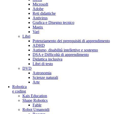
Microsoft
Adobe
Reti didattiche
Antivirus
Grafica e Disegno tecnico
Magix
Vari
Libri
Potenziamento dei prerequisiti di apprendimento
ADHD
Autismo, disabilità intellettive e sostegno
DSA e Difficoltà di apprendimento
Didattica inclusiva
Libri di testo
DVD
Astronomia
Scienze naturali
Arte
Robotica
e coding
Kais Education
Shape Robotics
Fable
Robot Umanoidi