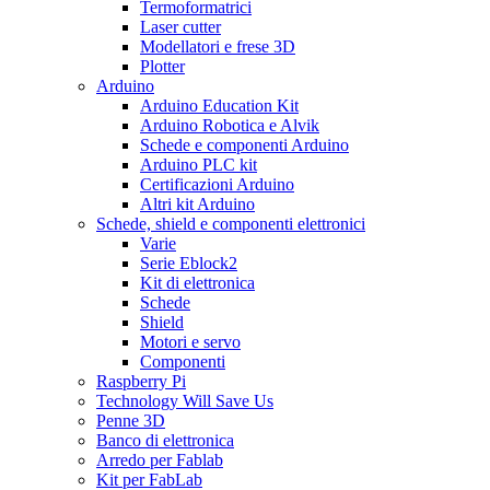
Termoformatrici
Laser cutter
Modellatori e frese 3D
Plotter
Arduino
Arduino Education Kit
Arduino Robotica e Alvik
Schede e componenti Arduino
Arduino PLC kit
Certificazioni Arduino
Altri kit Arduino
Schede, shield e componenti elettronici
Varie
Serie Eblock2
Kit di elettronica
Schede
Shield
Motori e servo
Componenti
Raspberry Pi
Technology Will Save Us
Penne 3D
Banco di elettronica
Arredo per Fablab
Kit per FabLab