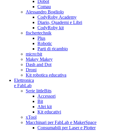
Dobot
Comau
Alessandro Bogliolo
CodyRoby Academy
Diario, Quaderni e Libri
CodyRoby kit
fischertechnik
Plus
Robotic
Parti di ricambio
micro:bit
Makey Makey
Dash and Dot
Droni
Kit robotica educativa
Elettronica
e FabLab
Serie littleBits
Accessori
Bit
Altri kit
Kit educativi
xTool
Macchinari per FabLab e MakerSpace
Consumabili per Laser e Plotter