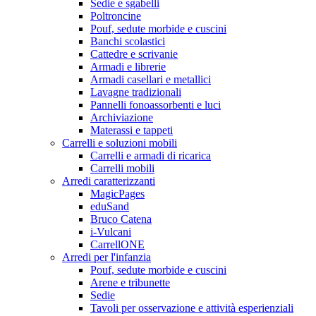
Sedie e sgabelli
Poltroncine
Pouf, sedute morbide e cuscini
Banchi scolastici
Cattedre e scrivanie
Armadi e librerie
Armadi casellari e metallici
Lavagne tradizionali
Pannelli fonoassorbenti e luci
Archiviazione
Materassi e tappeti
Carrelli e soluzioni mobili
Carrelli e armadi di ricarica
Carrelli mobili
Arredi caratterizzanti
MagicPages
eduSand
Bruco Catena
i-Vulcani
CarrellONE
Arredi per l'infanzia
Pouf, sedute morbide e cuscini
Arene e tribunette
Sedie
Tavoli per osservazione e attività esperienziali