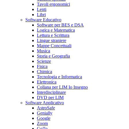
Tavoli ergonomici
Lenti
Libri
Software Educativo
Software per BES e DSA
Logica e Matematica
Lettura e Scrittura
Lingue straniere
Mappe Concettuali
Musica
Storia e Geografia
Scienze
Fisica
Chimica
Tecnologia e Informatica
Elettronica
Collana per LIM Io Insegno
Interdisciplinare
DVD per LIM
Software Applicativo
AstroSafe
Genially
Google
Zoom
GoTo