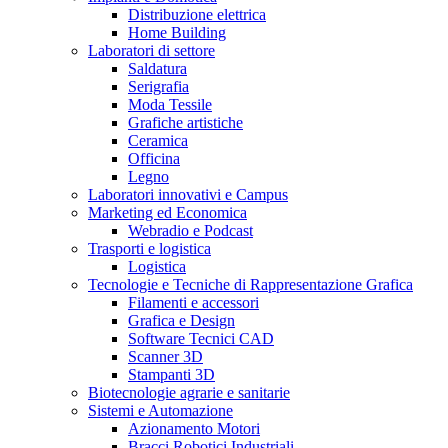
Distribuzione elettrica
Home Building
Laboratori di settore
Saldatura
Serigrafia
Moda Tessile
Grafiche artistiche
Ceramica
Officina
Legno
Laboratori innovativi e Campus
Marketing ed Economica
Webradio e Podcast
Trasporti e logistica
Logistica
Tecnologie e Tecniche di Rappresentazione Grafica
Filamenti e accessori
Grafica e Design
Software Tecnici CAD
Scanner 3D
Stampanti 3D
Biotecnologie agrarie e sanitarie
Sistemi e Automazione
Azionamento Motori
Bracci Robotici Industriali