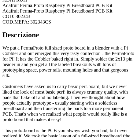
Adafruit Perma-Proto Raspberry Pi Breadboard PCB Kit
Adafruit Perma-Proto Raspberry Pi Breadboard PCB Kit
COD: 302343
COD.MEPA: 302343CS
Descrizione
We put a PermaProto full sized proto board in a blender with a Pi
Cobbler and out emerged this very tasty confection - the PermaProto
for Pi! It has the Cobbler baked right in. Simply solder the 2x13 pin
header in and you get all the labeled breakouts with tons of
prototyping space, power rails, mounting holes and that gorgeous
silk.
Customers have asked us to carry basic perf-board, but we never
liked the look of most basic perf: its always crummy quality, with
pads that flake off and no labeling. Then we thought about how
people actually prototype - usually starting with a solderless
breadboard and then transferring the parts to a more permanent
PCB. That's when we realized what people would really like is a
proto board that makes it easy!
This proto-board is the PCB you always wish you had, but never
realized it! We took the basic layout of a full-sized breadboard (the