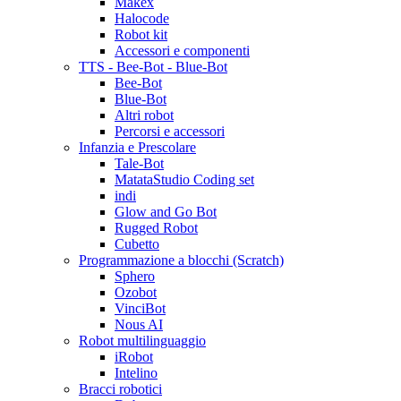
Makex
Halocode
Robot kit
Accessori e componenti
TTS - Bee-Bot - Blue-Bot
Bee-Bot
Blue-Bot
Altri robot
Percorsi e accessori
Infanzia e Prescolare
Tale-Bot
MatataStudio Coding set
indi
Glow and Go Bot
Rugged Robot
Cubetto
Programmazione a blocchi (Scratch)
Sphero
Ozobot
VinciBot
Nous AI
Robot multilinguaggio
iRobot
Intelino
Bracci robotici