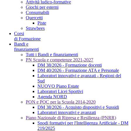
Attività ludico-formative
Giochi per esterni
Consumabili
Quercetti
Piste
Strawbees
Corsi
di Formazione
Bandi e
finanziamenti
Tutti i Bandi e finanziamenti
PN Scuola e competenze 2021-2027
DM 38/2026 - Formazione docenti
DM 40/2026 - Formazione ATA e Personale
Laboratori innovativi e avanzati - Regioni del
Sud
NUOVO Piano Estate
Laboratori Licei Sportivi
Agenda NORD
PON e POC per la Scuola 2014-2020
DM 38/2026 - Acquisto dispositivi e Sussidi
Laboratori innovativi e avanzati
Piano Nazionale di Ripresa e Resilienza (PNRR)
Snodi formativi per l'Intelligenza Artificiale - DM
219/2025