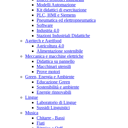
Modelli Automazione
Kit didattici di esercitazione
PLC, HMI e Siemens
Pneumatica ed elettropneumatica
Software
Industria 4.0
Stazioni Industriali Didattiche
Agritech e Agrifood
Agricoltura 4.0
Alimentazione sostenibile
Meccanica e macchine elettriche
Didattica su pannello
Macchinari utensili
Prove motori
Green, Energia e Ambiente
Educazione Green
Sostenibilità e ambiente
Energie rinnovabili
Lingue
Laboratorio di Lingue
Sussidi Linguistici
Musica
Chitarre - Bassi
Fiati