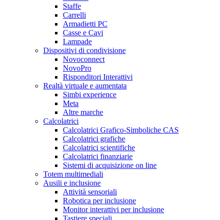
Staffe
Carrelli
Armadietti PC
Casse e Cavi
Lampade
Dispositivi di condivisione
Novoconnect
NovoPro
Risponditori Interattivi
Realtà virtuale e aumentata
Simbi experience
Meta
Altre marche
Calcolatrici
Calcolatrici Grafico-Simboliche CAS
Calcolatrici grafiche
Calcolatrici scientifiche
Calcolatrici finanziarie
Sistemi di acquisizione on line
Totem multimediali
Ausili e inclusione
Attività sensoriali
Robotica per inclusione
Monitor interattivi per inclusione
Tastiere speciali