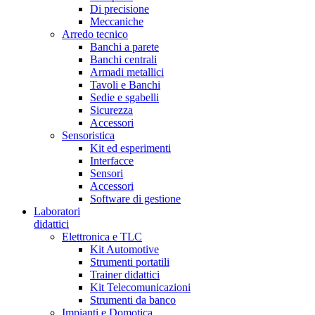
Di precisione
Meccaniche
Arredo tecnico
Banchi a parete
Banchi centrali
Armadi metallici
Tavoli e Banchi
Sedie e sgabelli
Sicurezza
Accessori
Sensoristica
Kit ed esperimenti
Interfacce
Sensori
Accessori
Software di gestione
Laboratori
didattici
Elettronica e TLC
Kit Automotive
Strumenti portatili
Trainer didattici
Kit Telecomunicazioni
Strumenti da banco
Impianti e Domotica