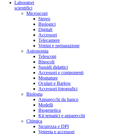
Laboratori
scientifici
Microscopi
Stereo
Biologici
Digitali
Accessori
Telecamere
Vetrini e preparazione
Astronomia
Telescopi
Binocoli
Sussidi didattici
Accessori e componenti
Montature
Oculari e Barlow
Accessori fotografici
Biologia
Apparecchi da banco
Modelli
Biogenetica
Kit tematici e apparecchi
Chimica
Sicurezza e DPI
Vetreria e accessori