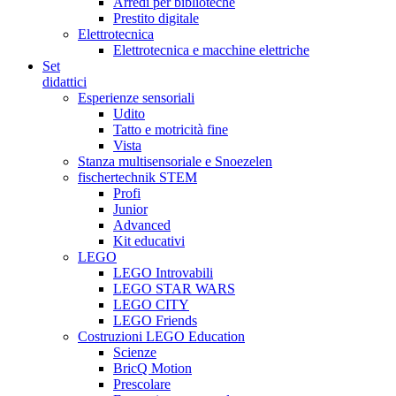
Arredi per biblioteche
Prestito digitale
Elettrotecnica
Elettrotecnica e macchine elettriche
Set
didattici
Esperienze sensoriali
Udito
Tatto e motricità fine
Vista
Stanza multisensoriale e Snoezelen
fischertechnik STEM
Profi
Junior
Advanced
Kit educativi
LEGO
LEGO Introvabili
LEGO STAR WARS
LEGO CITY
LEGO Friends
Costruzioni LEGO Education
Scienze
BricQ Motion
Prescolare