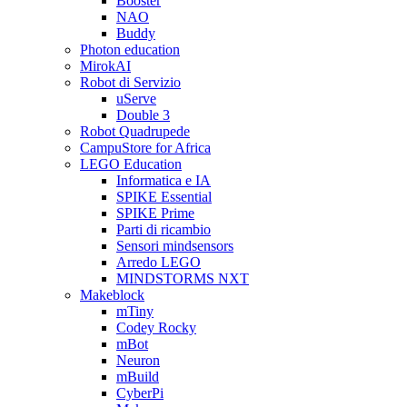
Booster
NAO
Buddy
Photon education
MirokAI
Robot di Servizio
uServe
Double 3
Robot Quadrupede
CampuStore for Africa
LEGO Education
Informatica e IA
SPIKE Essential
SPIKE Prime
Parti di ricambio
Sensori mindsensors
Arredo LEGO
MINDSTORMS NXT
Makeblock
mTiny
Codey Rocky
mBot
Neuron
mBuild
CyberPi