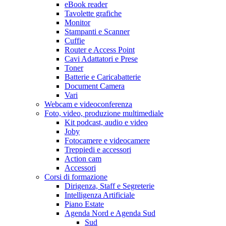
eBook reader
Tavolette grafiche
Monitor
Stampanti e Scanner
Cuffie
Router e Access Point
Cavi Adattatori e Prese
Toner
Batterie e Caricabatterie
Document Camera
Vari
Webcam e videoconferenza
Foto, video, produzione multimediale
Kit podcast, audio e video
Joby
Fotocamere e videocamere
Treppiedi e accessori
Action cam
Accessori
Corsi di formazione
Dirigenza, Staff e Segreterie
Intelligenza Artificiale
Piano Estate
Agenda Nord e Agenda Sud
Sud