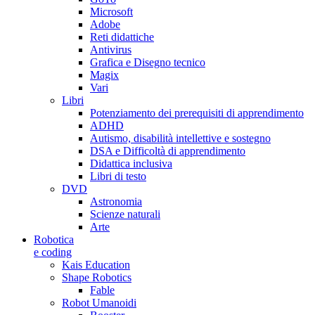
Microsoft
Adobe
Reti didattiche
Antivirus
Grafica e Disegno tecnico
Magix
Vari
Libri
Potenziamento dei prerequisiti di apprendimento
ADHD
Autismo, disabilità intellettive e sostegno
DSA e Difficoltà di apprendimento
Didattica inclusiva
Libri di testo
DVD
Astronomia
Scienze naturali
Arte
Robotica
e coding
Kais Education
Shape Robotics
Fable
Robot Umanoidi