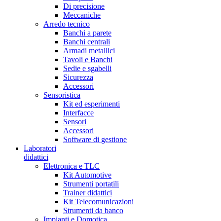
Di precisione
Meccaniche
Arredo tecnico
Banchi a parete
Banchi centrali
Armadi metallici
Tavoli e Banchi
Sedie e sgabelli
Sicurezza
Accessori
Sensoristica
Kit ed esperimenti
Interfacce
Sensori
Accessori
Software di gestione
Laboratori
didattici
Elettronica e TLC
Kit Automotive
Strumenti portatili
Trainer didattici
Kit Telecomunicazioni
Strumenti da banco
Impianti e Domotica