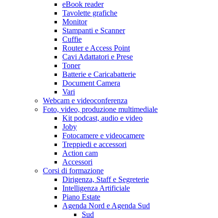
eBook reader
Tavolette grafiche
Monitor
Stampanti e Scanner
Cuffie
Router e Access Point
Cavi Adattatori e Prese
Toner
Batterie e Caricabatterie
Document Camera
Vari
Webcam e videoconferenza
Foto, video, produzione multimediale
Kit podcast, audio e video
Joby
Fotocamere e videocamere
Treppiedi e accessori
Action cam
Accessori
Corsi di formazione
Dirigenza, Staff e Segreterie
Intelligenza Artificiale
Piano Estate
Agenda Nord e Agenda Sud
Sud