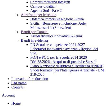
Campus formativi integrati
Campus didattici
Agenda Sud - Fase 2
Altri fondi per le scuole
Didattica immersiva Regione Sicilia
Sicilia - Benessere e Inclusione: Aule
Multisensoriali (Snoezelen)
Bandi per Comuni
Arredi didattici innovativi 0-6 anni
Bandi in evidenza
PN Scuola e competenze 2021-2027
Laboratori innovativi e avanzati - Regioni del
Sud
PON e POC per la Scuola 2014-2020
DM 38/2026 - Acquisto dispositivi e Sussidi
Piano Nazionale di Ripresa e Resilienza (PNRR)
Snodi formativi per l'Intelligenza Artificiale - DM
219/2025
Innovation for education
Chi siamo
Contatti
Account
Home