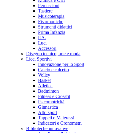
Ritmica e Orff
Percussioni
Tastiere
Musicoterapia
Fisarmoniche
Strumenti didattici
Prima Infanzia
P.A.
Luci
Accessori
Disegno tecnico, arte e moda
Licei Sportivi
Innovazione per lo Sport
Calcio e calcetto
Volley
Basket
Atletica
Badminton
Fitness e Crossfit
Psicomotricità
Ginnastica
Altri sport
Tappeti e Materassi
Indicatori e Cronometri
Biblioteche innovative