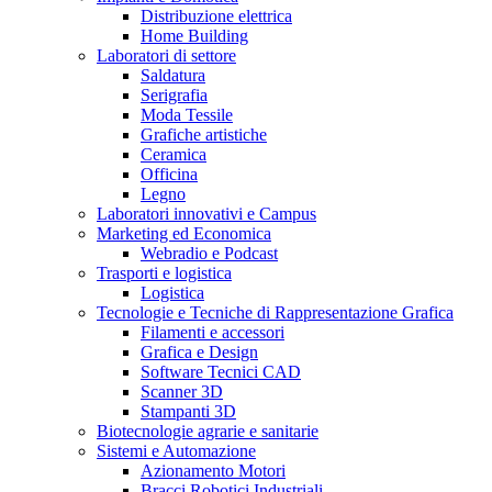
Distribuzione elettrica
Home Building
Laboratori di settore
Saldatura
Serigrafia
Moda Tessile
Grafiche artistiche
Ceramica
Officina
Legno
Laboratori innovativi e Campus
Marketing ed Economica
Webradio e Podcast
Trasporti e logistica
Logistica
Tecnologie e Tecniche di Rappresentazione Grafica
Filamenti e accessori
Grafica e Design
Software Tecnici CAD
Scanner 3D
Stampanti 3D
Biotecnologie agrarie e sanitarie
Sistemi e Automazione
Azionamento Motori
Bracci Robotici Industriali