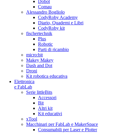
Dobot
Comau
Alessandro Bogliolo
CodyRoby Academy
Diario, Quaderni e Libri
CodyRoby kit
fischertechnik
Plus
Robotic
Parti di ricambio
micro:bit
Makey Makey
Dash and Dot
Droni
Kit robotica educativa
Elettronica
e FabLab
Serie littleBits
Accessori
Bit
Altri kit
Kit educativi
xTool
Macchinari per FabLab e MakerSpace
Consumabili per Laser e Plotter