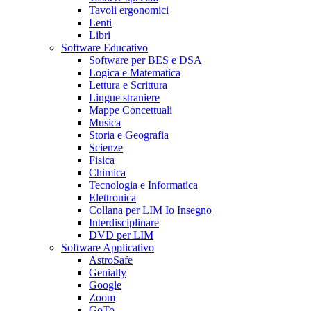
Tavoli ergonomici
Lenti
Libri
Software Educativo
Software per BES e DSA
Logica e Matematica
Lettura e Scrittura
Lingue straniere
Mappe Concettuali
Musica
Storia e Geografia
Scienze
Fisica
Chimica
Tecnologia e Informatica
Elettronica
Collana per LIM Io Insegno
Interdisciplinare
DVD per LIM
Software Applicativo
AstroSafe
Genially
Google
Zoom
GoTo