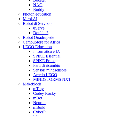
Booster
NAO
Buddy
Photon education
MirokAI
Robot di Servizio
uServe
Double 3
Robot Quadrupede
CampuStore for Africa
LEGO Education
Informatica e IA
SPIKE Essential
SPIKE Prime
Parti di ricambio
Sensori mindsensors
Arredo LEGO
MINDSTORMS NXT
Makeblock
mTiny
Codey Rocky
mBot
Neuron
mBuild
CyberPi