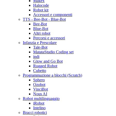
Makex
Halocode
Robot kit
Accessori e componenti
TTS - Bee-Bot - Blue-Bot
Bee-Bot
Blue-Bot
Altri robot
Percorsi e accessori
Infanzia e Prescolare
Tale-Bot
MatataStudio Coding set
indi
Glow and Go Bot
Rugged Robot
Cubetto
Programmazione a blocchi (Scratch)
Sphero
Ozobot
VinciBot
Nous AI
Robot multilinguaggio
iRobot
Intelino
Bracci robotici