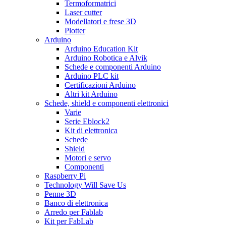
Termoformatrici
Laser cutter
Modellatori e frese 3D
Plotter
Arduino
Arduino Education Kit
Arduino Robotica e Alvik
Schede e componenti Arduino
Arduino PLC kit
Certificazioni Arduino
Altri kit Arduino
Schede, shield e componenti elettronici
Varie
Serie Eblock2
Kit di elettronica
Schede
Shield
Motori e servo
Componenti
Raspberry Pi
Technology Will Save Us
Penne 3D
Banco di elettronica
Arredo per Fablab
Kit per FabLab