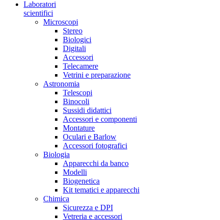
Laboratori
scientifici
Microscopi
Stereo
Biologici
Digitali
Accessori
Telecamere
Vetrini e preparazione
Astronomia
Telescopi
Binocoli
Sussidi didattici
Accessori e componenti
Montature
Oculari e Barlow
Accessori fotografici
Biologia
Apparecchi da banco
Modelli
Biogenetica
Kit tematici e apparecchi
Chimica
Sicurezza e DPI
Vetreria e accessori