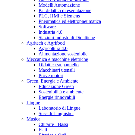
Modelli Automazione
Kit didattici di esercitazione
PLC, HMI e Siemens
Pneumatica ed elettropneumatica
Software
Industria 4.0
Stazioni Industriali Didattiche
Agritech e Agrifood
Agricoltura 4.0
Alimentazione sostenibile
Meccanica e macchine elettriche
Didattica su pannello
Macchinari utensili
Prove motori
Green, Energia e Ambiente
Educazione Green
Sostenibilità e ambiente
Energie rinnovabili
Lingue
Laboratorio di Lingue
Sussidi Linguistici
Musica
Chitarre - Bassi
Fiati