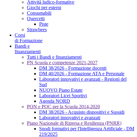
Attività ludico-formative
Giochi per esterni
Consumabili
Quercetti
Piste
Strawbees
Corsi
di Formazione
Bandi e
finanziamenti
Tutti i Bandi e finanziamenti
PN Scuola e competenze 2021-2027
DM 38/2026 - Formazione docenti
DM 40/2026 - Formazione ATA e Personale
Laboratori innovativi e avanzati - Regioni del
Sud
NUOVO Piano Estate
Laboratori Licei Sportivi
Agenda NORD
PON e POC per la Scuola 2014-2020
DM 38/2026 - Acquisto dispositivi e Sussidi
Laboratori innovativi e avanzati
Piano Nazionale di Ripresa e Resilienza (PNRR)
Snodi formativi per l'Intelligenza Artificiale - DM
219/2025