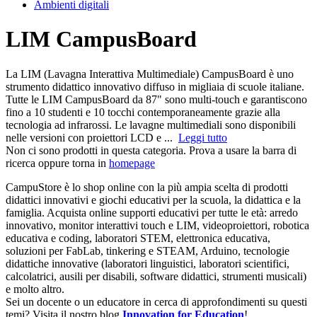
Ambienti digitali
LIM CampusBoard
La LIM (Lavagna Interattiva Multimediale) CampusBoard è uno
strumento didattico innovativo diffuso in migliaia di scuole italiane.
Tutte le LIM CampusBoard da 87" sono multi-touch e garantiscono
fino a 10 studenti e 10 tocchi contemporaneamente grazie alla
tecnologia ad infrarossi. Le lavagne multimediali sono disponibili
nelle versioni con proiettori LCD e ...
Leggi tutto
Non ci sono prodotti in questa categoria. Prova a usare la barra di
ricerca oppure torna in
homepage
CampuStore è lo shop online con la più ampia scelta di prodotti
didattici innovativi e giochi educativi per la scuola, la didattica e la
famiglia. Acquista online supporti educativi per tutte le età: arredo
innovativo, monitor interattivi touch e LIM, videoproiettori, robotica
educativa e coding, laboratori STEM, elettronica educativa,
soluzioni per FabLab, tinkering e STEAM, Arduino, tecnologie
didattiche innovative (laboratori linguistici, laboratori scientifici,
calcolatrici, ausili per disabili, software didattici, strumenti musicali)
e molto altro.
Sei un docente o un educatore in cerca di approfondimenti su questi
temi? Visita il nostro blog
Innovation for Education
!