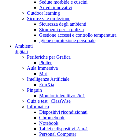
Sedute morbide e cuscini
Arredi innovativi
Outdoor learning
Sicurezza e protezione
Sicurezza degli ambienti
Strumenti per la pulizia
Gestione accessi e controllo temperatura
Igiene e protezione personale
Ambienti
digitali
Periferiche per Grafica
Plotter
Aula Immersiva
Miri
Intelligenza Artificiale
EduXia
Pinguin
Monitor interattivo 2in1
Quiz e test | ClassWise
Informatica
Dispositivi ricondizionati
Chromebook
Notebook
Tablet e dispositivi 2-in-1
Personal Computer