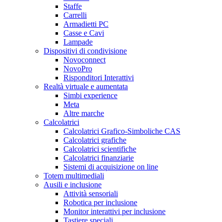
Staffe
Carrelli
Armadietti PC
Casse e Cavi
Lampade
Dispositivi di condivisione
Novoconnect
NovoPro
Risponditori Interattivi
Realtà virtuale e aumentata
Simbi experience
Meta
Altre marche
Calcolatrici
Calcolatrici Grafico-Simboliche CAS
Calcolatrici grafiche
Calcolatrici scientifiche
Calcolatrici finanziarie
Sistemi di acquisizione on line
Totem multimediali
Ausili e inclusione
Attività sensoriali
Robotica per inclusione
Monitor interattivi per inclusione
Tastiere speciali