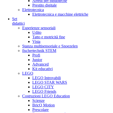
Arredi per biblioteche
Prestito digitale
Elettrotecnica
Elettrotecnica e macchine elettriche
Set
didattici
Esperienze sensoriali
Udito
Tatto e motricità fine
Vista
Stanza multisensoriale e Snoezelen
fischertechnik STEM
Profi
Junior
Advanced
Kit educativi
LEGO
LEGO Introvabili
LEGO STAR WARS
LEGO CITY
LEGO Friends
Costruzioni LEGO Education
Scienze
BricQ Motion
Prescolare