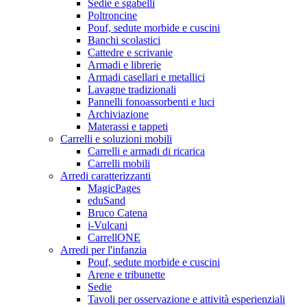
Sedie e sgabelli
Poltroncine
Pouf, sedute morbide e cuscini
Banchi scolastici
Cattedre e scrivanie
Armadi e librerie
Armadi casellari e metallici
Lavagne tradizionali
Pannelli fonoassorbenti e luci
Archiviazione
Materassi e tappeti
Carrelli e soluzioni mobili
Carrelli e armadi di ricarica
Carrelli mobili
Arredi caratterizzanti
MagicPages
eduSand
Bruco Catena
i-Vulcani
CarrellONE
Arredi per l'infanzia
Pouf, sedute morbide e cuscini
Arene e tribunette
Sedie
Tavoli per osservazione e attività esperienziali