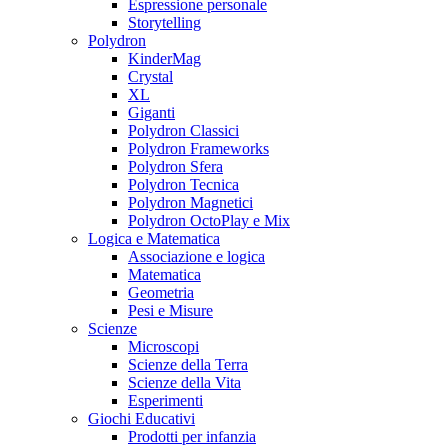
Espressione personale
Storytelling
Polydron
KinderMag
Crystal
XL
Giganti
Polydron Classici
Polydron Frameworks
Polydron Sfera
Polydron Tecnica
Polydron Magnetici
Polydron OctoPlay e Mix
Logica e Matematica
Associazione e logica
Matematica
Geometria
Pesi e Misure
Scienze
Microscopi
Scienze della Terra
Scienze della Vita
Esperimenti
Giochi Educativi
Prodotti per infanzia