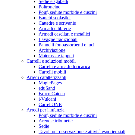
Sedie e sgabelli
Poltroncine
Pouf, sedute morbide e cuscini
Banchi scolastici
Cattedre e scrivanie
Armadi e librerie
Armadi casellari e metallici
Lavagne tradizionali
Pannelli fonoassorbenti e luci
Archiviazione
Materassi e tappeti
Carrelli e soluzioni mobili
Carrelli e armadi di ricarica
Carrelli mobili
Arredi caratterizzanti
MagicPages
eduSand
Bruco Catena
i-Vulcani
CarrellONE
Arredi per l'infanzia
Pouf, sedute morbide e cuscini
Arene e tribunette
Sedie
Tavoli per osservazione e attività esperienziali