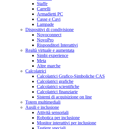
Staffe
Carrelli
Armadietti PC
Casse e Cavi
Lampade
Dispositivi di condivisione
Novoconnect
NovoPro
Risponditori Interattivi
Realtà virtuale e aumentata
Simbi experience
Meta
Altre marche
Calcolatrici
Calcolatrici Grafico-Simboliche CAS
Calcolatrici grafiche
Calcolatrici scientifiche
Calcolatrici finanziarie
Sistemi di acquisizione on line
Totem multimediali
Ausili e inclusione
Attività sensoriali
Robotica per inclusione
Monitor interattivi per inclusione
Tastiere speciali