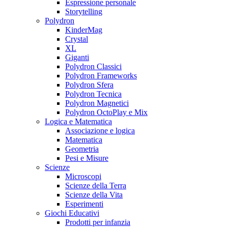
Espressione personale
Storytelling
Polydron
KinderMag
Crystal
XL
Giganti
Polydron Classici
Polydron Frameworks
Polydron Sfera
Polydron Tecnica
Polydron Magnetici
Polydron OctoPlay e Mix
Logica e Matematica
Associazione e logica
Matematica
Geometria
Pesi e Misure
Scienze
Microscopi
Scienze della Terra
Scienze della Vita
Esperimenti
Giochi Educativi
Prodotti per infanzia