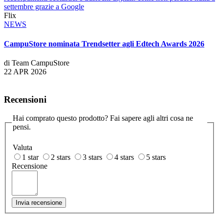
settembre grazie a Google
Flix
NEWS
CampuStore nominata Trendsetter agli Edtech Awards 2026
di Team CampuStore
22 APR 2026
Recensioni
Hai comprato questo prodotto? Fai sapere agli altri cosa ne
pensi.
Valuta
1 star
2 stars
3 stars
4 stars
5 stars
Recensione
Invia recensione