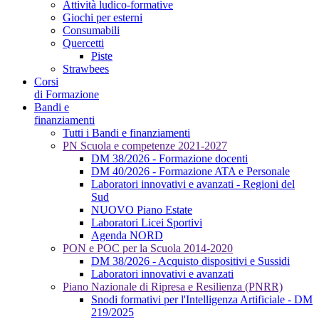
Attività ludico-formative
Giochi per esterni
Consumabili
Quercetti
Piste
Strawbees
Corsi
di Formazione
Bandi e
finanziamenti
Tutti i Bandi e finanziamenti
PN Scuola e competenze 2021-2027
DM 38/2026 - Formazione docenti
DM 40/2026 - Formazione ATA e Personale
Laboratori innovativi e avanzati - Regioni del
Sud
NUOVO Piano Estate
Laboratori Licei Sportivi
Agenda NORD
PON e POC per la Scuola 2014-2020
DM 38/2026 - Acquisto dispositivi e Sussidi
Laboratori innovativi e avanzati
Piano Nazionale di Ripresa e Resilienza (PNRR)
Snodi formativi per l'Intelligenza Artificiale - DM
219/2025