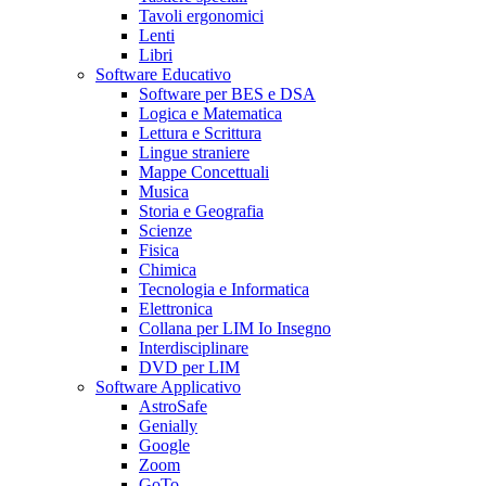
Tavoli ergonomici
Lenti
Libri
Software Educativo
Software per BES e DSA
Logica e Matematica
Lettura e Scrittura
Lingue straniere
Mappe Concettuali
Musica
Storia e Geografia
Scienze
Fisica
Chimica
Tecnologia e Informatica
Elettronica
Collana per LIM Io Insegno
Interdisciplinare
DVD per LIM
Software Applicativo
AstroSafe
Genially
Google
Zoom
GoTo