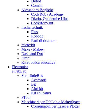
Dobot
Comau
Alessandro Bogliolo
CodyRoby Academy
Diario, Quaderni e Libri
CodyRoby kit
fischertechnik
Plus
Robotic
Parti di ricambio
micro:bit
Makey Makey
Dash and Dot
Droni
Kit robotica educativa
Elettronica
e FabLab
Serie littleBits
Accessori
Bit
Altri kit
Kit educativi
xTool
Macchinari per FabLab e MakerSpace
Consumabili per Laser e Plotter