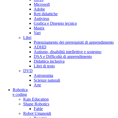
Microsoft
Adobe
Reti didattiche
Antivirus
Grafica e Disegno tecnico
Magix
Vari
Libri
Potenziamento dei prerequisiti di apprendimento
ADHD
Autismo, disabilità intellettive e sostegno
DSA e Difficoltà di apprendimento
Didattica inclusiva
Libri di testo
DVD
Astronomia
Scienze naturali
Arte
Robotica
e coding
Kais Education
Shape Robotics
Fable
Robot Umanoidi