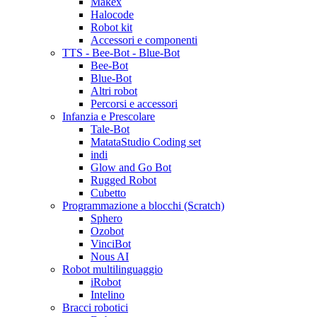
Makex
Halocode
Robot kit
Accessori e componenti
TTS - Bee-Bot - Blue-Bot
Bee-Bot
Blue-Bot
Altri robot
Percorsi e accessori
Infanzia e Prescolare
Tale-Bot
MatataStudio Coding set
indi
Glow and Go Bot
Rugged Robot
Cubetto
Programmazione a blocchi (Scratch)
Sphero
Ozobot
VinciBot
Nous AI
Robot multilinguaggio
iRobot
Intelino
Bracci robotici