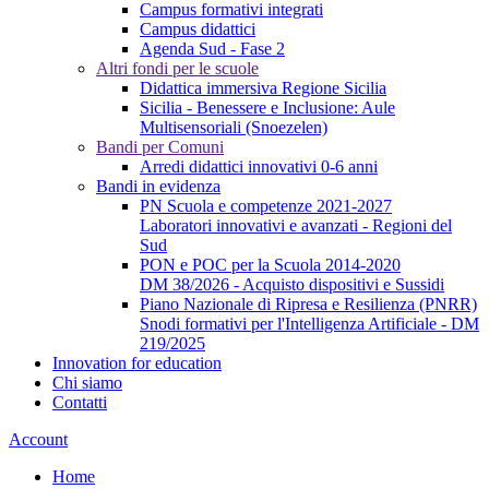
Campus formativi integrati
Campus didattici
Agenda Sud - Fase 2
Altri fondi per le scuole
Didattica immersiva Regione Sicilia
Sicilia - Benessere e Inclusione: Aule
Multisensoriali (Snoezelen)
Bandi per Comuni
Arredi didattici innovativi 0-6 anni
Bandi in evidenza
PN Scuola e competenze 2021-2027
Laboratori innovativi e avanzati - Regioni del
Sud
PON e POC per la Scuola 2014-2020
DM 38/2026 - Acquisto dispositivi e Sussidi
Piano Nazionale di Ripresa e Resilienza (PNRR)
Snodi formativi per l'Intelligenza Artificiale - DM
219/2025
Innovation for education
Chi siamo
Contatti
Account
Home