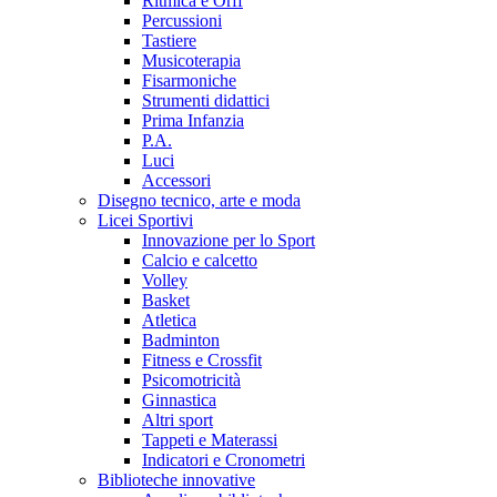
Ritmica e Orff
Percussioni
Tastiere
Musicoterapia
Fisarmoniche
Strumenti didattici
Prima Infanzia
P.A.
Luci
Accessori
Disegno tecnico, arte e moda
Licei Sportivi
Innovazione per lo Sport
Calcio e calcetto
Volley
Basket
Atletica
Badminton
Fitness e Crossfit
Psicomotricità
Ginnastica
Altri sport
Tappeti e Materassi
Indicatori e Cronometri
Biblioteche innovative