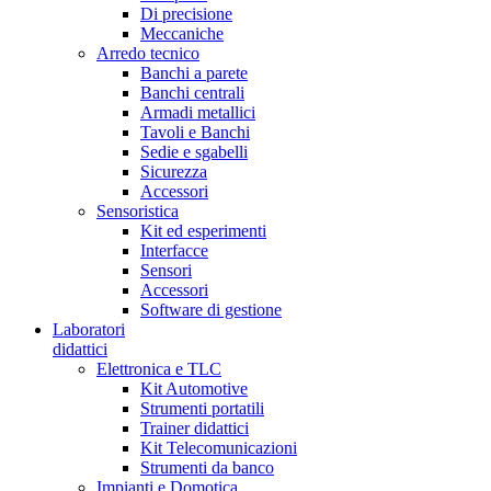
Di precisione
Meccaniche
Arredo tecnico
Banchi a parete
Banchi centrali
Armadi metallici
Tavoli e Banchi
Sedie e sgabelli
Sicurezza
Accessori
Sensoristica
Kit ed esperimenti
Interfacce
Sensori
Accessori
Software di gestione
Laboratori
didattici
Elettronica e TLC
Kit Automotive
Strumenti portatili
Trainer didattici
Kit Telecomunicazioni
Strumenti da banco
Impianti e Domotica