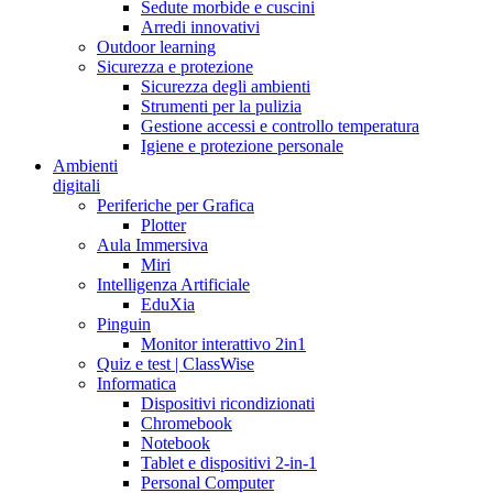
Sedute morbide e cuscini
Arredi innovativi
Outdoor learning
Sicurezza e protezione
Sicurezza degli ambienti
Strumenti per la pulizia
Gestione accessi e controllo temperatura
Igiene e protezione personale
Ambienti
digitali
Periferiche per Grafica
Plotter
Aula Immersiva
Miri
Intelligenza Artificiale
EduXia
Pinguin
Monitor interattivo 2in1
Quiz e test | ClassWise
Informatica
Dispositivi ricondizionati
Chromebook
Notebook
Tablet e dispositivi 2-in-1
Personal Computer