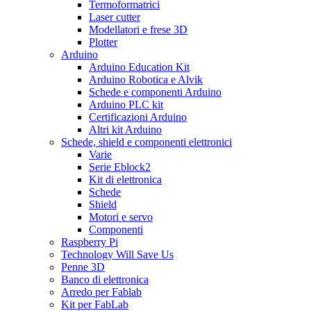
Termoformatrici
Laser cutter
Modellatori e frese 3D
Plotter
Arduino
Arduino Education Kit
Arduino Robotica e Alvik
Schede e componenti Arduino
Arduino PLC kit
Certificazioni Arduino
Altri kit Arduino
Schede, shield e componenti elettronici
Varie
Serie Eblock2
Kit di elettronica
Schede
Shield
Motori e servo
Componenti
Raspberry Pi
Technology Will Save Us
Penne 3D
Banco di elettronica
Arredo per Fablab
Kit per FabLab