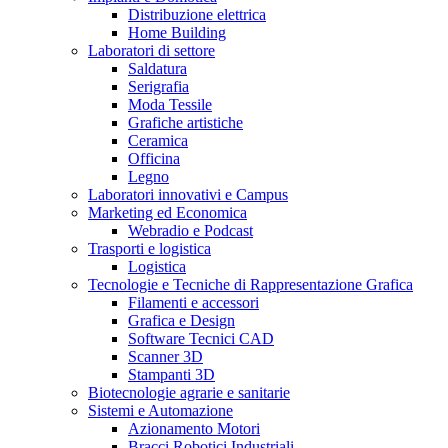
Distribuzione elettrica
Home Building
Laboratori di settore
Saldatura
Serigrafia
Moda Tessile
Grafiche artistiche
Ceramica
Officina
Legno
Laboratori innovativi e Campus
Marketing ed Economica
Webradio e Podcast
Trasporti e logistica
Logistica
Tecnologie e Tecniche di Rappresentazione Grafica
Filamenti e accessori
Grafica e Design
Software Tecnici CAD
Scanner 3D
Stampanti 3D
Biotecnologie agrarie e sanitarie
Sistemi e Automazione
Azionamento Motori
Bracci Robotici Industriali