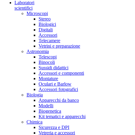
Laboratori
scientifici
Microscopi
Stereo
Biologici
Digitali
Accessori
Telecamere
Vetrini e preparazione
Astronomia
Telescopi
Binocoli
Sussidi didattici
Accessori e componenti
Montature
Oculari e Barlow
Accessori fotografici
Biologia
Apparecchi da banco
Modelli
Biogenetica
Kit tematici e apparecchi
Chimica
Sicurezza e DPI
Vetreria e accessori