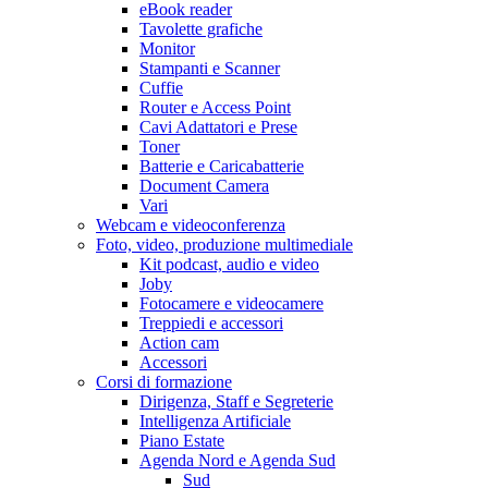
eBook reader
Tavolette grafiche
Monitor
Stampanti e Scanner
Cuffie
Router e Access Point
Cavi Adattatori e Prese
Toner
Batterie e Caricabatterie
Document Camera
Vari
Webcam e videoconferenza
Foto, video, produzione multimediale
Kit podcast, audio e video
Joby
Fotocamere e videocamere
Treppiedi e accessori
Action cam
Accessori
Corsi di formazione
Dirigenza, Staff e Segreterie
Intelligenza Artificiale
Piano Estate
Agenda Nord e Agenda Sud
Sud