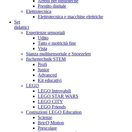
Arredi per biblioteche
Prestito digitale
Elettrotecnica
Elettrotecnica e macchine elettriche
Set
didattici
Esperienze sensoriali
Udito
Tatto e motricità fine
Vista
Stanza multisensoriale e Snoezelen
fischertechnik STEM
Profi
Junior
Advanced
Kit educativi
LEGO
LEGO Introvabili
LEGO STAR WARS
LEGO CITY
LEGO Friends
Costruzioni LEGO Education
Scienze
BricQ Motion
Prescolare