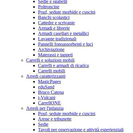
Sedie e sgabelli
Poltroncine
Pouf, sedute morbide e cuscini
Banchi scolastici
Cattedre e scrivanie
Armadi e librerie
Armadi casellari e metallici
Lavagne tradizionali
Pannelli fonoassorbenti e luci
Archiviazione
Materassi e tappeti
Carrelli e soluzioni mobili
Carrelli e armadi di ricarica
Carrelli mobili
Arredi caratterizzanti
MagicPages
eduSand
Bruco Catena
i-Vulcani
CarrellONE
Arredi per l'infanzia
Pouf, sedute morbide e cuscini
Arene e tribunette
Sedie
Tavoli per osservazione e attività esperienziali