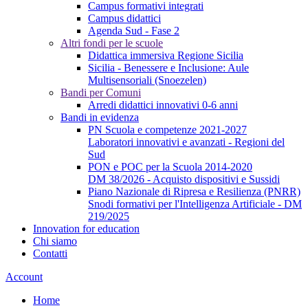
Campus formativi integrati
Campus didattici
Agenda Sud - Fase 2
Altri fondi per le scuole
Didattica immersiva Regione Sicilia
Sicilia - Benessere e Inclusione: Aule
Multisensoriali (Snoezelen)
Bandi per Comuni
Arredi didattici innovativi 0-6 anni
Bandi in evidenza
PN Scuola e competenze 2021-2027
Laboratori innovativi e avanzati - Regioni del
Sud
PON e POC per la Scuola 2014-2020
DM 38/2026 - Acquisto dispositivi e Sussidi
Piano Nazionale di Ripresa e Resilienza (PNRR)
Snodi formativi per l'Intelligenza Artificiale - DM
219/2025
Innovation for education
Chi siamo
Contatti
Account
Home