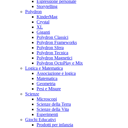
Espressione personale
Storytelling
Polydron
KinderMag
Crystal
XL
Giganti
Polydron Classici
Polydron Frameworks
Polydron Sfera
Polydron Tecnica
Polydron Magnetici
Polydron OctoPlay e Mix
Logica e Matematica
Associazione e logica
Matematica
Geometria
Pesi e Misure
Scienze
Microscopi
Scienze della Terra
Scienze della Vita
Esperimenti
Giochi Educativi
Prodotti per infanzia