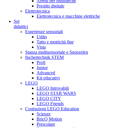
Arredi per biblioteche
Prestito digitale
Elettrotecnica
Elettrotecnica e macchine elettriche
Set
didattici
Esperienze sensoriali
Udito
Tatto e motricità fine
Vista
Stanza multisensoriale e Snoezelen
fischertechnik STEM
Profi
Junior
Advanced
Kit educativi
LEGO
LEGO Introvabili
LEGO STAR WARS
LEGO CITY
LEGO Friends
Costruzioni LEGO Education
Scienze
BricQ Motion
Prescolare