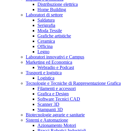
Distribuzione elettrica
Home Building
Laboratori di settore
Saldatura
Serigrafia
Moda Tessile
Grafiche artistiche
Ceramica
Officina
Legno
Laboratori innovativi e Campus
Marketing ed Economica
Webradio e Podcast
Trasporti e logistica
Logistica
Tecnologie e Tecniche di Rappresentazione Grafica
Filamenti e accessori
Grafica e Design
Software Tecnici CAD
Scanner 3D
Stampanti 3D
Biotecnologie agrarie e sanitarie
Sistemi e Automazione
Azionamento Motori
Bracci Robotici Industriali