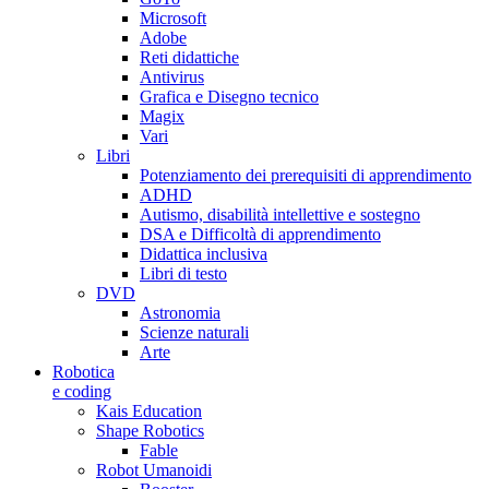
Microsoft
Adobe
Reti didattiche
Antivirus
Grafica e Disegno tecnico
Magix
Vari
Libri
Potenziamento dei prerequisiti di apprendimento
ADHD
Autismo, disabilità intellettive e sostegno
DSA e Difficoltà di apprendimento
Didattica inclusiva
Libri di testo
DVD
Astronomia
Scienze naturali
Arte
Robotica
e coding
Kais Education
Shape Robotics
Fable
Robot Umanoidi