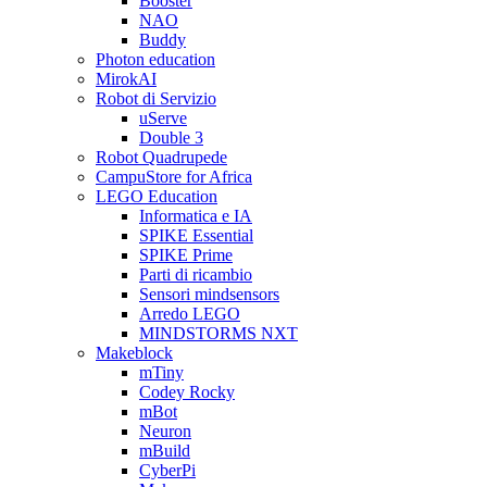
Booster
NAO
Buddy
Photon education
MirokAI
Robot di Servizio
uServe
Double 3
Robot Quadrupede
CampuStore for Africa
LEGO Education
Informatica e IA
SPIKE Essential
SPIKE Prime
Parti di ricambio
Sensori mindsensors
Arredo LEGO
MINDSTORMS NXT
Makeblock
mTiny
Codey Rocky
mBot
Neuron
mBuild
CyberPi