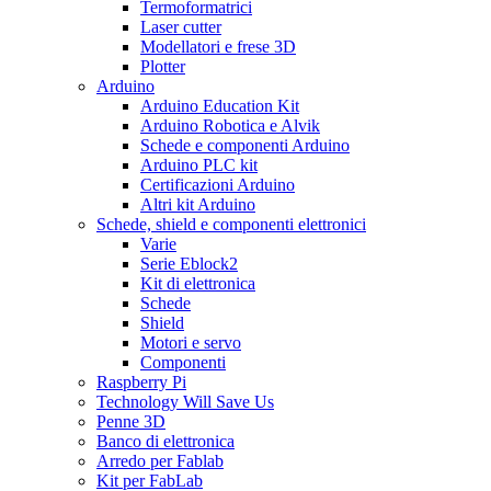
Termoformatrici
Laser cutter
Modellatori e frese 3D
Plotter
Arduino
Arduino Education Kit
Arduino Robotica e Alvik
Schede e componenti Arduino
Arduino PLC kit
Certificazioni Arduino
Altri kit Arduino
Schede, shield e componenti elettronici
Varie
Serie Eblock2
Kit di elettronica
Schede
Shield
Motori e servo
Componenti
Raspberry Pi
Technology Will Save Us
Penne 3D
Banco di elettronica
Arredo per Fablab
Kit per FabLab