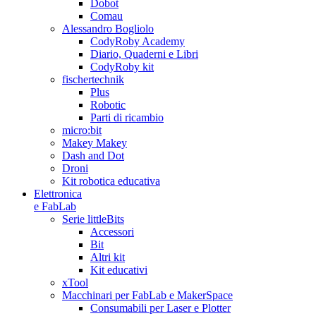
Dobot
Comau
Alessandro Bogliolo
CodyRoby Academy
Diario, Quaderni e Libri
CodyRoby kit
fischertechnik
Plus
Robotic
Parti di ricambio
micro:bit
Makey Makey
Dash and Dot
Droni
Kit robotica educativa
Elettronica
e FabLab
Serie littleBits
Accessori
Bit
Altri kit
Kit educativi
xTool
Macchinari per FabLab e MakerSpace
Consumabili per Laser e Plotter