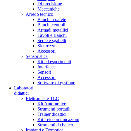
Di precisione
Meccaniche
Arredo tecnico
Banchi a parete
Banchi centrali
Armadi metallici
Tavoli e Banchi
Sedie e sgabelli
Sicurezza
Accessori
Sensoristica
Kit ed esperimenti
Interfacce
Sensori
Accessori
Software di gestione
Laboratori
didattici
Elettronica e TLC
Kit Automotive
Strumenti portatili
Trainer didattici
Kit Telecomunicazioni
Strumenti da banco
Impianti e Domotica