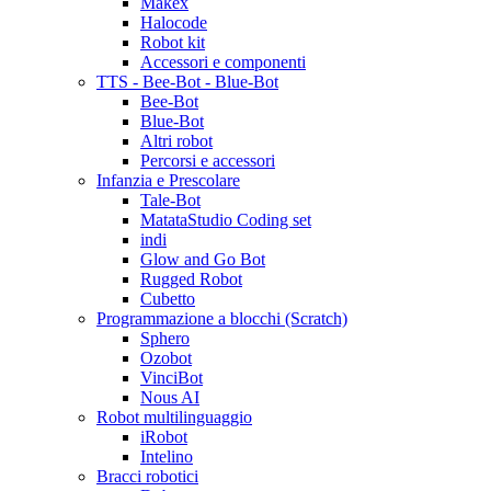
Makex
Halocode
Robot kit
Accessori e componenti
TTS - Bee-Bot - Blue-Bot
Bee-Bot
Blue-Bot
Altri robot
Percorsi e accessori
Infanzia e Prescolare
Tale-Bot
MatataStudio Coding set
indi
Glow and Go Bot
Rugged Robot
Cubetto
Programmazione a blocchi (Scratch)
Sphero
Ozobot
VinciBot
Nous AI
Robot multilinguaggio
iRobot
Intelino
Bracci robotici