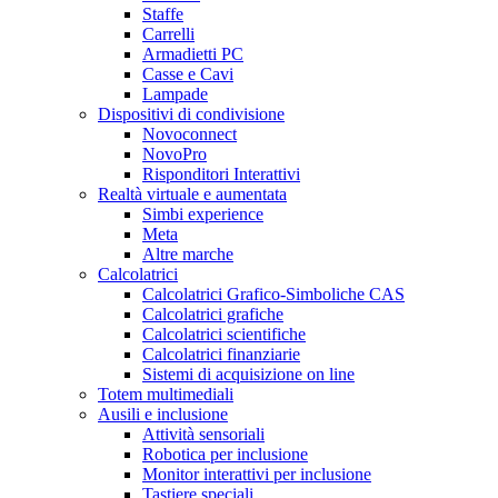
Staffe
Carrelli
Armadietti PC
Casse e Cavi
Lampade
Dispositivi di condivisione
Novoconnect
NovoPro
Risponditori Interattivi
Realtà virtuale e aumentata
Simbi experience
Meta
Altre marche
Calcolatrici
Calcolatrici Grafico-Simboliche CAS
Calcolatrici grafiche
Calcolatrici scientifiche
Calcolatrici finanziarie
Sistemi di acquisizione on line
Totem multimediali
Ausili e inclusione
Attività sensoriali
Robotica per inclusione
Monitor interattivi per inclusione
Tastiere speciali