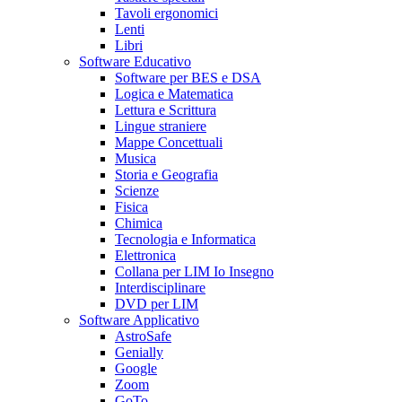
Tavoli ergonomici
Lenti
Libri
Software Educativo
Software per BES e DSA
Logica e Matematica
Lettura e Scrittura
Lingue straniere
Mappe Concettuali
Musica
Storia e Geografia
Scienze
Fisica
Chimica
Tecnologia e Informatica
Elettronica
Collana per LIM Io Insegno
Interdisciplinare
DVD per LIM
Software Applicativo
AstroSafe
Genially
Google
Zoom
GoTo