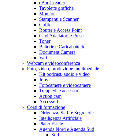
eBook reader
Tavolette grafiche
Monitor
Stampanti e Scanner
Cuffie
Router e Access Point
Cavi Adattatori e Prese
Toner
Batterie e Caricabatterie
Document Camera
Vari
Webcam e videoconferenza
Foto, video, produzione multimediale
Kit podcast, audio e video
Joby
Fotocamere e videocamere
Treppiedi e accessori
Action cam
Accessori
Corsi di formazione
Dirigenza, Staff e Segreterie
Intelligenza Artificiale
Piano Estate
Agenda Nord e Agenda Sud
Sud