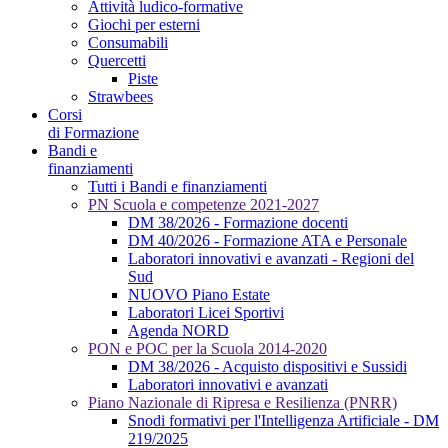
Attività ludico-formative
Giochi per esterni
Consumabili
Quercetti
Piste
Strawbees
Corsi
di Formazione
Bandi e
finanziamenti
Tutti i Bandi e finanziamenti
PN Scuola e competenze 2021-2027
DM 38/2026 - Formazione docenti
DM 40/2026 - Formazione ATA e Personale
Laboratori innovativi e avanzati - Regioni del
Sud
NUOVO Piano Estate
Laboratori Licei Sportivi
Agenda NORD
PON e POC per la Scuola 2014-2020
DM 38/2026 - Acquisto dispositivi e Sussidi
Laboratori innovativi e avanzati
Piano Nazionale di Ripresa e Resilienza (PNRR)
Snodi formativi per l'Intelligenza Artificiale - DM
219/2025