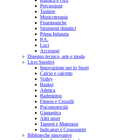
Ritmica e Orff
Percussioni
Tastiere
Musicoterapia
Fisarmoniche
Strumenti didattici
Prima Infanzia
P.A.
Luci
Accessori
Disegno tecnico, arte e moda
Licei Sportivi
Innovazione per lo Sport
Calcio e calcetto
Volley
Basket
Atletica
Badminton
Fitness e Crossfit
Psicomotricità
Ginnastica
Altri sport
Tappeti e Materassi
Indicatori e Cronometri
Biblioteche innovative