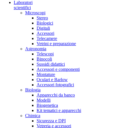
Laboratori
scientifici
Microscopi
Stereo
Biologici
Digitali
Accessori
Telecamere
Vetrini e preparazione
Astronomia
Telescopi
Binocoli
Sussidi didattici
Accessori e componenti
Montature
Oculari e Barlow
Accessori fotografici
Biologia
Apparecchi da banco
Modelli
Biogenetica
Kit tematici e apparecchi
Chimica
Sicurezza e DPI
Vetreria e accessori