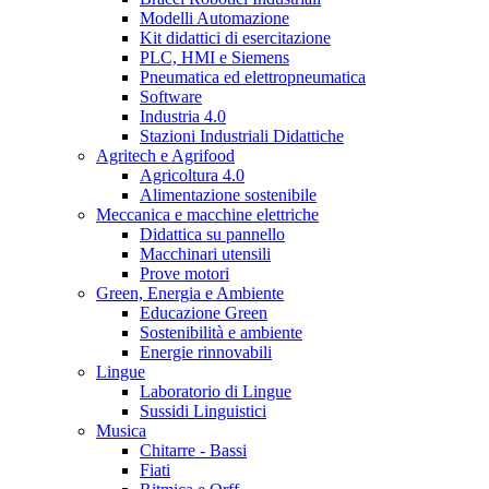
Modelli Automazione
Kit didattici di esercitazione
PLC, HMI e Siemens
Pneumatica ed elettropneumatica
Software
Industria 4.0
Stazioni Industriali Didattiche
Agritech e Agrifood
Agricoltura 4.0
Alimentazione sostenibile
Meccanica e macchine elettriche
Didattica su pannello
Macchinari utensili
Prove motori
Green, Energia e Ambiente
Educazione Green
Sostenibilità e ambiente
Energie rinnovabili
Lingue
Laboratorio di Lingue
Sussidi Linguistici
Musica
Chitarre - Bassi
Fiati