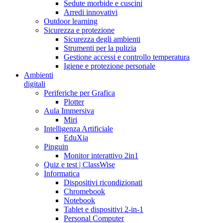
Sedute morbide e cuscini
Arredi innovativi
Outdoor learning
Sicurezza e protezione
Sicurezza degli ambienti
Strumenti per la pulizia
Gestione accessi e controllo temperatura
Igiene e protezione personale
Ambienti
digitali
Periferiche per Grafica
Plotter
Aula Immersiva
Miri
Intelligenza Artificiale
EduXia
Pinguin
Monitor interattivo 2in1
Quiz e test | ClassWise
Informatica
Dispositivi ricondizionati
Chromebook
Notebook
Tablet e dispositivi 2-in-1
Personal Computer