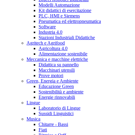
Modelli Automazione
Kit didattici di esercitazione
PLC, HMI e Siemens
Pneumatica ed elettropneumatica
Software
Industria 4.0
Stazioni Industriali Didattiche
Agritech e Agrifood
Agricoltura 4.0
Alimentazione sostenibile
Meccanica e macchine elettriche
Didattica su pannello
Macchinari utensili
Prove motori
Green, Energia e Ambiente
Educazione Green
Sostenibilità e ambiente
Energie rinnovabili
Lingue
Laboratorio di Lingue
Sussidi Linguistici
Musica
Chitarre - Bassi
Fiati