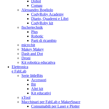
Dobot
Comau
Alessandro Bogliolo
CodyRoby Academy
Diario, Quaderni e Libri
CodyRoby kit
fischertechnik
Plus
Robotic
Parti di ricambio
micro:bit
Makey Makey
Dash and Dot
Droni
Kit robotica educativa
Elettronica
e FabLab
Serie littleBits
Accessori
Bit
Altri kit
Kit educativi
xTool
Macchinari per FabLab e MakerSpace
Consumabili per Laser e Plotter