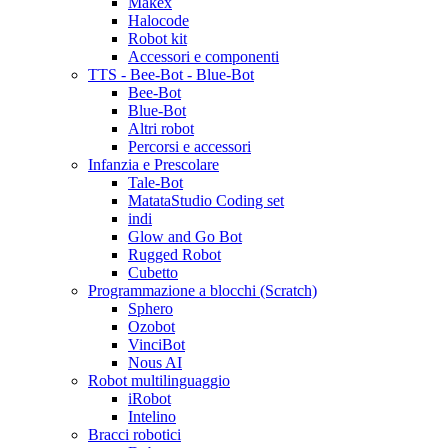
Makex
Halocode
Robot kit
Accessori e componenti
TTS - Bee-Bot - Blue-Bot
Bee-Bot
Blue-Bot
Altri robot
Percorsi e accessori
Infanzia e Prescolare
Tale-Bot
MatataStudio Coding set
indi
Glow and Go Bot
Rugged Robot
Cubetto
Programmazione a blocchi (Scratch)
Sphero
Ozobot
VinciBot
Nous AI
Robot multilinguaggio
iRobot
Intelino
Bracci robotici