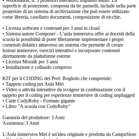
• Workstation, n. 3 proiettori interattivi, impianto audio. La
superficie di proiezione, composta da tre pannelli, include nella parte
posteriore di un sistema di archiviazione che può essere utilizzato
come libreria, casellario documenti, composizione di nicchie.
• Licenza software e contenuti per 3 anni in cloud
• Sistema autore Composer - L’aula immersiva offre ai docenti della
scuola la possibilità di poter liberamente implementare i propri
contenuti didattici attraverso un sistema che permette di creare
lezioni immersive, esercizi interattivi e incorporare contenuti
direttamente da piattaforme esterne
• Licenza Mozaik per 3 anni
• Installazione e collaudo compreso
KIT per il CODING del Prof. Bogliolo che comprende:
• Tappeto coding per Aula Miri
• Video o attività interattive da svolgere in combinazione con il
tappeto per il coding per esperienze immersive di coding unplugged
• Carte CodyRoby - Formato gigante
• Libro "A scuola con CodyRoby"
Garanzia del produttore: 3 Anni
Assistenza: 3 Anni
L'Aula immersiva Miri è un'idea originale e prodotta da CampuStore