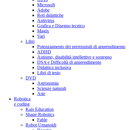
Microsoft
Adobe
Reti didattiche
Antivirus
Grafica e Disegno tecnico
Magix
Vari
Libri
Potenziamento dei prerequisiti di apprendimento
ADHD
Autismo, disabilità intellettive e sostegno
DSA e Difficoltà di apprendimento
Didattica inclusiva
Libri di testo
DVD
Astronomia
Scienze naturali
Arte
Robotica
e coding
Kais Education
Shape Robotics
Fable
Robot Umanoidi