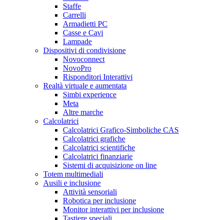
Staffe
Carrelli
Armadietti PC
Casse e Cavi
Lampade
Dispositivi di condivisione
Novoconnect
NovoPro
Risponditori Interattivi
Realtà virtuale e aumentata
Simbi experience
Meta
Altre marche
Calcolatrici
Calcolatrici Grafico-Simboliche CAS
Calcolatrici grafiche
Calcolatrici scientifiche
Calcolatrici finanziarie
Sistemi di acquisizione on line
Totem multimediali
Ausili e inclusione
Attività sensoriali
Robotica per inclusione
Monitor interattivi per inclusione
Tastiere speciali