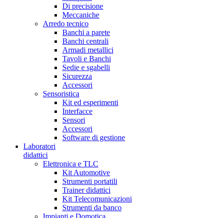
Di precisione
Meccaniche
Arredo tecnico
Banchi a parete
Banchi centrali
Armadi metallici
Tavoli e Banchi
Sedie e sgabelli
Sicurezza
Accessori
Sensoristica
Kit ed esperimenti
Interfacce
Sensori
Accessori
Software di gestione
Laboratori
didattici
Elettronica e TLC
Kit Automotive
Strumenti portatili
Trainer didattici
Kit Telecomunicazioni
Strumenti da banco
Impianti e Domotica