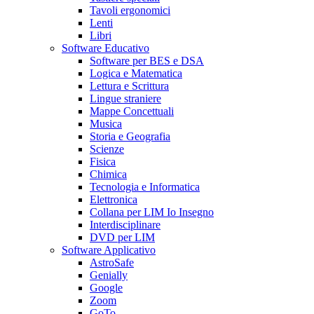
Tavoli ergonomici
Lenti
Libri
Software Educativo
Software per BES e DSA
Logica e Matematica
Lettura e Scrittura
Lingue straniere
Mappe Concettuali
Musica
Storia e Geografia
Scienze
Fisica
Chimica
Tecnologia e Informatica
Elettronica
Collana per LIM Io Insegno
Interdisciplinare
DVD per LIM
Software Applicativo
AstroSafe
Genially
Google
Zoom
GoTo