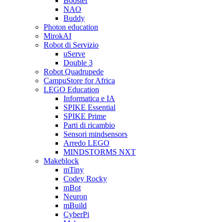
Booster
NAO
Buddy
Photon education
MirokAI
Robot di Servizio
uServe
Double 3
Robot Quadrupede
CampuStore for Africa
LEGO Education
Informatica e IA
SPIKE Essential
SPIKE Prime
Parti di ricambio
Sensori mindsensors
Arredo LEGO
MINDSTORMS NXT
Makeblock
mTiny
Codey Rocky
mBot
Neuron
mBuild
CyberPi