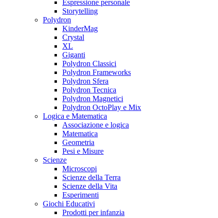
Espressione personale
Storytelling
Polydron
KinderMag
Crystal
XL
Giganti
Polydron Classici
Polydron Frameworks
Polydron Sfera
Polydron Tecnica
Polydron Magnetici
Polydron OctoPlay e Mix
Logica e Matematica
Associazione e logica
Matematica
Geometria
Pesi e Misure
Scienze
Microscopi
Scienze della Terra
Scienze della Vita
Esperimenti
Giochi Educativi
Prodotti per infanzia