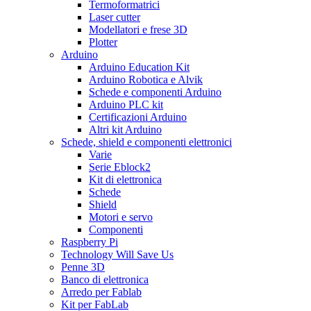
Termoformatrici
Laser cutter
Modellatori e frese 3D
Plotter
Arduino
Arduino Education Kit
Arduino Robotica e Alvik
Schede e componenti Arduino
Arduino PLC kit
Certificazioni Arduino
Altri kit Arduino
Schede, shield e componenti elettronici
Varie
Serie Eblock2
Kit di elettronica
Schede
Shield
Motori e servo
Componenti
Raspberry Pi
Technology Will Save Us
Penne 3D
Banco di elettronica
Arredo per Fablab
Kit per FabLab