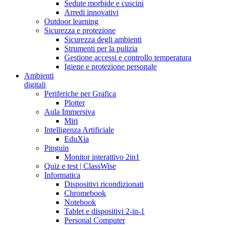
Sedute morbide e cuscini
Arredi innovativi
Outdoor learning
Sicurezza e protezione
Sicurezza degli ambienti
Strumenti per la pulizia
Gestione accessi e controllo temperatura
Igiene e protezione personale
Ambienti
digitali
Periferiche per Grafica
Plotter
Aula Immersiva
Miri
Intelligenza Artificiale
EduXia
Pinguin
Monitor interattivo 2in1
Quiz e test | ClassWise
Informatica
Dispositivi ricondizionati
Chromebook
Notebook
Tablet e dispositivi 2-in-1
Personal Computer