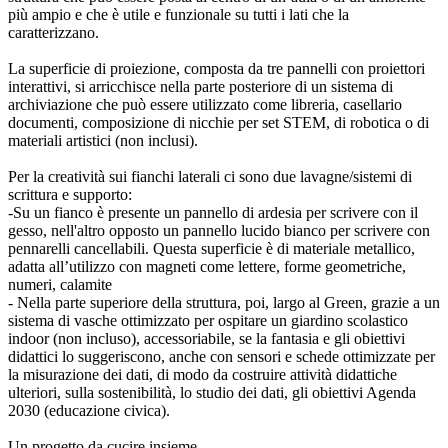
più ampio e che è utile e funzionale su tutti i lati che la
caratterizzano.
La superficie di proiezione, composta da tre pannelli con proiettori
interattivi, si arricchisce nella parte posteriore di un sistema di
archiviazione che può essere utilizzato come libreria, casellario
documenti, composizione di nicchie per set STEM, di robotica o di
materiali artistici (non inclusi).
Per la creatività sui fianchi laterali ci sono due lavagne/sistemi di
scrittura e supporto:
-Su un fianco è presente un pannello di ardesia per scrivere con il
gesso, nell'altro opposto un pannello lucido bianco per scrivere con
pennarelli cancellabili. Questa superficie è di materiale metallico,
adatta all’utilizzo con magneti come lettere, forme geometriche,
numeri, calamite
- Nella parte superiore della struttura, poi, largo al Green, grazie a un
sistema di vasche ottimizzato per ospitare un giardino scolastico
indoor (non incluso), accessoriabile, se la fantasia e gli obiettivi
didattici lo suggeriscono, anche con sensori e schede ottimizzate per
la misurazione dei dati, di modo da costruire attività didattiche
ulteriori, sulla sostenibilità, lo studio dei dati, gli obiettivi Agenda
2030 (educazione civica).
Un progetto da cucire insieme.