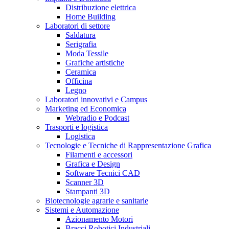
Distribuzione elettrica
Home Building
Laboratori di settore
Saldatura
Serigrafia
Moda Tessile
Grafiche artistiche
Ceramica
Officina
Legno
Laboratori innovativi e Campus
Marketing ed Economica
Webradio e Podcast
Trasporti e logistica
Logistica
Tecnologie e Tecniche di Rappresentazione Grafica
Filamenti e accessori
Grafica e Design
Software Tecnici CAD
Scanner 3D
Stampanti 3D
Biotecnologie agrarie e sanitarie
Sistemi e Automazione
Azionamento Motori
Bracci Robotici Industriali