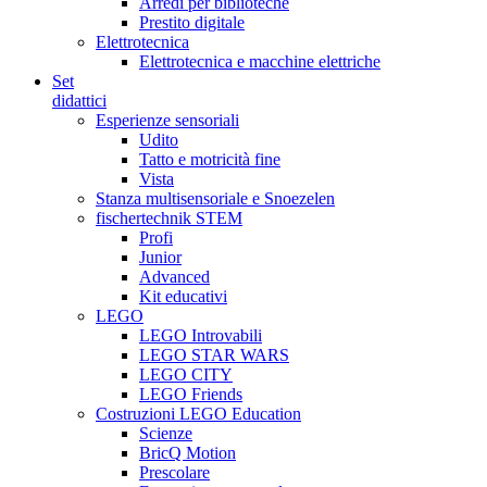
Arredi per biblioteche
Prestito digitale
Elettrotecnica
Elettrotecnica e macchine elettriche
Set
didattici
Esperienze sensoriali
Udito
Tatto e motricità fine
Vista
Stanza multisensoriale e Snoezelen
fischertechnik STEM
Profi
Junior
Advanced
Kit educativi
LEGO
LEGO Introvabili
LEGO STAR WARS
LEGO CITY
LEGO Friends
Costruzioni LEGO Education
Scienze
BricQ Motion
Prescolare