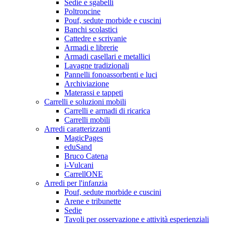
Sedie e sgabelli
Poltroncine
Pouf, sedute morbide e cuscini
Banchi scolastici
Cattedre e scrivanie
Armadi e librerie
Armadi casellari e metallici
Lavagne tradizionali
Pannelli fonoassorbenti e luci
Archiviazione
Materassi e tappeti
Carrelli e soluzioni mobili
Carrelli e armadi di ricarica
Carrelli mobili
Arredi caratterizzanti
MagicPages
eduSand
Bruco Catena
i-Vulcani
CarrellONE
Arredi per l'infanzia
Pouf, sedute morbide e cuscini
Arene e tribunette
Sedie
Tavoli per osservazione e attività esperienziali