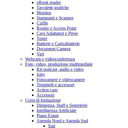
eBook reader
Tavolette grafiche
Monitor
Stampanti e Scanner
Cuffie
Router e Access Point
Cavi Adattatori e Prese
Toner
Batterie e Caricabatterie
Document Camera
Vari
Webcam e videoconferenza
Foto, video, produzione multimediale
Kit podcast, audio e video
Joby
Fotocamere e videocamere
Treppiedi e accessori
Action cam
Accessori
Corsi di formazione
Dirigenza, Staff e Segreterie
Intelligenza Artificiale
Piano Estate
Agenda Nord e Agenda Sud
Sud