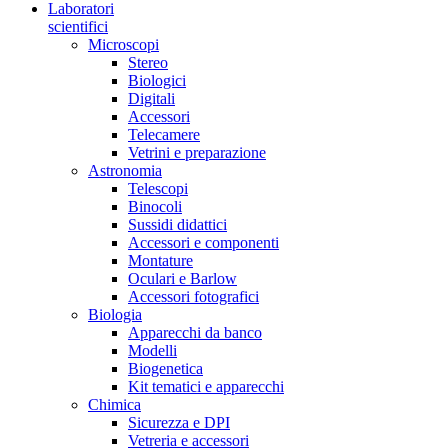
Laboratori
scientifici
Microscopi
Stereo
Biologici
Digitali
Accessori
Telecamere
Vetrini e preparazione
Astronomia
Telescopi
Binocoli
Sussidi didattici
Accessori e componenti
Montature
Oculari e Barlow
Accessori fotografici
Biologia
Apparecchi da banco
Modelli
Biogenetica
Kit tematici e apparecchi
Chimica
Sicurezza e DPI
Vetreria e accessori