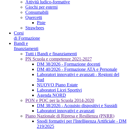
Attività ludico-formative
Giochi per esterni
Consumabili
Quercetti
Piste
Strawbees
Corsi
di Formazione
Bandi e
finanziamenti
Tutti i Bandi e finanziamenti
PN Scuola e competenze 2021-2027
DM 38/2026 - Formazione docenti
DM 40/2026 - Formazione ATA e Personale
Laboratori innovativi e avanzati - Regioni del
Sud
NUOVO Piano Estate
Laboratori Licei Sportivi
Agenda NORD
PON e POC per la Scuola 2014-2020
DM 38/2026 - Acquisto dispositivi e Sussidi
Laboratori innovativi e avanzati
Piano Nazionale di Ripresa e Resilienza (PNRR)
Snodi formativi per l'Intelligenza Artificiale - DM
219/2025