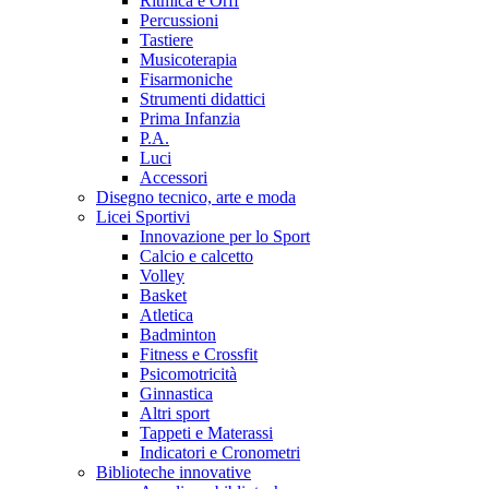
Ritmica e Orff
Percussioni
Tastiere
Musicoterapia
Fisarmoniche
Strumenti didattici
Prima Infanzia
P.A.
Luci
Accessori
Disegno tecnico, arte e moda
Licei Sportivi
Innovazione per lo Sport
Calcio e calcetto
Volley
Basket
Atletica
Badminton
Fitness e Crossfit
Psicomotricità
Ginnastica
Altri sport
Tappeti e Materassi
Indicatori e Cronometri
Biblioteche innovative