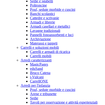
Sedie e sgabelli
Poltroncine
Pouf, sedute morbide e cuscini
Banchi scolastici
Cattedre e scrivanie
Armadi e librerie
Armadi casellari e metallici
Lavagne tradizionali
Pannelli fonoassorbenti e luci
Archiviazione
Materassi e tappeti
Carrelli e soluzioni mobili
Carrelli e armadi di ricarica
Carrelli mobili
Arredi caratterizzanti
MagicPages
eduSand
Bruco Catena
i-Vulcani
CarrellONE
Arredi per l'infanzia
Pouf, sedute morbide e cuscini
Arene e tribunette
Sedie
Tavoli per osservazione e attività esperienziali