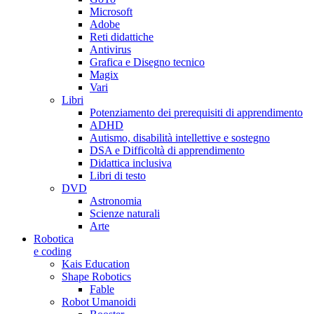
Microsoft
Adobe
Reti didattiche
Antivirus
Grafica e Disegno tecnico
Magix
Vari
Libri
Potenziamento dei prerequisiti di apprendimento
ADHD
Autismo, disabilità intellettive e sostegno
DSA e Difficoltà di apprendimento
Didattica inclusiva
Libri di testo
DVD
Astronomia
Scienze naturali
Arte
Robotica
e coding
Kais Education
Shape Robotics
Fable
Robot Umanoidi