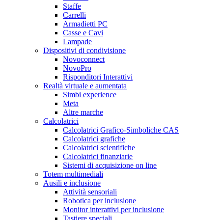
Staffe
Carrelli
Armadietti PC
Casse e Cavi
Lampade
Dispositivi di condivisione
Novoconnect
NovoPro
Risponditori Interattivi
Realtà virtuale e aumentata
Simbi experience
Meta
Altre marche
Calcolatrici
Calcolatrici Grafico-Simboliche CAS
Calcolatrici grafiche
Calcolatrici scientifiche
Calcolatrici finanziarie
Sistemi di acquisizione on line
Totem multimediali
Ausili e inclusione
Attività sensoriali
Robotica per inclusione
Monitor interattivi per inclusione
Tastiere speciali