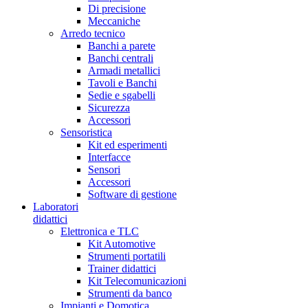
Di precisione
Meccaniche
Arredo tecnico
Banchi a parete
Banchi centrali
Armadi metallici
Tavoli e Banchi
Sedie e sgabelli
Sicurezza
Accessori
Sensoristica
Kit ed esperimenti
Interfacce
Sensori
Accessori
Software di gestione
Laboratori
didattici
Elettronica e TLC
Kit Automotive
Strumenti portatili
Trainer didattici
Kit Telecomunicazioni
Strumenti da banco
Impianti e Domotica