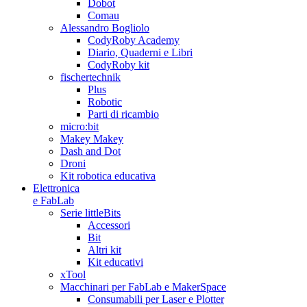
Dobot
Comau
Alessandro Bogliolo
CodyRoby Academy
Diario, Quaderni e Libri
CodyRoby kit
fischertechnik
Plus
Robotic
Parti di ricambio
micro:bit
Makey Makey
Dash and Dot
Droni
Kit robotica educativa
Elettronica
e FabLab
Serie littleBits
Accessori
Bit
Altri kit
Kit educativi
xTool
Macchinari per FabLab e MakerSpace
Consumabili per Laser e Plotter