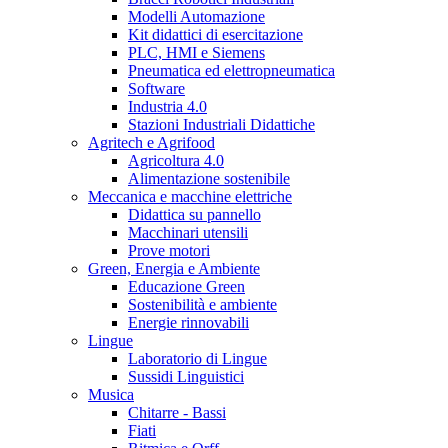
Modelli Automazione
Kit didattici di esercitazione
PLC, HMI e Siemens
Pneumatica ed elettropneumatica
Software
Industria 4.0
Stazioni Industriali Didattiche
Agritech e Agrifood
Agricoltura 4.0
Alimentazione sostenibile
Meccanica e macchine elettriche
Didattica su pannello
Macchinari utensili
Prove motori
Green, Energia e Ambiente
Educazione Green
Sostenibilità e ambiente
Energie rinnovabili
Lingue
Laboratorio di Lingue
Sussidi Linguistici
Musica
Chitarre - Bassi
Fiati