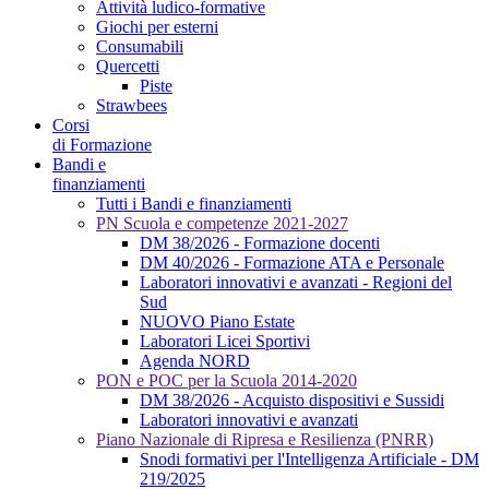
Attività ludico-formative
Giochi per esterni
Consumabili
Quercetti
Piste
Strawbees
Corsi
di Formazione
Bandi e
finanziamenti
Tutti i Bandi e finanziamenti
PN Scuola e competenze 2021-2027
DM 38/2026 - Formazione docenti
DM 40/2026 - Formazione ATA e Personale
Laboratori innovativi e avanzati - Regioni del
Sud
NUOVO Piano Estate
Laboratori Licei Sportivi
Agenda NORD
PON e POC per la Scuola 2014-2020
DM 38/2026 - Acquisto dispositivi e Sussidi
Laboratori innovativi e avanzati
Piano Nazionale di Ripresa e Resilienza (PNRR)
Snodi formativi per l'Intelligenza Artificiale - DM
219/2025