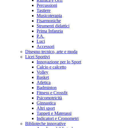
Ritmica e Orff
Percussioni
Tastiere
Musicoterapia
Fisarmoniche
Strumenti didattici
Prima Infanzia
P.A.
Luci
Accessori
Disegno tecnico, arte e moda
Licei Sportivi
Innovazione per lo Sport
Calcio e calcetto
Volley
Basket
Atletica
Badminton
Fitness e Crossfit
Psicomotricità
Ginnastica
Altri sport
Tappeti e Materassi
Indicatori e Cronometri
Biblioteche innovative