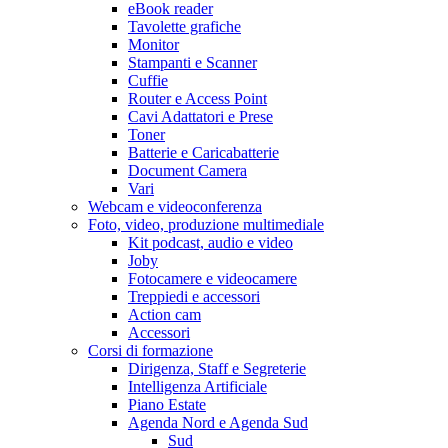
eBook reader
Tavolette grafiche
Monitor
Stampanti e Scanner
Cuffie
Router e Access Point
Cavi Adattatori e Prese
Toner
Batterie e Caricabatterie
Document Camera
Vari
Webcam e videoconferenza
Foto, video, produzione multimediale
Kit podcast, audio e video
Joby
Fotocamere e videocamere
Treppiedi e accessori
Action cam
Accessori
Corsi di formazione
Dirigenza, Staff e Segreterie
Intelligenza Artificiale
Piano Estate
Agenda Nord e Agenda Sud
Sud