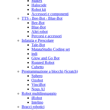
Makex
Halocode
Robot kit
Accessori e componenti
TTS - Bee-Bot - Blue-Bot
Bee-Bot
Blue-Bot
Altri robot
Percorsi e accessori
Infanzia e Prescolare
Tale-Bot
MatataStudio Coding set
indi
Glow and Go Bot
Rugged Robot
Cubetto
Programmazione a blocchi (Scratch)
Sphero
Ozobot
VinciBot
Nous AI
Robot multilinguaggio
iRobot
Intelino
Bracci robotici