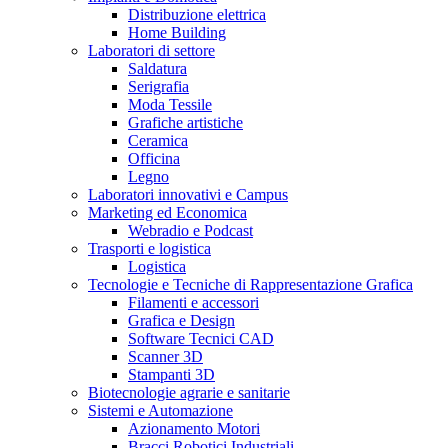
Distribuzione elettrica
Home Building
Laboratori di settore
Saldatura
Serigrafia
Moda Tessile
Grafiche artistiche
Ceramica
Officina
Legno
Laboratori innovativi e Campus
Marketing ed Economica
Webradio e Podcast
Trasporti e logistica
Logistica
Tecnologie e Tecniche di Rappresentazione Grafica
Filamenti e accessori
Grafica e Design
Software Tecnici CAD
Scanner 3D
Stampanti 3D
Biotecnologie agrarie e sanitarie
Sistemi e Automazione
Azionamento Motori
Bracci Robotici Industriali