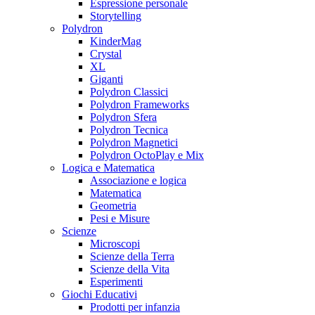
Espressione personale
Storytelling
Polydron
KinderMag
Crystal
XL
Giganti
Polydron Classici
Polydron Frameworks
Polydron Sfera
Polydron Tecnica
Polydron Magnetici
Polydron OctoPlay e Mix
Logica e Matematica
Associazione e logica
Matematica
Geometria
Pesi e Misure
Scienze
Microscopi
Scienze della Terra
Scienze della Vita
Esperimenti
Giochi Educativi
Prodotti per infanzia