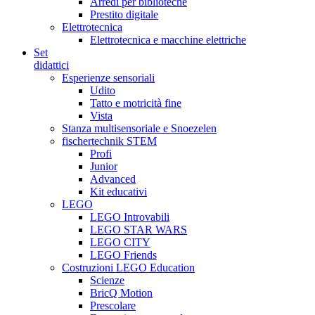
Arredi per biblioteche
Prestito digitale
Elettrotecnica
Elettrotecnica e macchine elettriche
Set
didattici
Esperienze sensoriali
Udito
Tatto e motricità fine
Vista
Stanza multisensoriale e Snoezelen
fischertechnik STEM
Profi
Junior
Advanced
Kit educativi
LEGO
LEGO Introvabili
LEGO STAR WARS
LEGO CITY
LEGO Friends
Costruzioni LEGO Education
Scienze
BricQ Motion
Prescolare