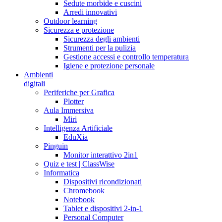
Sedute morbide e cuscini
Arredi innovativi
Outdoor learning
Sicurezza e protezione
Sicurezza degli ambienti
Strumenti per la pulizia
Gestione accessi e controllo temperatura
Igiene e protezione personale
Ambienti
digitali
Periferiche per Grafica
Plotter
Aula Immersiva
Miri
Intelligenza Artificiale
EduXia
Pinguin
Monitor interattivo 2in1
Quiz e test | ClassWise
Informatica
Dispositivi ricondizionati
Chromebook
Notebook
Tablet e dispositivi 2-in-1
Personal Computer