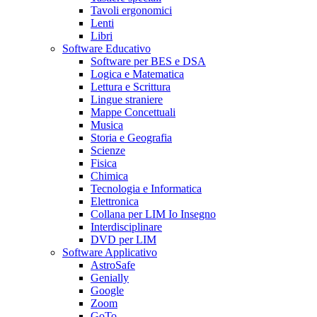
Tavoli ergonomici
Lenti
Libri
Software Educativo
Software per BES e DSA
Logica e Matematica
Lettura e Scrittura
Lingue straniere
Mappe Concettuali
Musica
Storia e Geografia
Scienze
Fisica
Chimica
Tecnologia e Informatica
Elettronica
Collana per LIM Io Insegno
Interdisciplinare
DVD per LIM
Software Applicativo
AstroSafe
Genially
Google
Zoom
GoTo