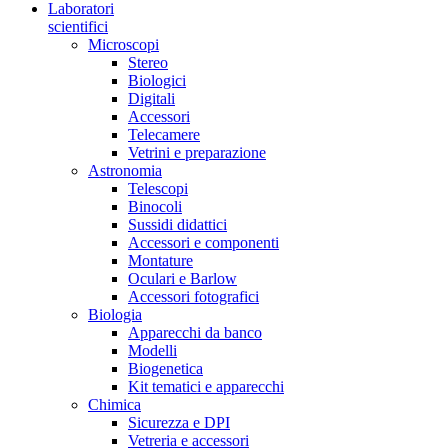
Laboratori
scientifici
Microscopi
Stereo
Biologici
Digitali
Accessori
Telecamere
Vetrini e preparazione
Astronomia
Telescopi
Binocoli
Sussidi didattici
Accessori e componenti
Montature
Oculari e Barlow
Accessori fotografici
Biologia
Apparecchi da banco
Modelli
Biogenetica
Kit tematici e apparecchi
Chimica
Sicurezza e DPI
Vetreria e accessori