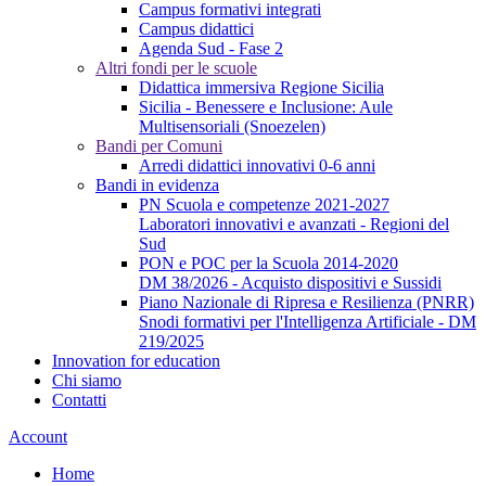
Campus formativi integrati
Campus didattici
Agenda Sud - Fase 2
Altri fondi per le scuole
Didattica immersiva Regione Sicilia
Sicilia - Benessere e Inclusione: Aule
Multisensoriali (Snoezelen)
Bandi per Comuni
Arredi didattici innovativi 0-6 anni
Bandi in evidenza
PN Scuola e competenze 2021-2027
Laboratori innovativi e avanzati - Regioni del
Sud
PON e POC per la Scuola 2014-2020
DM 38/2026 - Acquisto dispositivi e Sussidi
Piano Nazionale di Ripresa e Resilienza (PNRR)
Snodi formativi per l'Intelligenza Artificiale - DM
219/2025
Innovation for education
Chi siamo
Contatti
Account
Home