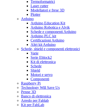
Termoformatrici
Laser cutter
Modellatori e frese 3D
Plotter
Arduino
Arduino Education Kit
Arduino Robotica e Alvik
Schede e componenti Arduino
Arduino PLC kit
Certificazioni Arduino
Altri kit Arduino
Schede, shield e componenti elettronici
Varie
Serie Eblock2
Kit di elettronica
Schede
Shield
Motori e servo
Componenti
Raspberry Pi
Technology Will Save Us
Penne 3D
Banco di elettronica
Arredo per Fablab
Kit per FabLab