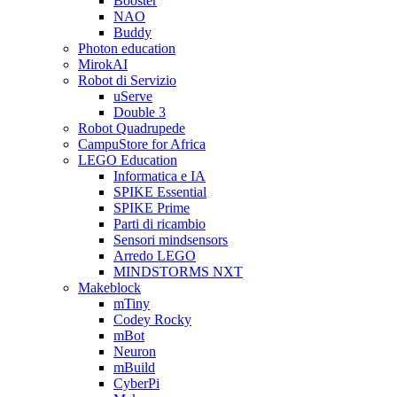
Booster
NAO
Buddy
Photon education
MirokAI
Robot di Servizio
uServe
Double 3
Robot Quadrupede
CampuStore for Africa
LEGO Education
Informatica e IA
SPIKE Essential
SPIKE Prime
Parti di ricambio
Sensori mindsensors
Arredo LEGO
MINDSTORMS NXT
Makeblock
mTiny
Codey Rocky
mBot
Neuron
mBuild
CyberPi