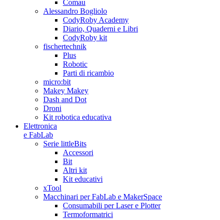
Comau
Alessandro Bogliolo
CodyRoby Academy
Diario, Quaderni e Libri
CodyRoby kit
fischertechnik
Plus
Robotic
Parti di ricambio
micro:bit
Makey Makey
Dash and Dot
Droni
Kit robotica educativa
Elettronica
e FabLab
Serie littleBits
Accessori
Bit
Altri kit
Kit educativi
xTool
Macchinari per FabLab e MakerSpace
Consumabili per Laser e Plotter
Termoformatrici