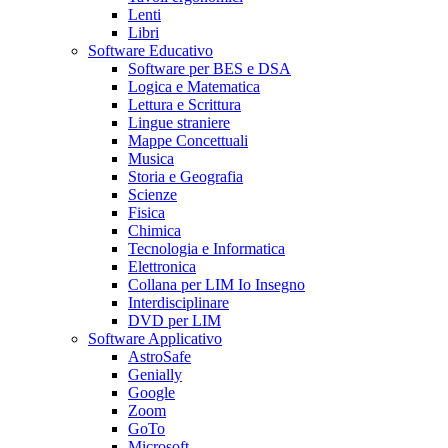
Lenti
Libri
Software Educativo
Software per BES e DSA
Logica e Matematica
Lettura e Scrittura
Lingue straniere
Mappe Concettuali
Musica
Storia e Geografia
Scienze
Fisica
Chimica
Tecnologia e Informatica
Elettronica
Collana per LIM Io Insegno
Interdisciplinare
DVD per LIM
Software Applicativo
AstroSafe
Genially
Google
Zoom
GoTo
Microsoft