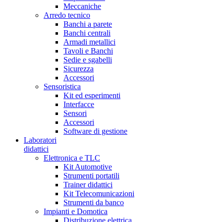
Meccaniche
Arredo tecnico
Banchi a parete
Banchi centrali
Armadi metallici
Tavoli e Banchi
Sedie e sgabelli
Sicurezza
Accessori
Sensoristica
Kit ed esperimenti
Interfacce
Sensori
Accessori
Software di gestione
Laboratori
didattici
Elettronica e TLC
Kit Automotive
Strumenti portatili
Trainer didattici
Kit Telecomunicazioni
Strumenti da banco
Impianti e Domotica
Distribuzione elettrica