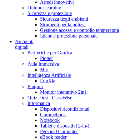
Arredi innovativi
Outdoor learning
Sicurezza e protezione
Sicurezza degli ambienti
Strumenti per la pulizia
Gestione accessi e controllo temperatura
Igiene e protezione personale
Ambienti
digitali
Periferiche per Grafica
Plotter
Aula Immersiva
Miri
Intelligenza Artificiale
EduXia
Pinguin
Monitor interattivo 2in1
Quiz e test | ClassWise
Informatica
Dispositivi ricondizionati
Chromebook
Notebook
Tablet e dispositivi 2-in-1
Personal Computer
eBook reader