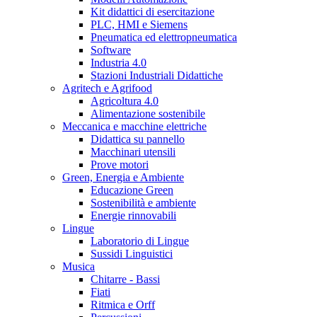
Kit didattici di esercitazione
PLC, HMI e Siemens
Pneumatica ed elettropneumatica
Software
Industria 4.0
Stazioni Industriali Didattiche
Agritech e Agrifood
Agricoltura 4.0
Alimentazione sostenibile
Meccanica e macchine elettriche
Didattica su pannello
Macchinari utensili
Prove motori
Green, Energia e Ambiente
Educazione Green
Sostenibilità e ambiente
Energie rinnovabili
Lingue
Laboratorio di Lingue
Sussidi Linguistici
Musica
Chitarre - Bassi
Fiati
Ritmica e Orff