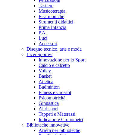
Percussioni
Tastiere
Musicoterapia
Fisarmoniche
Strumenti didattici
Prima Infanzia
P.A.
Luci
Accessori
Disegno tecnico, arte e moda
Licei Sportivi
Innovazione per lo Sport
Calcio e calcetto
Volley
Basket
Atletica
Badminton
Fitness e Crossfit
Psicomotricità
Ginnastica
Altri sport
Tappeti e Materassi
Indicatori e Cronometri
Biblioteche innovative
Arredi per biblioteche