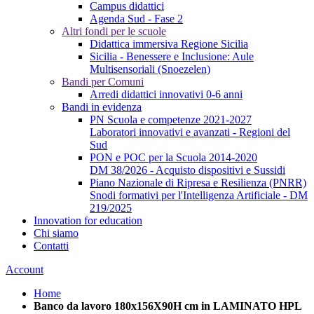
Campus didattici
Agenda Sud - Fase 2
Altri fondi per le scuole
Didattica immersiva Regione Sicilia
Sicilia - Benessere e Inclusione: Aule
Multisensoriali (Snoezelen)
Bandi per Comuni
Arredi didattici innovativi 0-6 anni
Bandi in evidenza
PN Scuola e competenze 2021-2027
Laboratori innovativi e avanzati - Regioni del
Sud
PON e POC per la Scuola 2014-2020
DM 38/2026 - Acquisto dispositivi e Sussidi
Piano Nazionale di Ripresa e Resilienza (PNRR)
Snodi formativi per l'Intelligenza Artificiale - DM
219/2025
Innovation for education
Chi siamo
Contatti
Account
Home
Banco da lavoro 180x156X90H cm in LAMINATO HPL