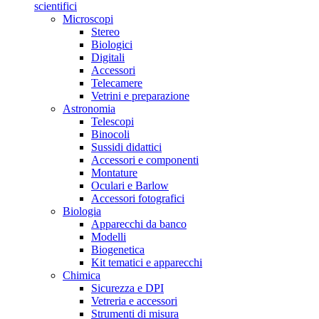
scientifici
Microscopi
Stereo
Biologici
Digitali
Accessori
Telecamere
Vetrini e preparazione
Astronomia
Telescopi
Binocoli
Sussidi didattici
Accessori e componenti
Montature
Oculari e Barlow
Accessori fotografici
Biologia
Apparecchi da banco
Modelli
Biogenetica
Kit tematici e apparecchi
Chimica
Sicurezza e DPI
Vetreria e accessori
Strumenti di misura