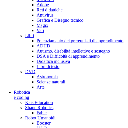
Adobe
Reti didattiche
Antivirus
Grafica e Disegno tecnico
Magix
Vari
Libri
Potenziamento dei prerequisiti di apprendimento
ADHD
Autismo, disabilità intellettive e sostegno
DSA e Difficoltà di apprendimento
Didattica inclusiva
Libri di testo
DVD
Astronomia
Scienze naturali
Arte
Robotica
e coding
Kais Education
Shape Robotics
Fable
Robot Umanoidi
Booster