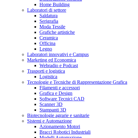
Home Building
Laboratori di settore
Saldatura
Serigrafia
Moda Tessile
Grafiche artistiche
Ceramica
Officina
Legno
Laboratori innovativi e Campus
Marketing ed Economica
Webradio e Podcast
Trasporti e logistica
Logistica
Tecnologie e Tecniche di Rappresentazione Grafica
Filamenti e accessori
Grafica e Design
Software Tecnici CAD
Scanner 3D
Stampanti 3D
Biotecnologie agrarie e sanitarie
Sistemi e Automazione
Azionamento Motori
Bracci Robotici Industriali
Modelli Automazione