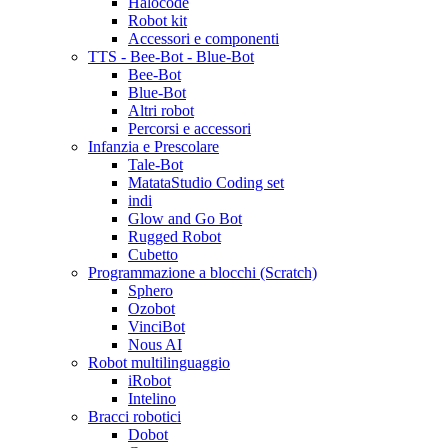
Halocode
Robot kit
Accessori e componenti
TTS - Bee-Bot - Blue-Bot
Bee-Bot
Blue-Bot
Altri robot
Percorsi e accessori
Infanzia e Prescolare
Tale-Bot
MatataStudio Coding set
indi
Glow and Go Bot
Rugged Robot
Cubetto
Programmazione a blocchi (Scratch)
Sphero
Ozobot
VinciBot
Nous AI
Robot multilinguaggio
iRobot
Intelino
Bracci robotici
Dobot