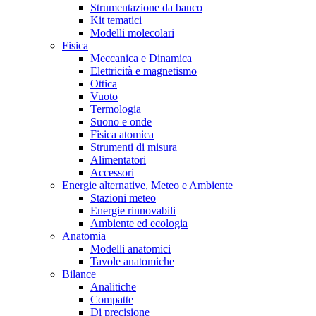
Strumentazione da banco
Kit tematici
Modelli molecolari
Fisica
Meccanica e Dinamica
Elettricità e magnetismo
Ottica
Vuoto
Termologia
Suono e onde
Fisica atomica
Strumenti di misura
Alimentatori
Accessori
Energie alternative, Meteo e Ambiente
Stazioni meteo
Energie rinnovabili
Ambiente ed ecologia
Anatomia
Modelli anatomici
Tavole anatomiche
Bilance
Analitiche
Compatte
Di precisione