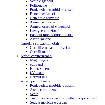
Sedie e sgabelli
Poltroncine
Pouf, sedute morbide e cuscini
Banchi scolastici
Cattedre e scrivanie
Armadi e librerie
Armadi casellari e metallici
Lavagne tradizionali
Pannelli fonoassorbenti e luci
Archiviazione
Carrelli e soluzioni mobili
Carrelli e armadi di ricarica
Carrelli mobili
Arredi caratterizzanti
MagicPages
eduSand
Bruco Catena
i-Vulcani
CarrellONE
Arredi per l'infanzia
Pouf, sedute morbide e cuscini
Arene e tribunette
Sedie
Tavoli per osservazione e attività esperienziali
Sedute morbide e cuscini