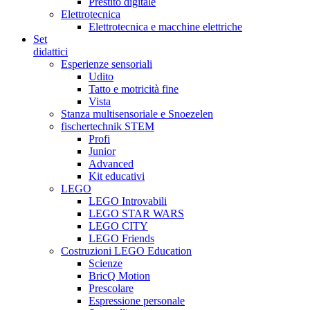
Prestito digitale
Elettrotecnica
Elettrotecnica e macchine elettriche
Set
didattici
Esperienze sensoriali
Udito
Tatto e motricità fine
Vista
Stanza multisensoriale e Snoezelen
fischertechnik STEM
Profi
Junior
Advanced
Kit educativi
LEGO
LEGO Introvabili
LEGO STAR WARS
LEGO CITY
LEGO Friends
Costruzioni LEGO Education
Scienze
BricQ Motion
Prescolare
Espressione personale