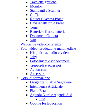
Tavolette grafiche
Monitor
Stampanti e Scanner
Cuffie
Router e Access Point
Cavi Adattatori e Prese
Toner
Batterie e Caricabatterie
Document Camera
Vari
Webcam e videoconferenza
Foto, video, produzione multimediale
Kit podcast, audio e video
Joby
Fotocamere e videocamere
Treppiedi e accessori
Action cam
Accessori
Corsi di formazione
Dirigenza, Staff e Segreterie
Intelligenza Artificiale
Piano Estate
Agenda Nord e Agenda Sud
Sud
Google for Education