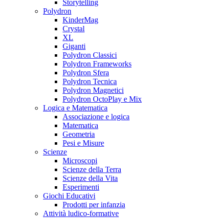
Storytelling
Polydron
KinderMag
Crystal
XL
Giganti
Polydron Classici
Polydron Frameworks
Polydron Sfera
Polydron Tecnica
Polydron Magnetici
Polydron OctoPlay e Mix
Logica e Matematica
Associazione e logica
Matematica
Geometria
Pesi e Misure
Scienze
Microscopi
Scienze della Terra
Scienze della Vita
Esperimenti
Giochi Educativi
Prodotti per infanzia
Attività ludico-formative