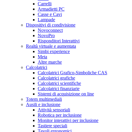
Carrelli
Armadietti PC
Casse e Cavi
Lampade
Dispositivi di condivisione
Novoconnect
NovoPro
Risponditori Interattivi
Realtà virtuale e aumentata
Simbi experience
Meta
Altre marche
Calcolatrici
Calcolatrici Grafico-Simboliche CAS
Calcolatrici grafiche
Calcolatrici scientifiche
Calcolatrici finanziarie
Sistemi di acquisizione on line
Totem multimediali
Ausili e inclusione
Attività sensoriali
Robotica per inclusione
Monitor interattivi per inclusione
Tastiere speciali
Tavoli ergonomici