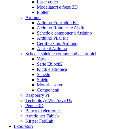
Laser cutter
Modellatori e frese 3D
Plotter
Arduino
Arduino Education Kit
Arduino Robotica e Alvik
Schede e componenti Arduino
Arduino PLC kit
Certificazioni Arduino
Altri kit Arduino
Schede, shield e componenti elettronici
Varie
Serie Eblock2
Kit di elettronica
Schede
Shield
Motori e servo
Componenti
Raspberry Pi
Technology Will Save Us
Penne 3D
Banco di elettronica
Arredo per Fablab
Kit per FabLab
Laboratori