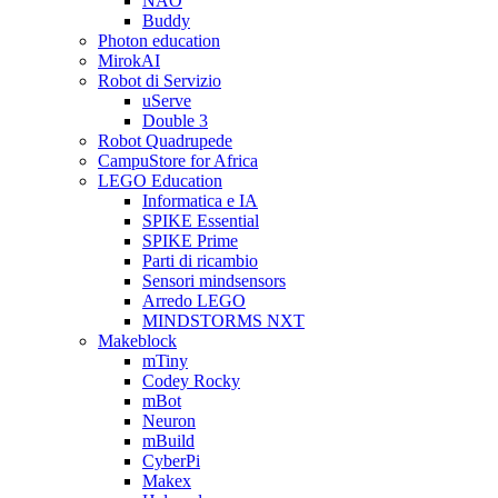
NAO
Buddy
Photon education
MirokAI
Robot di Servizio
uServe
Double 3
Robot Quadrupede
CampuStore for Africa
LEGO Education
Informatica e IA
SPIKE Essential
SPIKE Prime
Parti di ricambio
Sensori mindsensors
Arredo LEGO
MINDSTORMS NXT
Makeblock
mTiny
Codey Rocky
mBot
Neuron
mBuild
CyberPi
Makex