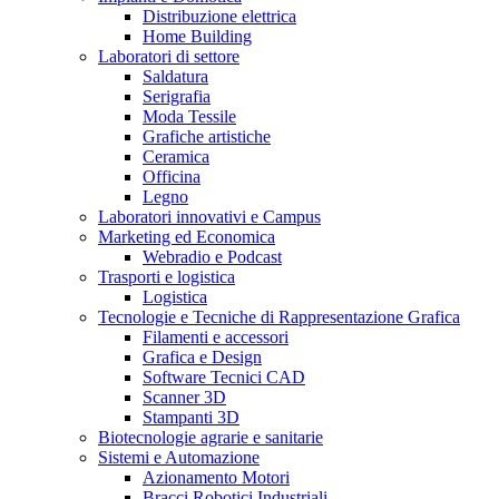
Distribuzione elettrica
Home Building
Laboratori di settore
Saldatura
Serigrafia
Moda Tessile
Grafiche artistiche
Ceramica
Officina
Legno
Laboratori innovativi e Campus
Marketing ed Economica
Webradio e Podcast
Trasporti e logistica
Logistica
Tecnologie e Tecniche di Rappresentazione Grafica
Filamenti e accessori
Grafica e Design
Software Tecnici CAD
Scanner 3D
Stampanti 3D
Biotecnologie agrarie e sanitarie
Sistemi e Automazione
Azionamento Motori
Bracci Robotici Industriali