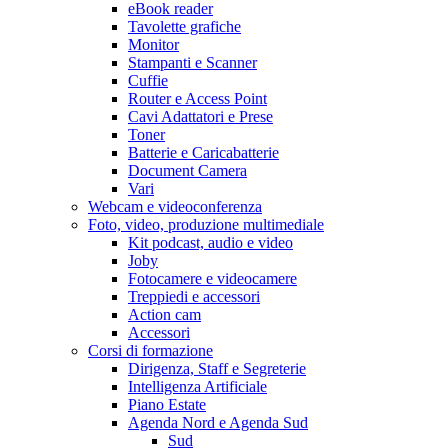
eBook reader
Tavolette grafiche
Monitor
Stampanti e Scanner
Cuffie
Router e Access Point
Cavi Adattatori e Prese
Toner
Batterie e Caricabatterie
Document Camera
Vari
Webcam e videoconferenza
Foto, video, produzione multimediale
Kit podcast, audio e video
Joby
Fotocamere e videocamere
Treppiedi e accessori
Action cam
Accessori
Corsi di formazione
Dirigenza, Staff e Segreterie
Intelligenza Artificiale
Piano Estate
Agenda Nord e Agenda Sud
Sud