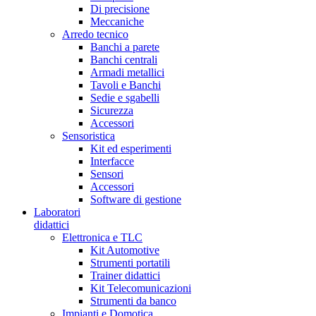
Di precisione
Meccaniche
Arredo tecnico
Banchi a parete
Banchi centrali
Armadi metallici
Tavoli e Banchi
Sedie e sgabelli
Sicurezza
Accessori
Sensoristica
Kit ed esperimenti
Interfacce
Sensori
Accessori
Software di gestione
Laboratori
didattici
Elettronica e TLC
Kit Automotive
Strumenti portatili
Trainer didattici
Kit Telecomunicazioni
Strumenti da banco
Impianti e Domotica