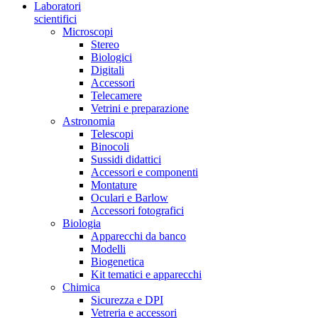
Laboratori
scientifici
Microscopi
Stereo
Biologici
Digitali
Accessori
Telecamere
Vetrini e preparazione
Astronomia
Telescopi
Binocoli
Sussidi didattici
Accessori e componenti
Montature
Oculari e Barlow
Accessori fotografici
Biologia
Apparecchi da banco
Modelli
Biogenetica
Kit tematici e apparecchi
Chimica
Sicurezza e DPI
Vetreria e accessori