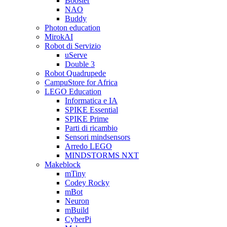
Booster
NAO
Buddy
Photon education
MirokAI
Robot di Servizio
uServe
Double 3
Robot Quadrupede
CampuStore for Africa
LEGO Education
Informatica e IA
SPIKE Essential
SPIKE Prime
Parti di ricambio
Sensori mindsensors
Arredo LEGO
MINDSTORMS NXT
Makeblock
mTiny
Codey Rocky
mBot
Neuron
mBuild
CyberPi