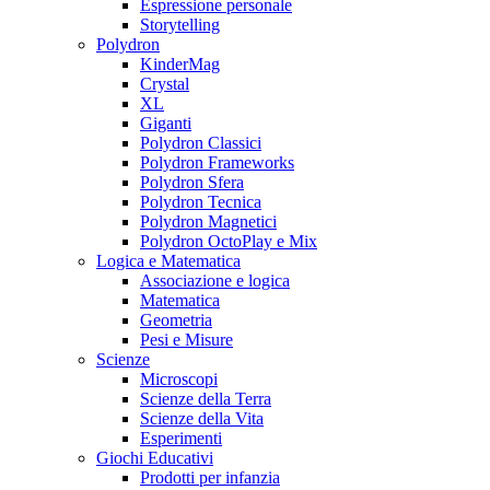
Espressione personale
Storytelling
Polydron
KinderMag
Crystal
XL
Giganti
Polydron Classici
Polydron Frameworks
Polydron Sfera
Polydron Tecnica
Polydron Magnetici
Polydron OctoPlay e Mix
Logica e Matematica
Associazione e logica
Matematica
Geometria
Pesi e Misure
Scienze
Microscopi
Scienze della Terra
Scienze della Vita
Esperimenti
Giochi Educativi
Prodotti per infanzia