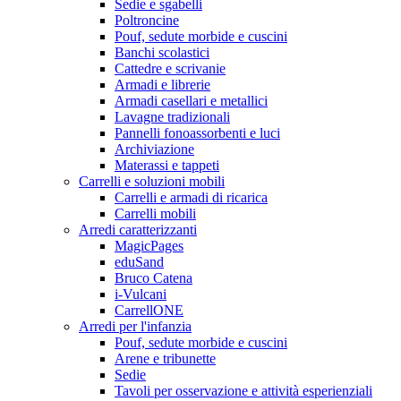
Sedie e sgabelli
Poltroncine
Pouf, sedute morbide e cuscini
Banchi scolastici
Cattedre e scrivanie
Armadi e librerie
Armadi casellari e metallici
Lavagne tradizionali
Pannelli fonoassorbenti e luci
Archiviazione
Materassi e tappeti
Carrelli e soluzioni mobili
Carrelli e armadi di ricarica
Carrelli mobili
Arredi caratterizzanti
MagicPages
eduSand
Bruco Catena
i-Vulcani
CarrellONE
Arredi per l'infanzia
Pouf, sedute morbide e cuscini
Arene e tribunette
Sedie
Tavoli per osservazione e attività esperienziali