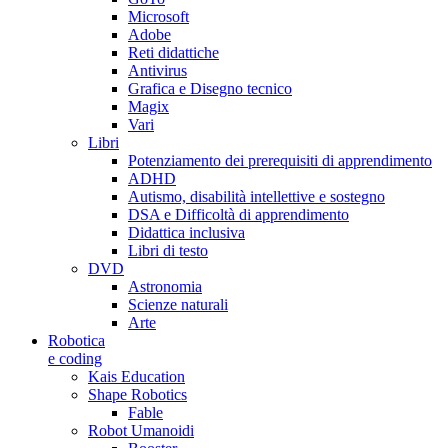
Microsoft
Adobe
Reti didattiche
Antivirus
Grafica e Disegno tecnico
Magix
Vari
Libri
Potenziamento dei prerequisiti di apprendimento
ADHD
Autismo, disabilità intellettive e sostegno
DSA e Difficoltà di apprendimento
Didattica inclusiva
Libri di testo
DVD
Astronomia
Scienze naturali
Arte
Robotica
e coding
Kais Education
Shape Robotics
Fable
Robot Umanoidi