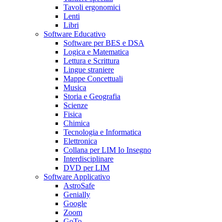
Tavoli ergonomici
Lenti
Libri
Software Educativo
Software per BES e DSA
Logica e Matematica
Lettura e Scrittura
Lingue straniere
Mappe Concettuali
Musica
Storia e Geografia
Scienze
Fisica
Chimica
Tecnologia e Informatica
Elettronica
Collana per LIM Io Insegno
Interdisciplinare
DVD per LIM
Software Applicativo
AstroSafe
Genially
Google
Zoom
GoTo