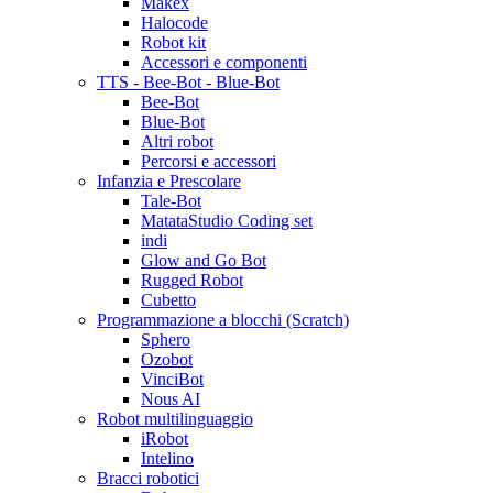
Makex
Halocode
Robot kit
Accessori e componenti
TTS - Bee-Bot - Blue-Bot
Bee-Bot
Blue-Bot
Altri robot
Percorsi e accessori
Infanzia e Prescolare
Tale-Bot
MatataStudio Coding set
indi
Glow and Go Bot
Rugged Robot
Cubetto
Programmazione a blocchi (Scratch)
Sphero
Ozobot
VinciBot
Nous AI
Robot multilinguaggio
iRobot
Intelino
Bracci robotici