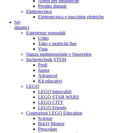
Arredi per biblioteche
Prestito digitale
Elettrotecnica
Elettrotecnica e macchine elettriche
Set
didattici
Esperienze sensoriali
Udito
Tatto e motricità fine
Vista
Stanza multisensoriale e Snoezelen
fischertechnik STEM
Profi
Junior
Advanced
Kit educativi
LEGO
LEGO Introvabili
LEGO STAR WARS
LEGO CITY
LEGO Friends
Costruzioni LEGO Education
Scienze
BricQ Motion
Prescolare