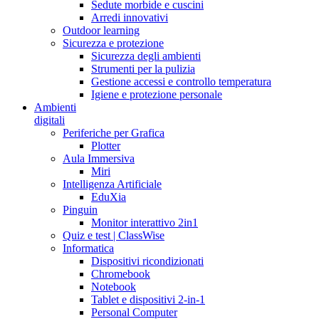
Sedute morbide e cuscini
Arredi innovativi
Outdoor learning
Sicurezza e protezione
Sicurezza degli ambienti
Strumenti per la pulizia
Gestione accessi e controllo temperatura
Igiene e protezione personale
Ambienti
digitali
Periferiche per Grafica
Plotter
Aula Immersiva
Miri
Intelligenza Artificiale
EduXia
Pinguin
Monitor interattivo 2in1
Quiz e test | ClassWise
Informatica
Dispositivi ricondizionati
Chromebook
Notebook
Tablet e dispositivi 2-in-1
Personal Computer