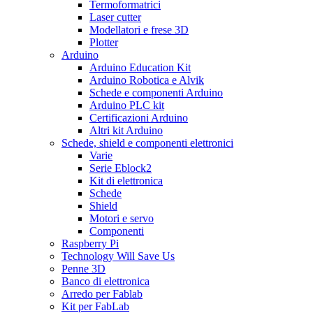
Termoformatrici
Laser cutter
Modellatori e frese 3D
Plotter
Arduino
Arduino Education Kit
Arduino Robotica e Alvik
Schede e componenti Arduino
Arduino PLC kit
Certificazioni Arduino
Altri kit Arduino
Schede, shield e componenti elettronici
Varie
Serie Eblock2
Kit di elettronica
Schede
Shield
Motori e servo
Componenti
Raspberry Pi
Technology Will Save Us
Penne 3D
Banco di elettronica
Arredo per Fablab
Kit per FabLab