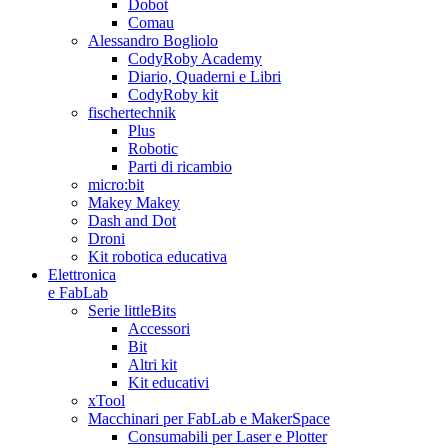
Dobot
Comau
Alessandro Bogliolo
CodyRoby Academy
Diario, Quaderni e Libri
CodyRoby kit
fischertechnik
Plus
Robotic
Parti di ricambio
micro:bit
Makey Makey
Dash and Dot
Droni
Kit robotica educativa
Elettronica
e FabLab
Serie littleBits
Accessori
Bit
Altri kit
Kit educativi
xTool
Macchinari per FabLab e MakerSpace
Consumabili per Laser e Plotter