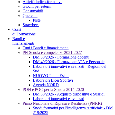
Attività ludico-formative
Giochi per esterni
Consumabili
Quercetti
Piste
Strawbees
Corsi
di Formazione
Bandi e
finanziamenti
Tutti i Bandi e finanziamenti
PN Scuola e competenze 2021-2027
DM 38/2026 - Formazione docenti
DM 40/2026 - Formazione ATA e Personale
Laboratori innovativi e avanzati - Regioni del
Sud
NUOVO Piano Estate
Laboratori Licei Sportivi
Agenda NORD
PON e POC per la Scuola 2014-2020
DM 38/2026 - Acquisto dispositivi e Sussidi
Laboratori innovativi e avanzati
Piano Nazionale di Ripresa e Resilienza (PNRR)
Snodi formativi per l'Intelligenza Artificiale - DM
219/2025