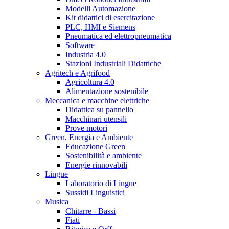
Modelli Automazione
Kit didattici di esercitazione
PLC, HMI e Siemens
Pneumatica ed elettropneumatica
Software
Industria 4.0
Stazioni Industriali Didattiche
Agritech e Agrifood
Agricoltura 4.0
Alimentazione sostenibile
Meccanica e macchine elettriche
Didattica su pannello
Macchinari utensili
Prove motori
Green, Energia e Ambiente
Educazione Green
Sostenibilità e ambiente
Energie rinnovabili
Lingue
Laboratorio di Lingue
Sussidi Linguistici
Musica
Chitarre - Bassi
Fiati