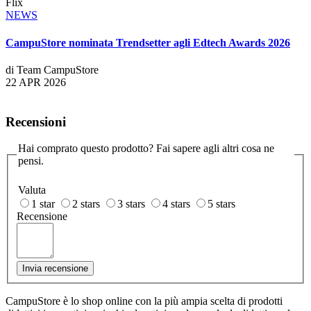
Flix
NEWS
CampuStore nominata Trendsetter agli Edtech Awards 2026
di Team CampuStore
22 APR 2026
Recensioni
Hai comprato questo prodotto? Fai sapere agli altri cosa ne
pensi.
Valuta
1 star
2 stars
3 stars
4 stars
5 stars
Recensione
Invia recensione
CampuStore è lo shop online con la più ampia scelta di prodotti