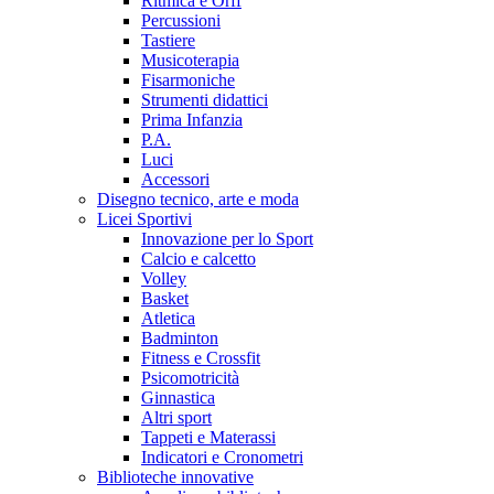
Ritmica e Orff
Percussioni
Tastiere
Musicoterapia
Fisarmoniche
Strumenti didattici
Prima Infanzia
P.A.
Luci
Accessori
Disegno tecnico, arte e moda
Licei Sportivi
Innovazione per lo Sport
Calcio e calcetto
Volley
Basket
Atletica
Badminton
Fitness e Crossfit
Psicomotricità
Ginnastica
Altri sport
Tappeti e Materassi
Indicatori e Cronometri
Biblioteche innovative