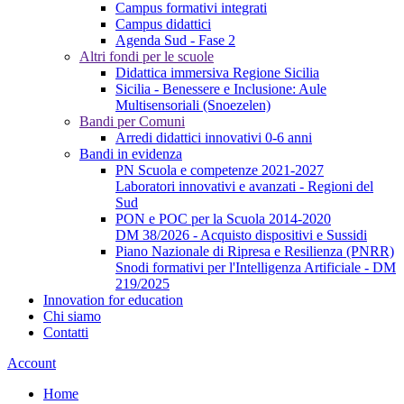
Campus formativi integrati
Campus didattici
Agenda Sud - Fase 2
Altri fondi per le scuole
Didattica immersiva Regione Sicilia
Sicilia - Benessere e Inclusione: Aule
Multisensoriali (Snoezelen)
Bandi per Comuni
Arredi didattici innovativi 0-6 anni
Bandi in evidenza
PN Scuola e competenze 2021-2027
Laboratori innovativi e avanzati - Regioni del
Sud
PON e POC per la Scuola 2014-2020
DM 38/2026 - Acquisto dispositivi e Sussidi
Piano Nazionale di Ripresa e Resilienza (PNRR)
Snodi formativi per l'Intelligenza Artificiale - DM
219/2025
Innovation for education
Chi siamo
Contatti
Account
Home