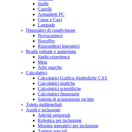
Staffe
Carrelli
Armadietti PC
Casse e Cavi
Lampade
Dispositivi di condivisione
Novoconnect
NovoPro
Risponditori Interattivi
Realtà virtuale e aumentata
Simbi experience
Meta
Altre marche
Calcolatrici
Calcolatrici Grafico-Simboliche CAS
Calcolatrici grafiche
Calcolatrici scientifiche
Calcolatrici finanziarie
Sistemi di acquisizione on line
Totem multimediali
Ausili e inclusione
Attività sensoriali
Robotica per inclusione
Monitor interattivi per inclusione
Tastiere speciali